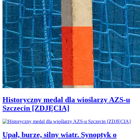
Historyczny medal dla wioślarzy AZS-u
Szczecin [ZDJĘCIA]
Upał, burze, silny wiatr. Synoptyk o