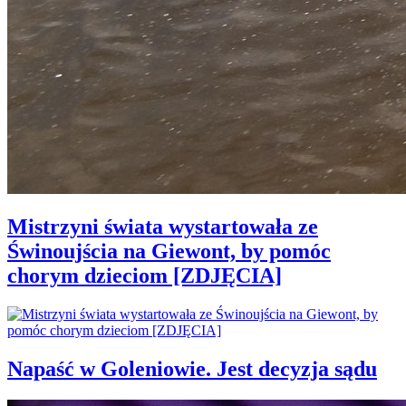
Mistrzyni świata wystartowała ze
Świnoujścia na Giewont, by pomóc
chorym dzieciom [ZDJĘCIA]
Napaść w Goleniowie. Jest decyzja sądu