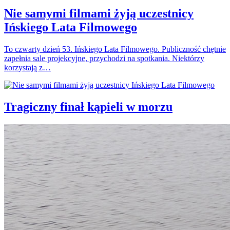
Nie samymi filmami żyją uczestnicy
Ińskiego Lata Filmowego
To czwarty dzień 53. Ińskiego Lata Filmowego. Publiczność chętnie
zapełnia sale projekcyjne, przychodzi na spotkania. Niektórzy
korzystają z…
Tragiczny finał kąpieli w morzu