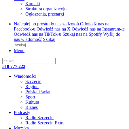
Kontakt
Struktura organizacyjna
Ogłoszenia, przetargi
Najlepiej po prostu do nas zadzwoń
Odwiedź nas na
Facebook-u
Odwiedź nas na X
Odwiedź nas na Instagram-ie
Odwiedź nas na TikTok-u
Szukaj nas na Spotify
Wyślij do
nas wiadomość
Szukaj
Menu
510 777 222
Wiadomości
Szczecin
Region
Polska i świat
Sport
Kultura
Biznes
Podcasty
Radio Szczecin
Radio Szczecin Extra
Muzyka