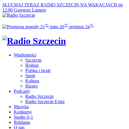
SŁUCHAJ TERAZ
RADIO SZCZECIN NA WAKACJACH do
12:00
Grzegorz Lament
°C
°C
°C
21
jutro
20
pojutrze
24
Wiadomości
Szczecin
Region
Polska i świat
Sport
Kultura
Biznes
Podcasty
Radio Szczecin
Radio Szczecin Extra
Muzyka
Konkursy
Studio S-1
Reklama
O nas