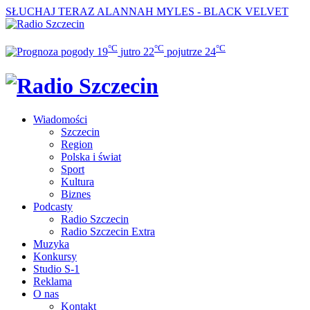
SŁUCHAJ TERAZ
ALANNAH MYLES - BLACK VELVET
°C
°C
°C
19
jutro
22
pojutrze
24
Wiadomości
Szczecin
Region
Polska i świat
Sport
Kultura
Biznes
Podcasty
Radio Szczecin
Radio Szczecin Extra
Muzyka
Konkursy
Studio S-1
Reklama
O nas
Kontakt