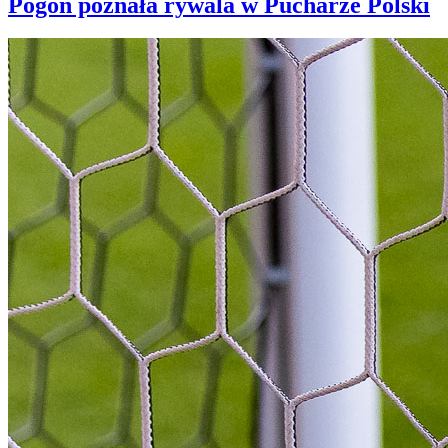
Pogoń poznała rywala w Pucharze Polski