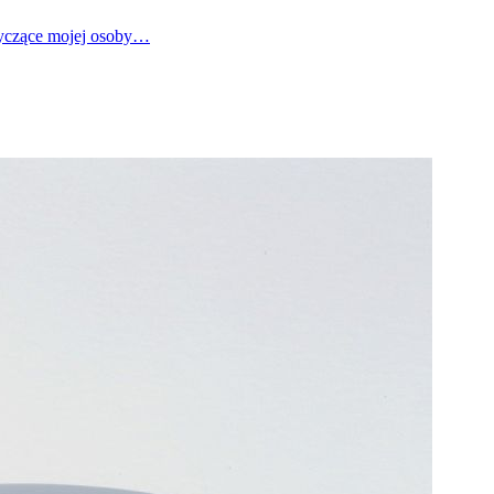
tyczące mojej osoby…