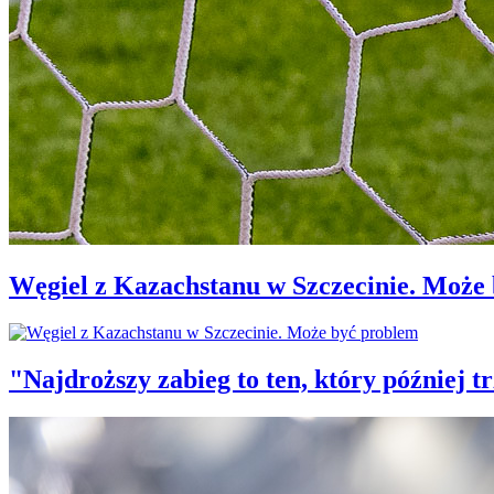
Węgiel z Kazachstanu w Szczecinie. Może
"Najdroższy zabieg to ten, który później 