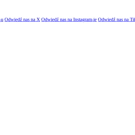
-u
Odwiedź nas na X
Odwiedź nas na Instagram-ie
Odwiedź nas na Ti