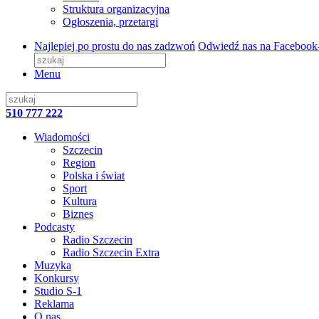
Struktura organizacyjna
Ogłoszenia, przetargi
Najlepiej po prostu do nas zadzwoń
Odwiedź nas na Facebook
Menu
510 777 222
Wiadomości
Szczecin
Region
Polska i świat
Sport
Kultura
Biznes
Podcasty
Radio Szczecin
Radio Szczecin Extra
Muzyka
Konkursy
Studio S-1
Reklama
O nas