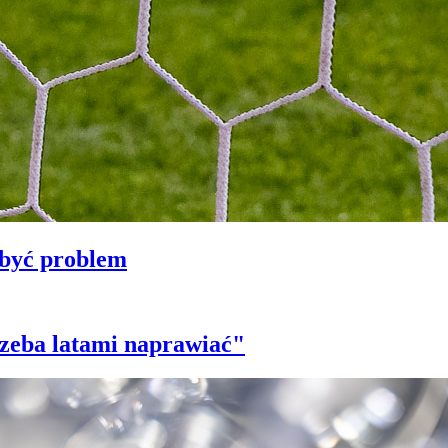
 być problem
trzeba latami naprawiać"