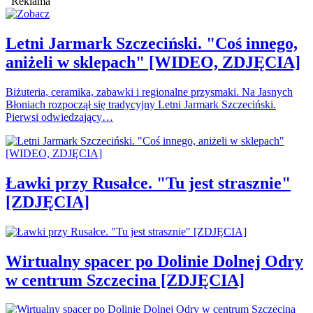
Reklama
Letni Jarmark Szczeciński. "Coś innego,
aniżeli w sklepach" [WIDEO, ZDJĘCIA]
Biżuteria, ceramika, zabawki i regionalne przysmaki. Na Jasnych
Błoniach rozpoczął się tradycyjny Letni Jarmark Szczeciński.
Pierwsi odwiedzający…
Ławki przy Rusałce. "Tu jest strasznie"
[ZDJĘCIA]
Wirtualny spacer po Dolinie Dolnej Odry
w centrum Szczecina [ZDJĘCIA]