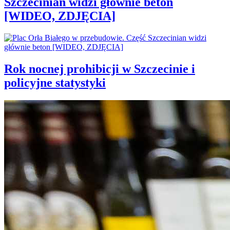
Szczecinian widzi głównie beton
[WIDEO, ZDJĘCIA]
Rok nocnej prohibicji w Szczecinie i
policyjne statystyki