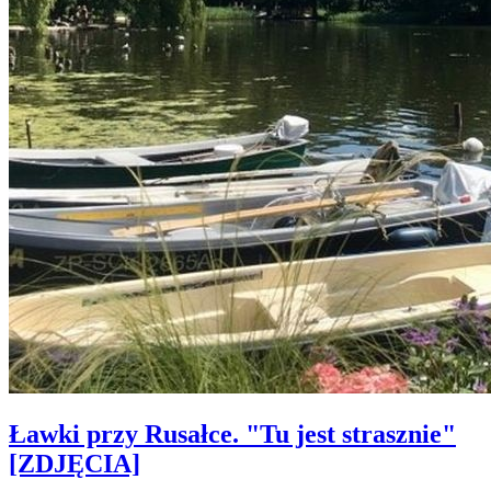
Ławki przy Rusałce. "Tu jest strasznie"
[ZDJĘCIA]