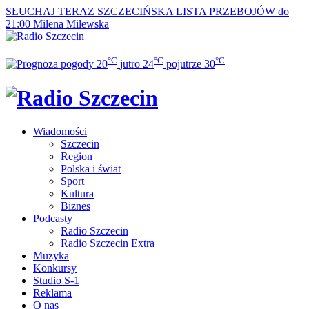
SŁUCHAJ TERAZ
SZCZECIŃSKA LISTA PRZEBOJÓW do
21:00
Milena Milewska
°C
°C
°C
20
jutro
24
pojutrze
30
Wiadomości
Szczecin
Region
Polska i świat
Sport
Kultura
Biznes
Podcasty
Radio Szczecin
Radio Szczecin Extra
Muzyka
Konkursy
Studio S-1
Reklama
O nas