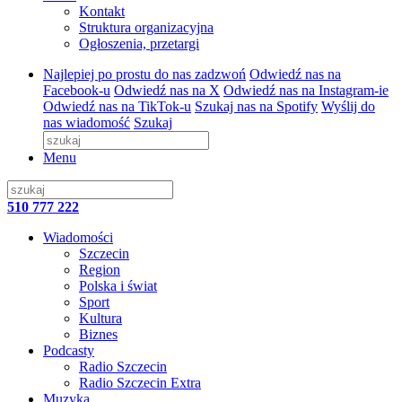
Kontakt
Struktura organizacyjna
Ogłoszenia, przetargi
Najlepiej po prostu do nas zadzwoń
Odwiedź nas na
Facebook-u
Odwiedź nas na X
Odwiedź nas na Instagram-ie
Odwiedź nas na TikTok-u
Szukaj nas na Spotify
Wyślij do
nas wiadomość
Szukaj
Menu
510 777 222
Wiadomości
Szczecin
Region
Polska i świat
Sport
Kultura
Biznes
Podcasty
Radio Szczecin
Radio Szczecin Extra
Muzyka