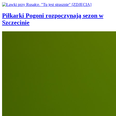
Piłkarki Pogoni rozpoczynają sezon w
Szczecinie