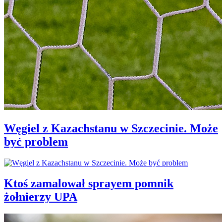
Węgiel z Kazachstanu w Szczecinie. Może
być problem
Ktoś zamalował sprayem pomnik
żołnierzy UPA