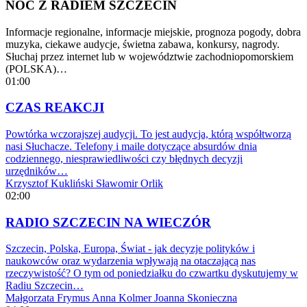
NOC Z RADIEM SZCZECIN
Informacje regionalne, informacje miejskie, prognoza pogody, dobra
muzyka, ciekawe audycje, świetna zabawa, konkursy, nagrody.
Słuchaj przez internet lub w województwie zachodniopomorskiem
(POLSKA)…
01:00
CZAS REAKCJI
Powtórka wczorajszej audycji. To jest audycja, którą współtworzą
nasi Słuchacze. Telefony i maile dotyczące absurdów dnia
codziennego, niesprawiedliwości czy błędnych decyzji
urzędników…
Krzysztof Kukliński
Sławomir Orlik
02:00
RADIO SZCZECIN NA WIECZÓR
Szczecin, Polska, Europa, Świat - jak decyzje polityków i
naukowców oraz wydarzenia wpływają na otaczającą nas
rzeczywistość? O tym od poniedziałku do czwartku dyskutujemy w
Radiu Szczecin…
Małgorzata Frymus
Anna Kolmer
Joanna Skonieczna