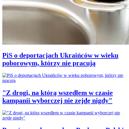
PiS o deportacjach Ukraińców w wieku
poborowym, którzy nie pracują
"Z drogi, na którą wszedłem w czasie
kampanii wyborczej nie zejdę nigdy"