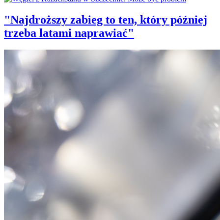
"Najdroższy zabieg to ten, który później
trzeba latami naprawiać"