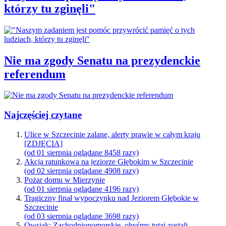
którzy tu zginęli"
Nie ma zgody Senatu na prezydenckie
referendum
Najczęściej czytane
Ulice w Szczecinie zalane, alerty prawie w całym kraju
[ZDJĘCIA]
(od 01 sierpnia oglądane 8458 razy)
Akcja ratunkowa na jeziorze Głębokim w Szczecinie
(od 02 sierpnia oglądane 4908 razy)
Pożar domu w Mierzynie
(od 01 sierpnia oglądane 4196 razy)
Tragiczny finał wypoczynku nad Jeziorem Głębokie w
Szczecinie
(od 03 sierpnia oglądane 3698 razy)
Owsiak: Zachodniopomorskie, obyśmy tutaj zostali