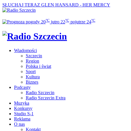
SŁUCHAJ TERAZ
GLEN HANSARD - HER MERCY
°C
°C
°C
20
jutro
22
pojutrze
24
Wiadomości
Szczecin
Region
Polska i świat
Sport
Kultura
Biznes
Podcasty
Radio Szczecin
Radio Szczecin Extra
Muzyka
Konkursy
Studio S-1
Reklama
O nas
Kontakt