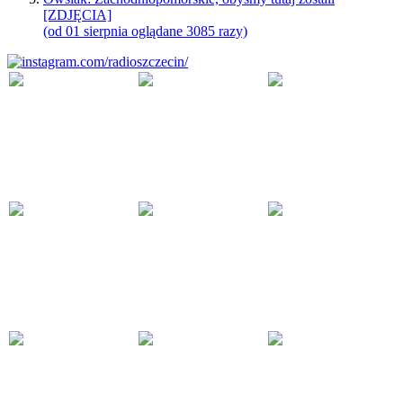
[ZDJĘCIA]
(od 01 sierpnia oglądane 3085 razy)