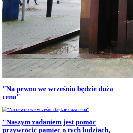
"Na pewno we wrześniu będzie duża
cena"
"Naszym zadaniem jest pomóc
przywrócić pamięć o tych ludziach,