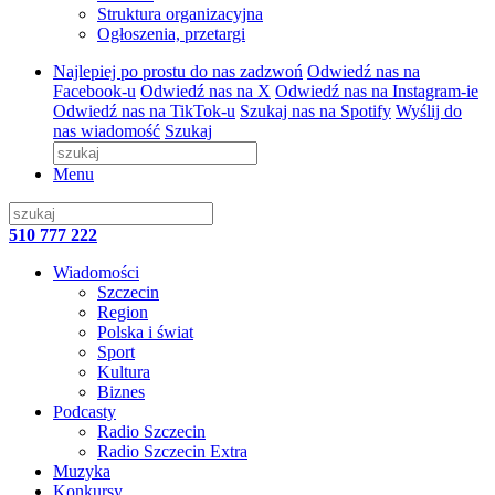
Struktura organizacyjna
Ogłoszenia, przetargi
Najlepiej po prostu do nas zadzwoń
Odwiedź nas na
Facebook-u
Odwiedź nas na X
Odwiedź nas na Instagram-ie
Odwiedź nas na TikTok-u
Szukaj nas na Spotify
Wyślij do
nas wiadomość
Szukaj
Menu
510 777 222
Wiadomości
Szczecin
Region
Polska i świat
Sport
Kultura
Biznes
Podcasty
Radio Szczecin
Radio Szczecin Extra
Muzyka
Konkursy