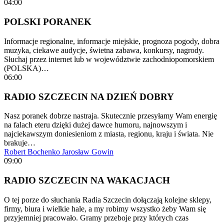
04:00
POLSKI PORANEK
Informacje regionalne, informacje miejskie, prognoza pogody, dobra
muzyka, ciekawe audycje, świetna zabawa, konkursy, nagrody.
Słuchaj przez internet lub w województwie zachodniopomorskiem
(POLSKA)…
06:00
RADIO SZCZECIN NA DZIEŃ DOBRY
Nasz poranek dobrze nastraja. Skutecznie przesyłamy Wam energię
na falach eteru dzięki dużej dawce humoru, najnowszym i
najciekawszym doniesieniom z miasta, regionu, kraju i świata. Nie
brakuje…
Robert Bochenko
Jarosław Gowin
09:00
RADIO SZCZECIN NA WAKACJACH
O tej porze do słuchania Radia Szczecin dołączają kolejne sklepy,
firmy, biura i wielkie hale, a my robimy wszystko żeby Wam się
przyjemniej pracowało. Gramy przeboje przy których czas