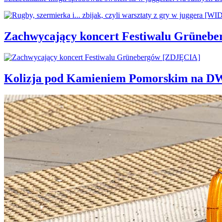
Zachwycający koncert Festiwalu Grüneb
Kolizja pod Kamieniem Pomorskim na D