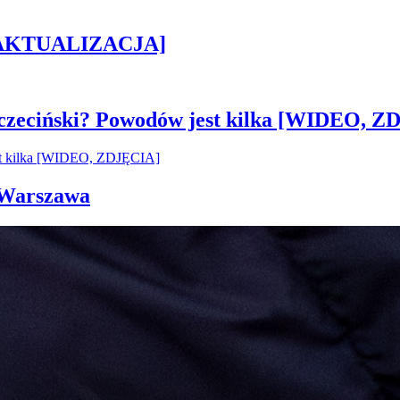
h [AKTUALIZACJA]
czeciński? Powodów jest kilka [WIDEO, Z
i Warszawa