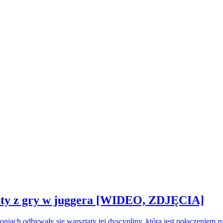
sztaty z gry w juggera [WIDEO, ZDJĘCIA]
oniach odbywały się warsztaty tej dyscypliny, która jest połączeniem