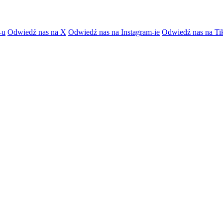
-u
Odwiedź nas na X
Odwiedź nas na Instagram-ie
Odwiedź nas na Ti