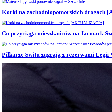
Korki na zachodniopomorskich drogac
Co przyciąga mieszkańców na Jarmark Sz
Piłkarze Świtu zagrają z rezerwami Legi