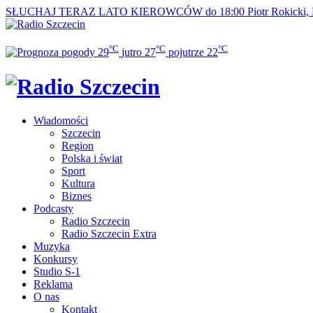
SŁUCHAJ TERAZ
LATO KIEROWCÓW do 18:00
Piotr Rokicki,
°C
°C
°C
29
jutro
27
pojutrze
22
Wiadomości
Szczecin
Region
Polska i świat
Sport
Kultura
Biznes
Podcasty
Radio Szczecin
Radio Szczecin Extra
Muzyka
Konkursy
Studio S-1
Reklama
O nas
Kontakt