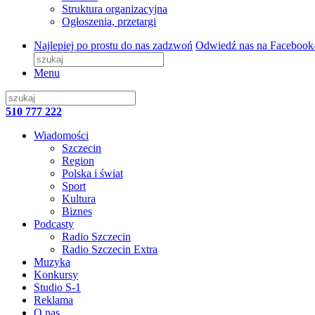
Struktura organizacyjna
Ogłoszenia, przetargi
Najlepiej po prostu do nas zadzwoń
Odwiedź nas na Facebook
Menu
510 777 222
Wiadomości
Szczecin
Region
Polska i świat
Sport
Kultura
Biznes
Podcasty
Radio Szczecin
Radio Szczecin Extra
Muzyka
Konkursy
Studio S-1
Reklama
O nas