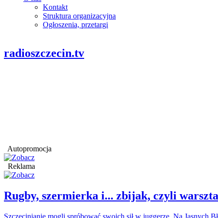
Kontakt
Struktura organizacyjna
Ogłoszenia, przetargi
radioszczecin.tv
Autopromocja
Reklama
Rugby, szermierka i... zbijak, czyli war
Szczecinianie mogli spróbować swoich sił w juggerze. Na Jasnych Bł