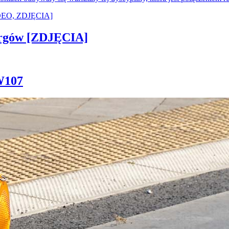
ergów [ZDJĘCIA]
W107