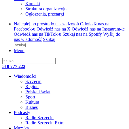
Kontakt
Struktura organizacyjna
Ogłoszenia, przetargi
Najlepiej po prostu do nas zadzwoń
Odwiedź nas na
Facebook-u
Odwiedź nas na X
Odwiedź nas na Instagram-ie
Odwiedź nas na TikTok-u
Szukaj nas na Spotify
Wyślij do
nas wiadomość
Szukaj
Menu
510 777 222
Wiadomości
Szczecin
Region
Polska i świat
Sport
Kultura
Biznes
Podcasty
Radio Szczecin
Radio Szczecin Extra
Muzyka