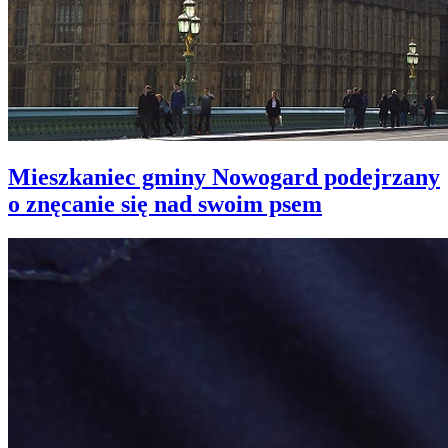
Mieszkaniec gminy Nowogard podejrzany
o znęcanie się nad swoim psem