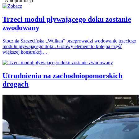
Autopromocja
Trzeci moduł pływającego doku zostanie
zwodowany
Stocznia Szczecińska „Wulkan” przeprowadzi wodowanie trzeciego
modułu pływającego doku. Gotowy element to kolejna część
większej konstrukcji…
Utrudnienia na zachodniopomorskich
drogach