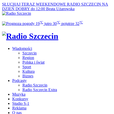
SŁUCHAJ TERAZ
WEEKENDOWE RADIO SZCZECIN NA
DZIEŃ DOBRY do 12:00
Beata Użarowska
°C
°C
°C
19
jutro
30
pojutrze
32
Wiadomości
Szczecin
Region
Polska i świat
Sport
Kultura
Biznes
Podcasty
Radio Szczecin
Radio Szczecin Extra
Muzyka
Konkursy
Studio S-1
Reklama
O nas