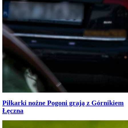
Piłkarki nożne Pogoni grają z Górnikiem
Łęczna