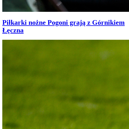
Piłkarki nożne Pogoni grają z Górnikiem
Łęczna