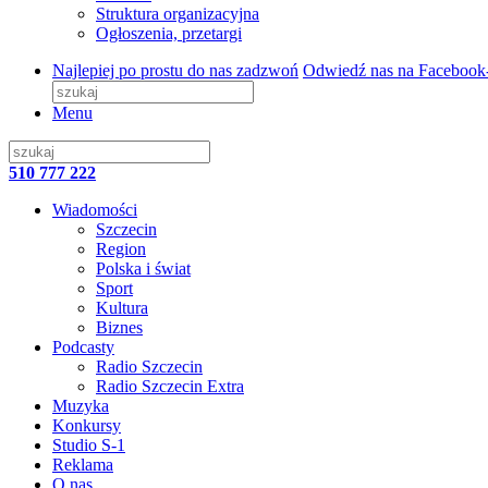
Struktura organizacyjna
Ogłoszenia, przetargi
Najlepiej po prostu do nas zadzwoń
Odwiedź nas na Facebook
Menu
510 777 222
Wiadomości
Szczecin
Region
Polska i świat
Sport
Kultura
Biznes
Podcasty
Radio Szczecin
Radio Szczecin Extra
Muzyka
Konkursy
Studio S-1
Reklama
O nas