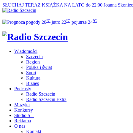
SŁUCHAJ TERAZ
KSIĄŻKA NA LATO do 22:00
Joanna Skonie
°C
°C
°C
20
jutro
22
pojutrze
24
Wiadomości
Szczecin
Region
Polska i świat
Sport
Kultura
Biznes
Podcasty
Radio Szczecin
Radio Szczecin Extra
Muzyka
Konkursy
Studio S-1
Reklama
O nas
Kontakt