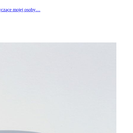
tyczące mojej osoby…