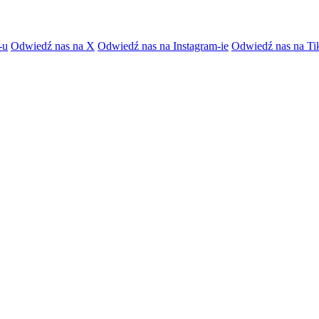
-u
Odwiedź nas na X
Odwiedź nas na Instagram-ie
Odwiedź nas na Ti