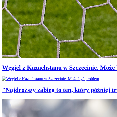
Węgiel z Kazachstanu w Szczecinie. Może
"Najdroższy zabieg to ten, który później 