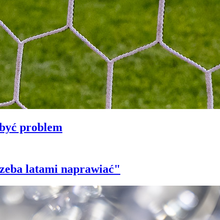
 być problem
trzeba latami naprawiać"