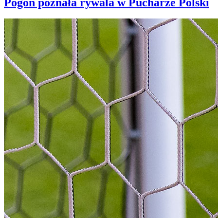
Pogoń poznała rywala w Pucharze Polski