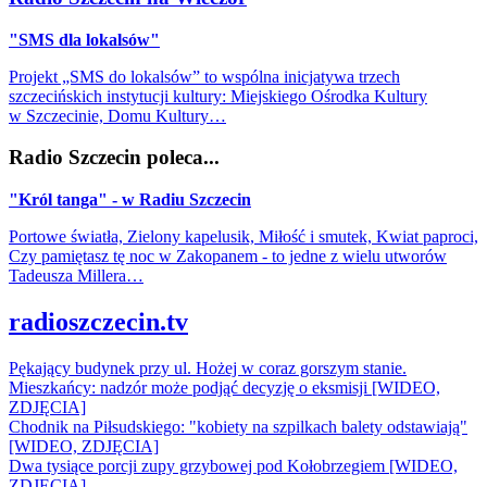
"SMS dla lokalsów"
Projekt „SMS do lokalsów” to wspólna inicjatywa trzech
szczecińskich instytucji kultury: Miejskiego Ośrodka Kultury
w Szczecinie, Domu Kultury…
Radio Szczecin poleca...
"Król tanga" - w Radiu Szczecin
Portowe światła, Zielony kapelusik, Miłość i smutek, Kwiat paproci,
Czy pamiętasz tę noc w Zakopanem - to jedne z wielu utworów
Tadeusza Millera…
radioszczecin.tv
Pękający budynek przy ul. Hożej w coraz gorszym stanie.
Mieszkańcy: nadzór może podjąć decyzję o eksmisji [WIDEO,
ZDJĘCIA]
Chodnik na Piłsudskiego: "kobiety na szpilkach balety odstawiają"
[WIDEO, ZDJĘCIA]
Dwa tysiące porcji zupy grzybowej pod Kołobrzegiem [WIDEO,
ZDJECIA]