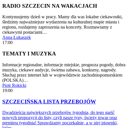
RADIO SZCZECIN NA WAKACJACH
Kontynuujemy dzień w pracy. Mamy dla was lokalne ciekawostki,
śledzimy najważniejsze wydarzenia na kulturalnej mapie miasta i
regionu, rozdajemy zaproszenia na koncerty. Rozmawiamy z
ciekawymi postaciami…
Anna Łukaszek
17:00
TEMATY I MUZYKA
Informacje regionalne, informacje miejskie, prognoza pogody, dobra
muzyka, ciekawe audycje, świetna zabawa, konkursy, nagrody.
Słuchaj przez internet lub w województwie zachodniopomorskiem
(POLSKA)…
Piotr Rokicki
19:00
SZCZECIŃSKA LISTA PRZEBOJÓW
Dwadzieścia największych przebojów tygodnia, do tego garść
nowych propozycji do listy, czyli nasze typy, świeży towar oraz
premiera tygodnia! Sprawdzamy poczekalnię, a w niej piosenki,
które…