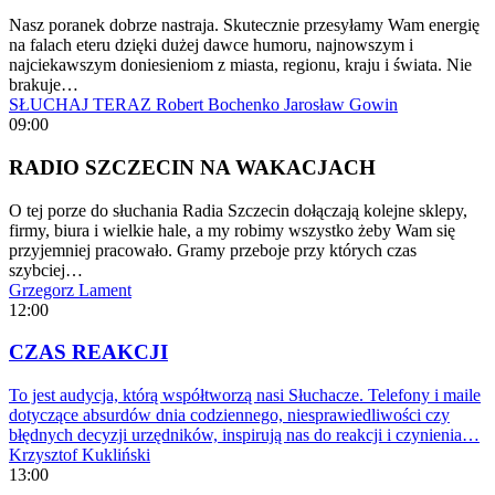
Nasz poranek dobrze nastraja. Skutecznie przesyłamy Wam energię
na falach eteru dzięki dużej dawce humoru, najnowszym i
najciekawszym doniesieniom z miasta, regionu, kraju i świata. Nie
brakuje…
SŁUCHAJ TERAZ
Robert Bochenko
Jarosław Gowin
09:00
RADIO SZCZECIN NA WAKACJACH
O tej porze do słuchania Radia Szczecin dołączają kolejne sklepy,
firmy, biura i wielkie hale, a my robimy wszystko żeby Wam się
przyjemniej pracowało. Gramy przeboje przy których czas
szybciej…
Grzegorz Lament
12:00
CZAS REAKCJI
To jest audycja, którą współtworzą nasi Słuchacze. Telefony i maile
dotyczące absurdów dnia codziennego, niesprawiedliwości czy
błędnych decyzji urzędników, inspirują nas do reakcji i czynienia…
Krzysztof Kukliński
13:00