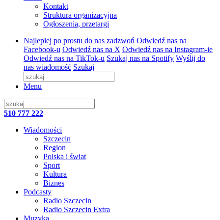
Kontakt
Struktura organizacyjna
Ogłoszenia, przetargi
Najlepiej po prostu do nas zadzwoń
Odwiedź nas na
Facebook-u
Odwiedź nas na X
Odwiedź nas na Instagram-ie
Odwiedź nas na TikTok-u
Szukaj nas na Spotify
Wyślij do
nas wiadomość
Szukaj
Menu
510 777 222
Wiadomości
Szczecin
Region
Polska i świat
Sport
Kultura
Biznes
Podcasty
Radio Szczecin
Radio Szczecin Extra
Muzyka