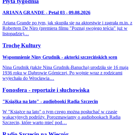
Płyta tygodnia
ARIANA GRANDE - Petal 03 - 09.08.2026
Ariana Grande po tym, jak skupiła się na aktorstwie i zagrała m.in. z
Robertem De Niro (premiera filmu "Poznaj swojego teścia" już w
listopadzie)…
Trochę Kultury
Wspomnienie Niny Grudnik - aktorki szczecińskich scen
Nina Grudnik (także Nina Grudnik-Banucha) urodziła się 16 maja
1936 roku w Dąbrowie Górniczej. Po wojnie wraz z rodzicami
wyjechała do Wrocławia…
Fonosfera - reportaże i słuchowiska
"Książka na lato" - audiobooki Radia Szczecin
W "Książce na lato" o tym czego można posłuchać w czasie
wakacyjnych podróży. Porozmawiamy o audiobookach Radia
Szczecin, które warto mieć pod…
Radio Szczecin na Wieczór