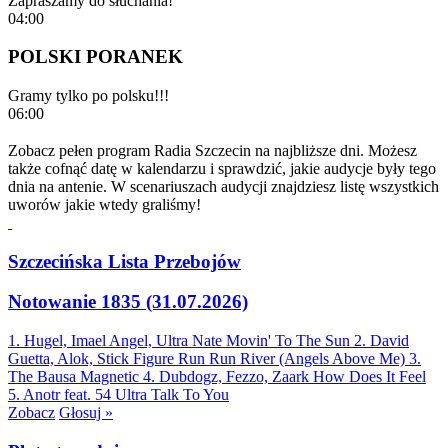
Zapraszamy do słuchania!
04:00
POLSKI PORANEK
Gramy tylko po polsku!!!
06:00
Zobacz pełen program Radia Szczecin na najbliższe dni. Możesz
także cofnąć datę w kalendarzu i sprawdzić, jakie audycje były tego
dnia na antenie. W scenariuszach audycji znajdziesz listę wszystkich
uworów jakie wtedy graliśmy!
Szczecińska Lista Przebojów
Notowanie 1835 (31.07.2026)
1. Hugel, Imael Angel, Ultra Nate
Movin' To The Sun
2. David
Guetta, Alok, Stick Figure
Run Run River (Angels Above Me)
3.
The Bausa
Magnetic
4. Dubdogz, Fezzo, Zaark
How Does It Feel
5. Anotr feat. 54 Ultra
Talk To You
Zobacz
Głosuj »