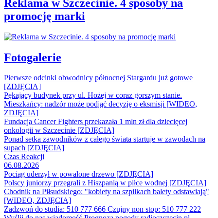
Reklama w Szczecinie. 4 sposoby na
promocję marki
Fotogalerie
Pierwsze odcinki obwodnicy północnej Stargardu już gotowe
[ZDJĘCIA]
Pękający budynek przy ul. Hożej w coraz gorszym stanie.
Mieszkańcy: nadzór może podjąć decyzję o eksmisji [WIDEO,
ZDJĘCIA]
Fundacja Cancer Fighters przekazała 1 mln zł dla dziecięcej
onkologii w Szczecinie [ZDJĘCIA]
Ponad setka zawodników z całego świata startuje w zawodach na
supach [ZDJĘCIA]
Czas Reakcji
06.08.2026
Pociąg uderzył w powalone drzewo [ZDJĘCIA]
Polscy juniorzy przegrali z Hiszpanią w piłce wodnej [ZDJĘCIA]
Chodnik na Piłsudskiego: "kobiety na szpilkach balety odstawiają"
[WIDEO, ZDJĘCIA]
Zadzwoń do studia: 510 777 666
Czujny non stop: 510 777 222
Wyślij do nas wiadomość
Prognoza pogody
radioszczecin.pl