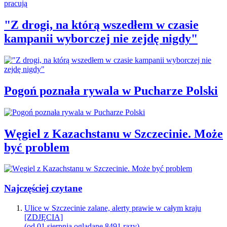
"Z drogi, na którą wszedłem w czasie
kampanii wyborczej nie zejdę nigdy"
Pogoń poznała rywala w Pucharze Polski
Węgiel z Kazachstanu w Szczecinie. Może
być problem
Najczęściej czytane
Ulice w Szczecinie zalane, alerty prawie w całym kraju
[ZDJĘCIA]
(od 01 sierpnia oglądane 8491 razy)