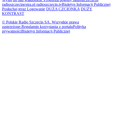
radioszczecinextra.pl
radioszczecin.tv
Biuletyn Informacji Publicznej
Posłuchaj teraz
Logowanie
DUŻA CZCIONKA
DUŻY
KONTRAST
© Polskie Radio Szczecin SA. Wszystkie prawa
zastrzeżone.
Regulamin korzystania z portalu
Polityka
prywatności
Biuletyn Informacji Publicznej