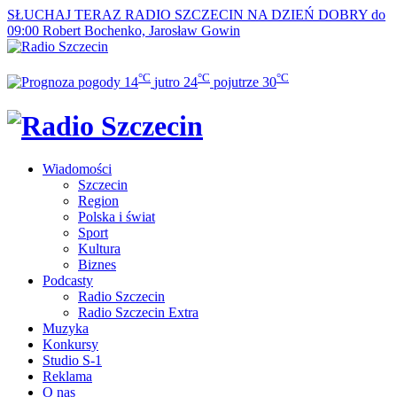
SŁUCHAJ TERAZ
RADIO SZCZECIN NA DZIEŃ DOBRY do
09:00
Robert Bochenko, Jarosław Gowin
°C
°C
°C
14
jutro
24
pojutrze
30
Wiadomości
Szczecin
Region
Polska i świat
Sport
Kultura
Biznes
Podcasty
Radio Szczecin
Radio Szczecin Extra
Muzyka
Konkursy
Studio S-1
Reklama
O nas