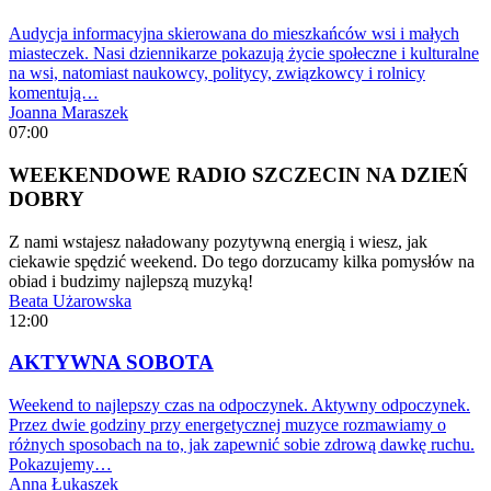
Audycja informacyjna skierowana do mieszkańców wsi i małych
miasteczek. Nasi dziennikarze pokazują życie społeczne i kulturalne
na wsi, natomiast naukowcy, politycy, związkowcy i rolnicy
komentują…
Joanna Maraszek
07:00
WEEKENDOWE RADIO SZCZECIN NA DZIEŃ
DOBRY
Z nami wstajesz naładowany pozytywną energią i wiesz, jak
ciekawie spędzić weekend. Do tego dorzucamy kilka pomysłów na
obiad i budzimy najlepszą muzyką!
Beata Użarowska
12:00
AKTYWNA SOBOTA
Weekend to najlepszy czas na odpoczynek. Aktywny odpoczynek.
Przez dwie godziny przy energetycznej muzyce rozmawiamy o
różnych sposobach na to, jak zapewnić sobie zdrową dawkę ruchu.
Pokazujemy…
Anna Łukaszek