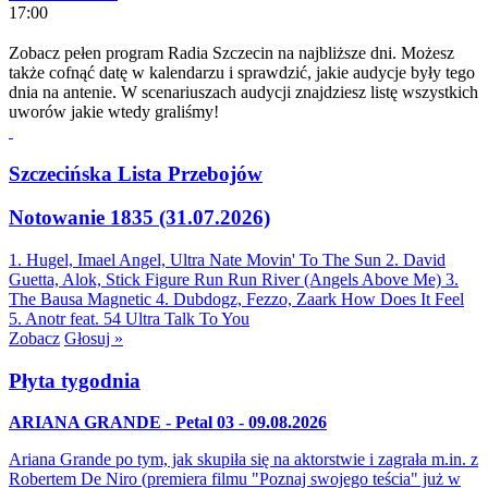
17:00
Zobacz pełen program Radia Szczecin na najbliższe dni. Możesz
także cofnąć datę w kalendarzu i sprawdzić, jakie audycje były tego
dnia na antenie. W scenariuszach audycji znajdziesz listę wszystkich
uworów jakie wtedy graliśmy!
Szczecińska Lista Przebojów
Notowanie 1835 (31.07.2026)
1. Hugel, Imael Angel, Ultra Nate
Movin' To The Sun
2. David
Guetta, Alok, Stick Figure
Run Run River (Angels Above Me)
3.
The Bausa
Magnetic
4. Dubdogz, Fezzo, Zaark
How Does It Feel
5. Anotr feat. 54 Ultra
Talk To You
Zobacz
Głosuj »
Płyta tygodnia
ARIANA GRANDE - Petal 03 - 09.08.2026
Ariana Grande po tym, jak skupiła się na aktorstwie i zagrała m.in. z
Robertem De Niro (premiera filmu "Poznaj swojego teścia" już w