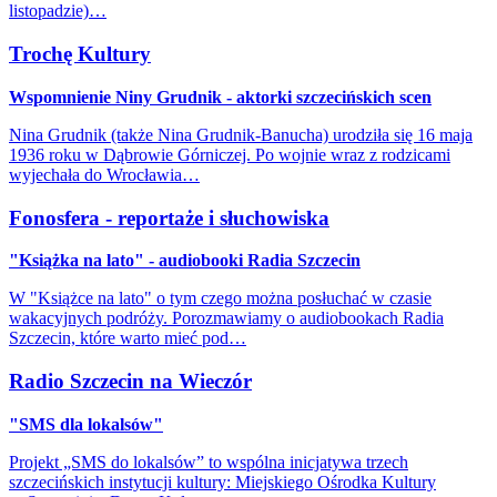
listopadzie)…
Trochę Kultury
Wspomnienie Niny Grudnik - aktorki szczecińskich scen
Nina Grudnik (także Nina Grudnik-Banucha) urodziła się 16 maja
1936 roku w Dąbrowie Górniczej. Po wojnie wraz z rodzicami
wyjechała do Wrocławia…
Fonosfera - reportaże i słuchowiska
"Książka na lato" - audiobooki Radia Szczecin
W "Książce na lato" o tym czego można posłuchać w czasie
wakacyjnych podróży. Porozmawiamy o audiobookach Radia
Szczecin, które warto mieć pod…
Radio Szczecin na Wieczór
"SMS dla lokalsów"
Projekt „SMS do lokalsów” to wspólna inicjatywa trzech
szczecińskich instytucji kultury: Miejskiego Ośrodka Kultury