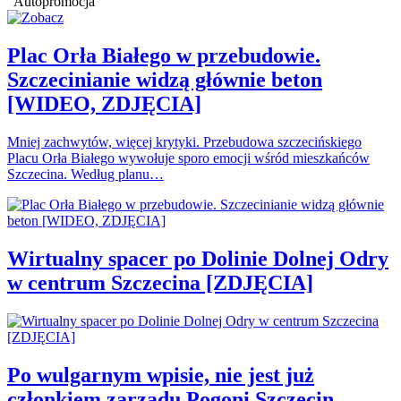
Autopromocja
Plac Orła Białego w przebudowie.
Szczecinianie widzą głównie beton
[WIDEO, ZDJĘCIA]
Mniej zachwytów, więcej krytyki. Przebudowa szczecińskiego
Placu Orła Białego wywołuje sporo emocji wśród mieszkańców
Szczecina. Według planu…
Wirtualny spacer po Dolinie Dolnej Odry
w centrum Szczecina [ZDJĘCIA]
Po wulgarnym wpisie, nie jest już
członkiem zarządu Pogoni Szczecin