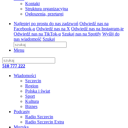
Kontakt
Struktura organizacyjna
Ogłoszenia, przetargi
Najlepiej po prostu do nas zadzwoń
Odwiedź nas na
Facebook-u
Odwiedź nas na X
Odwiedź nas na Instagram-ie
Odwiedź nas na TikTok-u
Szukaj nas na Spotify
Wyślij do
nas wiadomość
Szukaj
Menu
510 777 222
Wiadomości
Szczecin
Region
Polska i świat
Sport
Kultura
Biznes
Podcasty
Radio Szczecin
Radio Szczecin Extra
Muzyka