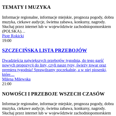
TEMATY I MUZYKA
Informacje regionalne, informacje miejskie, prognoza pogody, dobra
muzyka, ciekawe audycje, świetna zabawa, konkursy, nagrody.
Słuchaj przez internet lub w województwie zachodniopomorskiem
(POLSKA)…
Piotr Rokicki
19:00
SZCZECIŃSKA LISTA PRZEBOJÓW
Dwadzieścia największych przebojów tygodnia, do tego garść
nowych propozycji do listy, czyli nasze typy, świeży towar oraz
premiera tygodnia! Sprawdzamy poczekalnię, a w niej piosenki,
które…
Milena Milewska
21:00
NOWOŚCI I PRZEBOJE WSZECH CZASÓW
Informacje regionalne, informacje miejskie, prognoza pogody, dobra
muzyka, ciekawe audycje, świetna zabawa, konkursy, nagrody.
Słuchaj przez internet lub w województwie zachodniopomorskiem