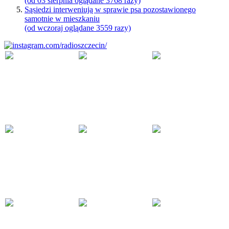
(od 03 sierpnia oglądane 3768 razy)
Sąsiedzi interweniują w sprawie psa pozostawionego
samotnie w mieszkaniu
(od wczoraj oglądane 3559 razy)