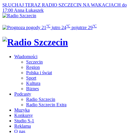
SŁUCHAJ TERAZ
RADIO SZCZECIN NA WAKACJACH do
17:00
Anna Łukaszek
°C
°C
°C
21
jutro
24
pojutrze
29
Wiadomości
Szczecin
Region
Polska i świat
Sport
Kultura
Biznes
Podcasty
Radio Szczecin
Radio Szczecin Extra
Muzyka
Konkursy
Studio S-1
Reklama
O nas