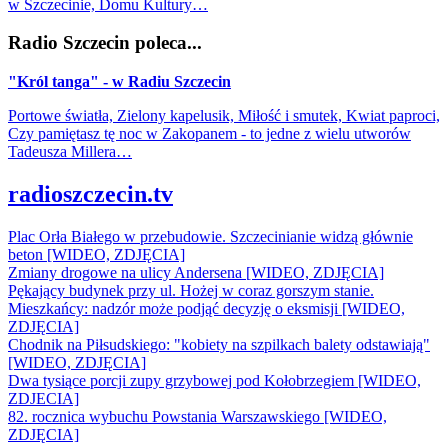
w Szczecinie, Domu Kultury…
Radio Szczecin poleca...
"Król tanga" - w Radiu Szczecin
Portowe światła, Zielony kapelusik, Miłość i smutek, Kwiat paproci,
Czy pamiętasz tę noc w Zakopanem - to jedne z wielu utworów
Tadeusza Millera…
radioszczecin.tv
Plac Orła Białego w przebudowie. Szczecinianie widzą głównie
beton [WIDEO, ZDJĘCIA]
Zmiany drogowe na ulicy Andersena [WIDEO, ZDJĘCIA]
Pękający budynek przy ul. Hożej w coraz gorszym stanie.
Mieszkańcy: nadzór może podjąć decyzję o eksmisji [WIDEO,
ZDJĘCIA]
Chodnik na Piłsudskiego: "kobiety na szpilkach balety odstawiają"
[WIDEO, ZDJĘCIA]
Dwa tysiące porcji zupy grzybowej pod Kołobrzegiem [WIDEO,
ZDJECIA]
82. rocznica wybuchu Powstania Warszawskiego [WIDEO,
ZDJĘCIA]