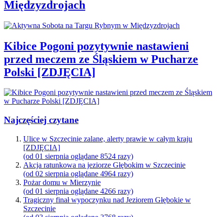
Międzyzdrojach
Kibice Pogoni pozytywnie nastawieni
przed meczem ze Śląskiem w Pucharze
Polski [ZDJĘCIA]
Najczęściej czytane
Ulice w Szczecinie zalane, alerty prawie w całym kraju
[ZDJĘCIA]
(od 01 sierpnia oglądane 8524 razy)
Akcja ratunkowa na jeziorze Głębokim w Szczecinie
(od 02 sierpnia oglądane 4964 razy)
Pożar domu w Mierzynie
(od 01 sierpnia oglądane 4266 razy)
Tragiczny finał wypoczynku nad Jeziorem Głębokie w
Szczecinie