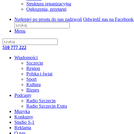
Struktura organizacyjna
Ogłoszenia, przetargi
Najlepiej po prostu do nas zadzwoń
Odwiedź nas na Facebook
Menu
510 777 222
Wiadomości
Szczecin
Region
Polska i świat
Sport
Kultura
Biznes
Podcasty
Radio Szczecin
Radio Szczecin Extra
Muzyka
Konkursy
Studio S-1
Reklama
O nas