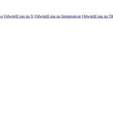
-u
Odwiedź nas na X
Odwiedź nas na Instagram-ie
Odwiedź nas na Ti