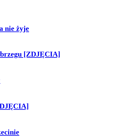
 nie żyje
obrzegu [ZDJĘCIA]
r
[ZDJĘCIA]
ecinie