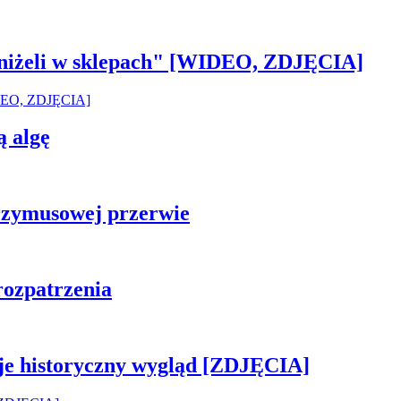
 aniżeli w sklepach" [WIDEO, ZDJĘCIA]
ą algę
rzymusowej przerwie
rozpatrzenia
je historyczny wygląd [ZDJĘCIA]