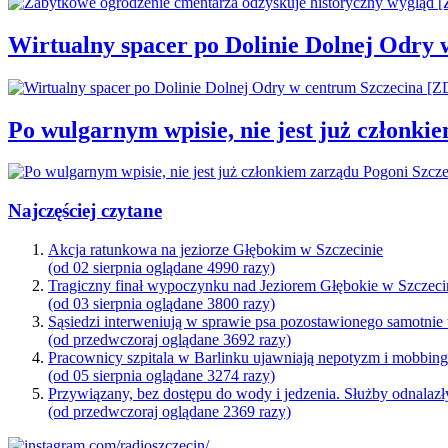
Wirtualny spacer po Dolinie Dolnej Odry
Po wulgarnym wpisie, nie jest już członki
Najczęściej czytane
Akcja ratunkowa na jeziorze Głębokim w Szczecinie
(od 02 sierpnia oglądane 4990 razy)
Tragiczny finał wypoczynku nad Jeziorem Głębokie w Szczeci
(od 03 sierpnia oglądane 3800 razy)
Sąsiedzi interweniują w sprawie psa pozostawionego samotnie
(od przedwczoraj oglądane 3692 razy)
Pracownicy szpitala w Barlinku ujawniają nepotyzm i mobbin
(od 05 sierpnia oglądane 3274 razy)
Przywiązany, bez dostępu do wody i jedzenia. Służby odnalazł
(od przedwczoraj oglądane 2369 razy)