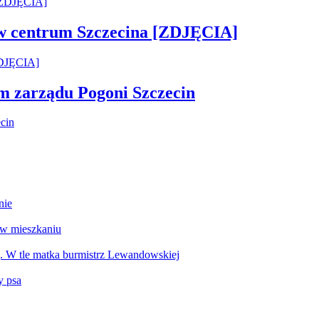
 w centrum Szczecina [ZDJĘCIA]
em zarządu Pogoni Szczecin
nie
 w mieszkaniu
g. W tle matka burmistrz Lewandowskiej
y psa