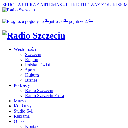
SŁUCHAJ TERAZ
ARTEMAS - I LIKE THE WAY YOU KISS 
°C
°C
°C
12
jutro
30
pojutrze
27
Wiadomości
Szczecin
Region
Polska i świat
Sport
Kultura
Biznes
Podcasty
Radio Szczecin
Radio Szczecin Extra
Muzyka
Konkursy
Studio S-1
Reklama
O nas
Kontakt