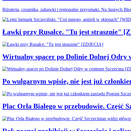
Biżuteria, ceramika, zabawki i regionalne przysmaki. Na Jasnych Bł
Ławki przy Rusałce. "Tu jest strasznie" 
Wirtualny spacer po Dolinie Dolnej Odry
Po wulgarnym wpisie, nie jest już członki
Plac Orła Białego w przebudowie. Część 
Rok nocnej prohibicji w Szczecinie i policy