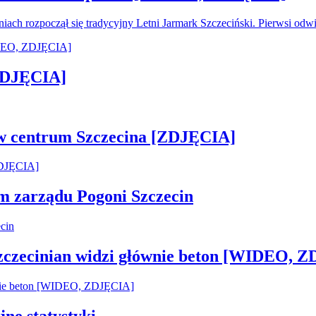
oniach rozpoczął się tradycyjny Letni Jarmark Szczeciński. Pierwsi od
[ZDJĘCIA]
 w centrum Szczecina [ZDJĘCIA]
em zarządu Pogoni Szczecin
Szczecinian widzi głównie beton [WIDEO, 
jne statystyki