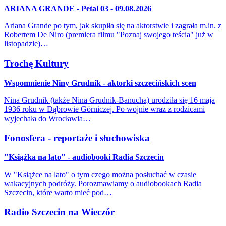
ARIANA GRANDE - Petal 03 - 09.08.2026
Ariana Grande po tym, jak skupiła się na aktorstwie i zagrała m.in. z
Robertem De Niro (premiera filmu "Poznaj swojego teścia" już w
listopadzie)…
Trochę Kultury
Wspomnienie Niny Grudnik - aktorki szczecińskich scen
Nina Grudnik (także Nina Grudnik-Banucha) urodziła się 16 maja
1936 roku w Dąbrowie Górniczej. Po wojnie wraz z rodzicami
wyjechała do Wrocławia…
Fonosfera - reportaże i słuchowiska
"Książka na lato" - audiobooki Radia Szczecin
W "Książce na lato" o tym czego można posłuchać w czasie
wakacyjnych podróży. Porozmawiamy o audiobookach Radia
Szczecin, które warto mieć pod…
Radio Szczecin na Wieczór