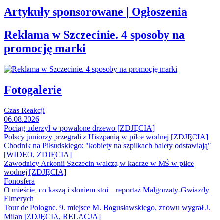
Artykuły sponsorowane | Ogłoszenia
Reklama w Szczecinie. 4 sposoby na
promocję marki
Fotogalerie
Czas Reakcji
06.08.2026
Pociąg uderzył w powalone drzewo [ZDJĘCIA]
Polscy juniorzy przegrali z Hiszpanią w piłce wodnej [ZDJĘCIA]
Chodnik na Piłsudskiego: "kobiety na szpilkach balety odstawiają"
[WIDEO, ZDJĘCIA]
Zawodnicy Arkonii Szczecin walczą w kadrze w MŚ w piłce
wodnej [ZDJĘCIA]
Fonosfera
O mieście, co kaszą i słoniem stoi... reportaż Małgorzaty-Gwiazdy
Elmerych
Tour de Pologne. 9. miejsce M. Bogusławskiego, znowu wygrał J.
Milan [ZDJĘCIA, RELACJA]