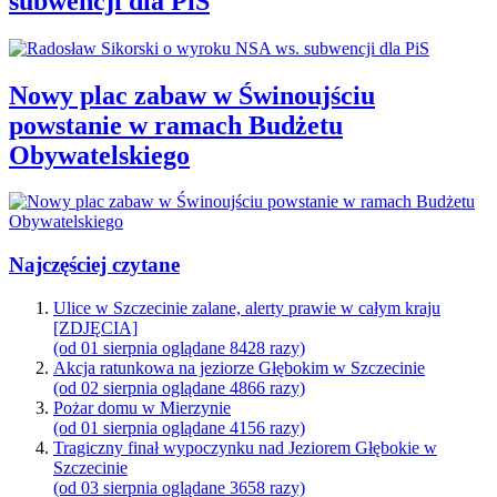
subwencji dla PiS
Nowy plac zabaw w Świnoujściu
powstanie w ramach Budżetu
Obywatelskiego
Najczęściej czytane
Ulice w Szczecinie zalane, alerty prawie w całym kraju
[ZDJĘCIA]
(od 01 sierpnia oglądane 8428 razy)
Akcja ratunkowa na jeziorze Głębokim w Szczecinie
(od 02 sierpnia oglądane 4866 razy)
Pożar domu w Mierzynie
(od 01 sierpnia oglądane 4156 razy)
Tragiczny finał wypoczynku nad Jeziorem Głębokie w
Szczecinie
(od 03 sierpnia oglądane 3658 razy)