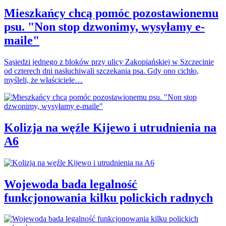
Mieszkańcy chcą pomóc pozostawionemu
psu. "Non stop dzwonimy, wysyłamy e-
maile"
Sąsiedzi jednego z bloków przy ulicy Zakopiańskiej w Szczecinie
od czterech dni nasłuchiwali szczekania psa. Gdy ono cichło,
myśleli, że właściciele…
Kolizja na węźle Kijewo i utrudnienia na
A6
Wojewoda bada legalność
funkcjonowania kilku polickich radnych