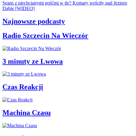
Seans z niechcianymi gośćmi w tle? Komary wróciły nad Jezioro
Dąbie [WIDEO]
Najnowsze podcasty
Radio Szczecin Na Wieczór
3 minuty ze Lwowa
Czas Reakcji
Machina Czasu