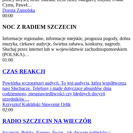
Cyms, Paweł…
Dorota Zamolska
00:00
NOC Z RADIEM SZCZECIN
Informacje regionalne, informacje miejskie, prognoza pogody, dobra
muzyka, ciekawe audycje, świetna zabawa, konkursy, nagrody.
Słuchaj przez internet lub w województwie zachodniopomorskiem
(POLSKA)…
01:00
CZAS REAKCJI
Powtórka wczorajszej audycji. To jest audycja, którą współtworzą
nasi Słuchacze. Telefony i maile dotyczące absurdów dnia
codziennego, niesprawiedliwości czy błędnych decyzji
urzędników…
Krzysztof Kukliński
Sławomir Orlik
02:00
RADIO SZCZECIN NA WIECZÓR
Szczecin, Polska, Europa, Świat - jak decyzje polityków i