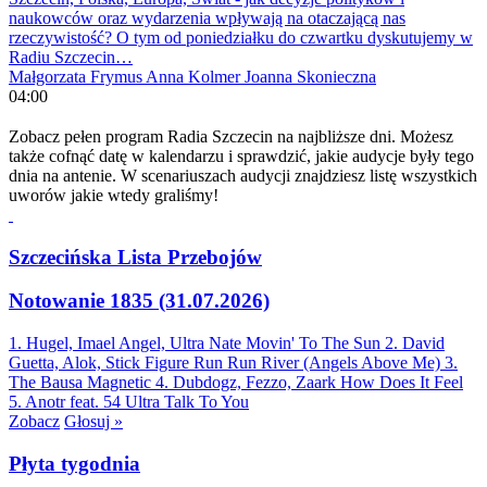
naukowców oraz wydarzenia wpływają na otaczającą nas
rzeczywistość? O tym od poniedziałku do czwartku dyskutujemy w
Radiu Szczecin…
Małgorzata Frymus
Anna Kolmer
Joanna Skonieczna
04:00
Zobacz pełen program Radia Szczecin na najbliższe dni. Możesz
także cofnąć datę w kalendarzu i sprawdzić, jakie audycje były tego
dnia na antenie. W scenariuszach audycji znajdziesz listę wszystkich
uworów jakie wtedy graliśmy!
Szczecińska Lista Przebojów
Notowanie 1835 (31.07.2026)
1. Hugel, Imael Angel, Ultra Nate
Movin' To The Sun
2. David
Guetta, Alok, Stick Figure
Run Run River (Angels Above Me)
3.
The Bausa
Magnetic
4. Dubdogz, Fezzo, Zaark
How Does It Feel
5. Anotr feat. 54 Ultra
Talk To You
Zobacz
Głosuj »
Płyta tygodnia