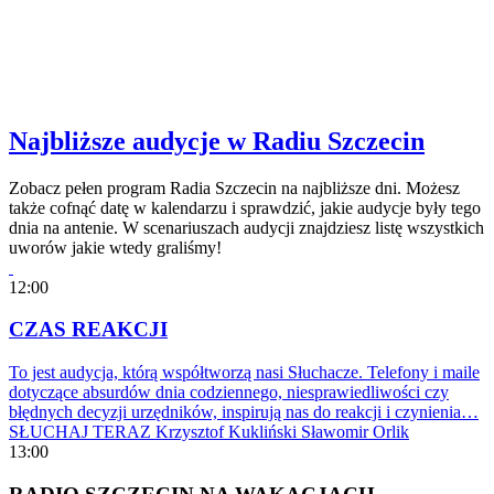
Najbliższe audycje w Radiu Szczecin
Zobacz pełen program Radia Szczecin na najbliższe dni. Możesz
także cofnąć datę w kalendarzu i sprawdzić, jakie audycje były tego
dnia na antenie. W scenariuszach audycji znajdziesz listę wszystkich
uworów jakie wtedy graliśmy!
12:00
CZAS REAKCJI
To jest audycja, którą współtworzą nasi Słuchacze. Telefony i maile
dotyczące absurdów dnia codziennego, niesprawiedliwości czy
błędnych decyzji urzędników, inspirują nas do reakcji i czynienia…
SŁUCHAJ TERAZ
Krzysztof Kukliński
Sławomir Orlik
13:00