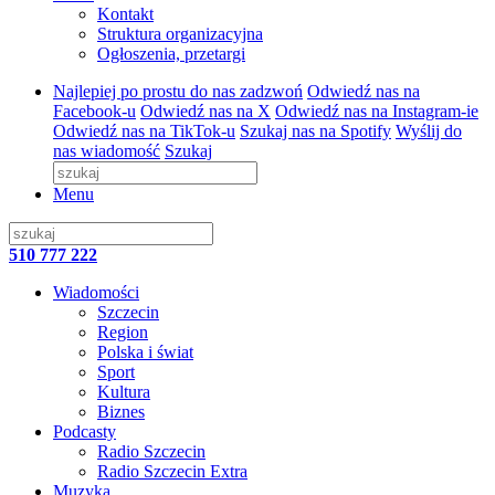
Kontakt
Struktura organizacyjna
Ogłoszenia, przetargi
Najlepiej po prostu do nas zadzwoń
Odwiedź nas na
Facebook-u
Odwiedź nas na X
Odwiedź nas na Instagram-ie
Odwiedź nas na TikTok-u
Szukaj nas na Spotify
Wyślij do
nas wiadomość
Szukaj
Menu
510 777 222
Wiadomości
Szczecin
Region
Polska i świat
Sport
Kultura
Biznes
Podcasty
Radio Szczecin
Radio Szczecin Extra
Muzyka