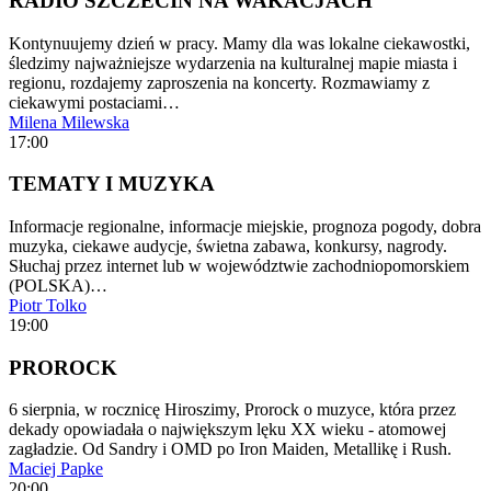
RADIO SZCZECIN NA WAKACJACH
Kontynuujemy dzień w pracy. Mamy dla was lokalne ciekawostki,
śledzimy najważniejsze wydarzenia na kulturalnej mapie miasta i
regionu, rozdajemy zaproszenia na koncerty. Rozmawiamy z
ciekawymi postaciami…
Milena Milewska
17:00
TEMATY I MUZYKA
Informacje regionalne, informacje miejskie, prognoza pogody, dobra
muzyka, ciekawe audycje, świetna zabawa, konkursy, nagrody.
Słuchaj przez internet lub w województwie zachodniopomorskiem
(POLSKA)…
Piotr Tolko
19:00
PROROCK
6 sierpnia, w rocznicę Hiroszimy, Prorock o muzyce, która przez
dekady opowiadała o największym lęku XX wieku - atomowej
zagładzie. Od Sandry i OMD po Iron Maiden, Metallikę i Rush.
Maciej Papke
20:00