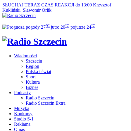
SŁUCHAJ TERAZ
CZAS REAKCJI do 13:00
Krzysztof
Kukliński, Sławomir Orlik
°C
°C
°C
27
jutro
20
pojutrze
24
Wiadomości
Szczecin
Region
Polska i świat
Sport
Kultura
Biznes
Podcasty
Radio Szczecin
Radio Szczecin Extra
Muzyka
Konkursy
Studio S-1
Reklama
O nas