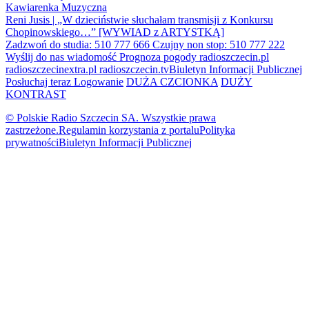
Kawiarenka Muzyczna
Reni Jusis | „W dzieciństwie słuchałam transmisji z Konkursu
Chopinowskiego…” [WYWIAD z ARTYSTKĄ]
Zadzwoń do studia: 510 777 666
Czujny non stop: 510 777 222
Wyślij do nas wiadomość
Prognoza pogody
radioszczecin.pl
radioszczecinextra.pl
radioszczecin.tv
Biuletyn Informacji Publicznej
Posłuchaj teraz
Logowanie
DUŻA CZCIONKA
DUŻY
KONTRAST
© Polskie Radio Szczecin SA. Wszystkie prawa
zastrzeżone.
Regulamin korzystania z portalu
Polityka
prywatności
Biuletyn Informacji Publicznej