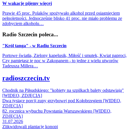
W wakacje pijemy więcej
Prawie 45 proc. Polaków spożywało alkohol przed osiągnięciem
pełnoletności. Jednocześnie blisko 41 proc. nie miało problemu ze
zdobyciem alkoholu…
Radio Szczecin poleca...
"Król tanga" - w Radiu Szczecin
Portowe światła, Zielony kapelusik, Miłość i smutek, Kwiat paproci,
Czy pamiętasz tę noc w Zakopanem - to jedne z wielu utworów
Tadeusza Millera…
radioszczecin.tv
Chodnik na Piłsudskiego: "kobiety na szpilkach balety odstawiają"
[WIDEO, ZDJĘCIA]
Dwa tysiące porcji zupy grzybowej pod Kołobrzegiem [WIDEO,
ZDJECIA]
82. rocznica wybuchu Powstania Warszawskiego [WIDEO,
ZDJĘCIA]
31.07.2026
Zlikwidowali plantację konopi