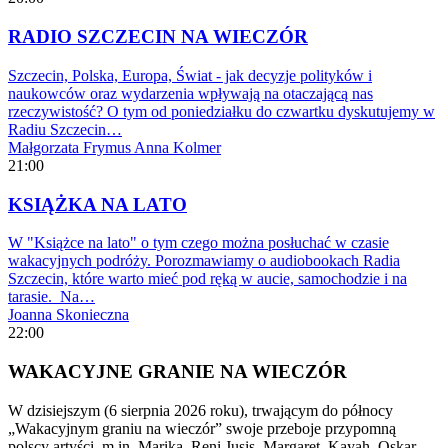
RADIO SZCZECIN NA WIECZÓR
Szczecin, Polska, Europa, Świat - jak decyzje polityków i
naukowców oraz wydarzenia wpływają na otaczającą nas
rzeczywistość? O tym od poniedziałku do czwartku dyskutujemy w
Radiu Szczecin…
Małgorzata Frymus
Anna Kolmer
21:00
KSIĄŻKA NA LATO
W "Książce na lato" o tym czego można posłuchać w czasie
wakacyjnych podróży. Porozmawiamy o audiobookach Radia
Szczecin, które warto mieć pod ręką w aucie, samochodzie i na
tarasie. Na…
Joanna Skonieczna
22:00
WAKACYJNE GRANIE NA WIECZÓR
W dzisiejszym (6 sierpnia 2026 roku), trwającym do północy
„Wakacyjnym graniu na wieczór” swoje przeboje przypomną
polscy artyści, m.in. Marika, Reni Jusis, Margaret, Kayah, Oskar