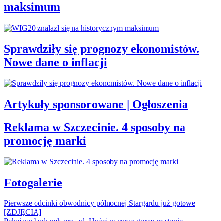
maksimum
Sprawdziły się prognozy ekonomistów.
Nowe dane o inflacji
Artykuły sponsorowane | Ogłoszenia
Reklama w Szczecinie. 4 sposoby na
promocję marki
Fotogalerie
Pierwsze odcinki obwodnicy północnej Stargardu już gotowe
[ZDJĘCIA]
Pękający budynek przy ul. Hożej w coraz gorszym stanie.