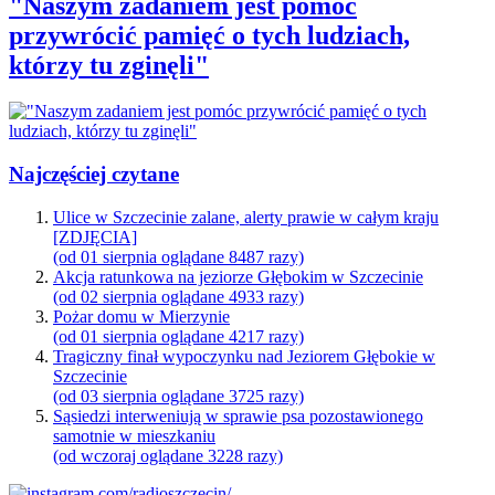
"Naszym zadaniem jest pomóc
przywrócić pamięć o tych ludziach,
którzy tu zginęli"
Najczęściej czytane
Ulice w Szczecinie zalane, alerty prawie w całym kraju
[ZDJĘCIA]
(od 01 sierpnia oglądane 8487 razy)
Akcja ratunkowa na jeziorze Głębokim w Szczecinie
(od 02 sierpnia oglądane 4933 razy)
Pożar domu w Mierzynie
(od 01 sierpnia oglądane 4217 razy)
Tragiczny finał wypoczynku nad Jeziorem Głębokie w
Szczecinie
(od 03 sierpnia oglądane 3725 razy)
Sąsiedzi interweniują w sprawie psa pozostawionego
samotnie w mieszkaniu
(od wczoraj oglądane 3228 razy)