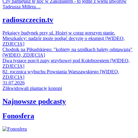
Czy pamiętasz tę noc w Zakopanem - to jedne z wielu utworów
Tadeusza Millera…
radioszczecin.tv
Pękający budynek przy ul. Hożej w coraz gorszym stanie.
Mieszkańcy: nadzór może podjąć decyzję o eksmisji [WIDEO,
ZDJĘCIA]
Chodnik na Piłsudskiego: "kobiety na szpilkach balety odstawiają"
[WIDEO, ZDJĘCIA]
Dwa tysiące porcji zupy grzybowej pod Kołobrzegiem [WIDEO,
ZDJECIA]
82. rocznica wybuchu Powstania Warszawskiego [WIDEO,
ZDJĘCIA]
31.07.2026
Zlikwidowali plantację konopi
Najnowsze podcasty
Fonosfera