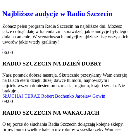
Najbliższe audycje w Radiu Szczecin
Zobacz pełen program Radia Szczecin na najbliższe dni. Możesz
także cofnąć datę w kalendarzu i sprawdzić, jakie audycje były tego
dnia na antenie. W scenariuszach audycji znajdziesz listę wszystkich
uworów jakie wtedy graliśmy!
06:00
RADIO SZCZECIN NA DZIEŃ DOBRY
Nasz poranek dobrze nastraja. Skutecznie przesyłamy Wam energię
na falach eteru dzięki dużej dawce humoru, najnowszym i
najciekawszym doniesieniom z miasta, regionu, kraju i świata. Nie
brakuje…
SŁUCHAJ TERAZ
Robert Bochenko
Jarosław Gowin
09:00
RADIO SZCZECIN NA WAKACJACH
O tej porze do słuchania Radia Szczecin dołączają kolejne sklepy,
firmy, biura i wielkie hale, a my robimy wszystko żeby Wam się