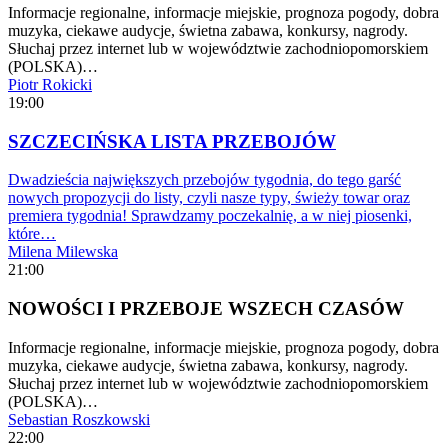
Informacje regionalne, informacje miejskie, prognoza pogody, dobra
muzyka, ciekawe audycje, świetna zabawa, konkursy, nagrody.
Słuchaj przez internet lub w województwie zachodniopomorskiem
(POLSKA)…
Piotr Rokicki
19:00
SZCZECIŃSKA LISTA PRZEBOJÓW
Dwadzieścia największych przebojów tygodnia, do tego garść
nowych propozycji do listy, czyli nasze typy, świeży towar oraz
premiera tygodnia! Sprawdzamy poczekalnię, a w niej piosenki,
które…
Milena Milewska
21:00
NOWOŚCI I PRZEBOJE WSZECH CZASÓW
Informacje regionalne, informacje miejskie, prognoza pogody, dobra
muzyka, ciekawe audycje, świetna zabawa, konkursy, nagrody.
Słuchaj przez internet lub w województwie zachodniopomorskiem
(POLSKA)…
Sebastian Roszkowski
22:00