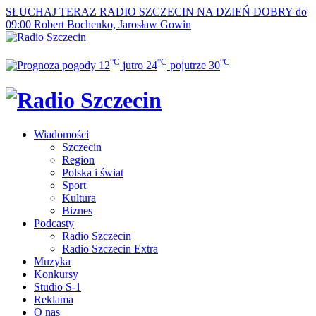
SŁUCHAJ TERAZ
RADIO SZCZECIN NA DZIEŃ DOBRY do
09:00
Robert Bochenko, Jarosław Gowin
°C
°C
°C
12
jutro
24
pojutrze
30
Wiadomości
Szczecin
Region
Polska i świat
Sport
Kultura
Biznes
Podcasty
Radio Szczecin
Radio Szczecin Extra
Muzyka
Konkursy
Studio S-1
Reklama
O nas