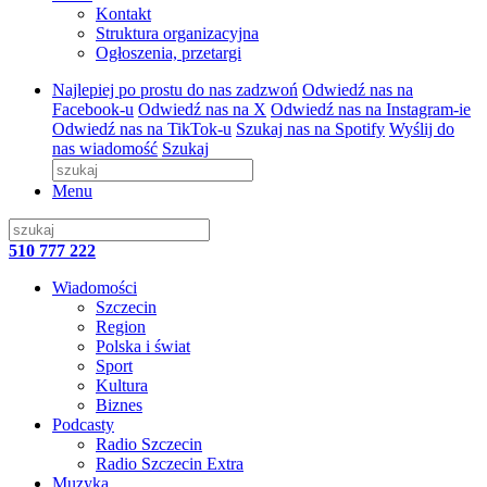
Kontakt
Struktura organizacyjna
Ogłoszenia, przetargi
Najlepiej po prostu do nas zadzwoń
Odwiedź nas na
Facebook-u
Odwiedź nas na X
Odwiedź nas na Instagram-ie
Odwiedź nas na TikTok-u
Szukaj nas na Spotify
Wyślij do
nas wiadomość
Szukaj
Menu
510 777 222
Wiadomości
Szczecin
Region
Polska i świat
Sport
Kultura
Biznes
Podcasty
Radio Szczecin
Radio Szczecin Extra
Muzyka