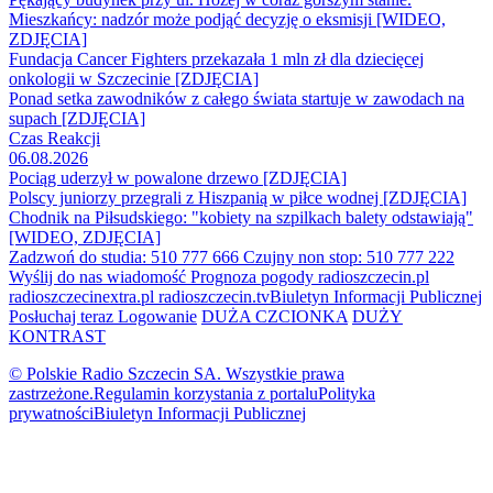
Mieszkańcy: nadzór może podjąć decyzję o eksmisji [WIDEO,
ZDJĘCIA]
Fundacja Cancer Fighters przekazała 1 mln zł dla dziecięcej
onkologii w Szczecinie [ZDJĘCIA]
Ponad setka zawodników z całego świata startuje w zawodach na
supach [ZDJĘCIA]
Czas Reakcji
06.08.2026
Pociąg uderzył w powalone drzewo [ZDJĘCIA]
Polscy juniorzy przegrali z Hiszpanią w piłce wodnej [ZDJĘCIA]
Chodnik na Piłsudskiego: "kobiety na szpilkach balety odstawiają"
[WIDEO, ZDJĘCIA]
Zadzwoń do studia: 510 777 666
Czujny non stop: 510 777 222
Wyślij do nas wiadomość
Prognoza pogody
radioszczecin.pl
radioszczecinextra.pl
radioszczecin.tv
Biuletyn Informacji Publicznej
Posłuchaj teraz
Logowanie
DUŻA CZCIONKA
DUŻY
KONTRAST
© Polskie Radio Szczecin SA. Wszystkie prawa
zastrzeżone.
Regulamin korzystania z portalu
Polityka
prywatności
Biuletyn Informacji Publicznej