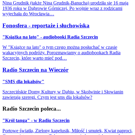
Nina Grudnik (także Nina Grudnik-Banucha) urodziła się 16 maja
1936 roku w Dąbrowie Górniczej. Po wojnie wraz z rodzicami
wyjechała do Wrocławia…
Fonosfera - reportaże i słuchowiska
"Książka na lato" - audiobooki Radia Szczecin
W "Książce na lato" o tym czego można posłuchać w czasie
wakacyjnych podróży. Porozmawiamy o audiobookach Radia
Szczecin, które warto mieć pod…
Radio Szczecin na Wieczór
"SMS dla lokalsów"
Szczecińskie Domy Kultury w Dąbiu, w Skolwinie i Słowianin
zawierają szeregi. Czym jest sms dla lokalsów?
Radio Szczecin poleca...
"Król tanga" - w Radiu Szczecin
Portowe światła, Zielony kapelusik, Miłość i smutek, Kwiat paproci,