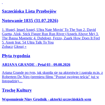
Szczecińska Lista Przebojów
Notowanie 1835 (31.07.2026)
1. Hugel, Imael Angel, Ultra Nate
Movin' To The Sun
2. David
Guetta, Alok, Stick Figure
Run Run River (Angels Above Me)
3.
The Bausa
Magnetic
4. Dubdogz, Fezzo, Zaark
How Does It Feel
5. Anotr feat. 54 Ultra
Talk To You
Zobacz
Głosuj »
Płyta tygodnia
ARIANA GRANDE - Petal 03 - 09.08.2026
Ariana Grande po tym, jak skupiła się na aktorstwie i zagrała m.in. z
Robertem De Niro (premiera filmu "Poznaj swojego teścia" już w
listopadzie)…
Trochę Kultury
Wspomnienie Niny Grudnik - aktorki szczecińskich scen