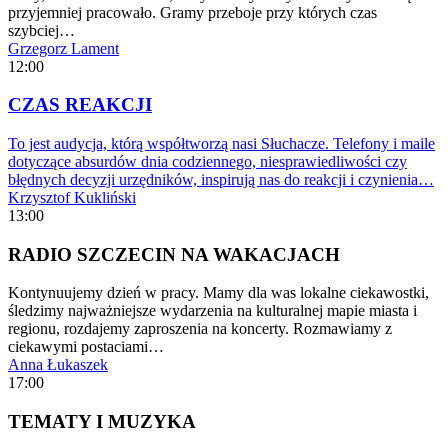
przyjemniej pracowało. Gramy przeboje przy których czas
szybciej…
Grzegorz Lament
12:00
CZAS REAKCJI
To jest audycja, którą współtworzą nasi Słuchacze. Telefony i maile
dotyczące absurdów dnia codziennego, niesprawiedliwości czy
błędnych decyzji urzędników, inspirują nas do reakcji i czynienia…
Krzysztof Kukliński
13:00
RADIO SZCZECIN NA WAKACJACH
Kontynuujemy dzień w pracy. Mamy dla was lokalne ciekawostki,
śledzimy najważniejsze wydarzenia na kulturalnej mapie miasta i
regionu, rozdajemy zaproszenia na koncerty. Rozmawiamy z
ciekawymi postaciami…
Anna Łukaszek
17:00
TEMATY I MUZYKA