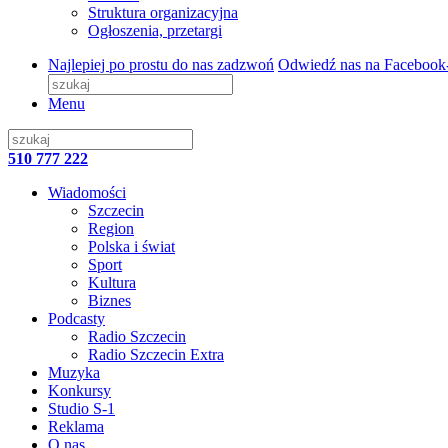
Struktura organizacyjna
Ogłoszenia, przetargi
Najlepiej po prostu do nas zadzwoń
Odwiedź nas na Facebook
Menu
510 777 222
Wiadomości
Szczecin
Region
Polska i świat
Sport
Kultura
Biznes
Podcasty
Radio Szczecin
Radio Szczecin Extra
Muzyka
Konkursy
Studio S-1
Reklama
O nas