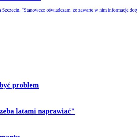
a Szczecin. "Stanowczo oświadczam, że zawarte w nim informacje do
 być problem
trzeba latami naprawiać"
emontu