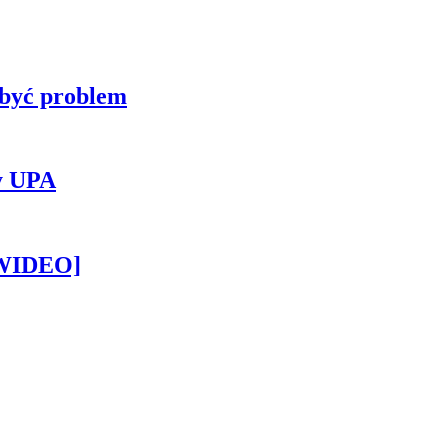
 być problem
y UPA
[WIDEO]