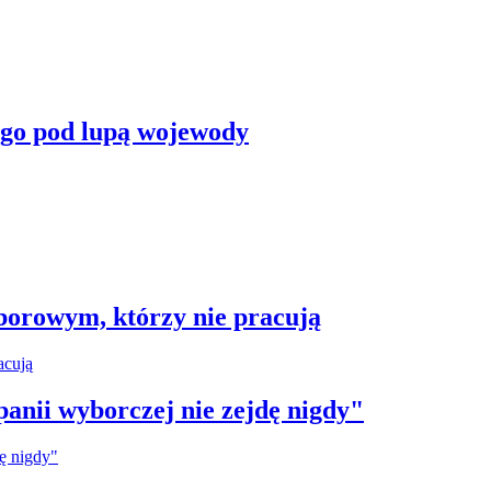
ego pod lupą wojewody
borowym, którzy nie pracują
anii wyborczej nie zejdę nigdy"