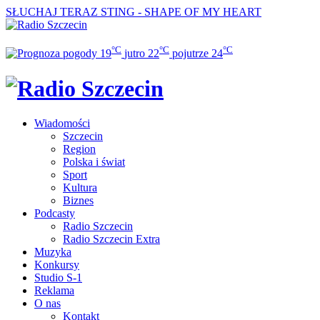
SŁUCHAJ TERAZ
STING - SHAPE OF MY HEART
°C
°C
°C
19
jutro
22
pojutrze
24
Wiadomości
Szczecin
Region
Polska i świat
Sport
Kultura
Biznes
Podcasty
Radio Szczecin
Radio Szczecin Extra
Muzyka
Konkursy
Studio S-1
Reklama
O nas
Kontakt