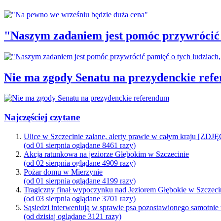
"Naszym zadaniem jest pomóc przywrócić p
Nie ma zgody Senatu na prezydenckie ref
Najczęściej czytane
Ulice w Szczecinie zalane, alerty prawie w całym kraju [ZDJ
(od 01 sierpnia oglądane 8461 razy)
Akcja ratunkowa na jeziorze Głębokim w Szczecinie
(od 02 sierpnia oglądane 4909 razy)
Pożar domu w Mierzynie
(od 01 sierpnia oglądane 4199 razy)
Tragiczny finał wypoczynku nad Jeziorem Głębokie w Szczeci
(od 03 sierpnia oglądane 3701 razy)
Sąsiedzi interweniują w sprawie psa pozostawionego samotnie
(od dzisiaj oglądane 3121 razy)