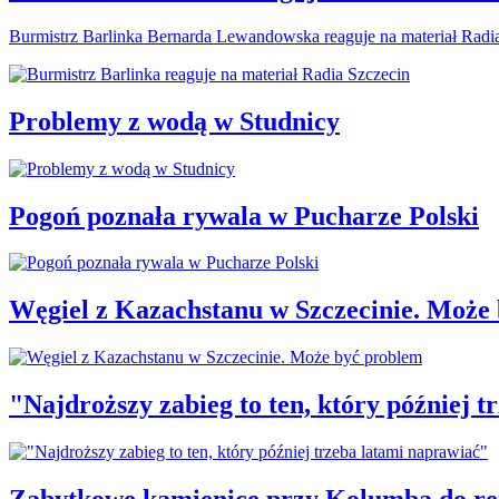
Burmistrz Barlinka Bernarda Lewandowska reaguje na materiał Radi
Problemy z wodą w Studnicy
Pogoń poznała rywala w Pucharze Polski
Węgiel z Kazachstanu w Szczecinie. Może
"Najdroższy zabieg to ten, który później 
Zabytkowe kamienice przy Kolumba do r