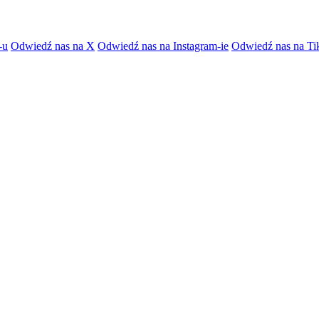
-u
Odwiedź nas na X
Odwiedź nas na Instagram-ie
Odwiedź nas na Ti