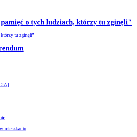
amięć o tych ludziach, którzy tu zginęli"
erendum
ĘCIA]
nie
 w mieszkaniu