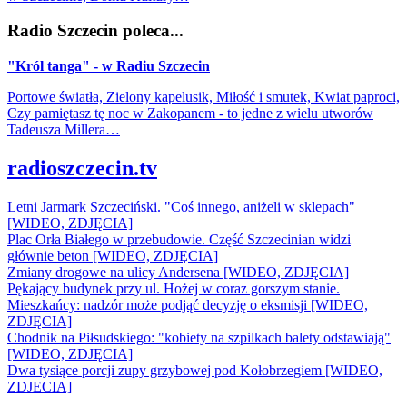
Radio Szczecin poleca...
"Król tanga" - w Radiu Szczecin
Portowe światła, Zielony kapelusik, Miłość i smutek, Kwiat paproci,
Czy pamiętasz tę noc w Zakopanem - to jedne z wielu utworów
Tadeusza Millera…
radioszczecin.tv
Letni Jarmark Szczeciński. "Coś innego, aniżeli w sklepach"
[WIDEO, ZDJĘCIA]
Plac Orła Białego w przebudowie. Część Szczecinian widzi
głównie beton [WIDEO, ZDJĘCIA]
Zmiany drogowe na ulicy Andersena [WIDEO, ZDJĘCIA]
Pękający budynek przy ul. Hożej w coraz gorszym stanie.
Mieszkańcy: nadzór może podjąć decyzję o eksmisji [WIDEO,
ZDJĘCIA]
Chodnik na Piłsudskiego: "kobiety na szpilkach balety odstawiają"
[WIDEO, ZDJĘCIA]
Dwa tysiące porcji zupy grzybowej pod Kołobrzegiem [WIDEO,
ZDJECIA]