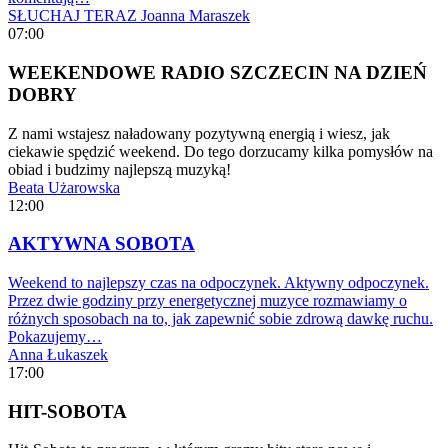
SŁUCHAJ TERAZ
Joanna Maraszek
07:00
WEEKENDOWE RADIO SZCZECIN NA DZIEŃ
DOBRY
Z nami wstajesz naładowany pozytywną energią i wiesz, jak
ciekawie spędzić weekend. Do tego dorzucamy kilka pomysłów na
obiad i budzimy najlepszą muzyką!
Beata Użarowska
12:00
AKTYWNA SOBOTA
Weekend to najlepszy czas na odpoczynek. Aktywny odpoczynek.
Przez dwie godziny przy energetycznej muzyce rozmawiamy o
różnych sposobach na to, jak zapewnić sobie zdrową dawkę ruchu.
Pokazujemy…
Anna Łukaszek
17:00
HIT-SOBOTA