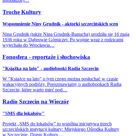
listopadzie)…
Trochę Kultury
Wspomnienie Niny Grudnik - aktorki szczecińskich scen
Nina Grudnik (także Nina Grudnik-Banucha) urodziła się 16 maja
1936 roku w Dąbrowie Górniczej. Po wojnie wraz z rodzicami
wyjechała do Wrocławia…
Fonosfera - reportaże i słuchowiska
"Książka na lato" - audiobooki Radia Szczecin
W "Książce na lato" o tym czego można posłuchać w czasie
wakacyjnych podróży. Porozmawiamy o audiobookach Radia
Szczecin, które warto mieć pod…
Radio Szczecin na Wieczór
"SMS dla lokalsów"
Projekt „SMS do lokalsów” to wspólna inicjatywa trzech
szczecińskich instytucji kultury: Miejskiego Ośrodka Kultury
w Szczecinie, Domu Kultury…