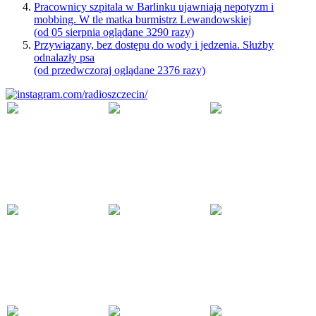
Pracownicy szpitala w Barlinku ujawniają nepotyzm i
mobbing. W tle matka burmistrz Lewandowskiej
(od 05 sierpnia oglądane 3290 razy)
Przywiązany, bez dostępu do wody i jedzenia. Służby
odnalazły psa
(od przedwczoraj oglądane 2376 razy)