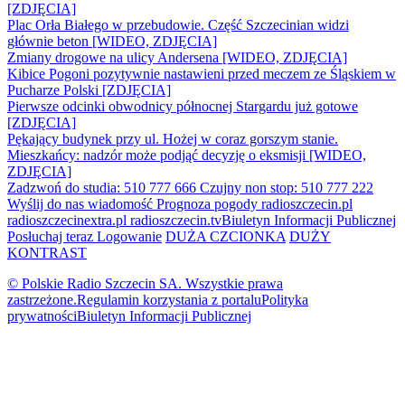
[ZDJĘCIA]
Plac Orła Białego w przebudowie. Część Szczecinian widzi
głównie beton [WIDEO, ZDJĘCIA]
Zmiany drogowe na ulicy Andersena [WIDEO, ZDJĘCIA]
Kibice Pogoni pozytywnie nastawieni przed meczem ze Śląskiem w
Pucharze Polski [ZDJĘCIA]
Pierwsze odcinki obwodnicy północnej Stargardu już gotowe
[ZDJĘCIA]
Pękający budynek przy ul. Hożej w coraz gorszym stanie.
Mieszkańcy: nadzór może podjąć decyzję o eksmisji [WIDEO,
ZDJĘCIA]
Zadzwoń do studia: 510 777 666
Czujny non stop: 510 777 222
Wyślij do nas wiadomość
Prognoza pogody
radioszczecin.pl
radioszczecinextra.pl
radioszczecin.tv
Biuletyn Informacji Publicznej
Posłuchaj teraz
Logowanie
DUŻA CZCIONKA
DUŻY
KONTRAST
© Polskie Radio Szczecin SA. Wszystkie prawa
zastrzeżone.
Regulamin korzystania z portalu
Polityka
prywatności
Biuletyn Informacji Publicznej