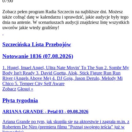
07:00
Zobacz pełen program Radia Szczecin na najbliższe dni. Możesz
także cofnąć datę w kalendarzu i sprawdzić, jakie audycje były tego
dnia na antenie. W scenariuszach audycji znajdziesz listę wszystkich
uworów jakie wtedy graliśmy!
Szczecińska Lista Przebojów
Notowanie 1836 (07.08.2026)
1. Hugel, Imael Angel, Ultra Nate
Movin' To The Sun
2. Sombr
My
Body Isn't Ready
3. David Guetta, Alok, Stick Figure
Run Run
River (Angels Above Me)
4. DJ Goja, Jason Derulo, Melody
Mi
Chico
5. Temper City
Self Aware
Zobacz
Głosuj »
Płyta tygodnia
ARIANA GRANDE - Petal 03 - 09.08.2026
Ariana Grande po tym, jak skupiła się na aktorstwie i zagrała m.in. z
Robertem De Niro (premiera filmu "Poznaj swojego teścia" już w