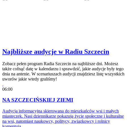
Najbliższe audycje w Radiu Szczecin
Zobacz pełen program Radia Szczecin na najbliższe dni. Możesz
także cofnąć datę w kalendarzu i sprawdzić, jakie audycje były tego
dnia na antenie. W scenariuszach audycji znajdziesz listę wszystkich
uworów jakie wtedy graliśmy!
06:00
NA SZCZECIŃSKIEJ ZIEMI
Audycja informacyjna skierowana do mieszkańców wsi i małych
miasteczek. Nasi dziennikarze pokazują życie społeczne i kulturalne
na wsi, natomiast naukowcy, politycy, związkowcy i rolnicy
komentują…