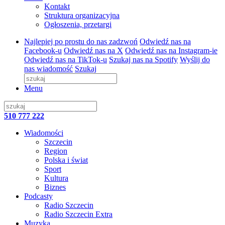
Kontakt
Struktura organizacyjna
Ogłoszenia, przetargi
Najlepiej po prostu do nas zadzwoń
Odwiedź nas na
Facebook-u
Odwiedź nas na X
Odwiedź nas na Instagram-ie
Odwiedź nas na TikTok-u
Szukaj nas na Spotify
Wyślij do
nas wiadomość
Szukaj
Menu
510 777 222
Wiadomości
Szczecin
Region
Polska i świat
Sport
Kultura
Biznes
Podcasty
Radio Szczecin
Radio Szczecin Extra
Muzyka