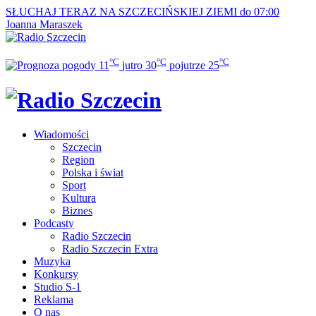
SŁUCHAJ TERAZ
NA SZCZECIŃSKIEJ ZIEMI do 07:00
Joanna Maraszek
°C
°C
°C
11
jutro
30
pojutrze
25
Wiadomości
Szczecin
Region
Polska i świat
Sport
Kultura
Biznes
Podcasty
Radio Szczecin
Radio Szczecin Extra
Muzyka
Konkursy
Studio S-1
Reklama
O nas