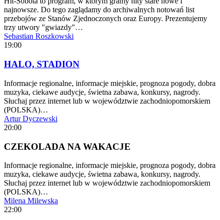
Hit-Sobota to program, w którym gramy hity stare nowe i
najnowsze. Do tego zaglądamy do archiwalnych notowań list
przebojów ze Stanów Zjednoczonych oraz Europy. Prezentujemy
trzy utwory "gwiazdy"…
Sebastian Roszkowski
19:00
HALO, STADION
Informacje regionalne, informacje miejskie, prognoza pogody, dobra
muzyka, ciekawe audycje, świetna zabawa, konkursy, nagrody.
Słuchaj przez internet lub w województwie zachodniopomorskiem
(POLSKA)…
Artur Dyczewski
20:00
CZEKOLADA NA WAKACJE
Informacje regionalne, informacje miejskie, prognoza pogody, dobra
muzyka, ciekawe audycje, świetna zabawa, konkursy, nagrody.
Słuchaj przez internet lub w województwie zachodniopomorskiem
(POLSKA)…
Milena Milewska
22:00