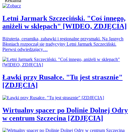
Reklama
Letni Jarmark Szczeciński. "Coś innego,
aniżeli w sklepach" [WIDEO, ZDJĘCIA]
Biżuteria, ceramika, zabawki i regionalne przysmaki. Na Jasnych
Błoniach rozpoczął się tradycyjny Letni Jarmark Szczeciński.
Pierwsi odwiedzający…
Ławki przy Rusałce. "Tu jest strasznie"
[ZDJĘCIA]
Wirtualny spacer po Dolinie Dolnej Odry
w centrum Szczecina [ZDJĘCIA]