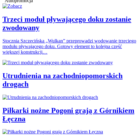
Autopromocja
Trzeci moduł pływającego doku zostanie
zwodowany
Stocznia Szczecińska „Wulkan” przeprowadzi wodowanie trzeciego
modułu pływającego doku. Gotowy element to kolejna część
większej konstrukcji…
Utrudnienia na zachodniopomorskich
drogach
Piłkarki nożne Pogoni grają z Górnikiem
Łęczna