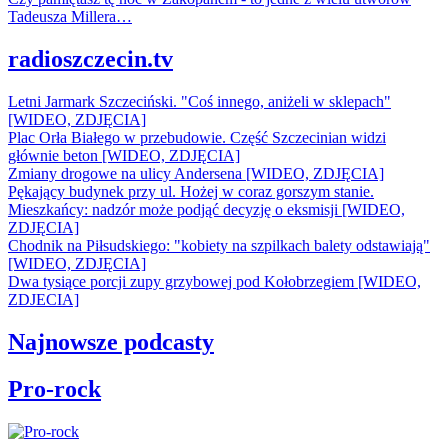
Tadeusza Millera…
radioszczecin.tv
Letni Jarmark Szczeciński. "Coś innego, aniżeli w sklepach"
[WIDEO, ZDJĘCIA]
Plac Orła Białego w przebudowie. Część Szczecinian widzi
głównie beton [WIDEO, ZDJĘCIA]
Zmiany drogowe na ulicy Andersena [WIDEO, ZDJĘCIA]
Pękający budynek przy ul. Hożej w coraz gorszym stanie.
Mieszkańcy: nadzór może podjąć decyzję o eksmisji [WIDEO,
ZDJĘCIA]
Chodnik na Piłsudskiego: "kobiety na szpilkach balety odstawiają"
[WIDEO, ZDJĘCIA]
Dwa tysiące porcji zupy grzybowej pod Kołobrzegiem [WIDEO,
ZDJECIA]
Najnowsze podcasty
Pro-rock