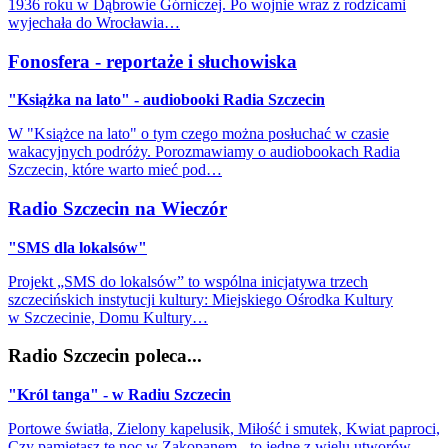
1936 roku w Dąbrowie Górniczej. Po wojnie wraz z rodzicami
wyjechała do Wrocławia…
Fonosfera - reportaże i słuchowiska
"Książka na lato" - audiobooki Radia Szczecin
W "Książce na lato" o tym czego można posłuchać w czasie
wakacyjnych podróży. Porozmawiamy o audiobookach Radia
Szczecin, które warto mieć pod…
Radio Szczecin na Wieczór
"SMS dla lokalsów"
Projekt „SMS do lokalsów” to wspólna inicjatywa trzech
szczecińskich instytucji kultury: Miejskiego Ośrodka Kultury
w Szczecinie, Domu Kultury…
Radio Szczecin poleca...
"Król tanga" - w Radiu Szczecin
Portowe światła, Zielony kapelusik, Miłość i smutek, Kwiat paproci,
Czy pamiętasz tę noc w Zakopanem - to jedne z wielu utworów