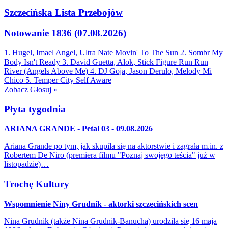
Szczecińska Lista Przebojów
Notowanie 1836 (07.08.2026)
1. Hugel, Imael Angel, Ultra Nate
Movin' To The Sun
2. Sombr
My
Body Isn't Ready
3. David Guetta, Alok, Stick Figure
Run Run
River (Angels Above Me)
4. DJ Goja, Jason Derulo, Melody
Mi
Chico
5. Temper City
Self Aware
Zobacz
Głosuj »
Płyta tygodnia
ARIANA GRANDE - Petal 03 - 09.08.2026
Ariana Grande po tym, jak skupiła się na aktorstwie i zagrała m.in. z
Robertem De Niro (premiera filmu "Poznaj swojego teścia" już w
listopadzie)…
Trochę Kultury
Wspomnienie Niny Grudnik - aktorki szczecińskich scen
Nina Grudnik (także Nina Grudnik-Banucha) urodziła się 16 maja