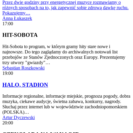
Przez dwie godziny przy energetycznej muzyce rozmawiamy o
różnych sposobach na to, jak zapewnić sobie zdrową dawkę ruchu.
Pokazujemy…
Anna Łukaszek
17:00
HIT-SOBOTA
Hit-Sobota to program, w którym gramy hity stare nowe i
najnowsze. Do tego zaglądamy do archiwalnych notowań list
przebojów ze Stanów Zjednoczonych oraz Europy. Prezentujemy
trzy utwory "gwiazdy"…
Sebastian Roszkowski
19:00
HALO, STADION
Informacje regionalne, informacje miejskie, prognoza pogody, dobra
muzyka, ciekawe audycje, świetna zabawa, konkursy, nagrody.
Słuchaj przez internet lub w województwie zachodniopomorskiem
(POLSKA)…
Artur Dyczewski
20:00