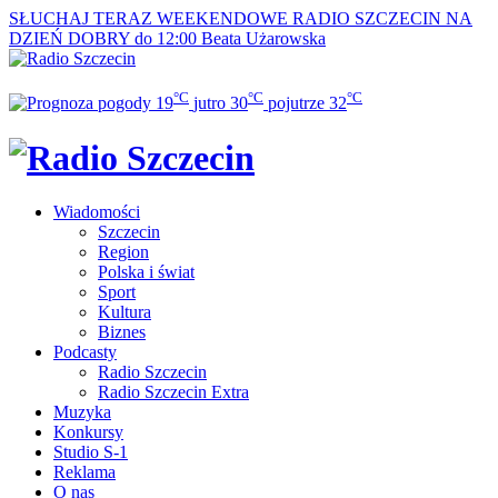
SŁUCHAJ TERAZ
WEEKENDOWE RADIO SZCZECIN NA
DZIEŃ DOBRY do 12:00
Beata Użarowska
°C
°C
°C
19
jutro
30
pojutrze
32
Wiadomości
Szczecin
Region
Polska i świat
Sport
Kultura
Biznes
Podcasty
Radio Szczecin
Radio Szczecin Extra
Muzyka
Konkursy
Studio S-1
Reklama
O nas