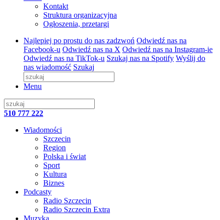
Kontakt
Struktura organizacyjna
Ogłoszenia, przetargi
Najlepiej po prostu do nas zadzwoń
Odwiedź nas na
Facebook-u
Odwiedź nas na X
Odwiedź nas na Instagram-ie
Odwiedź nas na TikTok-u
Szukaj nas na Spotify
Wyślij do
nas wiadomość
Szukaj
Menu
510 777 222
Wiadomości
Szczecin
Region
Polska i świat
Sport
Kultura
Biznes
Podcasty
Radio Szczecin
Radio Szczecin Extra
Muzyka