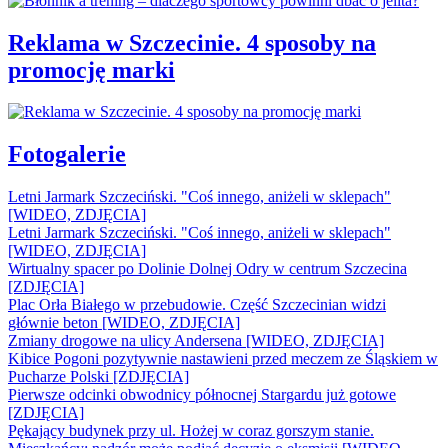
Reklama w Szczecinie. 4 sposoby na
promocję marki
Fotogalerie
Letni Jarmark Szczeciński. "Coś innego, aniżeli w sklepach"
[WIDEO, ZDJĘCIA]
Letni Jarmark Szczeciński. "Coś innego, aniżeli w sklepach"
[WIDEO, ZDJĘCIA]
Wirtualny spacer po Dolinie Dolnej Odry w centrum Szczecina
[ZDJĘCIA]
Plac Orła Białego w przebudowie. Część Szczecinian widzi
głównie beton [WIDEO, ZDJĘCIA]
Zmiany drogowe na ulicy Andersena [WIDEO, ZDJĘCIA]
Kibice Pogoni pozytywnie nastawieni przed meczem ze Śląskiem w
Pucharze Polski [ZDJĘCIA]
Pierwsze odcinki obwodnicy północnej Stargardu już gotowe
[ZDJĘCIA]
Pękający budynek przy ul. Hożej w coraz gorszym stanie.