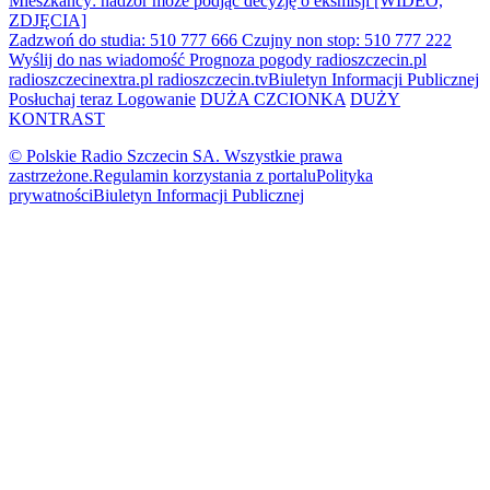
Mieszkańcy: nadzór może podjąć decyzję o eksmisji [WIDEO,
ZDJĘCIA]
Zadzwoń do studia: 510 777 666
Czujny non stop: 510 777 222
Wyślij do nas wiadomość
Prognoza pogody
radioszczecin.pl
radioszczecinextra.pl
radioszczecin.tv
Biuletyn Informacji Publicznej
Posłuchaj teraz
Logowanie
DUŻA CZCIONKA
DUŻY
KONTRAST
© Polskie Radio Szczecin SA. Wszystkie prawa
zastrzeżone.
Regulamin korzystania z portalu
Polityka
prywatności
Biuletyn Informacji Publicznej