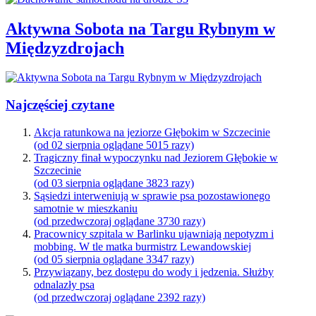
Aktywna Sobota na Targu Rybnym w
Międzyzdrojach
Najczęściej czytane
Akcja ratunkowa na jeziorze Głębokim w Szczecinie
(od 02 sierpnia oglądane 5015 razy)
Tragiczny finał wypoczynku nad Jeziorem Głębokie w
Szczecinie
(od 03 sierpnia oglądane 3823 razy)
Sąsiedzi interweniują w sprawie psa pozostawionego
samotnie w mieszkaniu
(od przedwczoraj oglądane 3730 razy)
Pracownicy szpitala w Barlinku ujawniają nepotyzm i
mobbing. W tle matka burmistrz Lewandowskiej
(od 05 sierpnia oglądane 3347 razy)
Przywiązany, bez dostępu do wody i jedzenia. Służby
odnalazły psa
(od przedwczoraj oglądane 2392 razy)