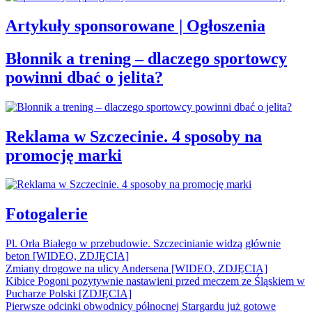
Artykuły sponsorowane | Ogłoszenia
Błonnik a trening – dlaczego sportowcy
powinni dbać o jelita?
Reklama w Szczecinie. 4 sposoby na
promocję marki
Fotogalerie
Pl. Orła Białego w przebudowie. Szczecinianie widzą głównie
beton [WIDEO, ZDJĘCIA]
Zmiany drogowe na ulicy Andersena [WIDEO, ZDJĘCIA]
Kibice Pogoni pozytywnie nastawieni przed meczem ze Śląskiem w
Pucharze Polski [ZDJĘCIA]
Pierwsze odcinki obwodnicy północnej Stargardu już gotowe