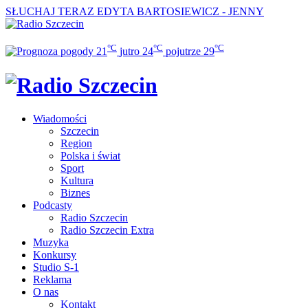
SŁUCHAJ TERAZ
EDYTA BARTOSIEWICZ - JENNY
°C
°C
°C
21
jutro
24
pojutrze
29
Wiadomości
Szczecin
Region
Polska i świat
Sport
Kultura
Biznes
Podcasty
Radio Szczecin
Radio Szczecin Extra
Muzyka
Konkursy
Studio S-1
Reklama
O nas
Kontakt