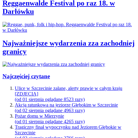
Reggaenwalde Festival po raz 18. w
Darłówku
Najważniejsze wydarzenia zza zachodniej
granicy
Najczęściej czytane
Ulice w Szczecinie zalane, alerty prawie w całym kraju
[ZDJĘCIA]
(od 01 sierpnia oglądane 8523 razy)
Akcja ratunkowa na jeziorze Głębokim w Szczecinie
(od 02 sierpnia oglądane 4963 razy)
Pożar domu w Mierzynie
(od 01 sierpnia oglądane 4265 razy)
Tragiczny finał wypoczynku nad Jeziorem Głębokie w
Szczecinie