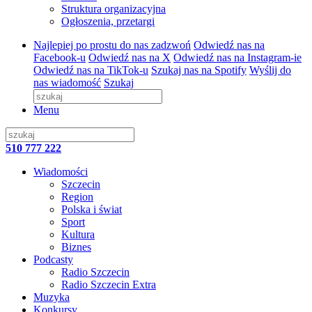
Struktura organizacyjna
Ogłoszenia, przetargi
Najlepiej po prostu do nas zadzwoń
Odwiedź nas na
Facebook-u
Odwiedź nas na X
Odwiedź nas na Instagram-ie
Odwiedź nas na TikTok-u
Szukaj nas na Spotify
Wyślij do
nas wiadomość
Szukaj
Menu
510 777 222
Wiadomości
Szczecin
Region
Polska i świat
Sport
Kultura
Biznes
Podcasty
Radio Szczecin
Radio Szczecin Extra
Muzyka
Konkursy