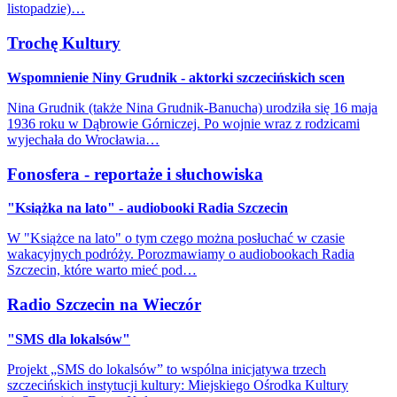
listopadzie)…
Trochę Kultury
Wspomnienie Niny Grudnik - aktorki szczecińskich scen
Nina Grudnik (także Nina Grudnik-Banucha) urodziła się 16 maja
1936 roku w Dąbrowie Górniczej. Po wojnie wraz z rodzicami
wyjechała do Wrocławia…
Fonosfera - reportaże i słuchowiska
"Książka na lato" - audiobooki Radia Szczecin
W "Książce na lato" o tym czego można posłuchać w czasie
wakacyjnych podróży. Porozmawiamy o audiobookach Radia
Szczecin, które warto mieć pod…
Radio Szczecin na Wieczór
"SMS dla lokalsów"
Projekt „SMS do lokalsów” to wspólna inicjatywa trzech
szczecińskich instytucji kultury: Miejskiego Ośrodka Kultury