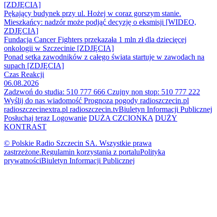
[ZDJĘCIA]
Pękający budynek przy ul. Hożej w coraz gorszym stanie.
Mieszkańcy: nadzór może podjąć decyzję o eksmisji [WIDEO,
ZDJĘCIA]
Fundacja Cancer Fighters przekazała 1 mln zł dla dziecięcej
onkologii w Szczecinie [ZDJĘCIA]
Ponad setka zawodników z całego świata startuje w zawodach na
supach [ZDJĘCIA]
Czas Reakcji
06.08.2026
Zadzwoń do studia: 510 777 666
Czujny non stop: 510 777 222
Wyślij do nas wiadomość
Prognoza pogody
radioszczecin.pl
radioszczecinextra.pl
radioszczecin.tv
Biuletyn Informacji Publicznej
Posłuchaj teraz
Logowanie
DUŻA CZCIONKA
DUŻY
KONTRAST
© Polskie Radio Szczecin SA. Wszystkie prawa
zastrzeżone.
Regulamin korzystania z portalu
Polityka
prywatności
Biuletyn Informacji Publicznej