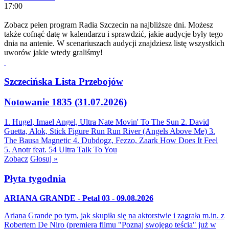
17:00
Zobacz pełen program Radia Szczecin na najbliższe dni. Możesz
także cofnąć datę w kalendarzu i sprawdzić, jakie audycje były tego
dnia na antenie. W scenariuszach audycji znajdziesz listę wszystkich
uworów jakie wtedy graliśmy!
Szczecińska Lista Przebojów
Notowanie 1835 (31.07.2026)
1. Hugel, Imael Angel, Ultra Nate
Movin' To The Sun
2. David
Guetta, Alok, Stick Figure
Run Run River (Angels Above Me)
3.
The Bausa
Magnetic
4. Dubdogz, Fezzo, Zaark
How Does It Feel
5. Anotr feat. 54 Ultra
Talk To You
Zobacz
Głosuj »
Płyta tygodnia
ARIANA GRANDE - Petal 03 - 09.08.2026
Ariana Grande po tym, jak skupiła się na aktorstwie i zagrała m.in. z
Robertem De Niro (premiera filmu "Poznaj swojego teścia" już w