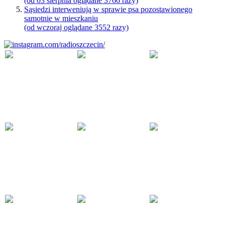
(od 03 sierpnia oglądane 3766 razy)
Sąsiedzi interweniują w sprawie psa pozostawionego
samotnie w mieszkaniu
(od wczoraj oglądane 3552 razy)