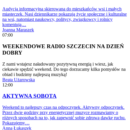
Audycja informacyjna skierowana do mieszkańców wsi i małych
miasteczek. Nasi dziennikarze pokazują życie społeczne i kulturalne
na wsi, natomiast naukowcy, politycy, związkowcy i rolnicy
komentują…
Joanna Maraszek
07:00
WEEKENDOWE RADIO SZCZECIN NA DZIEŃ
DOBRY
Z nami wstajesz naładowany pozytywną energią i wiesz, jak
ciekawie spędzić weekend. Do tego dorzucamy kilka pomysłów na
obiad i budzimy najlepszą muzyką!
Beata Użarowska
12:00
AKTYWNA SOBOTA
Weekend to najlepszy czas na odpoczynek. Aktywny odpoczynek.
Przez dwie godziny przy energetycznej muzyce rozmawiamy o
różnych sposobach na to, jak zapewnić sobie zdrową dawkę ruchu.
Pokazujemy…
Anna Łukaszek