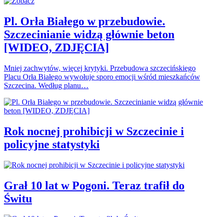
Pl. Orła Białego w przebudowie.
Szczecinianie widzą głównie beton
[WIDEO, ZDJĘCIA]
Mniej zachwytów, więcej krytyki. Przebudowa szczecińskiego
Placu Orła Białego wywołuje sporo emocji wśród mieszkańców
Szczecina. Według planu…
Rok nocnej prohibicji w Szczecinie i
policyjne statystyki
Grał 10 lat w Pogoni. Teraz trafił do
Świtu