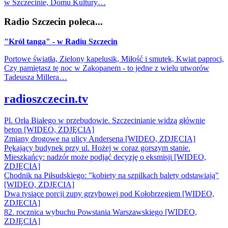
w Szczecinie, Domu Kultury…
Radio Szczecin poleca...
"Król tanga" - w Radiu Szczecin
Portowe światła, Zielony kapelusik, Miłość i smutek, Kwiat paproci,
Czy pamiętasz tę noc w Zakopanem - to jedne z wielu utworów
Tadeusza Millera…
radioszczecin.tv
Pl. Orła Białego w przebudowie. Szczecinianie widzą głównie
beton [WIDEO, ZDJĘCIA]
Zmiany drogowe na ulicy Andersena [WIDEO, ZDJĘCIA]
Pękający budynek przy ul. Hożej w coraz gorszym stanie.
Mieszkańcy: nadzór może podjąć decyzję o eksmisji [WIDEO,
ZDJĘCIA]
Chodnik na Piłsudskiego: "kobiety na szpilkach balety odstawiają"
[WIDEO, ZDJĘCIA]
Dwa tysiące porcji zupy grzybowej pod Kołobrzegiem [WIDEO,
ZDJECIA]
82. rocznica wybuchu Powstania Warszawskiego [WIDEO,
ZDJĘCIA]