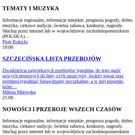
TEMATY I MUZYKA
Informacje regionalne, informacje miejskie, prognoza pogody, dobra
muzyka, ciekawe audycje, świetna zabawa, konkursy, nagrody.
Słuchaj przez internet lub w województwie zachodniopomorskiem
(POLSKA)…
Piotr Rokicki
19:00
SZCZECIŃSKA LISTA PRZEBOJÓW
Dwadzieścia największych przebojów tygodnia, do tego garść
nowych propozycji do listy, czyli nasze typy, świeży towar oraz
premiera tygodnia! Sprawdzamy poczekalnię, a w niej piosenki,
które…
Milena Milewska
21:00
NOWOŚCI I PRZEBOJE WSZECH CZASÓW
Informacje regionalne, informacje miejskie, prognoza pogody, dobra
muzyka, ciekawe audycje, świetna zabawa, konkursy, nagrody.
Słuchaj przez internet lub w województwie zachodniopomorskiem