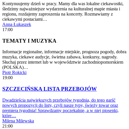
Kontynuujemy dzień w pracy. Mamy dla was lokalne ciekawostki,
śledzimy najważniejsze wydarzenia na kulturalnej mapie miasta i
regionu, rozdajemy zaproszenia na koncerty. Rozmawiamy z
ciekawymi postaciami…
Anna Łukaszek
17:00
TEMATY I MUZYKA
Informacje regionalne, informacje miejskie, prognoza pogody, dobra
muzyka, ciekawe audycje, świetna zabawa, konkursy, nagrody.
Słuchaj przez internet lub w województwie zachodniopomorskiem
(POLSKA)…
Piotr Rokicki
19:00
SZCZECIŃSKA LISTA PRZEBOJÓW
Dwadzieścia największych przebojów tygodnia, do tego garść
nowych propozycji do listy, czyli nasze typy, świeży towar oraz
premiera tygodnia! Sprawdzamy poczekalnię, a w niej piosenki,
które…
Milena Milewska
21:00