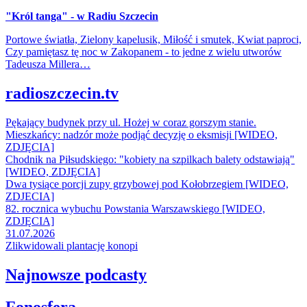
"Król tanga" - w Radiu Szczecin
Portowe światła, Zielony kapelusik, Miłość i smutek, Kwiat paproci,
Czy pamiętasz tę noc w Zakopanem - to jedne z wielu utworów
Tadeusza Millera…
radioszczecin.tv
Pękający budynek przy ul. Hożej w coraz gorszym stanie.
Mieszkańcy: nadzór może podjąć decyzję o eksmisji [WIDEO,
ZDJĘCIA]
Chodnik na Piłsudskiego: "kobiety na szpilkach balety odstawiają"
[WIDEO, ZDJĘCIA]
Dwa tysiące porcji zupy grzybowej pod Kołobrzegiem [WIDEO,
ZDJECIA]
82. rocznica wybuchu Powstania Warszawskiego [WIDEO,
ZDJĘCIA]
31.07.2026
Zlikwidowali plantację konopi
Najnowsze podcasty
Fonosfera