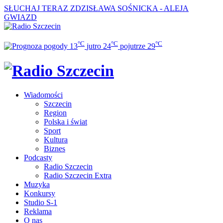
SŁUCHAJ TERAZ
ZDZISŁAWA SOŚNICKA - ALEJA
GWIAZD
°C
°C
°C
13
jutro
24
pojutrze
29
Wiadomości
Szczecin
Region
Polska i świat
Sport
Kultura
Biznes
Podcasty
Radio Szczecin
Radio Szczecin Extra
Muzyka
Konkursy
Studio S-1
Reklama
O nas