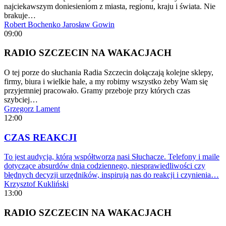
najciekawszym doniesieniom z miasta, regionu, kraju i świata. Nie
brakuje…
Robert Bochenko
Jarosław Gowin
09:00
RADIO SZCZECIN NA WAKACJACH
O tej porze do słuchania Radia Szczecin dołączają kolejne sklepy,
firmy, biura i wielkie hale, a my robimy wszystko żeby Wam się
przyjemniej pracowało. Gramy przeboje przy których czas
szybciej…
Grzegorz Lament
12:00
CZAS REAKCJI
To jest audycja, którą współtworzą nasi Słuchacze. Telefony i maile
dotyczące absurdów dnia codziennego, niesprawiedliwości czy
błędnych decyzji urzędników, inspirują nas do reakcji i czynienia…
Krzysztof Kukliński
13:00
RADIO SZCZECIN NA WAKACJACH