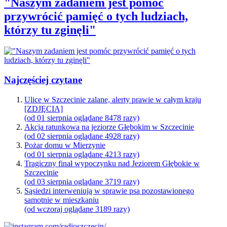
"Naszym zadaniem jest pomóc
przywrócić pamięć o tych ludziach,
którzy tu zginęli"
Najczęściej czytane
Ulice w Szczecinie zalane, alerty prawie w całym kraju
[ZDJĘCIA]
(od 01 sierpnia oglądane 8478 razy)
Akcja ratunkowa na jeziorze Głębokim w Szczecinie
(od 02 sierpnia oglądane 4928 razy)
Pożar domu w Mierzynie
(od 01 sierpnia oglądane 4213 razy)
Tragiczny finał wypoczynku nad Jeziorem Głębokie w
Szczecinie
(od 03 sierpnia oglądane 3719 razy)
Sąsiedzi interweniują w sprawie psa pozostawionego
samotnie w mieszkaniu
(od wczoraj oglądane 3189 razy)