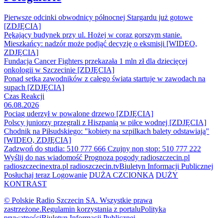
Pierwsze odcinki obwodnicy północnej Stargardu już gotowe
[ZDJĘCIA]
Pękający budynek przy ul. Hożej w coraz gorszym stanie.
Mieszkańcy: nadzór może podjąć decyzję o eksmisji [WIDEO,
ZDJĘCIA]
Fundacja Cancer Fighters przekazała 1 mln zł dla dziecięcej
onkologii w Szczecinie [ZDJĘCIA]
Ponad setka zawodników z całego świata startuje w zawodach na
supach [ZDJĘCIA]
Czas Reakcji
06.08.2026
Pociąg uderzył w powalone drzewo [ZDJĘCIA]
Polscy juniorzy przegrali z Hiszpanią w piłce wodnej [ZDJĘCIA]
Chodnik na Piłsudskiego: "kobiety na szpilkach balety odstawiają"
[WIDEO, ZDJĘCIA]
Zadzwoń do studia: 510 777 666
Czujny non stop: 510 777 222
Wyślij do nas wiadomość
Prognoza pogody
radioszczecin.pl
radioszczecinextra.pl
radioszczecin.tv
Biuletyn Informacji Publicznej
Posłuchaj teraz
Logowanie
DUŻA CZCIONKA
DUŻY
KONTRAST
© Polskie Radio Szczecin SA. Wszystkie prawa
zastrzeżone.
Regulamin korzystania z portalu
Polityka
prywatności
Biuletyn Informacji Publicznej