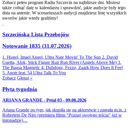
Zobacz pełen program Radia Szczecin na najbliższe dni. Możesz
także cofnąć datę w kalendarzu i sprawdzić, jakie audycje były tego
dnia na antenie. W scenariuszach audycji znajdziesz listę wszystkich
uworów jakie wtedy graliśmy!
Szczecińska Lista Przebojów
Notowanie 1835 (31.07.2026)
1. Hugel, Imael Angel, Ultra Nate
Movin' To The Sun
2. David
Guetta, Alok, Stick Figure
Run Run River (Angels Above Me)
3.
The Bausa
Magnetic
4. Dubdogz, Fezzo, Zaark
How Does It Feel
5. Anotr feat. 54 Ultra
Talk To You
Zobacz
Głosuj »
Płyta tygodnia
ARIANA GRANDE - Petal 03 - 09.08.2026
Ariana Grande po tym, jak skupiła się na aktorstwie i zagrała m.in. z
Robertem De Niro (premiera filmu "Poznaj swojego teścia" już w
listopadzie)…