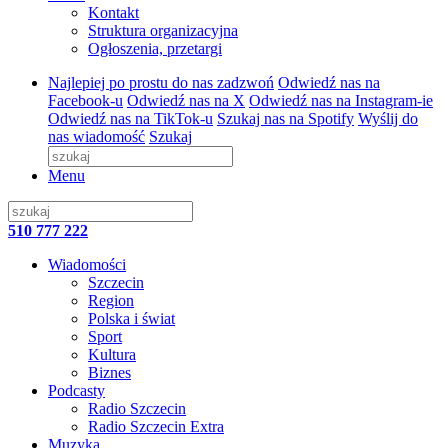
Kontakt
Struktura organizacyjna
Ogłoszenia, przetargi
Najlepiej po prostu do nas zadzwoń
Odwiedź nas na
Facebook-u
Odwiedź nas na X
Odwiedź nas na Instagram-ie
Odwiedź nas na TikTok-u
Szukaj nas na Spotify
Wyślij do
nas wiadomość
Szukaj
Menu
510 777 222
Wiadomości
Szczecin
Region
Polska i świat
Sport
Kultura
Biznes
Podcasty
Radio Szczecin
Radio Szczecin Extra
Muzyka