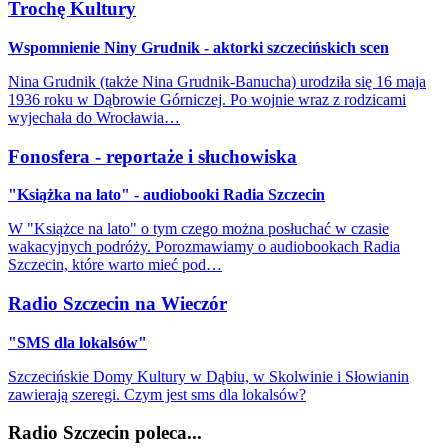
Trochę Kultury
Wspomnienie Niny Grudnik - aktorki szczecińskich scen
Nina Grudnik (także Nina Grudnik-Banucha) urodziła się 16 maja
1936 roku w Dąbrowie Górniczej. Po wojnie wraz z rodzicami
wyjechała do Wrocławia…
Fonosfera - reportaże i słuchowiska
"Książka na lato" - audiobooki Radia Szczecin
W "Książce na lato" o tym czego można posłuchać w czasie
wakacyjnych podróży. Porozmawiamy o audiobookach Radia
Szczecin, które warto mieć pod…
Radio Szczecin na Wieczór
"SMS dla lokalsów"
Szczecińskie Domy Kultury w Dąbiu, w Skolwinie i Słowianin
zawierają szeregi. Czym jest sms dla lokalsów?
Radio Szczecin poleca...