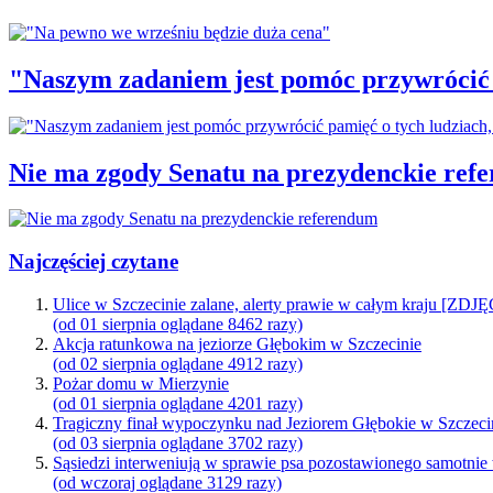
"Naszym zadaniem jest pomóc przywrócić p
Nie ma zgody Senatu na prezydenckie ref
Najczęściej czytane
Ulice w Szczecinie zalane, alerty prawie w całym kraju [ZDJ
(od 01 sierpnia oglądane 8462 razy)
Akcja ratunkowa na jeziorze Głębokim w Szczecinie
(od 02 sierpnia oglądane 4912 razy)
Pożar domu w Mierzynie
(od 01 sierpnia oglądane 4201 razy)
Tragiczny finał wypoczynku nad Jeziorem Głębokie w Szczeci
(od 03 sierpnia oglądane 3702 razy)
Sąsiedzi interweniują w sprawie psa pozostawionego samotnie
(od wczoraj oglądane 3129 razy)