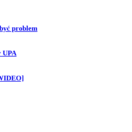
 być problem
y UPA
[WIDEO]