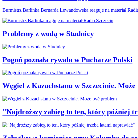
Burmistrz Barlinka Bernarda Lewandowska reaguje na materiał Radi
Problemy z wodą w Studnicy
Pogoń poznała rywala w Pucharze Polski
Węgiel z Kazachstanu w Szczecinie. Może
"Najdroższy zabieg to ten, który później 
Zabytkowe kamienice przy Kolumba do r