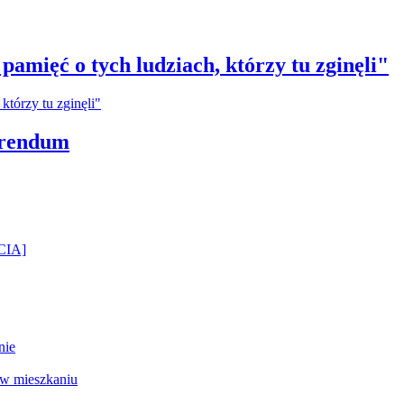
amięć o tych ludziach, którzy tu zginęli"
erendum
ĘCIA]
nie
 w mieszkaniu