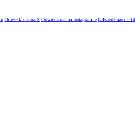
-u
Odwiedź nas na X
Odwiedź nas na Instagram-ie
Odwiedź nas na Ti