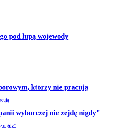
ego pod lupą wojewody
borowym, którzy nie pracują
anii wyborczej nie zejdę nigdy"