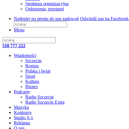
Struktura organizacyjna
Ogłoszenia, przetargi
Najlepiej po prostu do nas zadzwoń
Odwiedź nas na Facebook
Menu
510 777 222
Wiadomości
Szczecin
Region
Polska i świat
Sport
Kultura
Biznes
Podcasty
Radio Szczecin
Radio Szczecin Extra
Muzyka
Konkursy
Studio S-1
Reklama
O nas