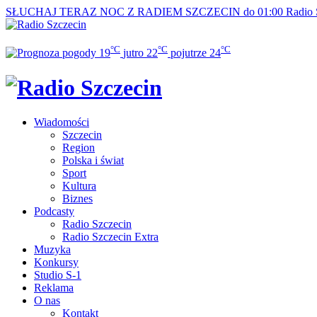
SŁUCHAJ TERAZ
NOC Z RADIEM SZCZECIN do 01:00
Radio 
°C
°C
°C
19
jutro
22
pojutrze
24
Wiadomości
Szczecin
Region
Polska i świat
Sport
Kultura
Biznes
Podcasty
Radio Szczecin
Radio Szczecin Extra
Muzyka
Konkursy
Studio S-1
Reklama
O nas
Kontakt