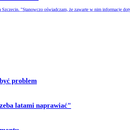
a Szczecin. "Stanowczo oświadczam, że zawarte w nim informacje do
 być problem
trzeba latami naprawiać"
emontu