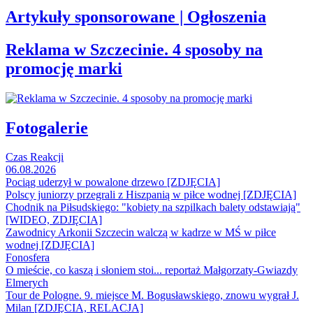
Artykuły sponsorowane | Ogłoszenia
Reklama w Szczecinie. 4 sposoby na
promocję marki
Fotogalerie
Czas Reakcji
06.08.2026
Pociąg uderzył w powalone drzewo [ZDJĘCIA]
Polscy juniorzy przegrali z Hiszpanią w piłce wodnej [ZDJĘCIA]
Chodnik na Piłsudskiego: "kobiety na szpilkach balety odstawiają"
[WIDEO, ZDJĘCIA]
Zawodnicy Arkonii Szczecin walczą w kadrze w MŚ w piłce
wodnej [ZDJĘCIA]
Fonosfera
O mieście, co kaszą i słoniem stoi... reportaż Małgorzaty-Gwiazdy
Elmerych
Tour de Pologne. 9. miejsce M. Bogusławskiego, znowu wygrał J.
Milan [ZDJĘCIA, RELACJA]