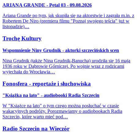
ARIANA GRANDE - Petal 03 - 09.08.2026
Ariana Grande po tym, jak skupiła się na aktorstwie i zagrała m.in. z
Robertem De Niro (premiera filmu "Poznaj swojego teścia" już w
listopadzie)…
Trochę Kultury
Wspomnienie Niny Grudnik - aktorki szczecińskich scen
Nina Grudnik (także Nina Grudnik-Banucha) urodziła się 16 maja
1936 roku w Dąbrowie Górniczej. Po wojnie wraz z rodzicami
wyjechała do Wrocławia…
Fonosfera - reportaże i słuchowiska
"Książka na lato" - audiobooki Radia Szczecin
W "Książce na lato" o tym czego można posłuchać w czasie
wakacyjnych podróży. Porozmawiamy o audiobookach Radia
Szczecin, które warto mieć pod…
Radio Szczecin na Wieczór