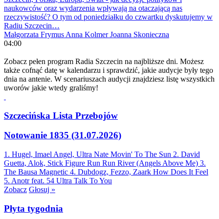
naukowców oraz wydarzenia wpływają na otaczającą nas
rzeczywistość? O tym od poniedziałku do czwartku dyskutujemy w
Radiu Szczecin…
Małgorzata Frymus
Anna Kolmer
Joanna Skonieczna
04:00
Zobacz pełen program Radia Szczecin na najbliższe dni. Możesz
także cofnąć datę w kalendarzu i sprawdzić, jakie audycje były tego
dnia na antenie. W scenariuszach audycji znajdziesz listę wszystkich
uworów jakie wtedy graliśmy!
Szczecińska Lista Przebojów
Notowanie 1835 (31.07.2026)
1. Hugel, Imael Angel, Ultra Nate
Movin' To The Sun
2. David
Guetta, Alok, Stick Figure
Run Run River (Angels Above Me)
3.
The Bausa
Magnetic
4. Dubdogz, Fezzo, Zaark
How Does It Feel
5. Anotr feat. 54 Ultra
Talk To You
Zobacz
Głosuj »
Płyta tygodnia