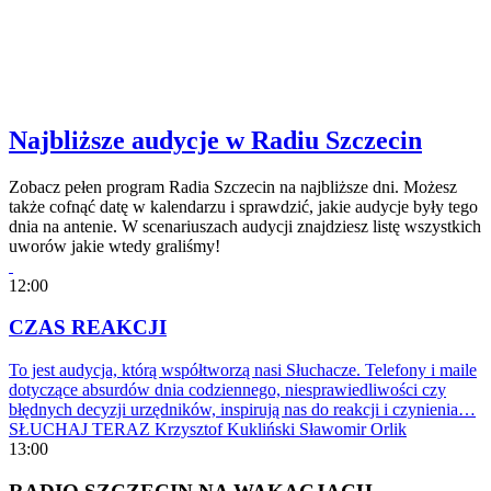
Najbliższe audycje w Radiu Szczecin
Zobacz pełen program Radia Szczecin na najbliższe dni. Możesz
także cofnąć datę w kalendarzu i sprawdzić, jakie audycje były tego
dnia na antenie. W scenariuszach audycji znajdziesz listę wszystkich
uworów jakie wtedy graliśmy!
12:00
CZAS REAKCJI
To jest audycja, którą współtworzą nasi Słuchacze. Telefony i maile
dotyczące absurdów dnia codziennego, niesprawiedliwości czy
błędnych decyzji urzędników, inspirują nas do reakcji i czynienia…
SŁUCHAJ TERAZ
Krzysztof Kukliński
Sławomir Orlik
13:00