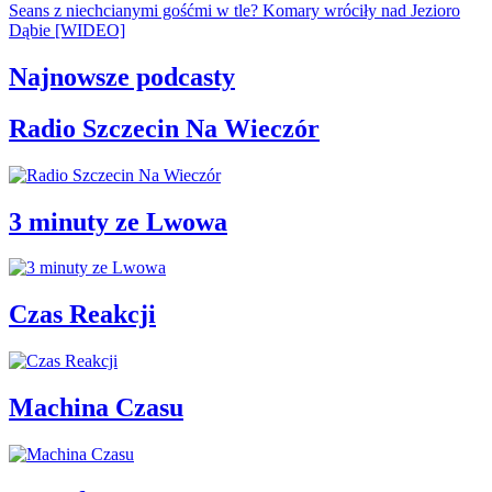
Seans z niechcianymi gośćmi w tle? Komary wróciły nad Jezioro
Dąbie [WIDEO]
Najnowsze podcasty
Radio Szczecin Na Wieczór
3 minuty ze Lwowa
Czas Reakcji
Machina Czasu