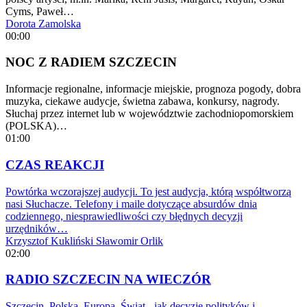
Cyms, Paweł…
Dorota Zamolska
00:00
NOC Z RADIEM SZCZECIN
Informacje regionalne, informacje miejskie, prognoza pogody, dobra
muzyka, ciekawe audycje, świetna zabawa, konkursy, nagrody.
Słuchaj przez internet lub w województwie zachodniopomorskiem
(POLSKA)…
01:00
CZAS REAKCJI
Powtórka wczorajszej audycji. To jest audycja, którą współtworzą
nasi Słuchacze. Telefony i maile dotyczące absurdów dnia
codziennego, niesprawiedliwości czy błędnych decyzji
urzędników…
Krzysztof Kukliński
Sławomir Orlik
02:00
RADIO SZCZECIN NA WIECZÓR
Szczecin, Polska, Europa, Świat - jak decyzje polityków i