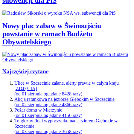
subwencji dla PiS
Nowy plac zabaw w Świnoujściu
powstanie w ramach Budżetu
Obywatelskiego
Najczęściej czytane
Ulice w Szczecinie zalane, alerty prawie w całym kraju
[ZDJĘCIA]
(od 01 sierpnia oglądane 8428 razy)
Akcja ratunkowa na jeziorze Głębokim w Szczecinie
(od 02 sierpnia oglądane 4866 razy)
Pożar domu w Mierzynie
(od 01 sierpnia oglądane 4156 razy)
Tragiczny finał wypoczynku nad Jeziorem Głębokie w
Szczecinie
(od 03 sierpnia oglądane 3658 razy)