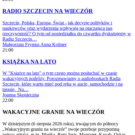
RADIO SZCZECIN NA WIECZÓR
Szczecin, Polska, Europa, Świat - jak decyzje polityków i
naukowców oraz wydarzenia wpływają na otaczającą nas
rzeczywistość? O tym od poniedziałku do czwartku dyskutujemy w
Radiu Szczecin…
Małgorzata Frymus
Anna Kolmer
21:00
KSIĄŻKA NA LATO
W "Książce na lato" o tym czego można posłuchać w czasie
wakacyjnych podróży. Porozmawiamy o audiobookach Radia
Szczecin, które warto mieć pod ręką w aucie, samochodzie i na
tarasie. Na…
Joanna Skonieczna
22:00
WAKACYJNE GRANIE NA WIECZÓR
W dzisiejszym (6 sierpnia 2026 roku), trwającym do północy
„Wakacyjnym graniu na wieczór” swoje przeboje przypomną
polscy artyści, m.in. Marika, Reni Jusis, Margaret, Kayah, Oskar