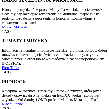
RADIO SZCZECIN NA WAKACJACH
Kontynuujemy dzień w pracy. Mamy dla was lokalne ciekawostki,
śledzimy najważniejsze wydarzenia na kulturalnej mapie miasta i
regionu, rozdajemy zaproszenia na koncerty. Rozmawiamy z
ciekawymi postaciami…
Milena Milewska
17:00
TEMATY I MUZYKA
Informacje regionalne, informacje miejskie, prognoza pogody, dobra
muzyka, ciekawe audycje, świetna zabawa, konkursy, nagrody.
Słuchaj przez internet lub w województwie zachodniopomorskiem
(POLSKA)…
Piotr Tolko
19:00
PROROCK
6 sierpnia, w rocznicę Hiroszimy, Prorock o muzyce, która przez
dekady opowiadała o największym lęku XX wieku - atomowej
zagładzie. Od Sandry i OMD po Iron Maiden, Metallikę i Rush.
Maciej Papke
20:00