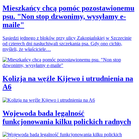
Mieszkańcy chcą pomóc pozostawionemu
psu. "Non stop dzwonimy, wysyłamy e-
maile"
Sąsiedzi jednego z bloków przy ulicy Zakopiańskiej w Szczecinie
od czterech dni nasłuchiwali szczekania psa. Gdy ono cichło,
myśleli, że właściciele…
Kolizja na węźle Kijewo i utrudnienia na
A6
Wojewoda bada legalność
funkcjonowania kilku polickich radnych