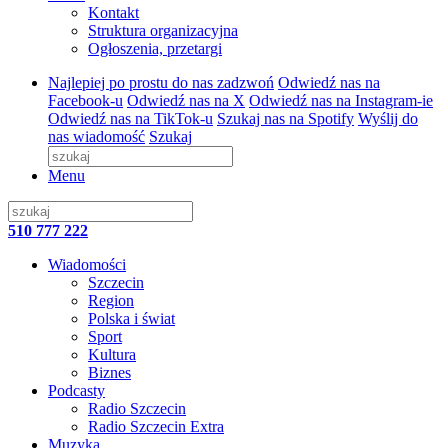
Kontakt
Struktura organizacyjna
Ogłoszenia, przetargi
Najlepiej po prostu do nas zadzwoń
Odwiedź nas na
Facebook-u
Odwiedź nas na X
Odwiedź nas na Instagram-ie
Odwiedź nas na TikTok-u
Szukaj nas na Spotify
Wyślij do
nas wiadomość
Szukaj
Menu
510 777 222
Wiadomości
Szczecin
Region
Polska i świat
Sport
Kultura
Biznes
Podcasty
Radio Szczecin
Radio Szczecin Extra
Muzyka