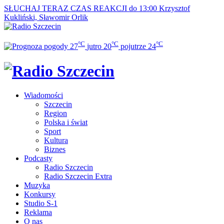
SŁUCHAJ TERAZ
CZAS REAKCJI do 13:00
Krzysztof
Kukliński, Sławomir Orlik
°C
°C
°C
27
jutro
20
pojutrze
24
Wiadomości
Szczecin
Region
Polska i świat
Sport
Kultura
Biznes
Podcasty
Radio Szczecin
Radio Szczecin Extra
Muzyka
Konkursy
Studio S-1
Reklama
O nas