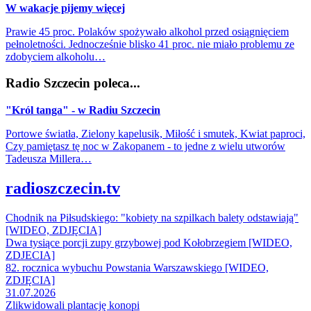
W wakacje pijemy więcej
Prawie 45 proc. Polaków spożywało alkohol przed osiągnięciem
pełnoletności. Jednocześnie blisko 41 proc. nie miało problemu ze
zdobyciem alkoholu…
Radio Szczecin poleca...
"Król tanga" - w Radiu Szczecin
Portowe światła, Zielony kapelusik, Miłość i smutek, Kwiat paproci,
Czy pamiętasz tę noc w Zakopanem - to jedne z wielu utworów
Tadeusza Millera…
radioszczecin.tv
Chodnik na Piłsudskiego: "kobiety na szpilkach balety odstawiają"
[WIDEO, ZDJĘCIA]
Dwa tysiące porcji zupy grzybowej pod Kołobrzegiem [WIDEO,
ZDJECIA]
82. rocznica wybuchu Powstania Warszawskiego [WIDEO,
ZDJĘCIA]
31.07.2026
Zlikwidowali plantację konopi