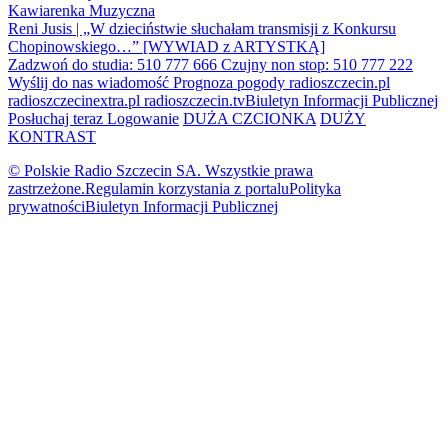
Kawiarenka Muzyczna
Reni Jusis | „W dzieciństwie słuchałam transmisji z Konkursu
Chopinowskiego…” [WYWIAD z ARTYSTKĄ]
Zadzwoń do studia: 510 777 666
Czujny non stop: 510 777 222
Wyślij do nas wiadomość
Prognoza pogody
radioszczecin.pl
radioszczecinextra.pl
radioszczecin.tv
Biuletyn Informacji Publicznej
Posłuchaj teraz
Logowanie
DUŻA CZCIONKA
DUŻY
KONTRAST
© Polskie Radio Szczecin SA. Wszystkie prawa
zastrzeżone.
Regulamin korzystania z portalu
Polityka
prywatności
Biuletyn Informacji Publicznej