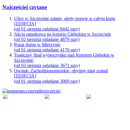
Najczęściej czytane
Ulice w Szczecinie zalane, alerty prawie w całym kraju
[ZDJĘCIA]
(od 01 sierpnia oglądane 8442 razy)
Akcja ratunkowa na jeziorze Głębokim w Szczecinie
(od 02 sierpnia oglądane 4879 razy)
Pożar domu w Mierzynie
(od 01 sierpnia oglądane 4176 razy)
Tragiczny finał wypoczynku nad Jeziorem Głębokie w
Szczecinie
(od 03 sierpnia oglądane 3671 razy)
Owsiak: Zachodniopomorskie, obyśmy tutaj zostali
[ZDJĘCIA]
(od 01 sierpnia oglądane 3069 razy)