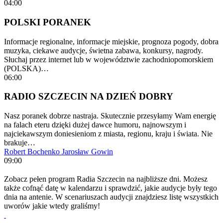
04:00
POLSKI PORANEK
Informacje regionalne, informacje miejskie, prognoza pogody, dobra
muzyka, ciekawe audycje, świetna zabawa, konkursy, nagrody.
Słuchaj przez internet lub w województwie zachodniopomorskiem
(POLSKA)…
06:00
RADIO SZCZECIN NA DZIEŃ DOBRY
Nasz poranek dobrze nastraja. Skutecznie przesyłamy Wam energię
na falach eteru dzięki dużej dawce humoru, najnowszym i
najciekawszym doniesieniom z miasta, regionu, kraju i świata. Nie
brakuje…
Robert Bochenko
Jarosław Gowin
09:00
Zobacz pełen program Radia Szczecin na najbliższe dni. Możesz
także cofnąć datę w kalendarzu i sprawdzić, jakie audycje były tego
dnia na antenie. W scenariuszach audycji znajdziesz listę wszystkich
uworów jakie wtedy graliśmy!