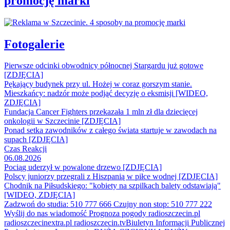
promocję marki
Fotogalerie
Pierwsze odcinki obwodnicy północnej Stargardu już gotowe
[ZDJĘCIA]
Pękający budynek przy ul. Hożej w coraz gorszym stanie.
Mieszkańcy: nadzór może podjąć decyzję o eksmisji [WIDEO,
ZDJĘCIA]
Fundacja Cancer Fighters przekazała 1 mln zł dla dziecięcej
onkologii w Szczecinie [ZDJĘCIA]
Ponad setka zawodników z całego świata startuje w zawodach na
supach [ZDJĘCIA]
Czas Reakcji
06.08.2026
Pociąg uderzył w powalone drzewo [ZDJĘCIA]
Polscy juniorzy przegrali z Hiszpanią w piłce wodnej [ZDJĘCIA]
Chodnik na Piłsudskiego: "kobiety na szpilkach balety odstawiają"
[WIDEO, ZDJĘCIA]
Zadzwoń do studia: 510 777 666
Czujny non stop: 510 777 222
Wyślij do nas wiadomość
Prognoza pogody
radioszczecin.pl
radioszczecinextra.pl
radioszczecin.tv
Biuletyn Informacji Publicznej