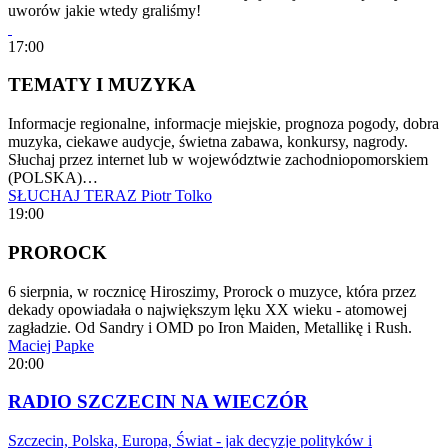
uworów jakie wtedy graliśmy!
17:00
TEMATY I MUZYKA
Informacje regionalne, informacje miejskie, prognoza pogody, dobra
muzyka, ciekawe audycje, świetna zabawa, konkursy, nagrody.
Słuchaj przez internet lub w województwie zachodniopomorskiem
(POLSKA)…
SŁUCHAJ TERAZ
Piotr Tolko
19:00
PROROCK
6 sierpnia, w rocznicę Hiroszimy, Prorock o muzyce, która przez
dekady opowiadała o największym lęku XX wieku - atomowej
zagładzie. Od Sandry i OMD po Iron Maiden, Metallikę i Rush.
Maciej Papke
20:00
RADIO SZCZECIN NA WIECZÓR
Szczecin, Polska, Europa, Świat - jak decyzje polityków i