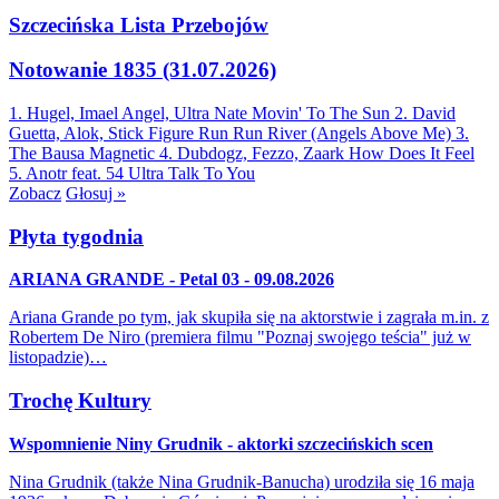
Szczecińska Lista Przebojów
Notowanie 1835 (31.07.2026)
1. Hugel, Imael Angel, Ultra Nate
Movin' To The Sun
2. David
Guetta, Alok, Stick Figure
Run Run River (Angels Above Me)
3.
The Bausa
Magnetic
4. Dubdogz, Fezzo, Zaark
How Does It Feel
5. Anotr feat. 54 Ultra
Talk To You
Zobacz
Głosuj »
Płyta tygodnia
ARIANA GRANDE - Petal 03 - 09.08.2026
Ariana Grande po tym, jak skupiła się na aktorstwie i zagrała m.in. z
Robertem De Niro (premiera filmu "Poznaj swojego teścia" już w
listopadzie)…
Trochę Kultury
Wspomnienie Niny Grudnik - aktorki szczecińskich scen
Nina Grudnik (także Nina Grudnik-Banucha) urodziła się 16 maja