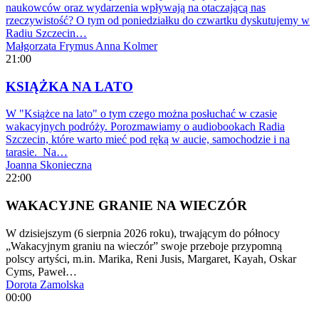
naukowców oraz wydarzenia wpływają na otaczającą nas
rzeczywistość? O tym od poniedziałku do czwartku dyskutujemy w
Radiu Szczecin…
Małgorzata Frymus
Anna Kolmer
21:00
KSIĄŻKA NA LATO
W "Książce na lato" o tym czego można posłuchać w czasie
wakacyjnych podróży. Porozmawiamy o audiobookach Radia
Szczecin, które warto mieć pod ręką w aucie, samochodzie i na
tarasie. Na…
Joanna Skonieczna
22:00
WAKACYJNE GRANIE NA WIECZÓR
W dzisiejszym (6 sierpnia 2026 roku), trwającym do północy
„Wakacyjnym graniu na wieczór” swoje przeboje przypomną
polscy artyści, m.in. Marika, Reni Jusis, Margaret, Kayah, Oskar
Cyms, Paweł…
Dorota Zamolska
00:00