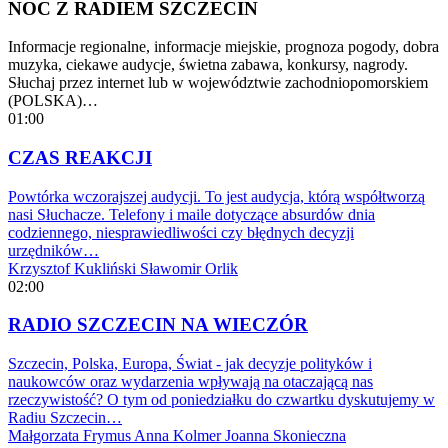
NOC Z RADIEM SZCZECIN
Informacje regionalne, informacje miejskie, prognoza pogody, dobra
muzyka, ciekawe audycje, świetna zabawa, konkursy, nagrody.
Słuchaj przez internet lub w województwie zachodniopomorskiem
(POLSKA)…
01:00
CZAS REAKCJI
Powtórka wczorajszej audycji. To jest audycja, którą współtworzą
nasi Słuchacze. Telefony i maile dotyczące absurdów dnia
codziennego, niesprawiedliwości czy błędnych decyzji
urzędników…
Krzysztof Kukliński
Sławomir Orlik
02:00
RADIO SZCZECIN NA WIECZÓR
Szczecin, Polska, Europa, Świat - jak decyzje polityków i
naukowców oraz wydarzenia wpływają na otaczającą nas
rzeczywistość? O tym od poniedziałku do czwartku dyskutujemy w
Radiu Szczecin…
Małgorzata Frymus
Anna Kolmer
Joanna Skonieczna