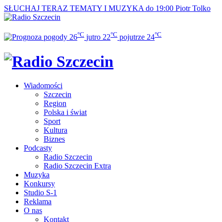
SŁUCHAJ TERAZ
TEMATY I MUZYKA do 19:00
Piotr Tolko
°C
°C
°C
26
jutro
22
pojutrze
24
Wiadomości
Szczecin
Region
Polska i świat
Sport
Kultura
Biznes
Podcasty
Radio Szczecin
Radio Szczecin Extra
Muzyka
Konkursy
Studio S-1
Reklama
O nas
Kontakt