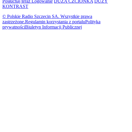
Posłuchaj teraz
Logowanie
DUŻA CZCIONKA
DUŻY
KONTRAST
© Polskie Radio Szczecin SA. Wszystkie prawa
zastrzeżone.
Regulamin korzystania z portalu
Polityka
prywatności
Biuletyn Informacji Publicznej