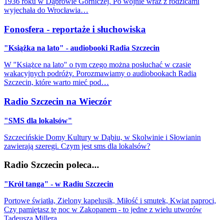
1936 roku w Dąbrowie Górniczej. Po wojnie wraz z rodzicami
wyjechała do Wrocławia…
Fonosfera - reportaże i słuchowiska
"Książka na lato" - audiobooki Radia Szczecin
W "Książce na lato" o tym czego można posłuchać w czasie
wakacyjnych podróży. Porozmawiamy o audiobookach Radia
Szczecin, które warto mieć pod…
Radio Szczecin na Wieczór
"SMS dla lokalsów"
Szczecińskie Domy Kultury w Dąbiu, w Skolwinie i Słowianin
zawierają szeregi. Czym jest sms dla lokalsów?
Radio Szczecin poleca...
"Król tanga" - w Radiu Szczecin
Portowe światła, Zielony kapelusik, Miłość i smutek, Kwiat paproci,
Czy pamiętasz tę noc w Zakopanem - to jedne z wielu utworów
Tadeusza Millera…