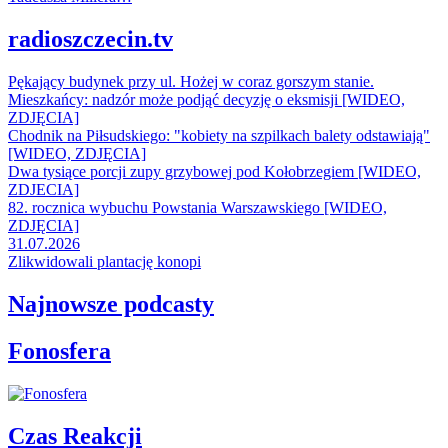
radioszczecin.tv
Pękający budynek przy ul. Hożej w coraz gorszym stanie.
Mieszkańcy: nadzór może podjąć decyzję o eksmisji [WIDEO,
ZDJĘCIA]
Chodnik na Piłsudskiego: "kobiety na szpilkach balety odstawiają"
[WIDEO, ZDJĘCIA]
Dwa tysiące porcji zupy grzybowej pod Kołobrzegiem [WIDEO,
ZDJECIA]
82. rocznica wybuchu Powstania Warszawskiego [WIDEO,
ZDJĘCIA]
31.07.2026
Zlikwidowali plantację konopi
Najnowsze podcasty
Fonosfera
Czas Reakcji