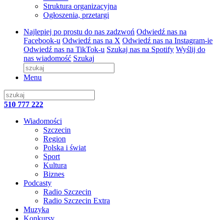
Struktura organizacyjna
Ogłoszenia, przetargi
Najlepiej po prostu do nas zadzwoń
Odwiedź nas na
Facebook-u
Odwiedź nas na X
Odwiedź nas na Instagram-ie
Odwiedź nas na TikTok-u
Szukaj nas na Spotify
Wyślij do
nas wiadomość
Szukaj
Menu
510 777 222
Wiadomości
Szczecin
Region
Polska i świat
Sport
Kultura
Biznes
Podcasty
Radio Szczecin
Radio Szczecin Extra
Muzyka
Konkursy