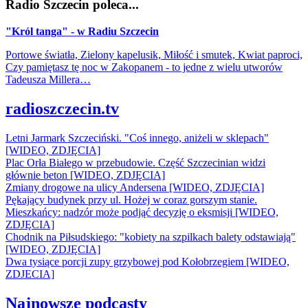
Radio Szczecin poleca...
"Król tanga" - w Radiu Szczecin
Portowe światła, Zielony kapelusik, Miłość i smutek, Kwiat paproci,
Czy pamiętasz tę noc w Zakopanem - to jedne z wielu utworów
Tadeusza Millera…
radioszczecin.tv
Letni Jarmark Szczeciński. "Coś innego, aniżeli w sklepach"
[WIDEO, ZDJĘCIA]
Plac Orła Białego w przebudowie. Część Szczecinian widzi
głównie beton [WIDEO, ZDJĘCIA]
Zmiany drogowe na ulicy Andersena [WIDEO, ZDJĘCIA]
Pękający budynek przy ul. Hożej w coraz gorszym stanie.
Mieszkańcy: nadzór może podjąć decyzję o eksmisji [WIDEO,
ZDJĘCIA]
Chodnik na Piłsudskiego: "kobiety na szpilkach balety odstawiają"
[WIDEO, ZDJĘCIA]
Dwa tysiące porcji zupy grzybowej pod Kołobrzegiem [WIDEO,
ZDJECIA]
Najnowsze podcasty