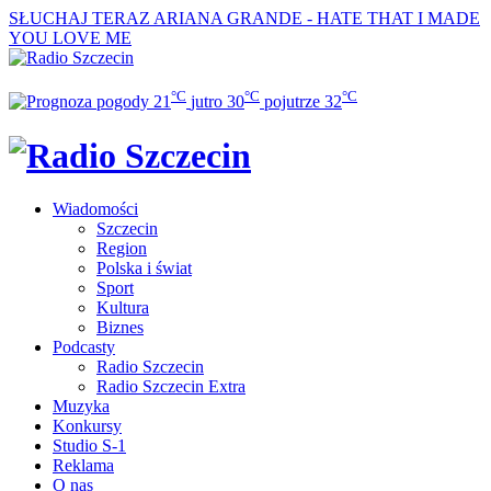
SŁUCHAJ TERAZ
ARIANA GRANDE - HATE THAT I MADE
YOU LOVE ME
°C
°C
°C
21
jutro
30
pojutrze
32
Wiadomości
Szczecin
Region
Polska i świat
Sport
Kultura
Biznes
Podcasty
Radio Szczecin
Radio Szczecin Extra
Muzyka
Konkursy
Studio S-1
Reklama
O nas