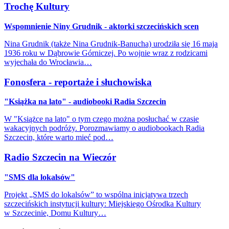
Trochę Kultury
Wspomnienie Niny Grudnik - aktorki szczecińskich scen
Nina Grudnik (także Nina Grudnik-Banucha) urodziła się 16 maja
1936 roku w Dąbrowie Górniczej. Po wojnie wraz z rodzicami
wyjechała do Wrocławia…
Fonosfera - reportaże i słuchowiska
"Książka na lato" - audiobooki Radia Szczecin
W "Książce na lato" o tym czego można posłuchać w czasie
wakacyjnych podróży. Porozmawiamy o audiobookach Radia
Szczecin, które warto mieć pod…
Radio Szczecin na Wieczór
"SMS dla lokalsów"
Projekt „SMS do lokalsów” to wspólna inicjatywa trzech
szczecińskich instytucji kultury: Miejskiego Ośrodka Kultury
w Szczecinie, Domu Kultury…