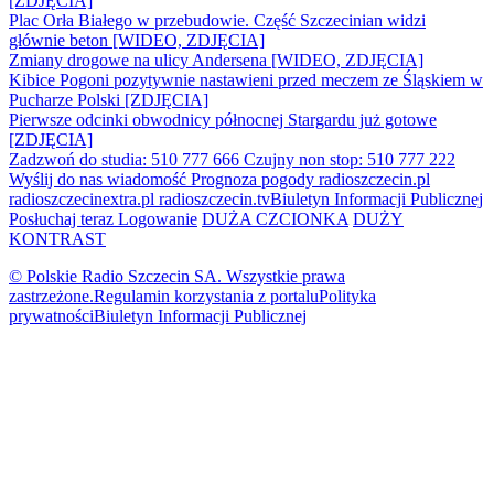
[ZDJĘCIA]
Plac Orła Białego w przebudowie. Część Szczecinian widzi
głównie beton [WIDEO, ZDJĘCIA]
Zmiany drogowe na ulicy Andersena [WIDEO, ZDJĘCIA]
Kibice Pogoni pozytywnie nastawieni przed meczem ze Śląskiem w
Pucharze Polski [ZDJĘCIA]
Pierwsze odcinki obwodnicy północnej Stargardu już gotowe
[ZDJĘCIA]
Zadzwoń do studia: 510 777 666
Czujny non stop: 510 777 222
Wyślij do nas wiadomość
Prognoza pogody
radioszczecin.pl
radioszczecinextra.pl
radioszczecin.tv
Biuletyn Informacji Publicznej
Posłuchaj teraz
Logowanie
DUŻA CZCIONKA
DUŻY
KONTRAST
© Polskie Radio Szczecin SA. Wszystkie prawa
zastrzeżone.
Regulamin korzystania z portalu
Polityka
prywatności
Biuletyn Informacji Publicznej