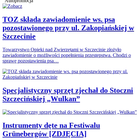
Autopromocja
TOZ składa zawiadomienie ws. psa
pozostawionego przy ul. Zakopiańskiej w
Szczecinie
Towarzystwo Opieki nad Zwierzętami w Szczecinie złożyło
zawiadomienie o możliwości popełnienia przestępstwa. Chodzi o
sprawę pozostawienia psa…
Specjalistyczny sprzęt zjechał do Stoczni
Szczecińskiej „Wulkan”
Instrumenty dęte na Festiwalu
Grünebergów [ZDJĘCIA]