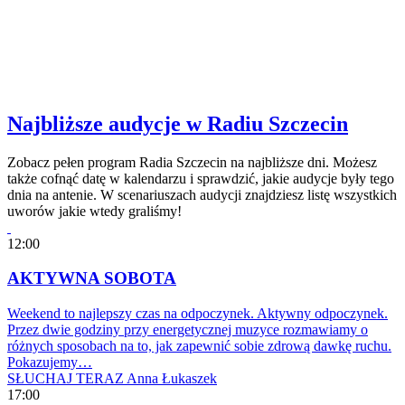
Najbliższe audycje w Radiu Szczecin
Zobacz pełen program Radia Szczecin na najbliższe dni. Możesz
także cofnąć datę w kalendarzu i sprawdzić, jakie audycje były tego
dnia na antenie. W scenariuszach audycji znajdziesz listę wszystkich
uworów jakie wtedy graliśmy!
12:00
AKTYWNA SOBOTA
Weekend to najlepszy czas na odpoczynek. Aktywny odpoczynek.
Przez dwie godziny przy energetycznej muzyce rozmawiamy o
różnych sposobach na to, jak zapewnić sobie zdrową dawkę ruchu.
Pokazujemy…
SŁUCHAJ TERAZ
Anna Łukaszek
17:00