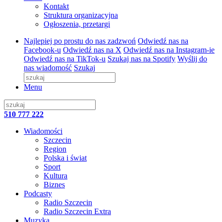
Kontakt
Struktura organizacyjna
Ogłoszenia, przetargi
Najlepiej po prostu do nas zadzwoń
Odwiedź nas na
Facebook-u
Odwiedź nas na X
Odwiedź nas na Instagram-ie
Odwiedź nas na TikTok-u
Szukaj nas na Spotify
Wyślij do
nas wiadomość
Szukaj
Menu
510 777 222
Wiadomości
Szczecin
Region
Polska i świat
Sport
Kultura
Biznes
Podcasty
Radio Szczecin
Radio Szczecin Extra
Muzyka