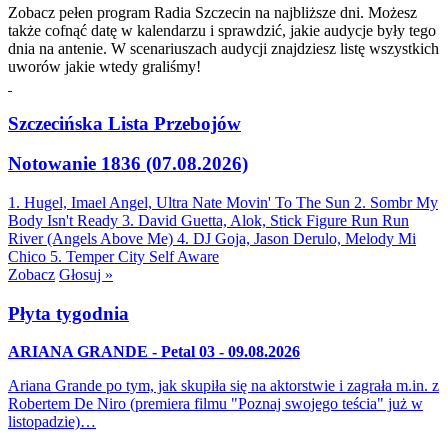
Zobacz pełen program Radia Szczecin na najbliższe dni. Możesz
także cofnąć datę w kalendarzu i sprawdzić, jakie audycje były tego
dnia na antenie. W scenariuszach audycji znajdziesz listę wszystkich
uworów jakie wtedy graliśmy!
Szczecińska Lista Przebojów
Notowanie 1836 (07.08.2026)
1. Hugel, Imael Angel, Ultra Nate
Movin' To The Sun
2. Sombr
My
Body Isn't Ready
3. David Guetta, Alok, Stick Figure
Run Run
River (Angels Above Me)
4. DJ Goja, Jason Derulo, Melody
Mi
Chico
5. Temper City
Self Aware
Zobacz
Głosuj »
Płyta tygodnia
ARIANA GRANDE - Petal 03 - 09.08.2026
Ariana Grande po tym, jak skupiła się na aktorstwie i zagrała m.in. z
Robertem De Niro (premiera filmu "Poznaj swojego teścia" już w
listopadzie)…