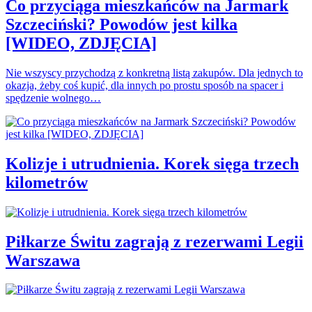
Co przyciąga mieszkańców na Jarmark
Szczeciński? Powodów jest kilka
[WIDEO, ZDJĘCIA]
Nie wszyscy przychodzą z konkretną listą zakupów. Dla jednych to
okazja, żeby coś kupić, dla innych po prostu sposób na spacer i
spędzenie wolnego…
Kolizje i utrudnienia. Korek sięga trzech
kilometrów
Piłkarze Świtu zagrają z rezerwami Legii
Warszawa