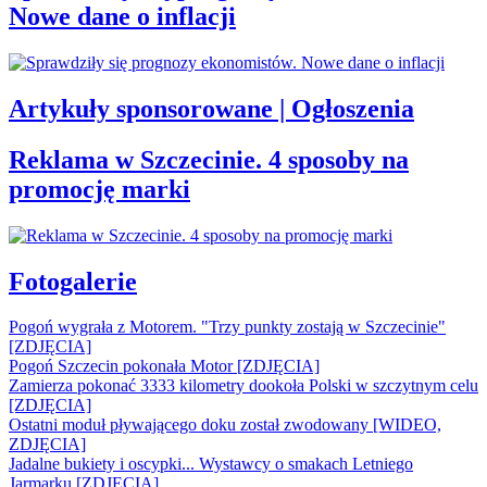
Nowe dane o inflacji
Artykuły sponsorowane | Ogłoszenia
Reklama w Szczecinie. 4 sposoby na
promocję marki
Fotogalerie
Pogoń wygrała z Motorem. "Trzy punkty zostają w Szczecinie"
[ZDJĘCIA]
Pogoń Szczecin pokonała Motor [ZDJĘCIA]
Zamierza pokonać 3333 kilometry dookoła Polski w szczytnym celu
[ZDJĘCIA]
Ostatni moduł pływającego doku został zwodowany [WIDEO,
ZDJĘCIA]
Jadalne bukiety i oscypki... Wystawcy o smakach Letniego
Jarmarku [ZDJĘCIA]