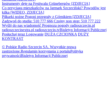
Instrumenty dęte na Festiwalu Grünebergów [ZDJĘCIA]
Co przyciąga mieszkańców na Jarmark Szczeciński? Powodów jest
kilka [WIDEO, ZDJĘCIA]
Piłkarki nożne Pogoni przegrały z Górnikiem [ZDJĘCIA]
Zadzwoń do studia: 510 777 666
Czujny non stop: 510 777 222
Wyślij do nas wiadomość
Prognoza pogody
radioszczecin.pl
radioszczecinextra.pl
radioszczecin.tv
Biuletyn Informacji Publicznej
Posłuchaj teraz
Logowanie
DUŻA CZCIONKA
DUŻY
KONTRAST
© Polskie Radio Szczecin SA. Wszystkie prawa
zastrzeżone.
Regulamin korzystania z portalu
Polityka
prywatności
Biuletyn Informacji Publicznej