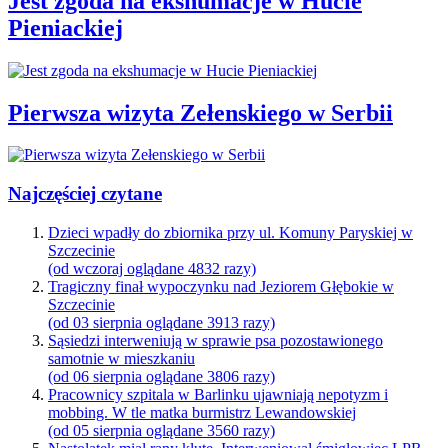
Jest zgoda na ekshumacje w Hucie
Pieniackiej
Pierwsza wizyta Zełenskiego w Serbii
Najczęściej czytane
Dzieci wpadły do zbiornika przy ul. Komuny Paryskiej w
Szczecinie
(od wczoraj oglądane 4832 razy)
Tragiczny finał wypoczynku nad Jeziorem Głębokie w
Szczecinie
(od 03 sierpnia oglądane 3913 razy)
Sąsiedzi interweniują w sprawie psa pozostawionego
samotnie w mieszkaniu
(od 06 sierpnia oglądane 3806 razy)
Pracownicy szpitala w Barlinku ujawniają nepotyzm i
mobbing. W tle matka burmistrz Lewandowskiej
(od 05 sierpnia oglądane 3560 razy)