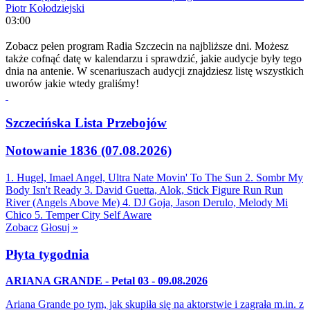
Piotr Kołodziejski
03:00
Zobacz pełen program Radia Szczecin na najbliższe dni. Możesz
także cofnąć datę w kalendarzu i sprawdzić, jakie audycje były tego
dnia na antenie. W scenariuszach audycji znajdziesz listę wszystkich
uworów jakie wtedy graliśmy!
Szczecińska Lista Przebojów
Notowanie 1836 (07.08.2026)
1. Hugel, Imael Angel, Ultra Nate
Movin' To The Sun
2. Sombr
My
Body Isn't Ready
3. David Guetta, Alok, Stick Figure
Run Run
River (Angels Above Me)
4. DJ Goja, Jason Derulo, Melody
Mi
Chico
5. Temper City
Self Aware
Zobacz
Głosuj »
Płyta tygodnia
ARIANA GRANDE - Petal 03 - 09.08.2026
Ariana Grande po tym, jak skupiła się na aktorstwie i zagrała m.in. z