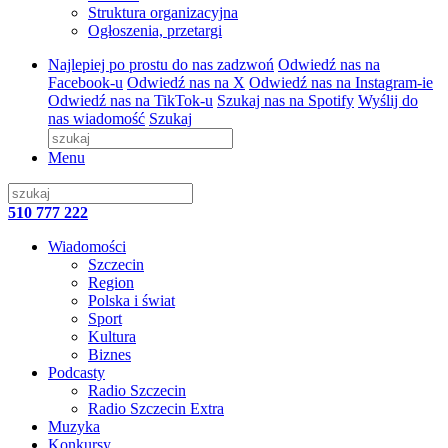
Struktura organizacyjna
Ogłoszenia, przetargi
Najlepiej po prostu do nas zadzwoń
Odwiedź nas na
Facebook-u
Odwiedź nas na X
Odwiedź nas na Instagram-ie
Odwiedź nas na TikTok-u
Szukaj nas na Spotify
Wyślij do
nas wiadomość
Szukaj
Menu
510 777 222
Wiadomości
Szczecin
Region
Polska i świat
Sport
Kultura
Biznes
Podcasty
Radio Szczecin
Radio Szczecin Extra
Muzyka
Konkursy