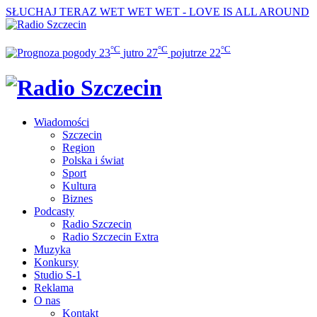
SŁUCHAJ TERAZ
WET WET WET - LOVE IS ALL AROUND
°C
°C
°C
23
jutro
27
pojutrze
22
Wiadomości
Szczecin
Region
Polska i świat
Sport
Kultura
Biznes
Podcasty
Radio Szczecin
Radio Szczecin Extra
Muzyka
Konkursy
Studio S-1
Reklama
O nas
Kontakt