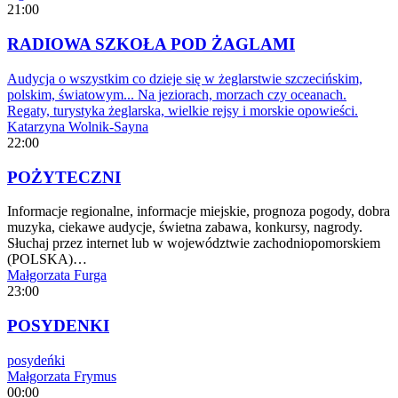
21:00
RADIOWA SZKOŁA POD ŻAGLAMI
Audycja o wszystkim co dzieje się w żeglarstwie szczecińskim,
polskim, światowym... Na jeziorach, morzach czy oceanach.
Regaty, turystyka żeglarska, wielkie rejsy i morskie opowieści.
Katarzyna Wolnik-Sayna
22:00
POŻYTECZNI
Informacje regionalne, informacje miejskie, prognoza pogody, dobra
muzyka, ciekawe audycje, świetna zabawa, konkursy, nagrody.
Słuchaj przez internet lub w województwie zachodniopomorskiem
(POLSKA)…
Małgorzata Furga
23:00
POSYDENKI
posydeńki
Małgorzata Frymus
00:00