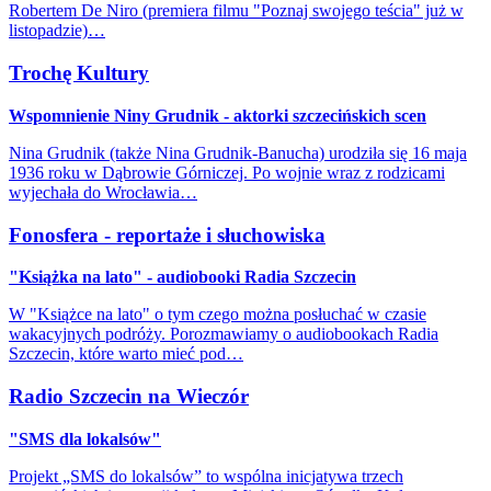
Robertem De Niro (premiera filmu "Poznaj swojego teścia" już w
listopadzie)…
Trochę Kultury
Wspomnienie Niny Grudnik - aktorki szczecińskich scen
Nina Grudnik (także Nina Grudnik-Banucha) urodziła się 16 maja
1936 roku w Dąbrowie Górniczej. Po wojnie wraz z rodzicami
wyjechała do Wrocławia…
Fonosfera - reportaże i słuchowiska
"Książka na lato" - audiobooki Radia Szczecin
W "Książce na lato" o tym czego można posłuchać w czasie
wakacyjnych podróży. Porozmawiamy o audiobookach Radia
Szczecin, które warto mieć pod…
Radio Szczecin na Wieczór
"SMS dla lokalsów"
Projekt „SMS do lokalsów” to wspólna inicjatywa trzech