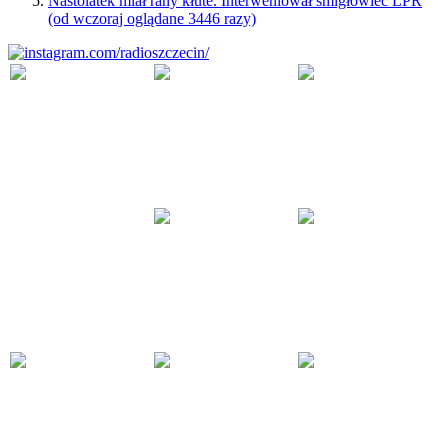
Nastolatek miał rany kłute. Interweniował śmigłowiec LPR
(od wczoraj oglądane 3446 razy)