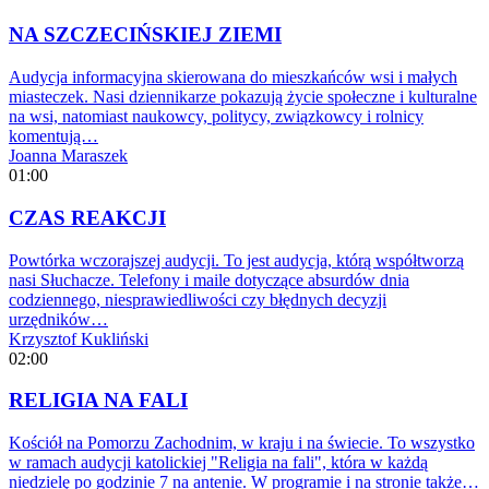
NA SZCZECIŃSKIEJ ZIEMI
Audycja informacyjna skierowana do mieszkańców wsi i małych
miasteczek. Nasi dziennikarze pokazują życie społeczne i kulturalne
na wsi, natomiast naukowcy, politycy, związkowcy i rolnicy
komentują…
Joanna Maraszek
01:00
CZAS REAKCJI
Powtórka wczorajszej audycji. To jest audycja, którą współtworzą
nasi Słuchacze. Telefony i maile dotyczące absurdów dnia
codziennego, niesprawiedliwości czy błędnych decyzji
urzędników…
Krzysztof Kukliński
02:00
RELIGIA NA FALI
Kościół na Pomorzu Zachodnim, w kraju i na świecie. To wszystko
w ramach audycji katolickiej "Religia na fali", która w każdą
niedzielę po godzinie 7 na antenie. W programie i na stronie także…