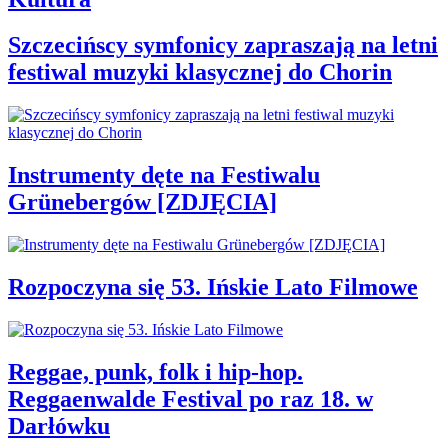
Szczecińscy symfonicy zapraszają na letni
festiwal muzyki klasycznej do Chorin
Instrumenty dęte na Festiwalu
Grünebergów [ZDJĘCIA]
Rozpoczyna się 53. Ińskie Lato Filmowe
Reggae, punk, folk i hip-hop.
Reggaenwalde Festival po raz 18. w
Darłówku