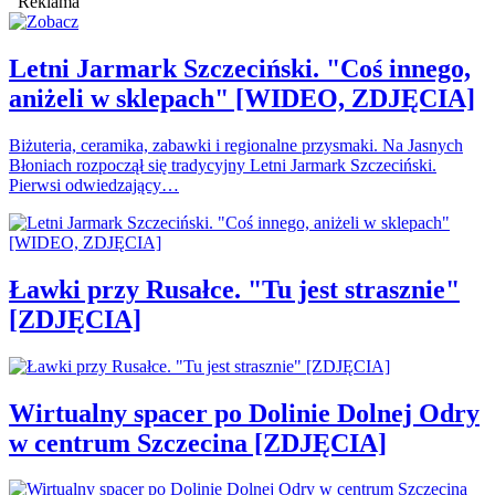
Reklama
Letni Jarmark Szczeciński. "Coś innego,
aniżeli w sklepach" [WIDEO, ZDJĘCIA]
Biżuteria, ceramika, zabawki i regionalne przysmaki. Na Jasnych
Błoniach rozpoczął się tradycyjny Letni Jarmark Szczeciński.
Pierwsi odwiedzający…
Ławki przy Rusałce. "Tu jest strasznie"
[ZDJĘCIA]
Wirtualny spacer po Dolinie Dolnej Odry
w centrum Szczecina [ZDJĘCIA]