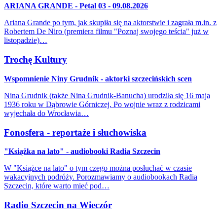
ARIANA GRANDE - Petal 03 - 09.08.2026
Ariana Grande po tym, jak skupiła się na aktorstwie i zagrała m.in. z
Robertem De Niro (premiera filmu "Poznaj swojego teścia" już w
listopadzie)…
Trochę Kultury
Wspomnienie Niny Grudnik - aktorki szczecińskich scen
Nina Grudnik (także Nina Grudnik-Banucha) urodziła się 16 maja
1936 roku w Dąbrowie Górniczej. Po wojnie wraz z rodzicami
wyjechała do Wrocławia…
Fonosfera - reportaże i słuchowiska
"Książka na lato" - audiobooki Radia Szczecin
W "Książce na lato" o tym czego można posłuchać w czasie
wakacyjnych podróży. Porozmawiamy o audiobookach Radia
Szczecin, które warto mieć pod…
Radio Szczecin na Wieczór