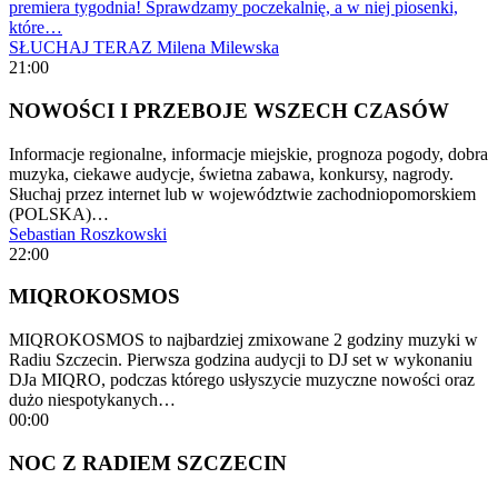
premiera tygodnia! Sprawdzamy poczekalnię, a w niej piosenki,
które…
SŁUCHAJ TERAZ
Milena Milewska
21:00
NOWOŚCI I PRZEBOJE WSZECH CZASÓW
Informacje regionalne, informacje miejskie, prognoza pogody, dobra
muzyka, ciekawe audycje, świetna zabawa, konkursy, nagrody.
Słuchaj przez internet lub w województwie zachodniopomorskiem
(POLSKA)…
Sebastian Roszkowski
22:00
MIQROKOSMOS
MIQROKOSMOS to najbardziej zmixowane 2 godziny muzyki w
Radiu Szczecin. Pierwsza godzina audycji to DJ set w wykonaniu
DJa MIQRO, podczas którego usłyszycie muzyczne nowości oraz
dużo niespotykanych…
00:00
NOC Z RADIEM SZCZECIN