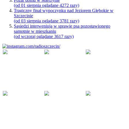
Pożar domu w Mierzynie
(od 01 sierpnia oglądane 4272 razy)
Tragiczny finał wypoczynku nad Jeziorem Głębokie w
Szczecinie
(od 03 sierpnia oglądane 3781 razy)
Sąsiedzi interweniują w sprawie psa pozostawionego
samotnie w mieszkaniu
(od wczoraj oglądane 3617 razy)