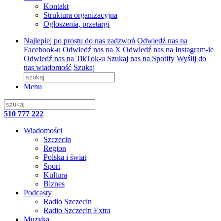
Kontakt
Struktura organizacyjna
Ogłoszenia, przetargi
Najlepiej po prostu do nas zadzwoń
Odwiedź nas na
Facebook-u
Odwiedź nas na X
Odwiedź nas na Instagram-ie
Odwiedź nas na TikTok-u
Szukaj nas na Spotify
Wyślij do
nas wiadomość
Szukaj
Menu
510 777 222
Wiadomości
Szczecin
Region
Polska i świat
Sport
Kultura
Biznes
Podcasty
Radio Szczecin
Radio Szczecin Extra
Muzyka