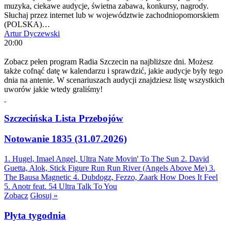
muzyka, ciekawe audycje, świetna zabawa, konkursy, nagrody.
Słuchaj przez internet lub w województwie zachodniopomorskiem
(POLSKA)…
Artur Dyczewski
20:00
Zobacz pełen program Radia Szczecin na najbliższe dni. Możesz
także cofnąć datę w kalendarzu i sprawdzić, jakie audycje były tego
dnia na antenie. W scenariuszach audycji znajdziesz listę wszystkich
uworów jakie wtedy graliśmy!
Szczecińska Lista Przebojów
Notowanie 1835 (31.07.2026)
1. Hugel, Imael Angel, Ultra Nate
Movin' To The Sun
2. David
Guetta, Alok, Stick Figure
Run Run River (Angels Above Me)
3.
The Bausa
Magnetic
4. Dubdogz, Fezzo, Zaark
How Does It Feel
5. Anotr feat. 54 Ultra
Talk To You
Zobacz
Głosuj »
Płyta tygodnia