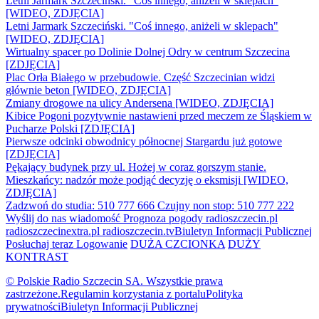
Letni Jarmark Szczeciński. "Coś innego, aniżeli w sklepach"
[WIDEO, ZDJĘCIA]
Letni Jarmark Szczeciński. "Coś innego, aniżeli w sklepach"
[WIDEO, ZDJĘCIA]
Wirtualny spacer po Dolinie Dolnej Odry w centrum Szczecina
[ZDJĘCIA]
Plac Orła Białego w przebudowie. Część Szczecinian widzi
głównie beton [WIDEO, ZDJĘCIA]
Zmiany drogowe na ulicy Andersena [WIDEO, ZDJĘCIA]
Kibice Pogoni pozytywnie nastawieni przed meczem ze Śląskiem w
Pucharze Polski [ZDJĘCIA]
Pierwsze odcinki obwodnicy północnej Stargardu już gotowe
[ZDJĘCIA]
Pękający budynek przy ul. Hożej w coraz gorszym stanie.
Mieszkańcy: nadzór może podjąć decyzję o eksmisji [WIDEO,
ZDJĘCIA]
Zadzwoń do studia: 510 777 666
Czujny non stop: 510 777 222
Wyślij do nas wiadomość
Prognoza pogody
radioszczecin.pl
radioszczecinextra.pl
radioszczecin.tv
Biuletyn Informacji Publicznej
Posłuchaj teraz
Logowanie
DUŻA CZCIONKA
DUŻY
KONTRAST
© Polskie Radio Szczecin SA. Wszystkie prawa
zastrzeżone.
Regulamin korzystania z portalu
Polityka
prywatności
Biuletyn Informacji Publicznej