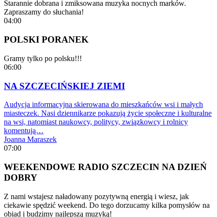
Starannie dobrana i zmiksowana muzyka nocnych marków.
Zapraszamy do słuchania!
04:00
POLSKI PORANEK
Gramy tylko po polsku!!!
06:00
NA SZCZECIŃSKIEJ ZIEMI
Audycja informacyjna skierowana do mieszkańców wsi i małych
miasteczek. Nasi dziennikarze pokazują życie społeczne i kulturalne
na wsi, natomiast naukowcy, politycy, związkowcy i rolnicy
komentują…
Joanna Maraszek
07:00
WEEKENDOWE RADIO SZCZECIN NA DZIEŃ
DOBRY
Z nami wstajesz naładowany pozytywną energią i wiesz, jak
ciekawie spędzić weekend. Do tego dorzucamy kilka pomysłów na
obiad i budzimy najlepszą muzyką!