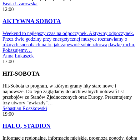
Beata Użarowska
12:00
AKTYWNA SOBOTA
Weekend to najlepszy czas na odpoczynek. Aktywny odpoczynek.
Przez dwie godziny przy energetycznej muzyce rozmawiamy o
różnych sposobach na to, jak zapewnić sobie zdrową dawkę ruchu.
Pokazujemy…
Anna Łukaszek
17:00
HIT-SOBOTA
Hit-Sobota to program, w którym gramy hity stare nowe i
najnowsze. Do tego zaglądamy do archiwalnych notowań list
przebojów ze Stanów Zjednoczonych oraz Europy. Prezentujemy
trzy utwory "gwiazdy"…
Sebastian Roszkowski
19:00
HALO, STADION
Informacje regionalne, informacje miejskie, prognoza pogody, dobra