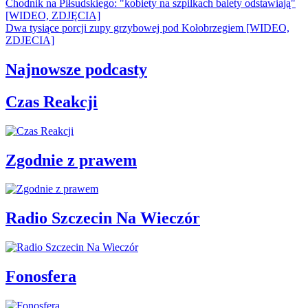
Chodnik na Piłsudskiego: "kobiety na szpilkach balety odstawiają"
[WIDEO, ZDJĘCIA]
Dwa tysiące porcji zupy grzybowej pod Kołobrzegiem [WIDEO,
ZDJECIA]
Najnowsze podcasty
Czas Reakcji
Zgodnie z prawem
Radio Szczecin Na Wieczór
Fonosfera