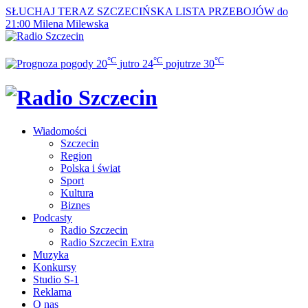
SŁUCHAJ TERAZ
SZCZECIŃSKA LISTA PRZEBOJÓW do
21:00
Milena Milewska
°C
°C
°C
20
jutro
24
pojutrze
30
Wiadomości
Szczecin
Region
Polska i świat
Sport
Kultura
Biznes
Podcasty
Radio Szczecin
Radio Szczecin Extra
Muzyka
Konkursy
Studio S-1
Reklama
O nas