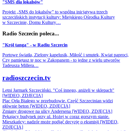
"SMS dla lokalsów"
Projekt „SMS do lokalsów” to wspólna inicjatywa trzech
szczecińskich instytucji kultury: Miejskiego Ośrodka Kultury
w Szczecinie, Domu Kultury…
Radio Szczecin poleca...
"Król tanga" - w Radiu Szczecin
Portowe światła, Zielony kapelusik, Miłość i smutek, Kwiat paproci,
Czy pamiętasz tę noc w Zakopanem - to jedne z wielu utworów
Tadeusza Millera…
radioszczecin.tv
Letni Jarmark Szczeciński. "Coś innego, aniżeli w sklepach"
[WIDEO, ZDJĘCIA]
Plac Orła Białego w przebudowie. Część Szczecinian widzi
głównie beton [WIDEO, ZDJĘCIA]
Zmiany drogowe na ulicy Andersena [WIDEO, ZDJĘCIA]
Pękający budynek przy ul. Hożej w coraz gorszym stanie.
Mieszkańcy: nadzór może podjąć decyzję o eksmisji [WIDEO,
ZDJĘCIA]