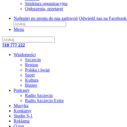
Struktura organizacyjna
Ogłoszenia, przetargi
Najlepiej po prostu do nas zadzwoń
Odwiedź nas na Facebook
Menu
510 777 222
Wiadomości
Szczecin
Region
Polska i świat
Sport
Kultura
Biznes
Podcasty
Radio Szczecin
Radio Szczecin Extra
Muzyka
Konkursy
Studio S-1
Reklama
O nas