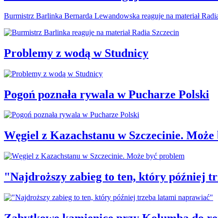
Burmistrz Barlinka Bernarda Lewandowska reaguje na materiał Radi
Problemy z wodą w Studnicy
Pogoń poznała rywala w Pucharze Polski
Węgiel z Kazachstanu w Szczecinie. Może
"Najdroższy zabieg to ten, który później 
Zabytkowe kamienice przy Kolumba do r