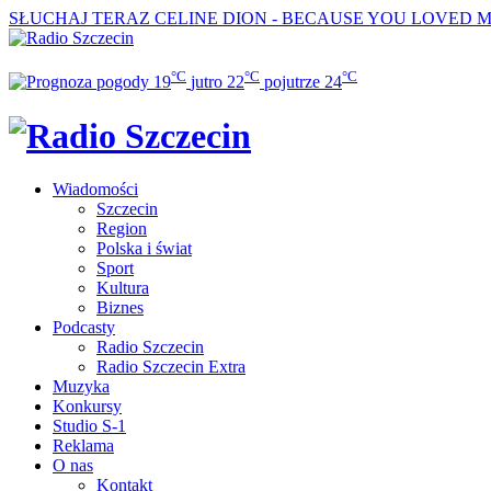
SŁUCHAJ TERAZ
CELINE DION - BECAUSE YOU LOVED 
°C
°C
°C
19
jutro
22
pojutrze
24
Wiadomości
Szczecin
Region
Polska i świat
Sport
Kultura
Biznes
Podcasty
Radio Szczecin
Radio Szczecin Extra
Muzyka
Konkursy
Studio S-1
Reklama
O nas
Kontakt