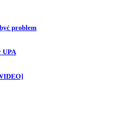
 być problem
y UPA
[WIDEO]