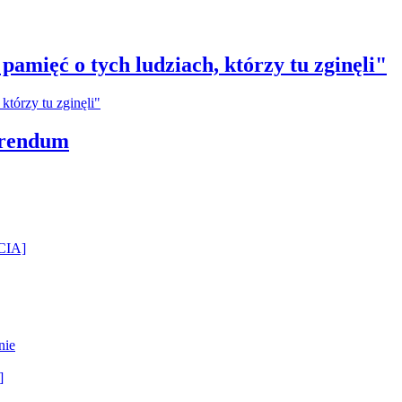
amięć o tych ludziach, którzy tu zginęli"
erendum
ĘCIA]
nie
]