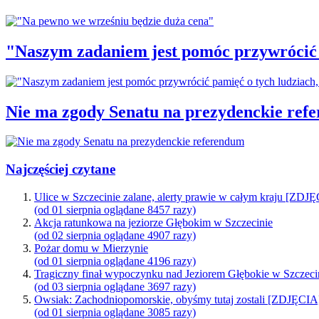
"Naszym zadaniem jest pomóc przywrócić p
Nie ma zgody Senatu na prezydenckie ref
Najczęściej czytane
Ulice w Szczecinie zalane, alerty prawie w całym kraju [ZDJ
(od 01 sierpnia oglądane 8457 razy)
Akcja ratunkowa na jeziorze Głębokim w Szczecinie
(od 02 sierpnia oglądane 4907 razy)
Pożar domu w Mierzynie
(od 01 sierpnia oglądane 4196 razy)
Tragiczny finał wypoczynku nad Jeziorem Głębokie w Szczeci
(od 03 sierpnia oglądane 3697 razy)
Owsiak: Zachodniopomorskie, obyśmy tutaj zostali [ZDJĘCIA
(od 01 sierpnia oglądane 3085 razy)