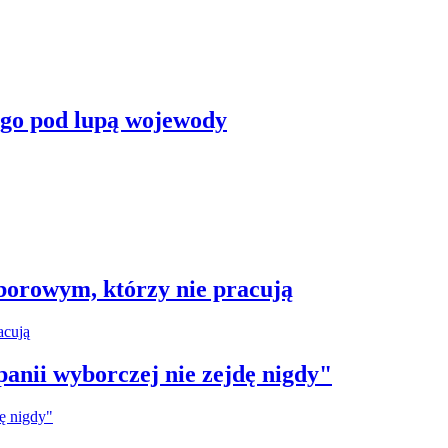
ego pod lupą wojewody
borowym, którzy nie pracują
anii wyborczej nie zejdę nigdy"