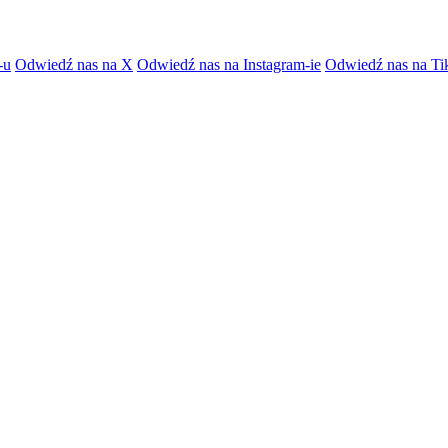
-u
Odwiedź nas na X
Odwiedź nas na Instagram-ie
Odwiedź nas na Ti