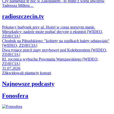
Czy pamiętasz tę noc w Zakopanem - to jedne z wielu utworów
Tadeusza Millera…
radioszczecin.tv
Pękający budynek przy ul. Hożej w coraz gorszym stanie.
Mieszkańcy: nadzór może podjąć decyzję o eksmisji [WIDEO,
ZDJĘCIA]
Chodnik na Piłsudskiego: "kobiety na szpilkach balety odstawiają"
[WIDEO, ZDJĘCIA]
Dwa tysiące porcji zupy grzybowej pod Kołobrzegiem [WIDEO,
ZDJECIA]
82. rocznica wybuchu Powstania Warszawskiego [WIDEO,
ZDJĘCIA]
31.07.2026
Zlikwidowali plantację konopi
Najnowsze podcasty
Fonosfera