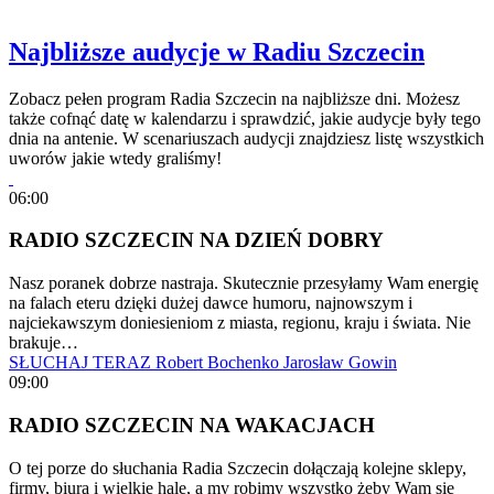
Najbliższe audycje w Radiu Szczecin
Zobacz pełen program Radia Szczecin na najbliższe dni. Możesz
także cofnąć datę w kalendarzu i sprawdzić, jakie audycje były tego
dnia na antenie. W scenariuszach audycji znajdziesz listę wszystkich
uworów jakie wtedy graliśmy!
06:00
RADIO SZCZECIN NA DZIEŃ DOBRY
Nasz poranek dobrze nastraja. Skutecznie przesyłamy Wam energię
na falach eteru dzięki dużej dawce humoru, najnowszym i
najciekawszym doniesieniom z miasta, regionu, kraju i świata. Nie
brakuje…
SŁUCHAJ TERAZ
Robert Bochenko
Jarosław Gowin
09:00
RADIO SZCZECIN NA WAKACJACH
O tej porze do słuchania Radia Szczecin dołączają kolejne sklepy,
firmy, biura i wielkie hale, a my robimy wszystko żeby Wam się