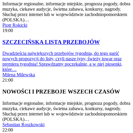
Informacje regionalne, informacje miejskie, prognoza pogody, dobra
muzyka, ciekawe audycje, świetna zabawa, konkursy, nagrody.
Słuchaj przez internet lub w województwie zachodniopomorskiem
(POLSKA)…
Piotr Rokicki
19:00
SZCZECIŃSKA LISTA PRZEBOJÓW
Dwadzieścia największych przebojów tygodnia, do tego garść
nowych propozycji do listy, czyli nasze typy, świeży towar oraz
premiera tygodnia! Sprawdzamy poczekalnię, a w niej piosenki,
które…
Milena Milewska
21:00
NOWOŚCI I PRZEBOJE WSZECH CZASÓW
Informacje regionalne, informacje miejskie, prognoza pogody, dobra
muzyka, ciekawe audycje, świetna zabawa, konkursy, nagrody.
Słuchaj przez internet lub w województwie zachodniopomorskiem
(POLSKA)…
Sebastian Roszkowski
22:00