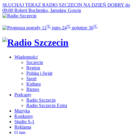
SŁUCHAJ TERAZ
RADIO SZCZECIN NA DZIEŃ DOBRY do
09:00
Robert Bochenko, Jarosław Gowin
°C
°C
°C
12
jutro
24
pojutrze
30
Wiadomości
Szczecin
Region
Polska i świat
Sport
Kultura
Biznes
Podcasty
Radio Szczecin
Radio Szczecin Extra
Muzyka
Konkursy
Studio S-1
Reklama
O nas