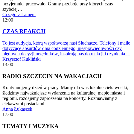
przyjemniej pracowało. Gramy przeboje przy których czas
szybciej…
Grzegorz Lament
12:00
CZAS REAKCJI
To jest audycja, którą współtworzą nasi Słuchacze. Telefony i maile
dotyczące absurdów dnia codziennego, niesprawiedliwości czy
błędnych decyzji urzędników, inspirują nas do reakcji i czynienia…
Krzysztof Kukliński
13:00
RADIO SZCZECIN NA WAKACJACH
Kontynuujemy dzień w pracy. Mamy dla was lokalne ciekawostki,
śledzimy najważniejsze wydarzenia na kulturalnej mapie miasta i
regionu, rozdajemy zaproszenia na koncerty. Rozmawiamy z
ciekawymi postaciami…
Anna Łukaszek
17:00
TEMATY I MUZYKA