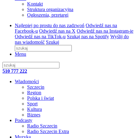
Kontakt
Struktura organizacyjna
Ogłoszenia, przetargi
Najlepiej po prostu do nas zadzwoń
Odwiedź nas na
Facebook-u
Odwiedź nas na X
Odwiedź nas na Instagram-ie
Odwiedź nas na TikTok-u
Szukaj nas na Spotify
Wyślij do
nas wiadomość
Szukaj
Menu
510 777 222
Wiadomości
Szczecin
Region
Polska i świat
Sport
Kultura
Biznes
Podcasty
Radio Szczecin
Radio Szczecin Extra
Muzyka