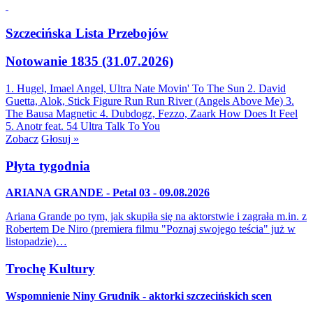
Szczecińska Lista Przebojów
Notowanie 1835 (31.07.2026)
1. Hugel, Imael Angel, Ultra Nate
Movin' To The Sun
2. David
Guetta, Alok, Stick Figure
Run Run River (Angels Above Me)
3.
The Bausa
Magnetic
4. Dubdogz, Fezzo, Zaark
How Does It Feel
5. Anotr feat. 54 Ultra
Talk To You
Zobacz
Głosuj »
Płyta tygodnia
ARIANA GRANDE - Petal 03 - 09.08.2026
Ariana Grande po tym, jak skupiła się na aktorstwie i zagrała m.in. z
Robertem De Niro (premiera filmu "Poznaj swojego teścia" już w
listopadzie)…
Trochę Kultury
Wspomnienie Niny Grudnik - aktorki szczecińskich scen