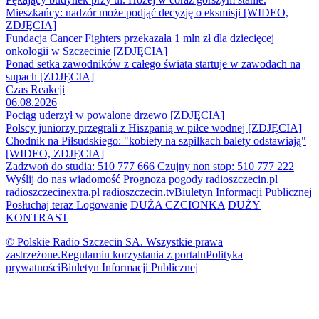
Mieszkańcy: nadzór może podjąć decyzję o eksmisji [WIDEO,
ZDJĘCIA]
Fundacja Cancer Fighters przekazała 1 mln zł dla dziecięcej
onkologii w Szczecinie [ZDJĘCIA]
Ponad setka zawodników z całego świata startuje w zawodach na
supach [ZDJĘCIA]
Czas Reakcji
06.08.2026
Pociąg uderzył w powalone drzewo [ZDJĘCIA]
Polscy juniorzy przegrali z Hiszpanią w piłce wodnej [ZDJĘCIA]
Chodnik na Piłsudskiego: "kobiety na szpilkach balety odstawiają"
[WIDEO, ZDJĘCIA]
Zadzwoń do studia: 510 777 666
Czujny non stop: 510 777 222
Wyślij do nas wiadomość
Prognoza pogody
radioszczecin.pl
radioszczecinextra.pl
radioszczecin.tv
Biuletyn Informacji Publicznej
Posłuchaj teraz
Logowanie
DUŻA CZCIONKA
DUŻY
KONTRAST
© Polskie Radio Szczecin SA. Wszystkie prawa
zastrzeżone.
Regulamin korzystania z portalu
Polityka
prywatności
Biuletyn Informacji Publicznej