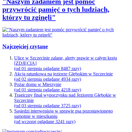
"Naszym zadaniem jest pomóc
przywrócić pamięć o tych ludziach,
którzy tu zginęli"
Najczęściej czytane
Ulice w Szczecinie zalane, alerty prawie w całym kraju
[ZDJĘCIA]
(od 01 sierpnia oglądane 8487 razy)
Akcja ratunkowa na jeziorze Głębokim w Szczecinie
(od 02 sierpnia oglądane 4934 razy)
Pożar domu w Mierzynie
(od 01 sierpnia oglądane 4218 razy)
Tragiczny finał wypoczynku nad Jeziorem Głębokie w
Szczecinie
(od 03 sierpnia oglądane 3725 razy)
Sąsiedzi interweniują w sprawie psa pozostawionego
samotnie w mieszkaniu
(od wczoraj oglądane 3241 razy)