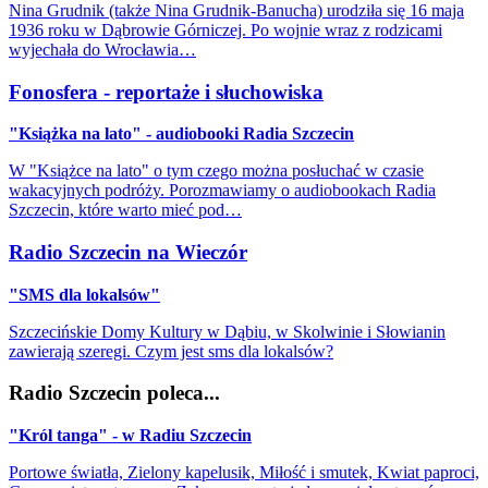
Nina Grudnik (także Nina Grudnik-Banucha) urodziła się 16 maja
1936 roku w Dąbrowie Górniczej. Po wojnie wraz z rodzicami
wyjechała do Wrocławia…
Fonosfera - reportaże i słuchowiska
"Książka na lato" - audiobooki Radia Szczecin
W "Książce na lato" o tym czego można posłuchać w czasie
wakacyjnych podróży. Porozmawiamy o audiobookach Radia
Szczecin, które warto mieć pod…
Radio Szczecin na Wieczór
"SMS dla lokalsów"
Szczecińskie Domy Kultury w Dąbiu, w Skolwinie i Słowianin
zawierają szeregi. Czym jest sms dla lokalsów?
Radio Szczecin poleca...
"Król tanga" - w Radiu Szczecin
Portowe światła, Zielony kapelusik, Miłość i smutek, Kwiat paproci,