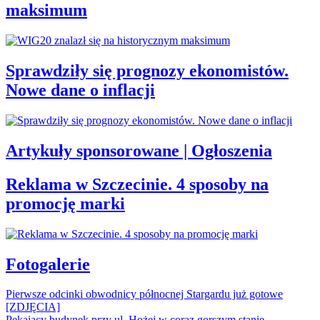
maksimum
Sprawdziły się prognozy ekonomistów.
Nowe dane o inflacji
Artykuły sponsorowane | Ogłoszenia
Reklama w Szczecinie. 4 sposoby na
promocję marki
Fotogalerie
Pierwsze odcinki obwodnicy północnej Stargardu już gotowe
[ZDJĘCIA]
Pękający budynek przy ul. Hożej w coraz gorszym stanie.