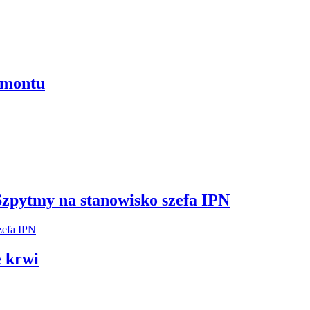
emontu
Szpytmy na stanowisko szefa IPN
 krwi