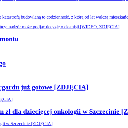
ie katastrofą budowlaną to codzienność, z którą od lat walczą mieszka
emontu
go
argardu już gotowe [ZDJĘCIA]
 zł dla dziecięcej onkologii w Szczecinie 