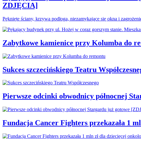
ZDJĘCIA]
Pęknięte ściany, krzywa podłoga, niezamykające się okna i zagrożen
Zabytkowe kamienice przy Kolumba do r
Sukces szczecińskiego Teatru Współczesne
Pierwsze odcinki obwodnicy północnej St
Fundacja Cancer Fighters przekazała 1 mln