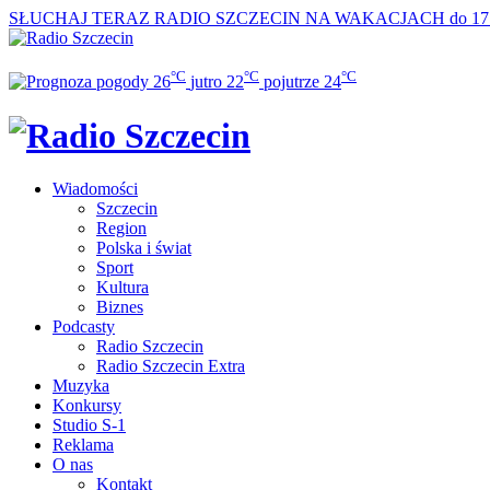
SŁUCHAJ TERAZ
RADIO SZCZECIN NA WAKACJACH do 17
°C
°C
°C
26
jutro
22
pojutrze
24
Wiadomości
Szczecin
Region
Polska i świat
Sport
Kultura
Biznes
Podcasty
Radio Szczecin
Radio Szczecin Extra
Muzyka
Konkursy
Studio S-1
Reklama
O nas
Kontakt