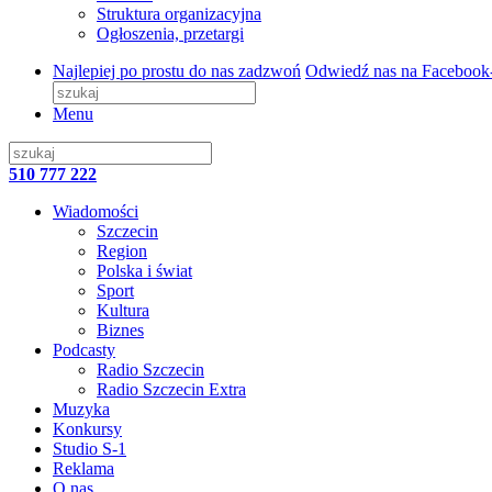
Struktura organizacyjna
Ogłoszenia, przetargi
Najlepiej po prostu do nas zadzwoń
Odwiedź nas na Facebook
Menu
510 777 222
Wiadomości
Szczecin
Region
Polska i świat
Sport
Kultura
Biznes
Podcasty
Radio Szczecin
Radio Szczecin Extra
Muzyka
Konkursy
Studio S-1
Reklama
O nas