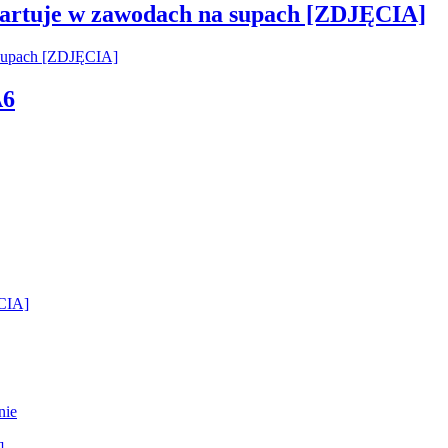
startuje w zawodach na supach [ZDJĘCIA]
A6
ĘCIA]
nie
]