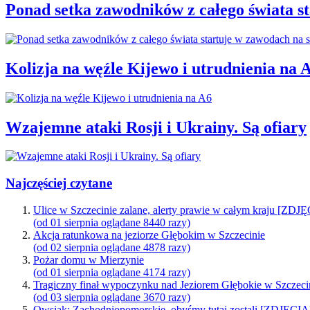
Ponad setka zawodników z całego świata 
Kolizja na węźle Kijewo i utrudnienia na 
Wzajemne ataki Rosji i Ukrainy. Są ofiary
Najczęściej czytane
Ulice w Szczecinie zalane, alerty prawie w całym kraju [ZDJ
(od 01 sierpnia oglądane 8440 razy)
Akcja ratunkowa na jeziorze Głębokim w Szczecinie
(od 02 sierpnia oglądane 4878 razy)
Pożar domu w Mierzynie
(od 01 sierpnia oglądane 4174 razy)
Tragiczny finał wypoczynku nad Jeziorem Głębokie w Szczeci
(od 03 sierpnia oglądane 3670 razy)
Owsiak: Zachodniopomorskie, obyśmy tutaj zostali [ZDJĘCIA