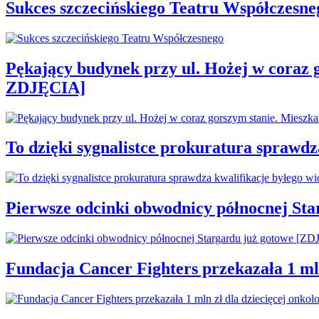
Sukces szczecińskiego Teatru Współczesne
Pękający budynek przy ul. Hożej w coraz 
ZDJĘCIA]
To dzięki sygnalistce prokuratura sprawd
Pierwsze odcinki obwodnicy północnej St
Fundacja Cancer Fighters przekazała 1 mln