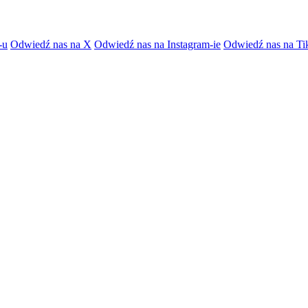
-u
Odwiedź nas na X
Odwiedź nas na Instagram-ie
Odwiedź nas na Ti