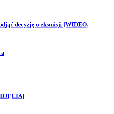
odjąć decyzję o eksmisji [WIDEO,
ra
[ZDJĘCIA]