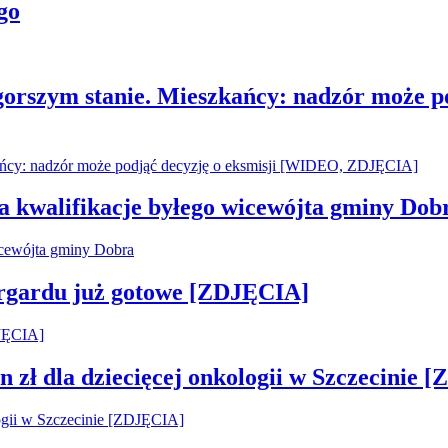
go
gorszym stanie. Mieszkańcy: nadzór może p
za kwalifikacje byłego wicewójta gminy Dob
argardu już gotowe [ZDJĘCIA]
 zł dla dziecięcej onkologii w Szczecinie 