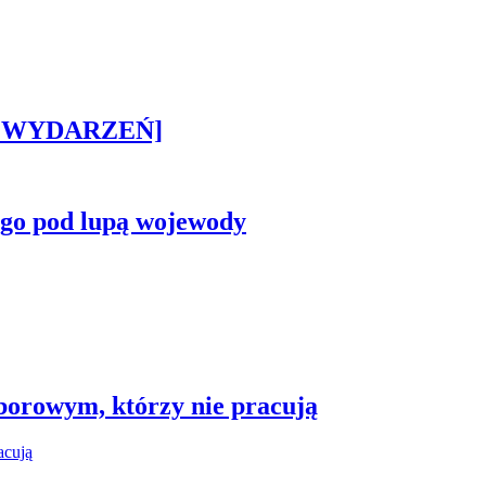
STA WYDARZEŃ]
ego pod lupą wojewody
borowym, którzy nie pracują