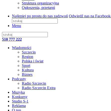
Struktura organizacyjna
Ogłoszenia, przetargi
Najlepiej po prostu do nas zadzwoń
Odwiedź nas na Facebook
Menu
510 777 222
Wiadomości
Szczecin
Region
Polska i świat
Sport
Kultura
Biznes
Podcasty
Radio Szczecin
Radio Szczecin Extra
Muzyka
Konkursy
Studio S-1
Reklama
O nas