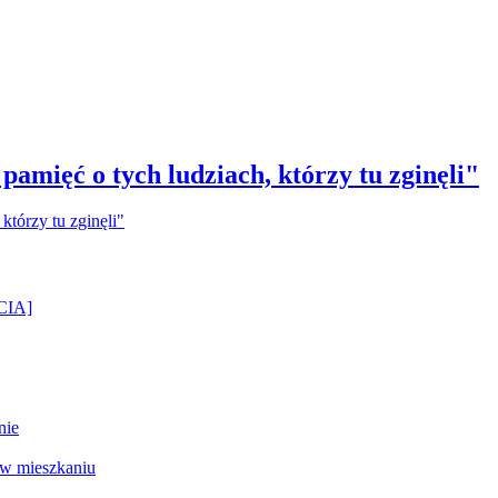
amięć o tych ludziach, którzy tu zginęli"
ĘCIA]
nie
 w mieszkaniu