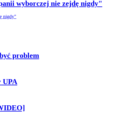
anii wyborczej nie zejdę nigdy"
 być problem
y UPA
[WIDEO]