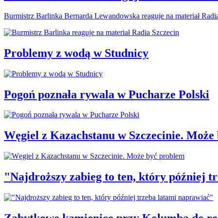
Burmistrz Barlinka Bernarda Lewandowska reaguje na materiał Radi
Problemy z wodą w Studnicy
Pogoń poznała rywala w Pucharze Polski
Węgiel z Kazachstanu w Szczecinie. Może
"Najdroższy zabieg to ten, który później 
Zabytkowe kamienice przy Kolumba do r