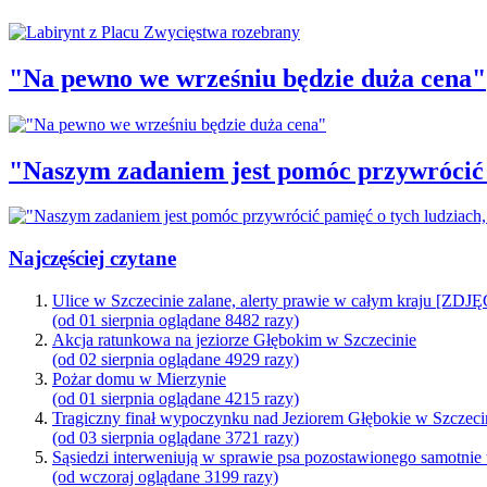
"Na pewno we wrześniu będzie duża cena"
"Naszym zadaniem jest pomóc przywrócić p
Najczęściej czytane
Ulice w Szczecinie zalane, alerty prawie w całym kraju [ZDJ
(od 01 sierpnia oglądane 8482 razy)
Akcja ratunkowa na jeziorze Głębokim w Szczecinie
(od 02 sierpnia oglądane 4929 razy)
Pożar domu w Mierzynie
(od 01 sierpnia oglądane 4215 razy)
Tragiczny finał wypoczynku nad Jeziorem Głębokie w Szczeci
(od 03 sierpnia oglądane 3721 razy)
Sąsiedzi interweniują w sprawie psa pozostawionego samotnie
(od wczoraj oglądane 3199 razy)