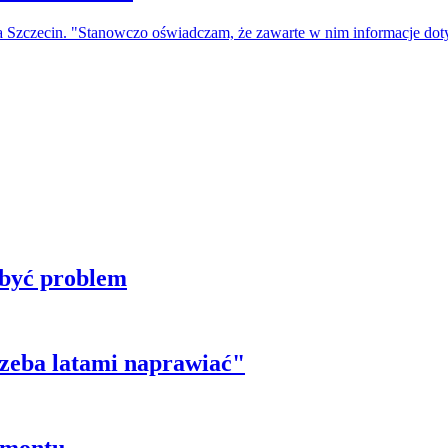
a Szczecin. "Stanowczo oświadczam, że zawarte w nim informacje do
 być problem
trzeba latami naprawiać"
emontu