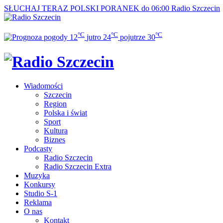
SŁUCHAJ TERAZ
POLSKI PORANEK do 06:00
Radio Szczecin
°C
°C
°C
12
jutro
24
pojutrze
30
Wiadomości
Szczecin
Region
Polska i świat
Sport
Kultura
Biznes
Podcasty
Radio Szczecin
Radio Szczecin Extra
Muzyka
Konkursy
Studio S-1
Reklama
O nas
Kontakt