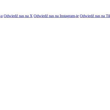
-u
Odwiedź nas na X
Odwiedź nas na Instagram-ie
Odwiedź nas na Ti