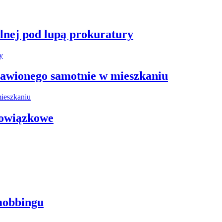
plnej pod lupą prokuratury
stawionego samotnie w mieszkaniu
bowiązkowe
mobbingu