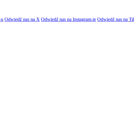
-u
Odwiedź nas na X
Odwiedź nas na Instagram-ie
Odwiedź nas na Ti