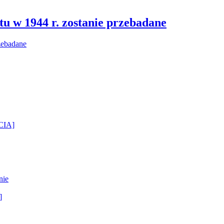
u w 1944 r. zostanie przebadane
ĘCIA]
nie
]