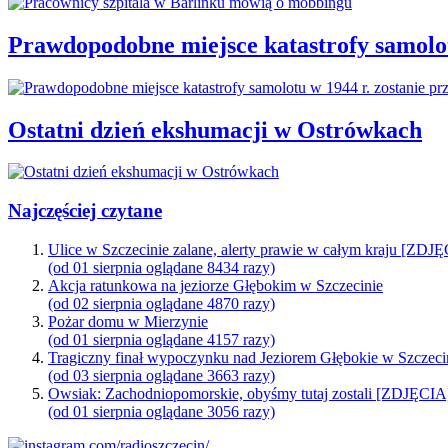
Prawdopodobne miejsce katastrofy samolot
Ostatni dzień ekshumacji w Ostrówkach
Najczęściej czytane
Ulice w Szczecinie zalane, alerty prawie w całym kraju [ZDJ
(od 01 sierpnia oglądane 8434 razy)
Akcja ratunkowa na jeziorze Głębokim w Szczecinie
(od 02 sierpnia oglądane 4870 razy)
Pożar domu w Mierzynie
(od 01 sierpnia oglądane 4157 razy)
Tragiczny finał wypoczynku nad Jeziorem Głębokie w Szczeci
(od 03 sierpnia oglądane 3663 razy)
Owsiak: Zachodniopomorskie, obyśmy tutaj zostali [ZDJĘCIA
(od 01 sierpnia oglądane 3056 razy)