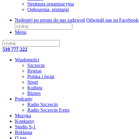
Struktura organizacyjna
Ogłoszenia, przetargi
Najlepiej po prostu do nas zadzwoń
Odwiedź nas na Facebook
Menu
510 777 222
Wiadomości
Szczecin
Region
Polska i świat
Sport
Kultura
Biznes
Podcasty
Radio Szczecin
Radio Szczecin Extra
Muzyka
Konkursy
Studio S-1
Reklama
O nas