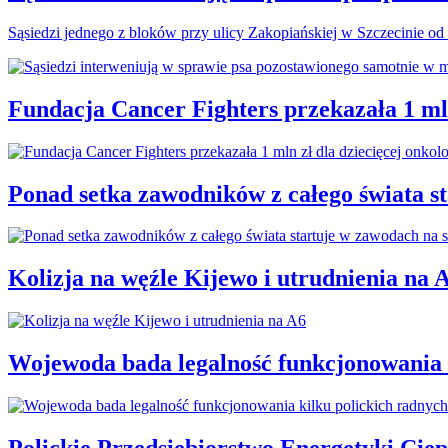
Sąsiedzi jednego z bloków przy ulicy Zakopiańskiej w Szczecinie od 
Fundacja Cancer Fighters przekazała 1 mln
Ponad setka zawodników z całego świata 
Kolizja na węźle Kijewo i utrudnienia na 
Wojewoda bada legalność funkcjonowania 
Polickie Przedsiębiorstwo Energetyki Cie