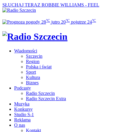
SŁUCHAJ TERAZ
ROBBIE WILLIAMS - FEEL
°C
°C
°C
28
jutro
20
pojutrze
24
Wiadomości
Szczecin
Region
Polska i świat
Sport
Kultura
Biznes
Podcasty
Radio Szczecin
Radio Szczecin Extra
Muzyka
Konkursy
Studio S-1
Reklama
O nas
Kontakt