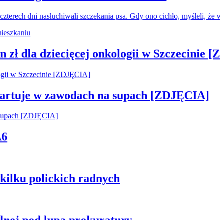
czterech dni nasłuchiwali szczekania psa. Gdy ono cichło, myśleli, że
 zł dla dziecięcej onkologii w Szczecinie 
startuje w zawodach na supach [ZDJĘCIA]
A6
kilku polickich radnych
plnej pod lupą prokuratury