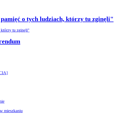
amięć o tych ludziach, którzy tu zginęli"
erendum
ĘCIA]
nie
 w mieszkaniu