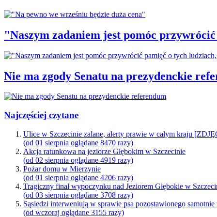
"Naszym zadaniem jest pomóc przywrócić p
Nie ma zgody Senatu na prezydenckie ref
Najczęściej czytane
Ulice w Szczecinie zalane, alerty prawie w całym kraju [ZDJ
(od 01 sierpnia oglądane 8470 razy)
Akcja ratunkowa na jeziorze Głębokim w Szczecinie
(od 02 sierpnia oglądane 4919 razy)
Pożar domu w Mierzynie
(od 01 sierpnia oglądane 4206 razy)
Tragiczny finał wypoczynku nad Jeziorem Głębokie w Szczeci
(od 03 sierpnia oglądane 3708 razy)
Sąsiedzi interweniują w sprawie psa pozostawionego samotnie
(od wczoraj oglądane 3155 razy)