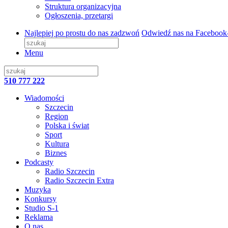
Struktura organizacyjna
Ogłoszenia, przetargi
Najlepiej po prostu do nas zadzwoń
Odwiedź nas na Facebook
Menu
510 777 222
Wiadomości
Szczecin
Region
Polska i świat
Sport
Kultura
Biznes
Podcasty
Radio Szczecin
Radio Szczecin Extra
Muzyka
Konkursy
Studio S-1
Reklama
O nas