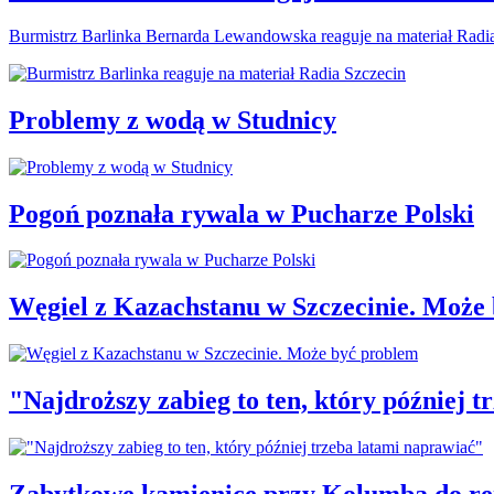
Burmistrz Barlinka Bernarda Lewandowska reaguje na materiał Radi
Problemy z wodą w Studnicy
Pogoń poznała rywala w Pucharze Polski
Węgiel z Kazachstanu w Szczecinie. Może
"Najdroższy zabieg to ten, który później 
Zabytkowe kamienice przy Kolumba do r