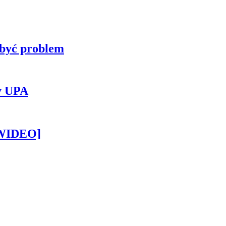
 być problem
y UPA
[WIDEO]