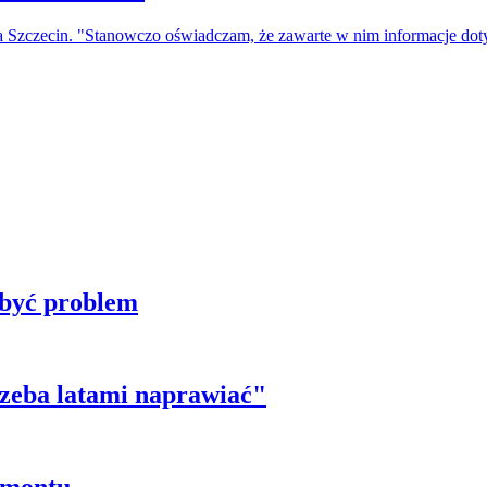
a Szczecin. "Stanowczo oświadczam, że zawarte w nim informacje do
 być problem
trzeba latami naprawiać"
emontu