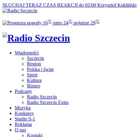
SŁUCHAJ TERAZ
CZAS REAKCJI do 02:00
Krzysztof Kukliński
°C
°C
°C
16
jutro
24
pojutrze
29
Wiadomości
Szczecin
Region
Polska i świat
Sport
Kultura
Biznes
Podcasty
Radio Szczecin
Radio Szczecin Extra
Muzyka
Konkursy
Studio S-1
Reklama
O nas
Kontakt