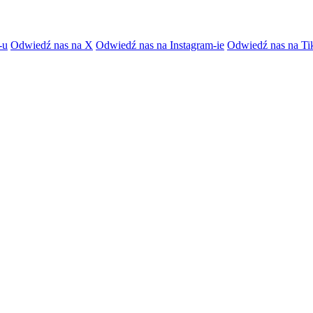
-u
Odwiedź nas na X
Odwiedź nas na Instagram-ie
Odwiedź nas na Ti