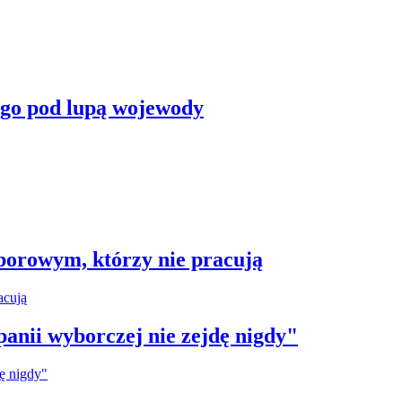
ego pod lupą wojewody
borowym, którzy nie pracują
anii wyborczej nie zejdę nigdy"