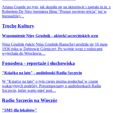
Ariana Grande po tym, jak skupiła się na aktorstwie i zagrała m.in. z
Robertem De Niro (premiera filmu "Poznaj swojego teścia" już w
listopadzie)…
Trochę Kultury
Wspomnienie Niny Grudnik - aktorki szczecińskich scen
Nina Grudnik (także Nina Grudnik-Banucha) urodziła się 16 maja
1936 roku w Dąbrowie Górniczej. Po wojnie wraz z rodzicami
wyjechała do Wrocławia…
Fonosfera - reportaże i słuchowiska
"Książka na lato" - audiobooki Radia Szczecin
W "Książce na lato" o tym czego można posłuchać w czasie
wakacyjnych podróży. Porozmawiamy o audiobookach Radia
Szczecin, które warto mieć pod…
Radio Szczecin na Wieczór
"SMS dla lokalsów"