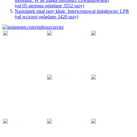
mobbing. W tle matka burmistrz Lewandowskiej
(od 05 sierpnia oglądane 3552 razy)
Nastolatek miał rany kłute. Interweniował śmigłowiec LPR
(od wczoraj oglądane 3420 razy)