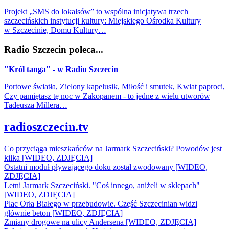
Projekt „SMS do lokalsów” to wspólna inicjatywa trzech
szczecińskich instytucji kultury: Miejskiego Ośrodka Kultury
w Szczecinie, Domu Kultury…
Radio Szczecin poleca...
"Król tanga" - w Radiu Szczecin
Portowe światła, Zielony kapelusik, Miłość i smutek, Kwiat paproci,
Czy pamiętasz tę noc w Zakopanem - to jedne z wielu utworów
Tadeusza Millera…
radioszczecin.tv
Co przyciąga mieszkańców na Jarmark Szczeciński? Powodów jest
kilka [WIDEO, ZDJĘCIA]
Ostatni moduł pływającego doku został zwodowany [WIDEO,
ZDJĘCIA]
Letni Jarmark Szczeciński. "Coś innego, aniżeli w sklepach"
[WIDEO, ZDJĘCIA]
Plac Orła Białego w przebudowie. Część Szczecinian widzi
głównie beton [WIDEO, ZDJĘCIA]
Zmiany drogowe na ulicy Andersena [WIDEO, ZDJĘCIA]