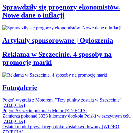
Sprawdziły się prognozy ekonomistów.
Nowe dane o inflacji
Artykuły sponsorowane | Ogłoszenia
Reklama w Szczecinie. 4 sposoby na
promocję marki
Fotogalerie
Pogoń wygrała z Motorem. "Trzy punkty zostają w Szczecinie"
[ZDJĘCIA]
Pogoń Szczecin pokonała Motor [ZDJĘCIA]
Zamierza pokonać 3333 kilometry dookoła Polski w szczytnym celu
[ZDJĘCIA]
Ostatni moduł pływającego doku został zwodowany [WIDEO,
ZDJĘCIA]