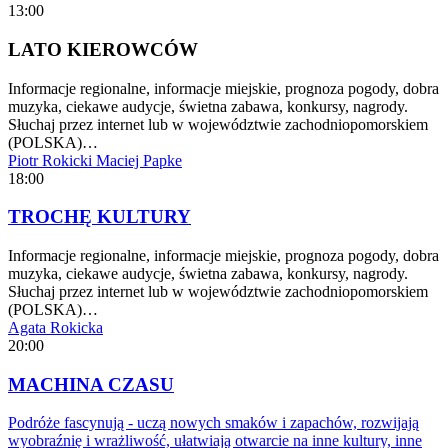
13:00
LATO KIEROWCÓW
Informacje regionalne, informacje miejskie, prognoza pogody, dobra
muzyka, ciekawe audycje, świetna zabawa, konkursy, nagrody.
Słuchaj przez internet lub w województwie zachodniopomorskiem
(POLSKA)…
Piotr Rokicki
Maciej Papke
18:00
TROCHĘ KULTURY
Informacje regionalne, informacje miejskie, prognoza pogody, dobra
muzyka, ciekawe audycje, świetna zabawa, konkursy, nagrody.
Słuchaj przez internet lub w województwie zachodniopomorskiem
(POLSKA)…
Agata Rokicka
20:00
MACHINA CZASU
Podróże fascynują - uczą nowych smaków i zapachów, rozwijają
wyobraźnię i wrażliwość, ułatwiają otwarcie na inne kultury, inne