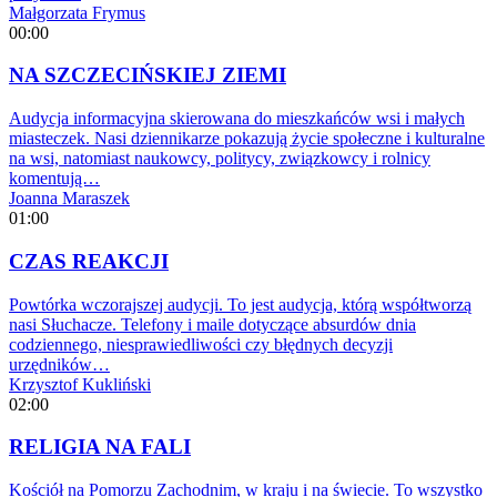
Małgorzata Frymus
00:00
NA SZCZECIŃSKIEJ ZIEMI
Audycja informacyjna skierowana do mieszkańców wsi i małych
miasteczek. Nasi dziennikarze pokazują życie społeczne i kulturalne
na wsi, natomiast naukowcy, politycy, związkowcy i rolnicy
komentują…
Joanna Maraszek
01:00
CZAS REAKCJI
Powtórka wczorajszej audycji. To jest audycja, którą współtworzą
nasi Słuchacze. Telefony i maile dotyczące absurdów dnia
codziennego, niesprawiedliwości czy błędnych decyzji
urzędników…
Krzysztof Kukliński
02:00
RELIGIA NA FALI
Kościół na Pomorzu Zachodnim, w kraju i na świecie. To wszystko