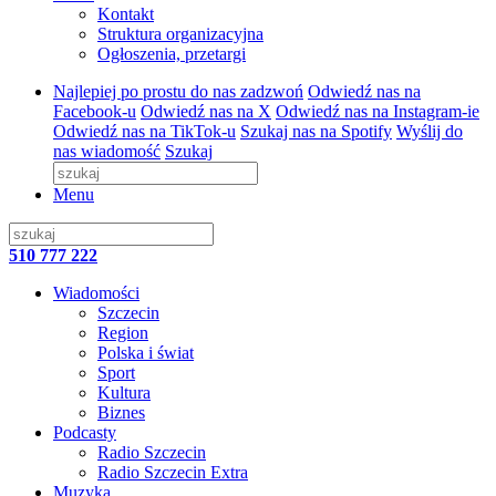
Kontakt
Struktura organizacyjna
Ogłoszenia, przetargi
Najlepiej po prostu do nas zadzwoń
Odwiedź nas na
Facebook-u
Odwiedź nas na X
Odwiedź nas na Instagram-ie
Odwiedź nas na TikTok-u
Szukaj nas na Spotify
Wyślij do
nas wiadomość
Szukaj
Menu
510 777 222
Wiadomości
Szczecin
Region
Polska i świat
Sport
Kultura
Biznes
Podcasty
Radio Szczecin
Radio Szczecin Extra
Muzyka