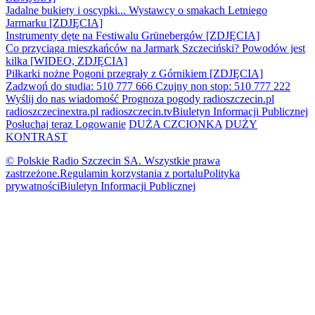
Jadalne bukiety i oscypki... Wystawcy o smakach Letniego
Jarmarku [ZDJĘCIA]
Instrumenty dęte na Festiwalu Grünebergów [ZDJĘCIA]
Co przyciąga mieszkańców na Jarmark Szczeciński? Powodów jest
kilka [WIDEO, ZDJĘCIA]
Piłkarki nożne Pogoni przegrały z Górnikiem [ZDJĘCIA]
Zadzwoń do studia: 510 777 666
Czujny non stop: 510 777 222
Wyślij do nas wiadomość
Prognoza pogody
radioszczecin.pl
radioszczecinextra.pl
radioszczecin.tv
Biuletyn Informacji Publicznej
Posłuchaj teraz
Logowanie
DUŻA CZCIONKA
DUŻY
KONTRAST
© Polskie Radio Szczecin SA. Wszystkie prawa
zastrzeżone.
Regulamin korzystania z portalu
Polityka
prywatności
Biuletyn Informacji Publicznej