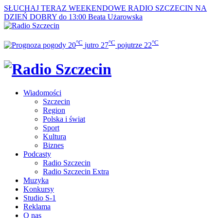
SŁUCHAJ TERAZ
WEEKENDOWE RADIO SZCZECIN NA
DZIEŃ DOBRY do 13:00
Beata Użarowska
°C
°C
°C
20
jutro
27
pojutrze
22
Wiadomości
Szczecin
Region
Polska i świat
Sport
Kultura
Biznes
Podcasty
Radio Szczecin
Radio Szczecin Extra
Muzyka
Konkursy
Studio S-1
Reklama
O nas