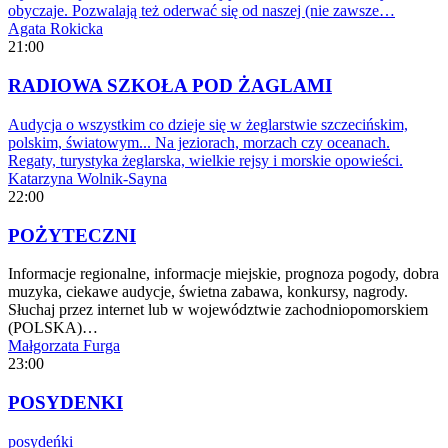
obyczaje. Pozwalają też oderwać się od naszej (nie zawsze…
Agata Rokicka
21:00
RADIOWA SZKOŁA POD ŻAGLAMI
Audycja o wszystkim co dzieje się w żeglarstwie szczecińskim,
polskim, światowym... Na jeziorach, morzach czy oceanach.
Regaty, turystyka żeglarska, wielkie rejsy i morskie opowieści.
Katarzyna Wolnik-Sayna
22:00
POŻYTECZNI
Informacje regionalne, informacje miejskie, prognoza pogody, dobra
muzyka, ciekawe audycje, świetna zabawa, konkursy, nagrody.
Słuchaj przez internet lub w województwie zachodniopomorskiem
(POLSKA)…
Małgorzata Furga
23:00
POSYDENKI
posydeńki