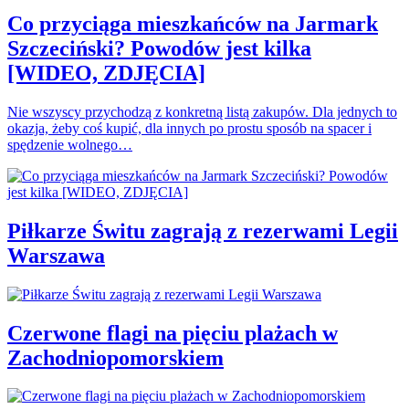
Co przyciąga mieszkańców na Jarmark
Szczeciński? Powodów jest kilka
[WIDEO, ZDJĘCIA]
Nie wszyscy przychodzą z konkretną listą zakupów. Dla jednych to
okazja, żeby coś kupić, dla innych po prostu sposób na spacer i
spędzenie wolnego…
Piłkarze Świtu zagrają z rezerwami Legii
Warszawa
Czerwone flagi na pięciu plażach w
Zachodniopomorskiem