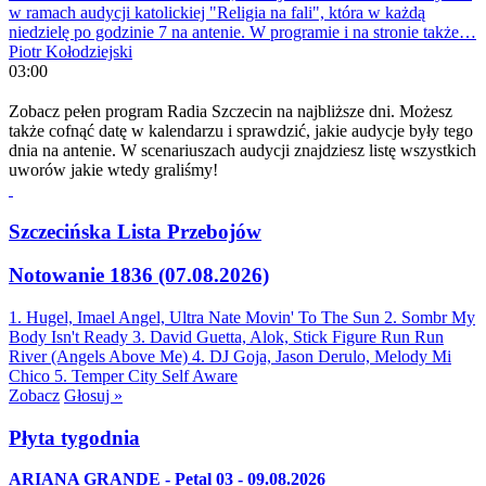
w ramach audycji katolickiej "Religia na fali", która w każdą
niedzielę po godzinie 7 na antenie. W programie i na stronie także…
Piotr Kołodziejski
03:00
Zobacz pełen program Radia Szczecin na najbliższe dni. Możesz
także cofnąć datę w kalendarzu i sprawdzić, jakie audycje były tego
dnia na antenie. W scenariuszach audycji znajdziesz listę wszystkich
uworów jakie wtedy graliśmy!
Szczecińska Lista Przebojów
Notowanie 1836 (07.08.2026)
1. Hugel, Imael Angel, Ultra Nate
Movin' To The Sun
2. Sombr
My
Body Isn't Ready
3. David Guetta, Alok, Stick Figure
Run Run
River (Angels Above Me)
4. DJ Goja, Jason Derulo, Melody
Mi
Chico
5. Temper City
Self Aware
Zobacz
Głosuj »
Płyta tygodnia
ARIANA GRANDE - Petal 03 - 09.08.2026