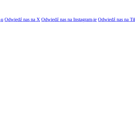
-u
Odwiedź nas na X
Odwiedź nas na Instagram-ie
Odwiedź nas na Ti