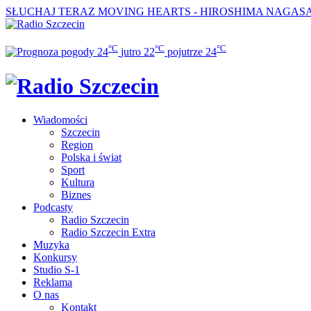
SŁUCHAJ TERAZ
MOVING HEARTS - HIROSHIMA NAGAS
°C
°C
°C
24
jutro
22
pojutrze
24
Wiadomości
Szczecin
Region
Polska i świat
Sport
Kultura
Biznes
Podcasty
Radio Szczecin
Radio Szczecin Extra
Muzyka
Konkursy
Studio S-1
Reklama
O nas
Kontakt