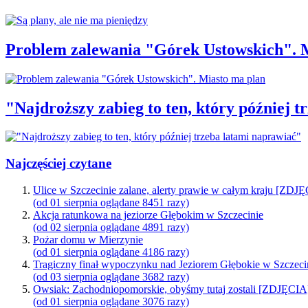
Problem zalewania "Górek Ustowskich". 
"Najdroższy zabieg to ten, który później 
Najczęściej czytane
Ulice w Szczecinie zalane, alerty prawie w całym kraju [ZDJ
(od 01 sierpnia oglądane 8451 razy)
Akcja ratunkowa na jeziorze Głębokim w Szczecinie
(od 02 sierpnia oglądane 4891 razy)
Pożar domu w Mierzynie
(od 01 sierpnia oglądane 4186 razy)
Tragiczny finał wypoczynku nad Jeziorem Głębokie w Szczeci
(od 03 sierpnia oglądane 3682 razy)
Owsiak: Zachodniopomorskie, obyśmy tutaj zostali [ZDJĘCIA
(od 01 sierpnia oglądane 3076 razy)