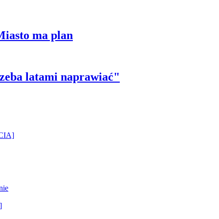
Miasto ma plan
trzeba latami naprawiać"
ĘCIA]
nie
]