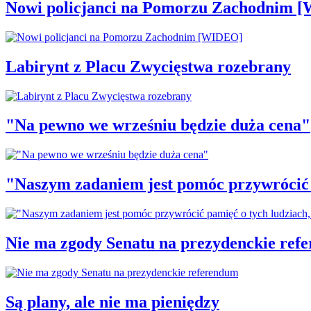
Nowi policjanci na Pomorzu Zachodnim 
Labirynt z Placu Zwycięstwa rozebrany
"Na pewno we wrześniu będzie duża cena"
"Naszym zadaniem jest pomóc przywrócić p
Nie ma zgody Senatu na prezydenckie ref
Są plany, ale nie ma pieniędzy