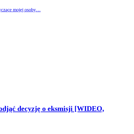
tyczące mojej osoby…
odjąć decyzję o eksmisji [WIDEO,