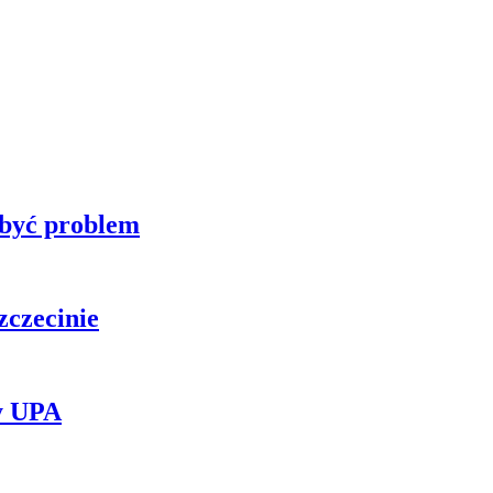
 być problem
zczecinie
y UPA