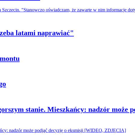
a Szczecin. "Stanowczo oświadczam, że zawarte w nim informacje do
trzeba latami naprawiać"
emontu
go
gorszym stanie. Mieszkańcy: nadzór może p