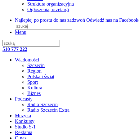
Struktura organizacyjna
Ogłoszenia, przetargi
Najlepiej po prostu do nas zadzwoń
Odwiedź nas na Facebook
Menu
510 777 222
Wiadomości
Szczecin
Region
Polska i świat
Sport
Kultura
Biznes
Podcasty
Radio Szczecin
Radio Szczecin Extra
Muzyka
Konkursy
Studio S-1
Reklama
O nas