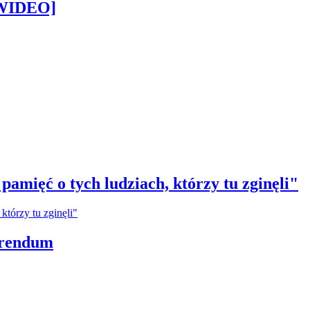
[WIDEO]
amięć o tych ludziach, którzy tu zginęli"
erendum