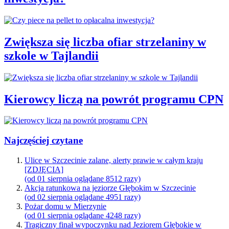
Zwiększa się liczba ofiar strzelaniny w
szkole w Tajlandii
Kierowcy liczą na powrót programu CPN
Najczęściej czytane
Ulice w Szczecinie zalane, alerty prawie w całym kraju
[ZDJĘCIA]
(od 01 sierpnia oglądane 8512 razy)
Akcja ratunkowa na jeziorze Głębokim w Szczecinie
(od 02 sierpnia oglądane 4951 razy)
Pożar domu w Mierzynie
(od 01 sierpnia oglądane 4248 razy)
Tragiczny finał wypoczynku nad Jeziorem Głębokie w