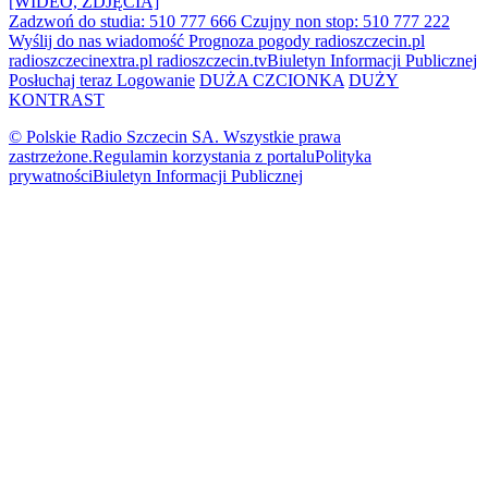
[WIDEO, ZDJĘCIA]
Zadzwoń do studia: 510 777 666
Czujny non stop: 510 777 222
Wyślij do nas wiadomość
Prognoza pogody
radioszczecin.pl
radioszczecinextra.pl
radioszczecin.tv
Biuletyn Informacji Publicznej
Posłuchaj teraz
Logowanie
DUŻA CZCIONKA
DUŻY
KONTRAST
© Polskie Radio Szczecin SA. Wszystkie prawa
zastrzeżone.
Regulamin korzystania z portalu
Polityka
prywatności
Biuletyn Informacji Publicznej