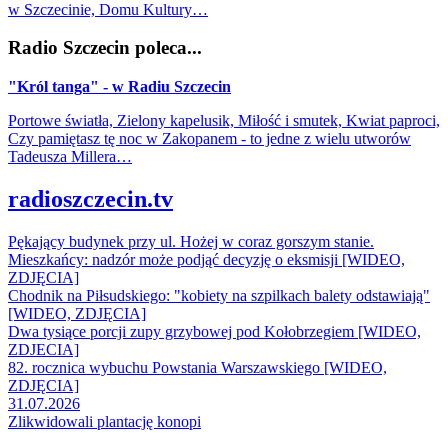
w Szczecinie, Domu Kultury…
Radio Szczecin poleca...
"Król tanga" - w Radiu Szczecin
Portowe światła, Zielony kapelusik, Miłość i smutek, Kwiat paproci,
Czy pamiętasz tę noc w Zakopanem - to jedne z wielu utworów
Tadeusza Millera…
radioszczecin.tv
Pękający budynek przy ul. Hożej w coraz gorszym stanie.
Mieszkańcy: nadzór może podjąć decyzję o eksmisji [WIDEO,
ZDJĘCIA]
Chodnik na Piłsudskiego: "kobiety na szpilkach balety odstawiają"
[WIDEO, ZDJĘCIA]
Dwa tysiące porcji zupy grzybowej pod Kołobrzegiem [WIDEO,
ZDJECIA]
82. rocznica wybuchu Powstania Warszawskiego [WIDEO,
ZDJĘCIA]
31.07.2026
Zlikwidowali plantację konopi