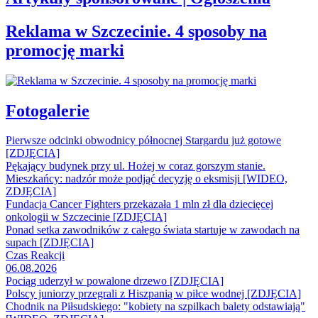
Reklama w Szczecinie. 4 sposoby na
promocję marki
Fotogalerie
Pierwsze odcinki obwodnicy północnej Stargardu już gotowe
[ZDJĘCIA]
Pękający budynek przy ul. Hożej w coraz gorszym stanie.
Mieszkańcy: nadzór może podjąć decyzję o eksmisji [WIDEO,
ZDJĘCIA]
Fundacja Cancer Fighters przekazała 1 mln zł dla dziecięcej
onkologii w Szczecinie [ZDJĘCIA]
Ponad setka zawodników z całego świata startuje w zawodach na
supach [ZDJĘCIA]
Czas Reakcji
06.08.2026
Pociąg uderzył w powalone drzewo [ZDJĘCIA]
Polscy juniorzy przegrali z Hiszpanią w piłce wodnej [ZDJĘCIA]
Chodnik na Piłsudskiego: "kobiety na szpilkach balety odstawiają"