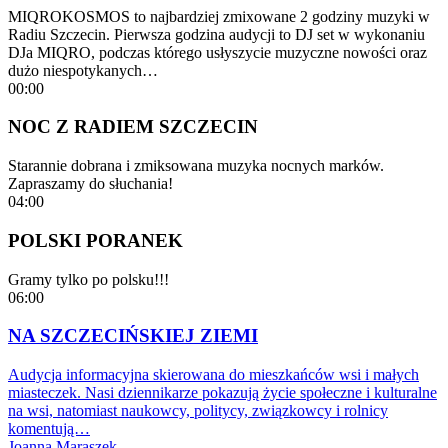
MIQROKOSMOS to najbardziej zmixowane 2 godziny muzyki w
Radiu Szczecin. Pierwsza godzina audycji to DJ set w wykonaniu
DJa MIQRO, podczas którego usłyszycie muzyczne nowości oraz
dużo niespotykanych…
00:00
NOC Z RADIEM SZCZECIN
Starannie dobrana i zmiksowana muzyka nocnych marków.
Zapraszamy do słuchania!
04:00
POLSKI PORANEK
Gramy tylko po polsku!!!
06:00
NA SZCZECIŃSKIEJ ZIEMI
Audycja informacyjna skierowana do mieszkańców wsi i małych
miasteczek. Nasi dziennikarze pokazują życie społeczne i kulturalne
na wsi, natomiast naukowcy, politycy, związkowcy i rolnicy
komentują…
Joanna Maraszek