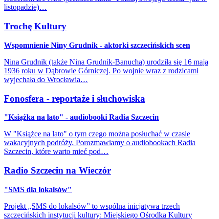
listopadzie)…
Trochę Kultury
Wspomnienie Niny Grudnik - aktorki szczecińskich scen
Nina Grudnik (także Nina Grudnik-Banucha) urodziła się 16 maja
1936 roku w Dąbrowie Górniczej. Po wojnie wraz z rodzicami
wyjechała do Wrocławia…
Fonosfera - reportaże i słuchowiska
"Książka na lato" - audiobooki Radia Szczecin
W "Książce na lato" o tym czego można posłuchać w czasie
wakacyjnych podróży. Porozmawiamy o audiobookach Radia
Szczecin, które warto mieć pod…
Radio Szczecin na Wieczór
"SMS dla lokalsów"
Projekt „SMS do lokalsów” to wspólna inicjatywa trzech
szczecińskich instytucji kultury: Miejskiego Ośrodka Kultury