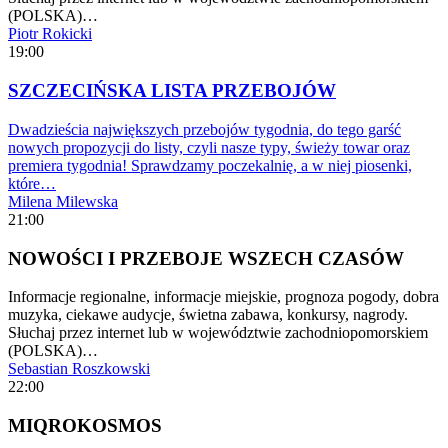
(POLSKA)…
Piotr Rokicki
19:00
SZCZECIŃSKA LISTA PRZEBOJÓW
Dwadzieścia największych przebojów tygodnia, do tego garść
nowych propozycji do listy, czyli nasze typy, świeży towar oraz
premiera tygodnia! Sprawdzamy poczekalnię, a w niej piosenki,
które…
Milena Milewska
21:00
NOWOŚCI I PRZEBOJE WSZECH CZASÓW
Informacje regionalne, informacje miejskie, prognoza pogody, dobra
muzyka, ciekawe audycje, świetna zabawa, konkursy, nagrody.
Słuchaj przez internet lub w województwie zachodniopomorskiem
(POLSKA)…
Sebastian Roszkowski
22:00
MIQROKOSMOS