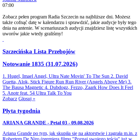
07:00
Zobacz pełen program Radia Szczecin na najbliższe dni. Możesz
także cofnąć datę w kalendarzu i sprawdzić, jakie audycje były tego
dnia na antenie. W scenariuszach audycji znajdziesz listę wszystkich
uworów jakie wtedy graliśmy!
Szczecińska Lista Przebojów
Notowanie 1835 (31.07.2026)
1. Hugel, Imael Angel, Ultra Nate
Movin' To The Sun
2. David
Guetta, Alok, Stick Figure
Run Run River (Angels Above Me)
3.
The Bausa
Magnetic
4. Dubdogz, Fezzo, Zaark
How Does It Feel
5. Anotr feat. 54 Ultra
Talk To You
Zobacz
Głosuj »
Płyta tygodnia
ARIANA GRANDE - Petal 03 - 09.08.2026
Ariana Grande po tym, jak skupiła się na aktorstwie i zagrała m.in. z
Robertem De Niro (premiera filmu "Poznaj swojego teścia" już w