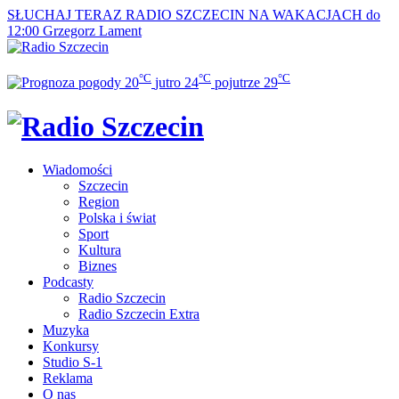
SŁUCHAJ TERAZ
RADIO SZCZECIN NA WAKACJACH do
12:00
Grzegorz Lament
°C
°C
°C
20
jutro
24
pojutrze
29
Wiadomości
Szczecin
Region
Polska i świat
Sport
Kultura
Biznes
Podcasty
Radio Szczecin
Radio Szczecin Extra
Muzyka
Konkursy
Studio S-1
Reklama
O nas