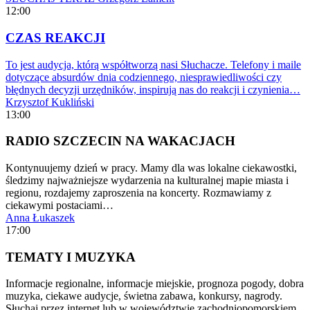
12:00
CZAS REAKCJI
To jest audycja, którą współtworzą nasi Słuchacze. Telefony i maile
dotyczące absurdów dnia codziennego, niesprawiedliwości czy
błędnych decyzji urzędników, inspirują nas do reakcji i czynienia…
Krzysztof Kukliński
13:00
RADIO SZCZECIN NA WAKACJACH
Kontynuujemy dzień w pracy. Mamy dla was lokalne ciekawostki,
śledzimy najważniejsze wydarzenia na kulturalnej mapie miasta i
regionu, rozdajemy zaproszenia na koncerty. Rozmawiamy z
ciekawymi postaciami…
Anna Łukaszek
17:00
TEMATY I MUZYKA
Informacje regionalne, informacje miejskie, prognoza pogody, dobra
muzyka, ciekawe audycje, świetna zabawa, konkursy, nagrody.
Słuchaj przez internet lub w województwie zachodniopomorskiem