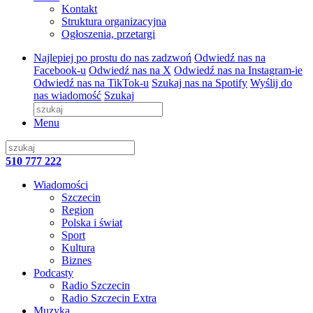
Kontakt
Struktura organizacyjna
Ogłoszenia, przetargi
Najlepiej po prostu do nas zadzwoń
Odwiedź nas na
Facebook-u
Odwiedź nas na X
Odwiedź nas na Instagram-ie
Odwiedź nas na TikTok-u
Szukaj nas na Spotify
Wyślij do
nas wiadomość
Szukaj
Menu
510 777 222
Wiadomości
Szczecin
Region
Polska i świat
Sport
Kultura
Biznes
Podcasty
Radio Szczecin
Radio Szczecin Extra
Muzyka