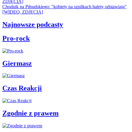
ZDJĘCIA]
Chodnik na Piłsudskiego: "kobiety na szpilkach balety odstawiają"
[WIDEO, ZDJĘCIA]
Najnowsze podcasty
Pro-rock
Giermasz
Czas Reakcji
Zgodnie z prawem