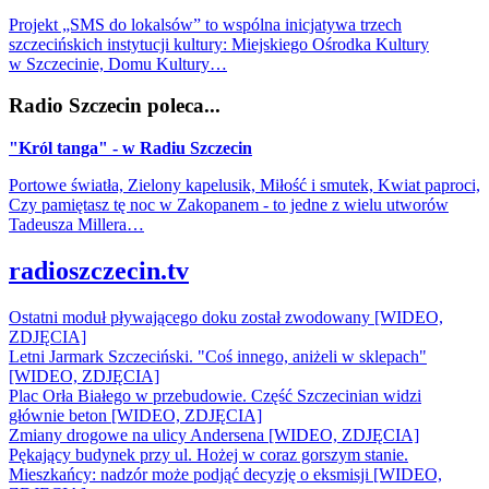
Projekt „SMS do lokalsów” to wspólna inicjatywa trzech
szczecińskich instytucji kultury: Miejskiego Ośrodka Kultury
w Szczecinie, Domu Kultury…
Radio Szczecin poleca...
"Król tanga" - w Radiu Szczecin
Portowe światła, Zielony kapelusik, Miłość i smutek, Kwiat paproci,
Czy pamiętasz tę noc w Zakopanem - to jedne z wielu utworów
Tadeusza Millera…
radioszczecin.tv
Ostatni moduł pływającego doku został zwodowany [WIDEO,
ZDJĘCIA]
Letni Jarmark Szczeciński. "Coś innego, aniżeli w sklepach"
[WIDEO, ZDJĘCIA]
Plac Orła Białego w przebudowie. Część Szczecinian widzi
głównie beton [WIDEO, ZDJĘCIA]
Zmiany drogowe na ulicy Andersena [WIDEO, ZDJĘCIA]
Pękający budynek przy ul. Hożej w coraz gorszym stanie.
Mieszkańcy: nadzór może podjąć decyzję o eksmisji [WIDEO,