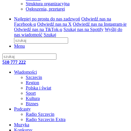
Struktura organizacyjna
Ogłoszenia, przetargi
Najlepiej po prostu do nas zadzwoń
Odwiedź nas na
Facebook-u
Odwiedź nas na X
Odwiedź nas na Instagram-ie
Odwiedź nas na TikTok-u
Szukaj nas na Spotify
Wyślij do
nas wiadomość
Szukaj
Menu
510 777 222
Wiadomości
Szczecin
Region
Polska i świat
Sport
Kultura
Biznes
Podcasty
Radio Szczecin
Radio Szczecin Extra
Muzyka
Konkursy