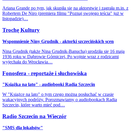
Ariana Grande po tym, jak skupiła się na aktorstwie i zagrała m.in. z
Robertem De Niro (premiera filmu "Poznaj swojego teścia" już w
listopadzie)…
Trochę Kultury
Wspomnienie Niny Grudnik - aktorki szczecińskich scen
Nina Grudnik (także Nina Grudnik-Banucha) urodziła się 16 maja
1936 roku w Dąbrowie Górniczej. Po wojnie wraz z rodzicami
wyjechała do Wrocławia…
Fonosfera - reportaże i słuchowiska
"Książka na lato" - audiobooki Radia Szczecin
W "Książce na lato" o tym czego można posłuchać w czasie
wakacyjnych podróży. Porozmawiamy o audiobookach Radia
Szczecin, które warto mieć pod…
Radio Szczecin na Wieczór
"SMS dla lokalsów"