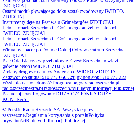
Zamierza pokonać 3333 kilometry dookoła Polski w szczytnym celu
[ZDJĘCIA]
Ostatni moduł pływającego doku został zwodowany [WIDEO,
ZDJĘCIA]
Instrumenty dęte na Festiwalu Grünebergów [ZDJĘCIA]
Letni Jarmark Szczeciński. "Coś innego, aniżeli w sklepach"
[WIDEO, ZDJĘCIA]
Letni Jarmark Szczeciński. "Coś innego, aniżeli w sklepach"
[WIDEO, ZDJĘCIA]
Wirtualny spacer po Dolinie Dolnej Odry w centrum Szczecina
[ZDJĘCIA]
Plac Orła Białego w przebudowie. Część Szczecinian widzi
głównie beton [WIDEO, ZDJĘCIA]
Zmiany drogowe na ulicy Andersena [WIDEO, ZDJĘCIA]
Zadzwoń do studia: 510 777 666
Czujny non stop: 510 777 222
Wyślij do nas wiadomość
Prognoza pogody
radioszczecin.pl
radioszczecinextra.pl
radioszczecin.tv
Biuletyn Informacji Publicznej
Posłuchaj teraz
Logowanie
DUŻA CZCIONKA
DUŻY
KONTRAST
© Polskie Radio Szczecin SA. Wszystkie prawa
zastrzeżone.
Regulamin korzystania z portalu
Polityka
prywatności
Biuletyn Informacji Publicznej