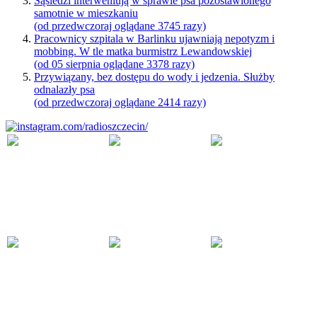
Sąsiedzi interweniują w sprawie psa pozostawionego
samotnie w mieszkaniu
(od przedwczoraj oglądane 3745 razy)
Pracownicy szpitala w Barlinku ujawniają nepotyzm i
mobbing. W tle matka burmistrz Lewandowskiej
(od 05 sierpnia oglądane 3378 razy)
Przywiązany, bez dostępu do wody i jedzenia. Służby
odnalazły psa
(od przedwczoraj oglądane 2414 razy)