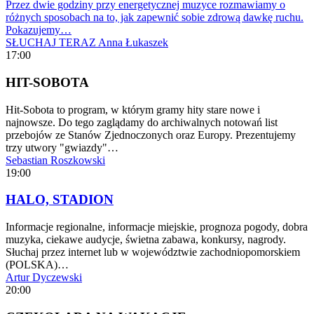
Przez dwie godziny przy energetycznej muzyce rozmawiamy o
różnych sposobach na to, jak zapewnić sobie zdrową dawkę ruchu.
Pokazujemy…
SŁUCHAJ TERAZ
Anna Łukaszek
17:00
HIT-SOBOTA
Hit-Sobota to program, w którym gramy hity stare nowe i
najnowsze. Do tego zaglądamy do archiwalnych notowań list
przebojów ze Stanów Zjednoczonych oraz Europy. Prezentujemy
trzy utwory "gwiazdy"…
Sebastian Roszkowski
19:00
HALO, STADION
Informacje regionalne, informacje miejskie, prognoza pogody, dobra
muzyka, ciekawe audycje, świetna zabawa, konkursy, nagrody.
Słuchaj przez internet lub w województwie zachodniopomorskiem
(POLSKA)…
Artur Dyczewski
20:00