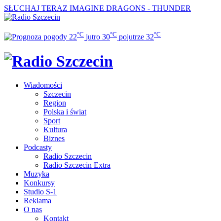
SŁUCHAJ TERAZ
IMAGINE DRAGONS - THUNDER
°C
°C
°C
22
jutro
30
pojutrze
32
Wiadomości
Szczecin
Region
Polska i świat
Sport
Kultura
Biznes
Podcasty
Radio Szczecin
Radio Szczecin Extra
Muzyka
Konkursy
Studio S-1
Reklama
O nas
Kontakt