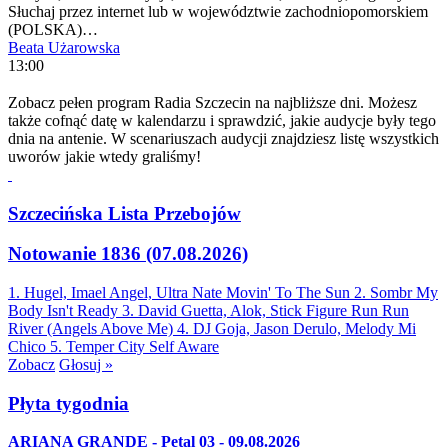
Słuchaj przez internet lub w województwie zachodniopomorskiem
(POLSKA)…
Beata Użarowska
13:00
Zobacz pełen program Radia Szczecin na najbliższe dni. Możesz
także cofnąć datę w kalendarzu i sprawdzić, jakie audycje były tego
dnia na antenie. W scenariuszach audycji znajdziesz listę wszystkich
uworów jakie wtedy graliśmy!
Szczecińska Lista Przebojów
Notowanie 1836 (07.08.2026)
1. Hugel, Imael Angel, Ultra Nate
Movin' To The Sun
2. Sombr
My
Body Isn't Ready
3. David Guetta, Alok, Stick Figure
Run Run
River (Angels Above Me)
4. DJ Goja, Jason Derulo, Melody
Mi
Chico
5. Temper City
Self Aware
Zobacz
Głosuj »
Płyta tygodnia
ARIANA GRANDE - Petal 03 - 09.08.2026