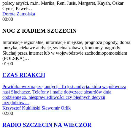
polscy artyści, m.in. Marika, Reni Jusis, Margaret, Kayah, Oskar
Cyms, Paweł…
Dorota Zamolska
00:00
NOC Z RADIEM SZCZECIN
Informacje regionalne, informacje miejskie, prognoza pogody, dobra
muzyka, ciekawe audycje, świetna zabawa, konkursy, nagrody.
Słuchaj przez internet lub w województwie zachodniopomorskiem
(POLSKA)…
01:00
CZAS REAKCJI
Powtórka wczorajszej audycji. To jest audycja, którą współtworzą
nasi Słuchacze. Telefony i maile dotyczące absurdów dnia
codziennego, niesprawiedliwości czy błędnych decyzji
urzędników…
Krzysztof Kukliński
Sławomir Orlik
02:00
RADIO SZCZECIN NA WIECZÓR