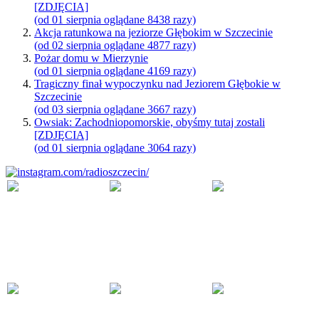
[ZDJĘCIA]
(od 01 sierpnia oglądane 8438 razy)
Akcja ratunkowa na jeziorze Głębokim w Szczecinie
(od 02 sierpnia oglądane 4877 razy)
Pożar domu w Mierzynie
(od 01 sierpnia oglądane 4169 razy)
Tragiczny finał wypoczynku nad Jeziorem Głębokie w
Szczecinie
(od 03 sierpnia oglądane 3667 razy)
Owsiak: Zachodniopomorskie, obyśmy tutaj zostali
[ZDJĘCIA]
(od 01 sierpnia oglądane 3064 razy)