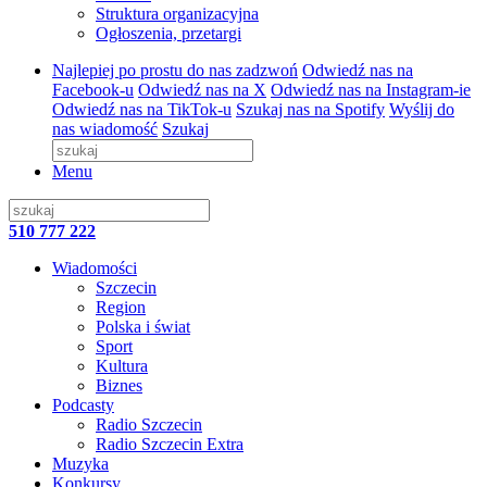
Struktura organizacyjna
Ogłoszenia, przetargi
Najlepiej po prostu do nas zadzwoń
Odwiedź nas na
Facebook-u
Odwiedź nas na X
Odwiedź nas na Instagram-ie
Odwiedź nas na TikTok-u
Szukaj nas na Spotify
Wyślij do
nas wiadomość
Szukaj
Menu
510 777 222
Wiadomości
Szczecin
Region
Polska i świat
Sport
Kultura
Biznes
Podcasty
Radio Szczecin
Radio Szczecin Extra
Muzyka
Konkursy