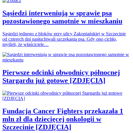
Sąsiedzi interweniują w sprawie psa
pozostawionego samotnie w mieszkaniu
Sąsiedzi jednego z bloków przy ulicy Zakopiańskiej w Szczecinie
od czterech dni nasłuchiwali szczekania psa. Gdy ono cichło,
myśleli, że właściciele…
Pierwsze odcinki obwodnicy północnej
Stargardu już gotowe [ZDJĘCIA]
Fundacja Cancer Fighters przekazała 1
mln zł dla dziecięcej onkologii w
Szczecinie [ZDJĘCIA]