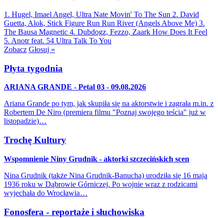
1. Hugel, Imael Angel, Ultra Nate
Movin' To The Sun
2. David
Guetta, Alok, Stick Figure
Run Run River (Angels Above Me)
3.
The Bausa
Magnetic
4. Dubdogz, Fezzo, Zaark
How Does It Feel
5. Anotr feat. 54 Ultra
Talk To You
Zobacz
Głosuj »
Płyta tygodnia
ARIANA GRANDE - Petal 03 - 09.08.2026
Ariana Grande po tym, jak skupiła się na aktorstwie i zagrała m.in. z
Robertem De Niro (premiera filmu "Poznaj swojego teścia" już w
listopadzie)…
Trochę Kultury
Wspomnienie Niny Grudnik - aktorki szczecińskich scen
Nina Grudnik (także Nina Grudnik-Banucha) urodziła się 16 maja
1936 roku w Dąbrowie Górniczej. Po wojnie wraz z rodzicami
wyjechała do Wrocławia…
Fonosfera - reportaże i słuchowiska