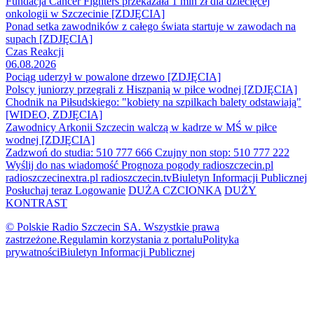
Fundacja Cancer Fighters przekazała 1 mln zł dla dziecięcej
onkologii w Szczecinie [ZDJĘCIA]
Ponad setka zawodników z całego świata startuje w zawodach na
supach [ZDJĘCIA]
Czas Reakcji
06.08.2026
Pociąg uderzył w powalone drzewo [ZDJĘCIA]
Polscy juniorzy przegrali z Hiszpanią w piłce wodnej [ZDJĘCIA]
Chodnik na Piłsudskiego: "kobiety na szpilkach balety odstawiają"
[WIDEO, ZDJĘCIA]
Zawodnicy Arkonii Szczecin walczą w kadrze w MŚ w piłce
wodnej [ZDJĘCIA]
Zadzwoń do studia: 510 777 666
Czujny non stop: 510 777 222
Wyślij do nas wiadomość
Prognoza pogody
radioszczecin.pl
radioszczecinextra.pl
radioszczecin.tv
Biuletyn Informacji Publicznej
Posłuchaj teraz
Logowanie
DUŻA CZCIONKA
DUŻY
KONTRAST
© Polskie Radio Szczecin SA. Wszystkie prawa
zastrzeżone.
Regulamin korzystania z portalu
Polityka
prywatności
Biuletyn Informacji Publicznej