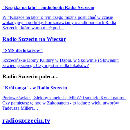
"Książka na lato" - audiobooki Radia Szczecin
W "Książce na lato" o tym czego można posłuchać w czasie
wakacyjnych podróży. Porozmawiamy o audiobookach Radia
Szczecin, które warto mieć pod…
Radio Szczecin na Wieczór
"SMS dla lokalsów"
Szczecińskie Domy Kultury w Dąbiu, w Skolwinie i Słowianin
zawierają szeregi. Czym jest sms dla lokalsów?
Radio Szczecin poleca...
"Król tanga" - w Radiu Szczecin
Portowe światła, Zielony kapelusik, Miłość i smutek, Kwiat paproci,
Czy pamiętasz tę noc w Zakopanem - to jedne z wielu utworów
Tadeusza Millera…
radioszczecin.tv