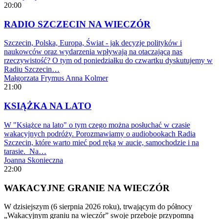
20:00
RADIO SZCZECIN NA WIECZÓR
Szczecin, Polska, Europa, Świat - jak decyzje polityków i
naukowców oraz wydarzenia wpływają na otaczającą nas
rzeczywistość? O tym od poniedziałku do czwartku dyskutujemy w
Radiu Szczecin…
Małgorzata Frymus
Anna Kolmer
21:00
KSIĄŻKA NA LATO
W "Książce na lato" o tym czego można posłuchać w czasie
wakacyjnych podróży. Porozmawiamy o audiobookach Radia
Szczecin, które warto mieć pod ręką w aucie, samochodzie i na
tarasie. Na…
Joanna Skonieczna
22:00
WAKACYJNE GRANIE NA WIECZÓR
W dzisiejszym (6 sierpnia 2026 roku), trwającym do północy
„Wakacyjnym graniu na wieczór” swoje przeboje przypomną