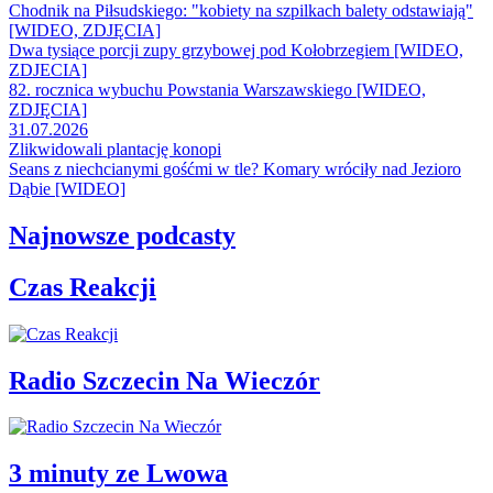
Chodnik na Piłsudskiego: "kobiety na szpilkach balety odstawiają"
[WIDEO, ZDJĘCIA]
Dwa tysiące porcji zupy grzybowej pod Kołobrzegiem [WIDEO,
ZDJECIA]
82. rocznica wybuchu Powstania Warszawskiego [WIDEO,
ZDJĘCIA]
31.07.2026
Zlikwidowali plantację konopi
Seans z niechcianymi gośćmi w tle? Komary wróciły nad Jezioro
Dąbie [WIDEO]
Najnowsze podcasty
Czas Reakcji
Radio Szczecin Na Wieczór
3 minuty ze Lwowa