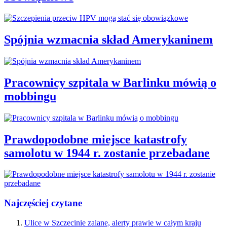
Spójnia wzmacnia skład Amerykaninem
Pracownicy szpitala w Barlinku mówią o
mobbingu
Prawdopodobne miejsce katastrofy
samolotu w 1944 r. zostanie przebadane
Najczęściej czytane
Ulice w Szczecinie zalane, alerty prawie w całym kraju