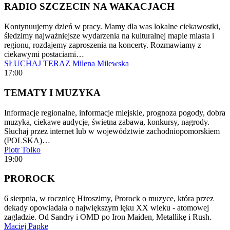
RADIO SZCZECIN NA WAKACJACH
Kontynuujemy dzień w pracy. Mamy dla was lokalne ciekawostki,
śledzimy najważniejsze wydarzenia na kulturalnej mapie miasta i
regionu, rozdajemy zaproszenia na koncerty. Rozmawiamy z
ciekawymi postaciami…
SŁUCHAJ TERAZ
Milena Milewska
17:00
TEMATY I MUZYKA
Informacje regionalne, informacje miejskie, prognoza pogody, dobra
muzyka, ciekawe audycje, świetna zabawa, konkursy, nagrody.
Słuchaj przez internet lub w województwie zachodniopomorskiem
(POLSKA)…
Piotr Tolko
19:00
PROROCK
6 sierpnia, w rocznicę Hiroszimy, Prorock o muzyce, która przez
dekady opowiadała o największym lęku XX wieku - atomowej
zagładzie. Od Sandry i OMD po Iron Maiden, Metallikę i Rush.
Maciej Papke