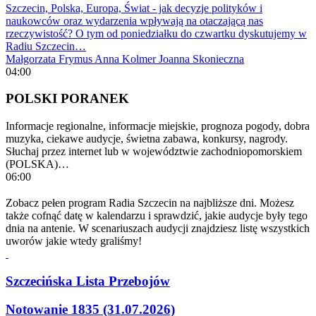
Szczecin, Polska, Europa, Świat - jak decyzje polityków i
naukowców oraz wydarzenia wpływają na otaczającą nas
rzeczywistość? O tym od poniedziałku do czwartku dyskutujemy w
Radiu Szczecin…
Małgorzata Frymus
Anna Kolmer
Joanna Skonieczna
04:00
POLSKI PORANEK
Informacje regionalne, informacje miejskie, prognoza pogody, dobra
muzyka, ciekawe audycje, świetna zabawa, konkursy, nagrody.
Słuchaj przez internet lub w województwie zachodniopomorskiem
(POLSKA)…
06:00
Zobacz pełen program Radia Szczecin na najbliższe dni. Możesz
także cofnąć datę w kalendarzu i sprawdzić, jakie audycje były tego
dnia na antenie. W scenariuszach audycji znajdziesz listę wszystkich
uworów jakie wtedy graliśmy!
Szczecińska Lista Przebojów
Notowanie 1835 (31.07.2026)