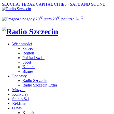
SŁUCHAJ TERAZ
CAPITAL CITIES - SAFE AND SOUND
°C
°C
°C
29
jutro
20
pojutrze
24
Wiadomości
Szczecin
Region
Polska i świat
Sport
Kultura
Biznes
Podcasty
Radio Szczecin
Radio Szczecin Extra
Muzyka
Konkursy
Studio S-1
Reklama
O nas
Kontakt