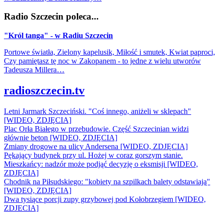
Radio Szczecin poleca...
"Król tanga" - w Radiu Szczecin
Portowe światła, Zielony kapelusik, Miłość i smutek, Kwiat paproci,
Czy pamiętasz tę noc w Zakopanem - to jedne z wielu utworów
Tadeusza Millera…
radioszczecin.tv
Letni Jarmark Szczeciński. "Coś innego, aniżeli w sklepach"
[WIDEO, ZDJĘCIA]
Plac Orła Białego w przebudowie. Część Szczecinian widzi
głównie beton [WIDEO, ZDJĘCIA]
Zmiany drogowe na ulicy Andersena [WIDEO, ZDJĘCIA]
Pękający budynek przy ul. Hożej w coraz gorszym stanie.
Mieszkańcy: nadzór może podjąć decyzję o eksmisji [WIDEO,
ZDJĘCIA]
Chodnik na Piłsudskiego: "kobiety na szpilkach balety odstawiają"
[WIDEO, ZDJĘCIA]
Dwa tysiące porcji zupy grzybowej pod Kołobrzegiem [WIDEO,
ZDJECIA]