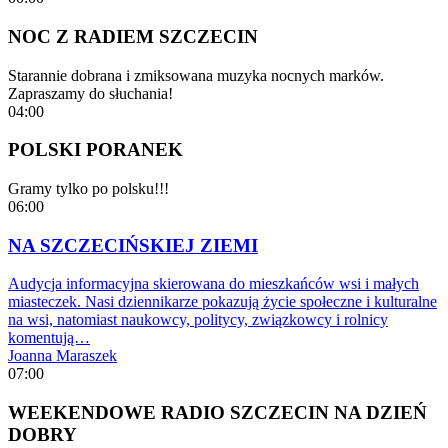
NOC Z RADIEM SZCZECIN
Starannie dobrana i zmiksowana muzyka nocnych marków.
Zapraszamy do słuchania!
04:00
POLSKI PORANEK
Gramy tylko po polsku!!!
06:00
NA SZCZECIŃSKIEJ ZIEMI
Audycja informacyjna skierowana do mieszkańców wsi i małych
miasteczek. Nasi dziennikarze pokazują życie społeczne i kulturalne
na wsi, natomiast naukowcy, politycy, związkowcy i rolnicy
komentują…
Joanna Maraszek
07:00
WEEKENDOWE RADIO SZCZECIN NA DZIEŃ
DOBRY