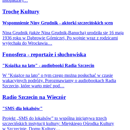
listopadzie)…
Trochę Kultury
Wspomnienie Niny Grudnik - aktorki szczecińskich scen
Nina Grudnik (także Nina Grudnik-Banucha) urodziła się 16 maja
1936 roku w Dąbrowie Górniczej. Po wojnie wraz z rodzicami
wyjechała do Wrocławia…
Fonosfera - reportaże i słuchowiska
"Książka na lato" - audiobooki Radia Szczecin
W "Książce na lato" o tym czego można posłuchać w czasie
wakacyjnych podróży. Porozmawiamy o audiobookach Radia
Szczecin, które warto mieć pod…
Radio Szczecin na Wieczór
"SMS dla lokalsów"
Projekt „SMS do lokalsów” to wspólna inicjatywa trzech
szczecińskich instytucji kultury: Miejskiego Ośrodka Kultury
w Szczecinie, Domu Kultury…