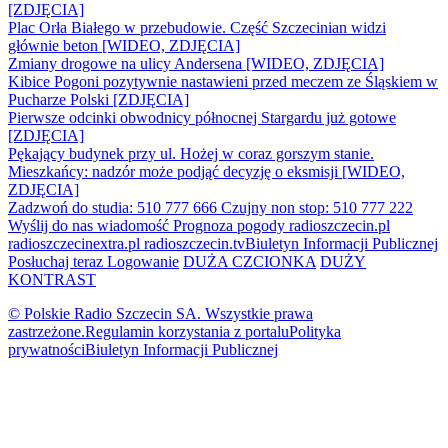
[ZDJĘCIA]
Plac Orła Białego w przebudowie. Część Szczecinian widzi
głównie beton [WIDEO, ZDJĘCIA]
Zmiany drogowe na ulicy Andersena [WIDEO, ZDJĘCIA]
Kibice Pogoni pozytywnie nastawieni przed meczem ze Śląskiem w
Pucharze Polski [ZDJĘCIA]
Pierwsze odcinki obwodnicy północnej Stargardu już gotowe
[ZDJĘCIA]
Pękający budynek przy ul. Hożej w coraz gorszym stanie.
Mieszkańcy: nadzór może podjąć decyzję o eksmisji [WIDEO,
ZDJĘCIA]
Zadzwoń do studia: 510 777 666
Czujny non stop: 510 777 222
Wyślij do nas wiadomość
Prognoza pogody
radioszczecin.pl
radioszczecinextra.pl
radioszczecin.tv
Biuletyn Informacji Publicznej
Posłuchaj teraz
Logowanie
DUŻA CZCIONKA
DUŻY
KONTRAST
© Polskie Radio Szczecin SA. Wszystkie prawa
zastrzeżone.
Regulamin korzystania z portalu
Polityka
prywatności
Biuletyn Informacji Publicznej