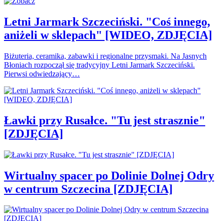
Letni Jarmark Szczeciński. "Coś innego,
aniżeli w sklepach" [WIDEO, ZDJĘCIA]
Biżuteria, ceramika, zabawki i regionalne przysmaki. Na Jasnych
Błoniach rozpoczął się tradycyjny Letni Jarmark Szczeciński.
Pierwsi odwiedzający…
Ławki przy Rusałce. "Tu jest strasznie"
[ZDJĘCIA]
Wirtualny spacer po Dolinie Dolnej Odry
w centrum Szczecina [ZDJĘCIA]