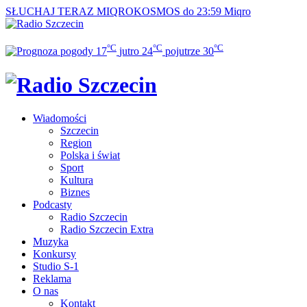
SŁUCHAJ TERAZ
MIQROKOSMOS do 23:59
Miqro
°C
°C
°C
17
jutro
24
pojutrze
30
Wiadomości
Szczecin
Region
Polska i świat
Sport
Kultura
Biznes
Podcasty
Radio Szczecin
Radio Szczecin Extra
Muzyka
Konkursy
Studio S-1
Reklama
O nas
Kontakt