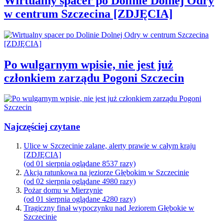
Wirtualny spacer po Dolinie Dolnej Odry
w centrum Szczecina [ZDJĘCIA]
Po wulgarnym wpisie, nie jest już
członkiem zarządu Pogoni Szczecin
Najczęściej czytane
Ulice w Szczecinie zalane, alerty prawie w całym kraju
[ZDJĘCIA]
(od 01 sierpnia oglądane 8537 razy)
Akcja ratunkowa na jeziorze Głębokim w Szczecinie
(od 02 sierpnia oglądane 4980 razy)
Pożar domu w Mierzynie
(od 01 sierpnia oglądane 4280 razy)
Tragiczny finał wypoczynku nad Jeziorem Głębokie w
Szczecinie