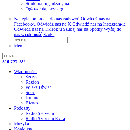
Struktura organizacyjna
Ogłoszenia, przetargi
Najlepiej po prostu do nas zadzwoń
Odwiedź nas na
Facebook-u
Odwiedź nas na X
Odwiedź nas na Instagram-ie
Odwiedź nas na TikTok-u
Szukaj nas na Spotify
Wyślij do
nas wiadomość
Szukaj
Menu
510 777 222
Wiadomości
Szczecin
Region
Polska i świat
Sport
Kultura
Biznes
Podcasty
Radio Szczecin
Radio Szczecin Extra
Muzyka
Konkursy