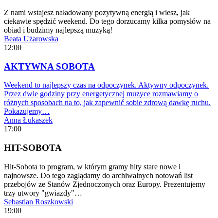
Z nami wstajesz naładowany pozytywną energią i wiesz, jak
ciekawie spędzić weekend. Do tego dorzucamy kilka pomysłów na
obiad i budzimy najlepszą muzyką!
Beata Użarowska
12:00
AKTYWNA SOBOTA
Weekend to najlepszy czas na odpoczynek. Aktywny odpoczynek.
Przez dwie godziny przy energetycznej muzyce rozmawiamy o
różnych sposobach na to, jak zapewnić sobie zdrową dawkę ruchu.
Pokazujemy…
Anna Łukaszek
17:00
HIT-SOBOTA
Hit-Sobota to program, w którym gramy hity stare nowe i
najnowsze. Do tego zaglądamy do archiwalnych notowań list
przebojów ze Stanów Zjednoczonych oraz Europy. Prezentujemy
trzy utwory "gwiazdy"…
Sebastian Roszkowski
19:00