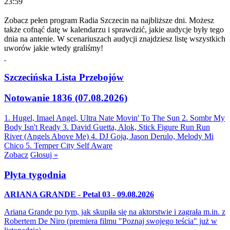
23:59
Zobacz pełen program Radia Szczecin na najbliższe dni. Możesz
także cofnąć datę w kalendarzu i sprawdzić, jakie audycje były tego
dnia na antenie. W scenariuszach audycji znajdziesz listę wszystkich
uworów jakie wtedy graliśmy!
Szczecińska Lista Przebojów
Notowanie 1836 (07.08.2026)
1. Hugel, Imael Angel, Ultra Nate
Movin' To The Sun
2. Sombr
My
Body Isn't Ready
3. David Guetta, Alok, Stick Figure
Run Run
River (Angels Above Me)
4. DJ Goja, Jason Derulo, Melody
Mi
Chico
5. Temper City
Self Aware
Zobacz
Głosuj »
Płyta tygodnia
ARIANA GRANDE - Petal 03 - 09.08.2026
Ariana Grande po tym, jak skupiła się na aktorstwie i zagrała m.in. z
Robertem De Niro (premiera filmu "Poznaj swojego teścia" już w