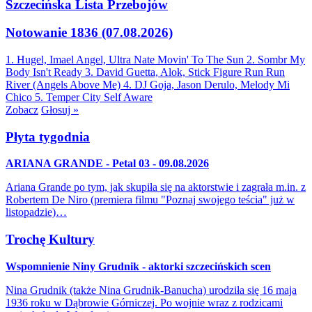
Szczecińska Lista Przebojów
Notowanie 1836 (07.08.2026)
1. Hugel, Imael Angel, Ultra Nate
Movin' To The Sun
2. Sombr
My
Body Isn't Ready
3. David Guetta, Alok, Stick Figure
Run Run
River (Angels Above Me)
4. DJ Goja, Jason Derulo, Melody
Mi
Chico
5. Temper City
Self Aware
Zobacz
Głosuj »
Płyta tygodnia
ARIANA GRANDE - Petal 03 - 09.08.2026
Ariana Grande po tym, jak skupiła się na aktorstwie i zagrała m.in. z
Robertem De Niro (premiera filmu "Poznaj swojego teścia" już w
listopadzie)…
Trochę Kultury
Wspomnienie Niny Grudnik - aktorki szczecińskich scen
Nina Grudnik (także Nina Grudnik-Banucha) urodziła się 16 maja
1936 roku w Dąbrowie Górniczej. Po wojnie wraz z rodzicami