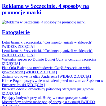
Reklama w Szczecinie. 4 sposoby na
promocję marki
Fotogalerie
Letni Jarmark Szczeciński. "Coś innego, aniżeli w sklepach"
[WIDEO, ZDJĘCIA]
Letni Jarmark Szczeciński. "Coś innego, aniżeli w sklepach"
[WIDEO, ZDJĘCIA]
Wirtualny spacer po Dolinie Dolnej Odry w centrum Szczecina
[ZDJĘCIA]
Plac Orła Białego w przebudowie. Część Szczecinian widzi
głównie beton [WIDEO, ZDJĘCIA]
Zmiany drogowe na ulicy Andersena [WIDEO, ZDJĘCIA]
Kibice Pogoni pozytywnie nastawieni przed meczem ze Śląskiem w
Pucharze Polski [ZDJĘCIA]
Pierwsze odcinki obwodnicy północnej Stargardu już gotowe
[ZDJĘCIA]
Pękający budynek przy ul. Hożej w coraz gorszym stanie.
Mieszkańcy: nadzór może podjąć decyzję o eksmisji [WIDEO,