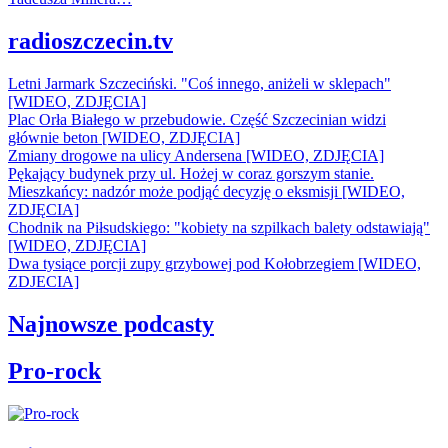
radioszczecin.tv
Letni Jarmark Szczeciński. "Coś innego, aniżeli w sklepach"
[WIDEO, ZDJĘCIA]
Plac Orła Białego w przebudowie. Część Szczecinian widzi
głównie beton [WIDEO, ZDJĘCIA]
Zmiany drogowe na ulicy Andersena [WIDEO, ZDJĘCIA]
Pękający budynek przy ul. Hożej w coraz gorszym stanie.
Mieszkańcy: nadzór może podjąć decyzję o eksmisji [WIDEO,
ZDJĘCIA]
Chodnik na Piłsudskiego: "kobiety na szpilkach balety odstawiają"
[WIDEO, ZDJĘCIA]
Dwa tysiące porcji zupy grzybowej pod Kołobrzegiem [WIDEO,
ZDJECIA]
Najnowsze podcasty
Pro-rock