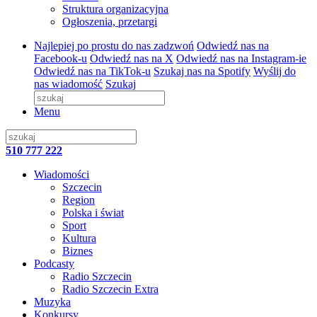
Struktura organizacyjna
Ogłoszenia, przetargi
Najlepiej po prostu do nas zadzwoń
Odwiedź nas na
Facebook-u
Odwiedź nas na X
Odwiedź nas na Instagram-ie
Odwiedź nas na TikTok-u
Szukaj nas na Spotify
Wyślij do
nas wiadomość
Szukaj
Menu
510 777 222
Wiadomości
Szczecin
Region
Polska i świat
Sport
Kultura
Biznes
Podcasty
Radio Szczecin
Radio Szczecin Extra
Muzyka
Konkursy