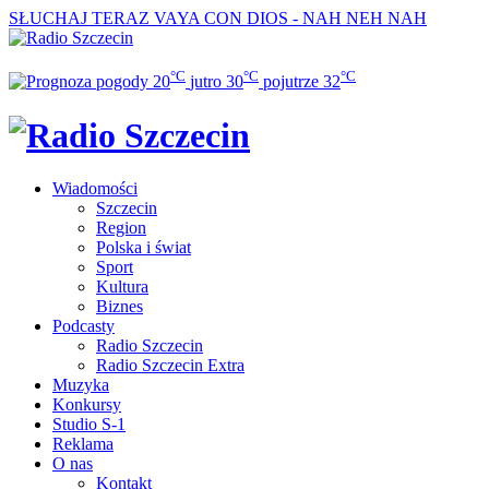
SŁUCHAJ TERAZ
VAYA CON DIOS - NAH NEH NAH
°C
°C
°C
20
jutro
30
pojutrze
32
Wiadomości
Szczecin
Region
Polska i świat
Sport
Kultura
Biznes
Podcasty
Radio Szczecin
Radio Szczecin Extra
Muzyka
Konkursy
Studio S-1
Reklama
O nas
Kontakt