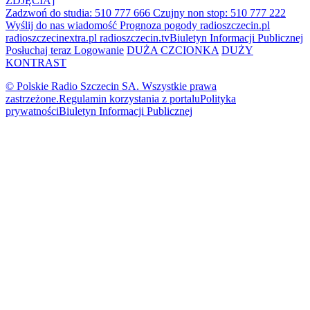
ZDJĘCIA]
Zadzwoń do studia: 510 777 666
Czujny non stop: 510 777 222
Wyślij do nas wiadomość
Prognoza pogody
radioszczecin.pl
radioszczecinextra.pl
radioszczecin.tv
Biuletyn Informacji Publicznej
Posłuchaj teraz
Logowanie
DUŻA CZCIONKA
DUŻY
KONTRAST
© Polskie Radio Szczecin SA. Wszystkie prawa
zastrzeżone.
Regulamin korzystania z portalu
Polityka
prywatności
Biuletyn Informacji Publicznej