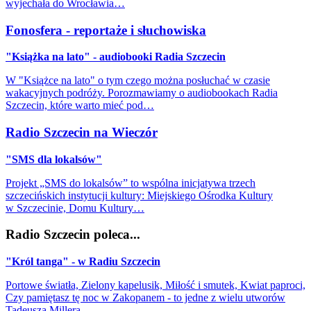
wyjechała do Wrocławia…
Fonosfera - reportaże i słuchowiska
"Książka na lato" - audiobooki Radia Szczecin
W "Książce na lato" o tym czego można posłuchać w czasie
wakacyjnych podróży. Porozmawiamy o audiobookach Radia
Szczecin, które warto mieć pod…
Radio Szczecin na Wieczór
"SMS dla lokalsów"
Projekt „SMS do lokalsów” to wspólna inicjatywa trzech
szczecińskich instytucji kultury: Miejskiego Ośrodka Kultury
w Szczecinie, Domu Kultury…
Radio Szczecin poleca...
"Król tanga" - w Radiu Szczecin
Portowe światła, Zielony kapelusik, Miłość i smutek, Kwiat paproci,
Czy pamiętasz tę noc w Zakopanem - to jedne z wielu utworów
Tadeusza Millera…