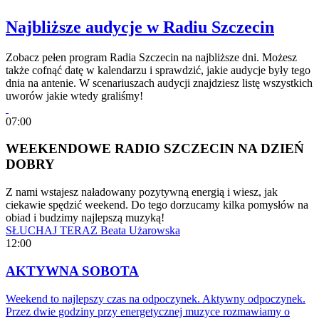
Najbliższe audycje w Radiu Szczecin
Zobacz pełen program Radia Szczecin na najbliższe dni. Możesz
także cofnąć datę w kalendarzu i sprawdzić, jakie audycje były tego
dnia na antenie. W scenariuszach audycji znajdziesz listę wszystkich
uworów jakie wtedy graliśmy!
07:00
WEEKENDOWE RADIO SZCZECIN NA DZIEŃ
DOBRY
Z nami wstajesz naładowany pozytywną energią i wiesz, jak
ciekawie spędzić weekend. Do tego dorzucamy kilka pomysłów na
obiad i budzimy najlepszą muzyką!
SŁUCHAJ TERAZ
Beata Użarowska
12:00
AKTYWNA SOBOTA
Weekend to najlepszy czas na odpoczynek. Aktywny odpoczynek.
Przez dwie godziny przy energetycznej muzyce rozmawiamy o