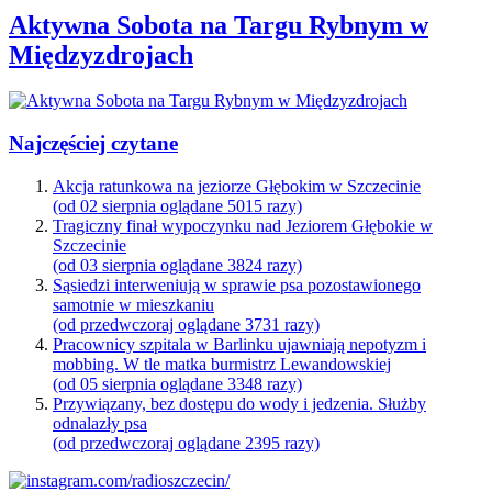
Aktywna Sobota na Targu Rybnym w
Międzyzdrojach
Najczęściej czytane
Akcja ratunkowa na jeziorze Głębokim w Szczecinie
(od 02 sierpnia oglądane 5015 razy)
Tragiczny finał wypoczynku nad Jeziorem Głębokie w
Szczecinie
(od 03 sierpnia oglądane 3824 razy)
Sąsiedzi interweniują w sprawie psa pozostawionego
samotnie w mieszkaniu
(od przedwczoraj oglądane 3731 razy)
Pracownicy szpitala w Barlinku ujawniają nepotyzm i
mobbing. W tle matka burmistrz Lewandowskiej
(od 05 sierpnia oglądane 3348 razy)
Przywiązany, bez dostępu do wody i jedzenia. Służby
odnalazły psa
(od przedwczoraj oglądane 2395 razy)