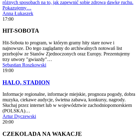
różnych sposobach na to, jak zapewnić sobie zdrową dawkę ruchu.
Pokazujemy…
Anna Łukaszek
17:00
HIT-SOBOTA
Hit-Sobota to program, w którym gramy hity stare nowe i
najnowsze. Do tego zaglądamy do archiwalnych notowań list
przebojów ze Stanów Zjednoczonych oraz Europy. Prezentujemy
trzy utwory "gwiazdy"…
Sebastian Roszkowski
19:00
HALO, STADION
Informacje regionalne, informacje miejskie, prognoza pogody, dobra
muzyka, ciekawe audycje, świetna zabawa, konkursy, nagrody.
Słuchaj przez internet lub w województwie zachodniopomorskiem
(POLSKA)…
Artur Dyczewski
20:00
CZEKOLADA NA WAKACJE