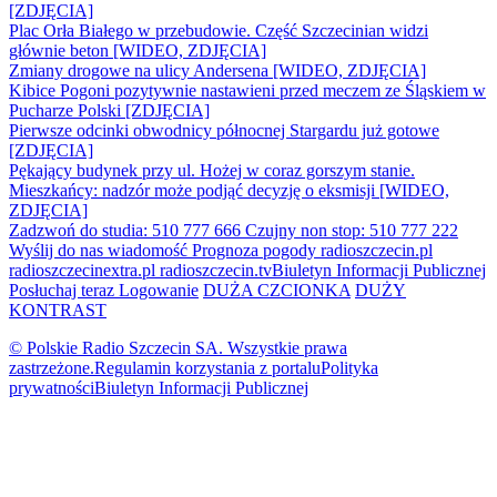
[ZDJĘCIA]
Plac Orła Białego w przebudowie. Część Szczecinian widzi
głównie beton [WIDEO, ZDJĘCIA]
Zmiany drogowe na ulicy Andersena [WIDEO, ZDJĘCIA]
Kibice Pogoni pozytywnie nastawieni przed meczem ze Śląskiem w
Pucharze Polski [ZDJĘCIA]
Pierwsze odcinki obwodnicy północnej Stargardu już gotowe
[ZDJĘCIA]
Pękający budynek przy ul. Hożej w coraz gorszym stanie.
Mieszkańcy: nadzór może podjąć decyzję o eksmisji [WIDEO,
ZDJĘCIA]
Zadzwoń do studia: 510 777 666
Czujny non stop: 510 777 222
Wyślij do nas wiadomość
Prognoza pogody
radioszczecin.pl
radioszczecinextra.pl
radioszczecin.tv
Biuletyn Informacji Publicznej
Posłuchaj teraz
Logowanie
DUŻA CZCIONKA
DUŻY
KONTRAST
© Polskie Radio Szczecin SA. Wszystkie prawa
zastrzeżone.
Regulamin korzystania z portalu
Polityka
prywatności
Biuletyn Informacji Publicznej