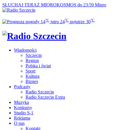
SŁUCHAJ TERAZ
MIQROKOSMOS do 23:59
Miqro
°C
°C
°C
14
jutro
24
pojutrze
30
Wiadomości
Szczecin
Region
Polska i świat
Sport
Kultura
Biznes
Podcasty
Radio Szczecin
Radio Szczecin Extra
Muzyka
Konkursy
Studio S-1
Reklama
O nas
Kontakt