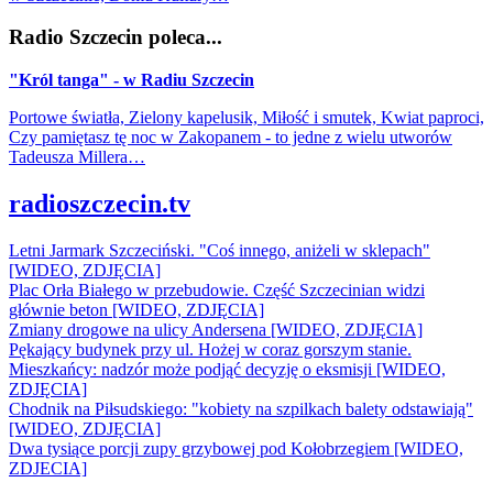
Radio Szczecin poleca...
"Król tanga" - w Radiu Szczecin
Portowe światła, Zielony kapelusik, Miłość i smutek, Kwiat paproci,
Czy pamiętasz tę noc w Zakopanem - to jedne z wielu utworów
Tadeusza Millera…
radioszczecin.tv
Letni Jarmark Szczeciński. "Coś innego, aniżeli w sklepach"
[WIDEO, ZDJĘCIA]
Plac Orła Białego w przebudowie. Część Szczecinian widzi
głównie beton [WIDEO, ZDJĘCIA]
Zmiany drogowe na ulicy Andersena [WIDEO, ZDJĘCIA]
Pękający budynek przy ul. Hożej w coraz gorszym stanie.
Mieszkańcy: nadzór może podjąć decyzję o eksmisji [WIDEO,
ZDJĘCIA]
Chodnik na Piłsudskiego: "kobiety na szpilkach balety odstawiają"
[WIDEO, ZDJĘCIA]
Dwa tysiące porcji zupy grzybowej pod Kołobrzegiem [WIDEO,
ZDJECIA]