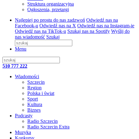
Struktura organizacyjna
Ogłoszenia, przetargi
Najlepiej po prostu do nas zadzwoń
Odwiedź nas na
Facebook-u
Odwiedź nas na X
Odwiedź nas na Instagram-ie
Odwiedź nas na TikTok-u
Szukaj nas na Spotify
Wyślij do
nas wiadomość
Szukaj
Menu
510 777 222
Wiadomości
Szczecin
Region
Polska i świat
Sport
Kultura
Biznes
Podcasty
Radio Szczecin
Radio Szczecin Extra
Muzyka
Konkursy