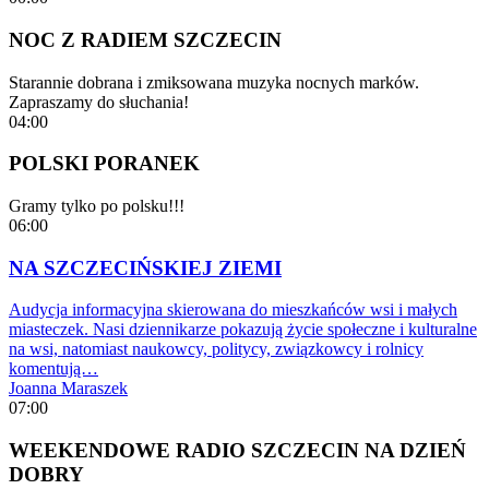
NOC Z RADIEM SZCZECIN
Starannie dobrana i zmiksowana muzyka nocnych marków.
Zapraszamy do słuchania!
04:00
POLSKI PORANEK
Gramy tylko po polsku!!!
06:00
NA SZCZECIŃSKIEJ ZIEMI
Audycja informacyjna skierowana do mieszkańców wsi i małych
miasteczek. Nasi dziennikarze pokazują życie społeczne i kulturalne
na wsi, natomiast naukowcy, politycy, związkowcy i rolnicy
komentują…
Joanna Maraszek
07:00
WEEKENDOWE RADIO SZCZECIN NA DZIEŃ
DOBRY