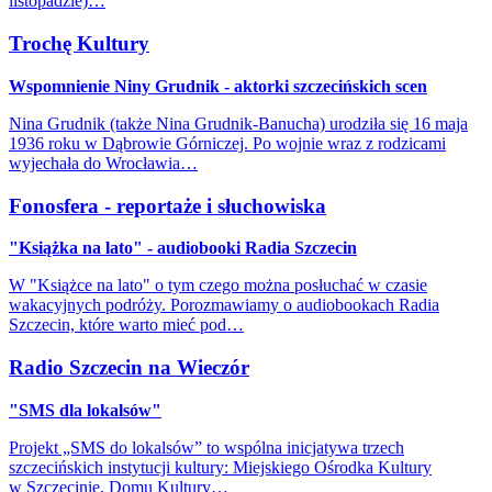
listopadzie)…
Trochę Kultury
Wspomnienie Niny Grudnik - aktorki szczecińskich scen
Nina Grudnik (także Nina Grudnik-Banucha) urodziła się 16 maja
1936 roku w Dąbrowie Górniczej. Po wojnie wraz z rodzicami
wyjechała do Wrocławia…
Fonosfera - reportaże i słuchowiska
"Książka na lato" - audiobooki Radia Szczecin
W "Książce na lato" o tym czego można posłuchać w czasie
wakacyjnych podróży. Porozmawiamy o audiobookach Radia
Szczecin, które warto mieć pod…
Radio Szczecin na Wieczór
"SMS dla lokalsów"
Projekt „SMS do lokalsów” to wspólna inicjatywa trzech
szczecińskich instytucji kultury: Miejskiego Ośrodka Kultury
w Szczecinie, Domu Kultury…