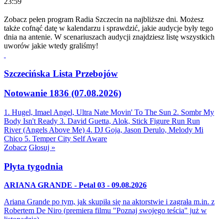
23:59
Zobacz pełen program Radia Szczecin na najbliższe dni. Możesz
także cofnąć datę w kalendarzu i sprawdzić, jakie audycje były tego
dnia na antenie. W scenariuszach audycji znajdziesz listę wszystkich
uworów jakie wtedy graliśmy!
Szczecińska Lista Przebojów
Notowanie 1836 (07.08.2026)
1. Hugel, Imael Angel, Ultra Nate
Movin' To The Sun
2. Sombr
My
Body Isn't Ready
3. David Guetta, Alok, Stick Figure
Run Run
River (Angels Above Me)
4. DJ Goja, Jason Derulo, Melody
Mi
Chico
5. Temper City
Self Aware
Zobacz
Głosuj »
Płyta tygodnia
ARIANA GRANDE - Petal 03 - 09.08.2026
Ariana Grande po tym, jak skupiła się na aktorstwie i zagrała m.in. z
Robertem De Niro (premiera filmu "Poznaj swojego teścia" już w