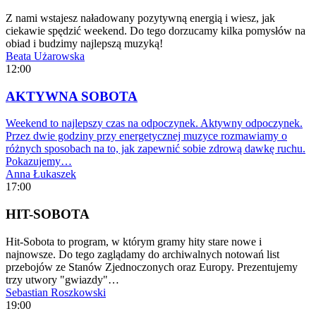
Z nami wstajesz naładowany pozytywną energią i wiesz, jak
ciekawie spędzić weekend. Do tego dorzucamy kilka pomysłów na
obiad i budzimy najlepszą muzyką!
Beata Użarowska
12:00
AKTYWNA SOBOTA
Weekend to najlepszy czas na odpoczynek. Aktywny odpoczynek.
Przez dwie godziny przy energetycznej muzyce rozmawiamy o
różnych sposobach na to, jak zapewnić sobie zdrową dawkę ruchu.
Pokazujemy…
Anna Łukaszek
17:00
HIT-SOBOTA
Hit-Sobota to program, w którym gramy hity stare nowe i
najnowsze. Do tego zaglądamy do archiwalnych notowań list
przebojów ze Stanów Zjednoczonych oraz Europy. Prezentujemy
trzy utwory "gwiazdy"…
Sebastian Roszkowski
19:00