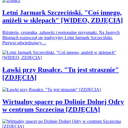
Letni Jarmark Szczeciński. "Coś innego,
aniżeli w sklepach" [WIDEO, ZDJĘCIA]
Biżuteria, ceramika, zabawki i regionalne przysmaki. Na Jasnych
Błoniach rozpoczął się tradycyjny Letni Jarmark Szczeciński.
Pierwsi odwiedzający…
Ławki przy Rusałce. "Tu jest strasznie"
[ZDJĘCIA]
Wirtualny spacer po Dolinie Dolnej Odry
w centrum Szczecina [ZDJĘCIA]