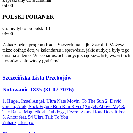
Zapraszamy do słuchania!
04:00
POLSKI PORANEK
Gramy tylko po polsku!!!
06:00
Zobacz pełen program Radia Szczecin na najbliższe dni. Możesz
także cofnąć datę w kalendarzu i sprawdzić, jakie audycje były tego
dnia na antenie. W scenariuszach audycji znajdziesz listę wszystkich
uworów jakie wtedy graliśmy!
Szczecińska Lista Przebojów
Notowanie 1835 (31.07.2026)
1. Hugel, Imael Angel, Ultra Nate
Movin' To The Sun
2. David
Guetta, Alok, Stick Figure
Run Run River (Angels Above Me)
3.
The Bausa
Magnetic
4. Dubdogz, Fezzo, Zaark
How Does It Feel
5. Anotr feat. 54 Ultra
Talk To You
Zobacz
Głosuj »