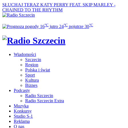
SŁUCHAJ TERAZ
KATY PERRY FEAT. SKIP MARLEY -
CHAINED TO THE RHYTHM
°C
°C
°C
16
jutro
24
pojutrze
30
Wiadomości
Szczecin
Region
Polska i świat
Sport
Kultura
Biznes
Podcasty
Radio Szczecin
Radio Szczecin Extra
Muzyka
Konkursy
Studio S-1
Reklama
O nas