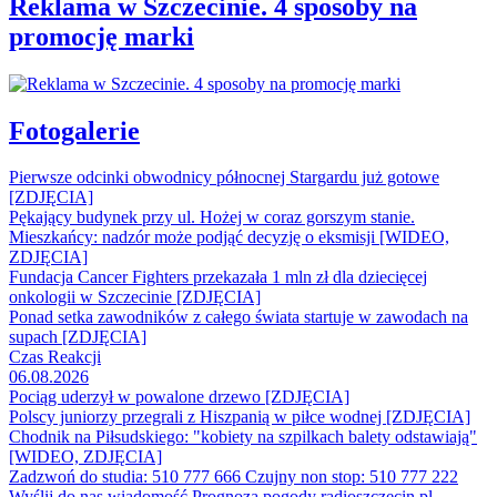
Reklama w Szczecinie. 4 sposoby na
promocję marki
Fotogalerie
Pierwsze odcinki obwodnicy północnej Stargardu już gotowe
[ZDJĘCIA]
Pękający budynek przy ul. Hożej w coraz gorszym stanie.
Mieszkańcy: nadzór może podjąć decyzję o eksmisji [WIDEO,
ZDJĘCIA]
Fundacja Cancer Fighters przekazała 1 mln zł dla dziecięcej
onkologii w Szczecinie [ZDJĘCIA]
Ponad setka zawodników z całego świata startuje w zawodach na
supach [ZDJĘCIA]
Czas Reakcji
06.08.2026
Pociąg uderzył w powalone drzewo [ZDJĘCIA]
Polscy juniorzy przegrali z Hiszpanią w piłce wodnej [ZDJĘCIA]
Chodnik na Piłsudskiego: "kobiety na szpilkach balety odstawiają"
[WIDEO, ZDJĘCIA]
Zadzwoń do studia: 510 777 666
Czujny non stop: 510 777 222
Wyślij do nas wiadomość
Prognoza pogody
radioszczecin.pl