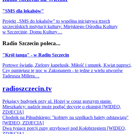
"SMS dla lokalsów"
Projekt „SMS do lokalsów” to wspólna inicjatywa trzech
szczecińskich instytucji kultury: Miejskiego Ośrodka Kultury
w Szczecinie, Domu Kultury…
Radio Szczecin poleca...
"Król tanga" - w Radiu Szczecin
Portowe światła, Zielony kapelusik, Miłość i smutek, Kwiat paproci,
Czy pamiętasz tę noc w Zakopanem - to jedne z wielu utworów
Tadeusza Millera…
radioszczecin.tv
Pękający budynek przy ul. Hożej w coraz gorszym stanie.
Mieszkańcy: nadzór może podjąć decyzję o eksmisji [WIDEO,
ZDJĘCIA]
Chodnik na Piłsudskiego: "kobiety na szpilkach balety odstawiają"
[WIDEO, ZDJĘCIA]
Dwa tysiące porcji zupy grzybowej pod Kołobrzegiem [WIDEO,
ZDJECIA]