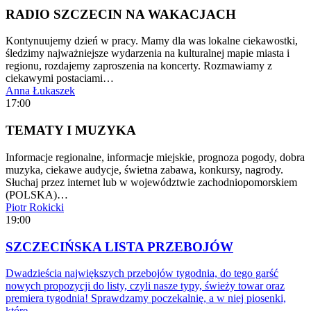
RADIO SZCZECIN NA WAKACJACH
Kontynuujemy dzień w pracy. Mamy dla was lokalne ciekawostki,
śledzimy najważniejsze wydarzenia na kulturalnej mapie miasta i
regionu, rozdajemy zaproszenia na koncerty. Rozmawiamy z
ciekawymi postaciami…
Anna Łukaszek
17:00
TEMATY I MUZYKA
Informacje regionalne, informacje miejskie, prognoza pogody, dobra
muzyka, ciekawe audycje, świetna zabawa, konkursy, nagrody.
Słuchaj przez internet lub w województwie zachodniopomorskiem
(POLSKA)…
Piotr Rokicki
19:00
SZCZECIŃSKA LISTA PRZEBOJÓW
Dwadzieścia największych przebojów tygodnia, do tego garść
nowych propozycji do listy, czyli nasze typy, świeży towar oraz
premiera tygodnia! Sprawdzamy poczekalnię, a w niej piosenki,
które…