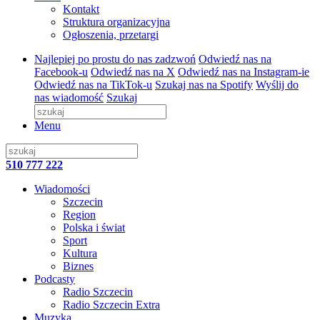
Kontakt
Struktura organizacyjna
Ogłoszenia, przetargi
Najlepiej po prostu do nas zadzwoń
Odwiedź nas na
Facebook-u
Odwiedź nas na X
Odwiedź nas na Instagram-ie
Odwiedź nas na TikTok-u
Szukaj nas na Spotify
Wyślij do
nas wiadomość
Szukaj
Menu
510 777 222
Wiadomości
Szczecin
Region
Polska i świat
Sport
Kultura
Biznes
Podcasty
Radio Szczecin
Radio Szczecin Extra
Muzyka