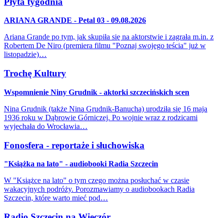
Płyta tygodnia
ARIANA GRANDE - Petal 03 - 09.08.2026
Ariana Grande po tym, jak skupiła się na aktorstwie i zagrała m.in. z
Robertem De Niro (premiera filmu "Poznaj swojego teścia" już w
listopadzie)…
Trochę Kultury
Wspomnienie Niny Grudnik - aktorki szczecińskich scen
Nina Grudnik (także Nina Grudnik-Banucha) urodziła się 16 maja
1936 roku w Dąbrowie Górniczej. Po wojnie wraz z rodzicami
wyjechała do Wrocławia…
Fonosfera - reportaże i słuchowiska
"Książka na lato" - audiobooki Radia Szczecin
W "Książce na lato" o tym czego można posłuchać w czasie
wakacyjnych podróży. Porozmawiamy o audiobookach Radia
Szczecin, które warto mieć pod…
Radio Szczecin na Wieczór