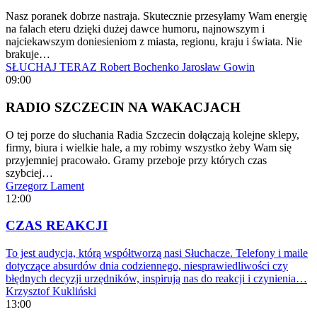
Nasz poranek dobrze nastraja. Skutecznie przesyłamy Wam energię
na falach eteru dzięki dużej dawce humoru, najnowszym i
najciekawszym doniesieniom z miasta, regionu, kraju i świata. Nie
brakuje…
SŁUCHAJ TERAZ
Robert Bochenko
Jarosław Gowin
09:00
RADIO SZCZECIN NA WAKACJACH
O tej porze do słuchania Radia Szczecin dołączają kolejne sklepy,
firmy, biura i wielkie hale, a my robimy wszystko żeby Wam się
przyjemniej pracowało. Gramy przeboje przy których czas
szybciej…
Grzegorz Lament
12:00
CZAS REAKCJI
To jest audycja, którą współtworzą nasi Słuchacze. Telefony i maile
dotyczące absurdów dnia codziennego, niesprawiedliwości czy
błędnych decyzji urzędników, inspirują nas do reakcji i czynienia…
Krzysztof Kukliński
13:00