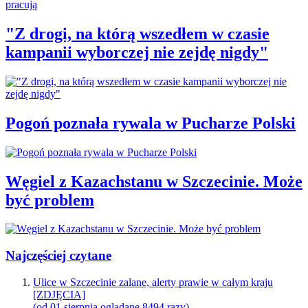
"Z drogi, na którą wszedłem w czasie
kampanii wyborczej nie zejdę nigdy"
Pogoń poznała rywala w Pucharze Polski
Węgiel z Kazachstanu w Szczecinie. Może
być problem
Najczęściej czytane
Ulice w Szczecinie zalane, alerty prawie w całym kraju
[ZDJĘCIA]
(od 01 sierpnia oglądane 8494 razy)