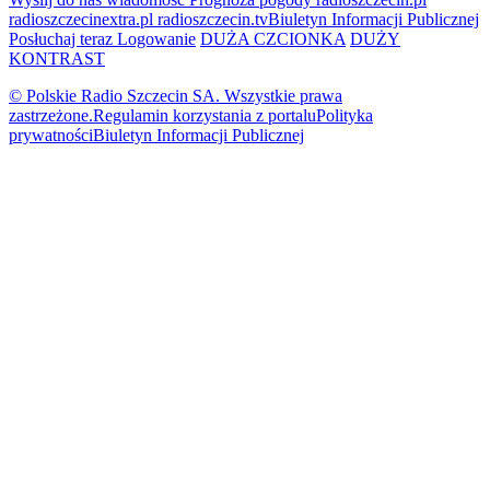
radioszczecinextra.pl
radioszczecin.tv
Biuletyn Informacji Publicznej
Posłuchaj teraz
Logowanie
DUŻA CZCIONKA
DUŻY
KONTRAST
© Polskie Radio Szczecin SA. Wszystkie prawa
zastrzeżone.
Regulamin korzystania z portalu
Polityka
prywatności
Biuletyn Informacji Publicznej