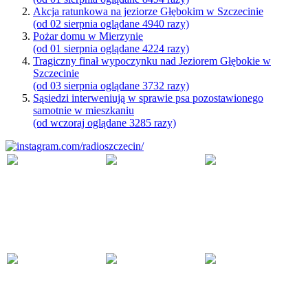
Akcja ratunkowa na jeziorze Głębokim w Szczecinie
(od 02 sierpnia oglądane 4940 razy)
Pożar domu w Mierzynie
(od 01 sierpnia oglądane 4224 razy)
Tragiczny finał wypoczynku nad Jeziorem Głębokie w
Szczecinie
(od 03 sierpnia oglądane 3732 razy)
Sąsiedzi interweniują w sprawie psa pozostawionego
samotnie w mieszkaniu
(od wczoraj oglądane 3285 razy)