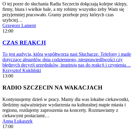
O tej porze do słuchania Radia Szczecin dołączają kolejne sklepy,
firmy, biura i wielkie hale, a my robimy wszystko żeby Wam się
przyjemniej pracowało. Gramy przeboje przy których czas
szybciej…
Grzegorz Lament
12:00
CZAS REAKCJI
To jest audycja, którą współtworzą nasi Słuchacze. Telefony i maile
dotyczące absurdów dnia codziennego, niesprawiedliwości czy
błędnych decyzji urzędników, inspirują nas do reakcji i czynienia…
Krzysztof Kukliński
13:00
RADIO SZCZECIN NA WAKACJACH
Kontynuujemy dzień w pracy. Mamy dla was lokalne ciekawostki,
śledzimy najważniejsze wydarzenia na kulturalnej mapie miasta i
regionu, rozdajemy zaproszenia na koncerty. Rozmawiamy z
ciekawymi postaciami…
Anna Łukaszek
17:00