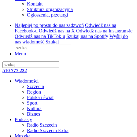
Kontakt
Struktura organizacyjna
Ogłoszenia, przetargi
Najlepiej po prostu do nas zadzwoń
Odwiedź nas na
Facebook-u
Odwiedź nas na X
Odwiedź nas na Instagram-ie
Odwiedź nas na TikTok-u
Szukaj nas na Spotify
Wyślij do
nas wiadomość
Szukaj
Menu
510 777 222
Wiadomości
Szczecin
Region
Polska i świat
Sport
Kultura
Biznes
Podcasty
Radio Szczecin
Radio Szczecin Extra
Muzyka