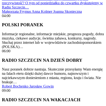
rzeczywistość? O tym od poniedziałku do czwartku dyskutujemy w
Radiu Szczecin…
Małgorzata Frymus
Anna Kolmer
Joanna Skonieczna
04:00
POLSKI PORANEK
Informacje regionalne, informacje miejskie, prognoza pogody, dobra
muzyka, ciekawe audycje, świetna zabawa, konkursy, nagrody.
Słuchaj przez internet lub w województwie zachodniopomorskiem
(POLSKA)…
06:00
RADIO SZCZECIN NA DZIEŃ DOBRY
Nasz poranek dobrze nastraja. Skutecznie przesyłamy Wam energię
na falach eteru dzięki dużej dawce humoru, najnowszym i
najciekawszym doniesieniom z miasta, regionu, kraju i świata. Nie
brakuje…
Robert Bochenko
Jarosław Gowin
09:00
RADIO SZCZECIN NA WAKACJACH