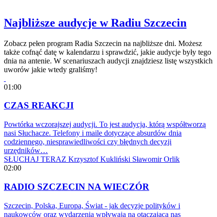
Najbliższe audycje w Radiu Szczecin
Zobacz pełen program Radia Szczecin na najbliższe dni. Możesz
także cofnąć datę w kalendarzu i sprawdzić, jakie audycje były tego
dnia na antenie. W scenariuszach audycji znajdziesz listę wszystkich
uworów jakie wtedy graliśmy!
01:00
CZAS REAKCJI
Powtórka wczorajszej audycji. To jest audycja, którą współtworzą
nasi Słuchacze. Telefony i maile dotyczące absurdów dnia
codziennego, niesprawiedliwości czy błędnych decyzji
urzędników…
SŁUCHAJ TERAZ
Krzysztof Kukliński
Sławomir Orlik
02:00
RADIO SZCZECIN NA WIECZÓR
Szczecin, Polska, Europa, Świat - jak decyzje polityków i
naukowców oraz wydarzenia wpływają na otaczającą nas