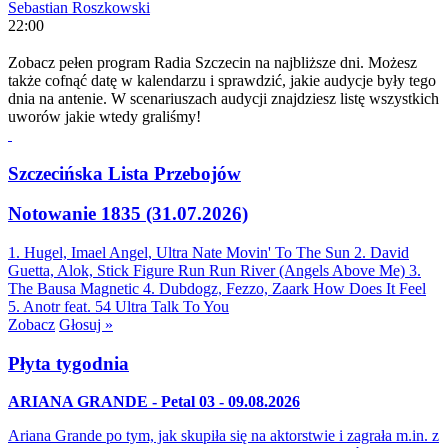
Sebastian Roszkowski
22:00
Zobacz pełen program Radia Szczecin na najbliższe dni. Możesz
także cofnąć datę w kalendarzu i sprawdzić, jakie audycje były tego
dnia na antenie. W scenariuszach audycji znajdziesz listę wszystkich
uworów jakie wtedy graliśmy!
Szczecińska Lista Przebojów
Notowanie 1835 (31.07.2026)
1. Hugel, Imael Angel, Ultra Nate
Movin' To The Sun
2. David
Guetta, Alok, Stick Figure
Run Run River (Angels Above Me)
3.
The Bausa
Magnetic
4. Dubdogz, Fezzo, Zaark
How Does It Feel
5. Anotr feat. 54 Ultra
Talk To You
Zobacz
Głosuj »
Płyta tygodnia
ARIANA GRANDE - Petal 03 - 09.08.2026
Ariana Grande po tym, jak skupiła się na aktorstwie i zagrała m.in. z