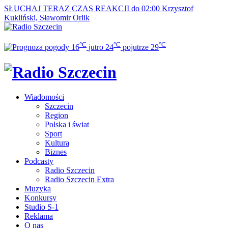
SŁUCHAJ TERAZ
CZAS REAKCJI do 02:00
Krzysztof
Kukliński, Sławomir Orlik
°C
°C
°C
16
jutro
24
pojutrze
29
Wiadomości
Szczecin
Region
Polska i świat
Sport
Kultura
Biznes
Podcasty
Radio Szczecin
Radio Szczecin Extra
Muzyka
Konkursy
Studio S-1
Reklama
O nas