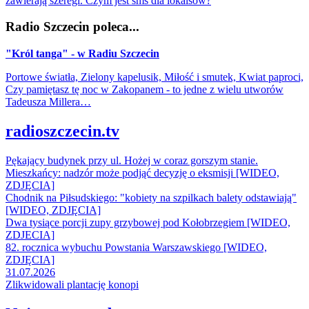
zawierają szeregi. Czym jest sms dla lokalsów?
Radio Szczecin poleca...
"Król tanga" - w Radiu Szczecin
Portowe światła, Zielony kapelusik, Miłość i smutek, Kwiat paproci,
Czy pamiętasz tę noc w Zakopanem - to jedne z wielu utworów
Tadeusza Millera…
radioszczecin.tv
Pękający budynek przy ul. Hożej w coraz gorszym stanie.
Mieszkańcy: nadzór może podjąć decyzję o eksmisji [WIDEO,
ZDJĘCIA]
Chodnik na Piłsudskiego: "kobiety na szpilkach balety odstawiają"
[WIDEO, ZDJĘCIA]
Dwa tysiące porcji zupy grzybowej pod Kołobrzegiem [WIDEO,
ZDJECIA]
82. rocznica wybuchu Powstania Warszawskiego [WIDEO,
ZDJĘCIA]
31.07.2026
Zlikwidowali plantację konopi