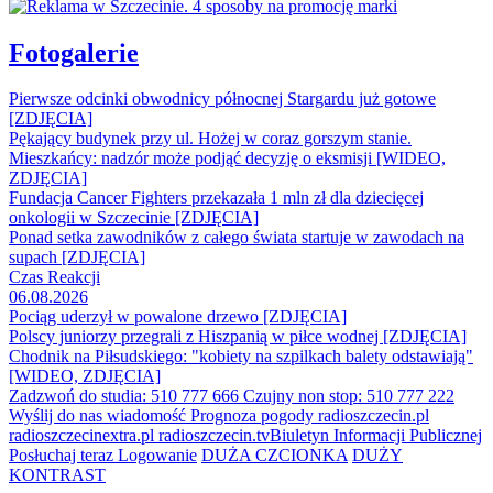
Fotogalerie
Pierwsze odcinki obwodnicy północnej Stargardu już gotowe
[ZDJĘCIA]
Pękający budynek przy ul. Hożej w coraz gorszym stanie.
Mieszkańcy: nadzór może podjąć decyzję o eksmisji [WIDEO,
ZDJĘCIA]
Fundacja Cancer Fighters przekazała 1 mln zł dla dziecięcej
onkologii w Szczecinie [ZDJĘCIA]
Ponad setka zawodników z całego świata startuje w zawodach na
supach [ZDJĘCIA]
Czas Reakcji
06.08.2026
Pociąg uderzył w powalone drzewo [ZDJĘCIA]
Polscy juniorzy przegrali z Hiszpanią w piłce wodnej [ZDJĘCIA]
Chodnik na Piłsudskiego: "kobiety na szpilkach balety odstawiają"
[WIDEO, ZDJĘCIA]
Zadzwoń do studia: 510 777 666
Czujny non stop: 510 777 222
Wyślij do nas wiadomość
Prognoza pogody
radioszczecin.pl
radioszczecinextra.pl
radioszczecin.tv
Biuletyn Informacji Publicznej
Posłuchaj teraz
Logowanie
DUŻA CZCIONKA
DUŻY
KONTRAST