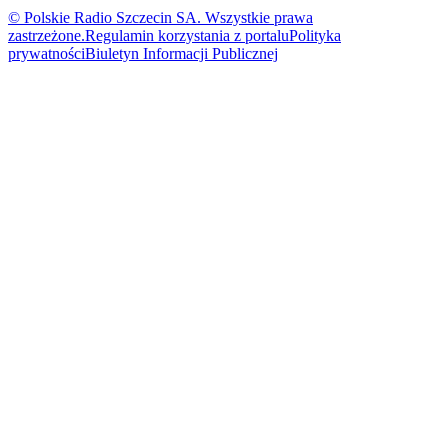
© Polskie Radio Szczecin SA. Wszystkie prawa
zastrzeżone.
Regulamin korzystania z portalu
Polityka
prywatności
Biuletyn Informacji Publicznej