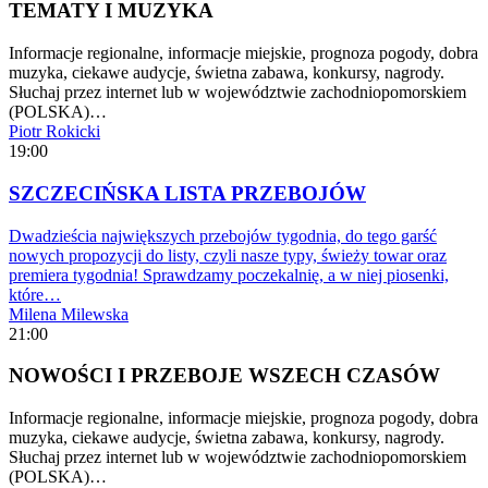
TEMATY I MUZYKA
Informacje regionalne, informacje miejskie, prognoza pogody, dobra
muzyka, ciekawe audycje, świetna zabawa, konkursy, nagrody.
Słuchaj przez internet lub w województwie zachodniopomorskiem
(POLSKA)…
Piotr Rokicki
19:00
SZCZECIŃSKA LISTA PRZEBOJÓW
Dwadzieścia największych przebojów tygodnia, do tego garść
nowych propozycji do listy, czyli nasze typy, świeży towar oraz
premiera tygodnia! Sprawdzamy poczekalnię, a w niej piosenki,
które…
Milena Milewska
21:00
NOWOŚCI I PRZEBOJE WSZECH CZASÓW
Informacje regionalne, informacje miejskie, prognoza pogody, dobra
muzyka, ciekawe audycje, świetna zabawa, konkursy, nagrody.
Słuchaj przez internet lub w województwie zachodniopomorskiem
(POLSKA)…