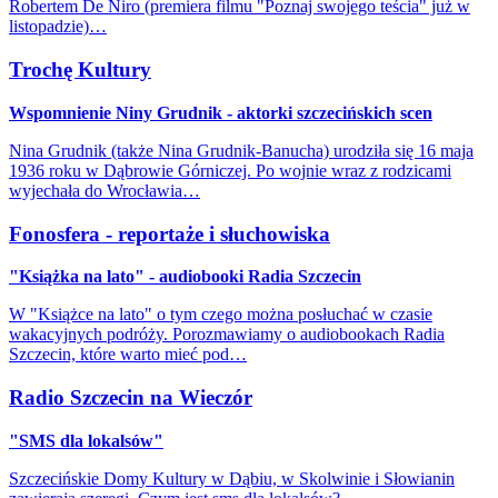
Robertem De Niro (premiera filmu "Poznaj swojego teścia" już w
listopadzie)…
Trochę Kultury
Wspomnienie Niny Grudnik - aktorki szczecińskich scen
Nina Grudnik (także Nina Grudnik-Banucha) urodziła się 16 maja
1936 roku w Dąbrowie Górniczej. Po wojnie wraz z rodzicami
wyjechała do Wrocławia…
Fonosfera - reportaże i słuchowiska
"Książka na lato" - audiobooki Radia Szczecin
W "Książce na lato" o tym czego można posłuchać w czasie
wakacyjnych podróży. Porozmawiamy o audiobookach Radia
Szczecin, które warto mieć pod…
Radio Szczecin na Wieczór
"SMS dla lokalsów"
Szczecińskie Domy Kultury w Dąbiu, w Skolwinie i Słowianin