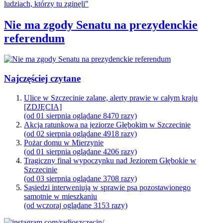
Nie ma zgody Senatu na prezydenckie
referendum
Najczęściej czytane
Ulice w Szczecinie zalane, alerty prawie w całym kraju
[ZDJĘCIA]
(od 01 sierpnia oglądane 8470 razy)
Akcja ratunkowa na jeziorze Głębokim w Szczecinie
(od 02 sierpnia oglądane 4918 razy)
Pożar domu w Mierzynie
(od 01 sierpnia oglądane 4206 razy)
Tragiczny finał wypoczynku nad Jeziorem Głębokie w
Szczecinie
(od 03 sierpnia oglądane 3708 razy)
Sąsiedzi interweniują w sprawie psa pozostawionego
samotnie w mieszkaniu
(od wczoraj oglądane 3153 razy)