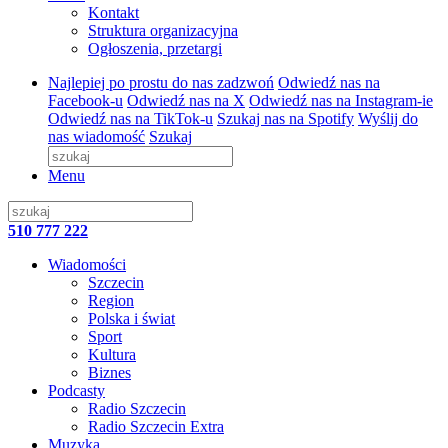
Kontakt
Struktura organizacyjna
Ogłoszenia, przetargi
Najlepiej po prostu do nas zadzwoń
Odwiedź nas na
Facebook-u
Odwiedź nas na X
Odwiedź nas na Instagram-ie
Odwiedź nas na TikTok-u
Szukaj nas na Spotify
Wyślij do
nas wiadomość
Szukaj
Menu
510 777 222
Wiadomości
Szczecin
Region
Polska i świat
Sport
Kultura
Biznes
Podcasty
Radio Szczecin
Radio Szczecin Extra
Muzyka