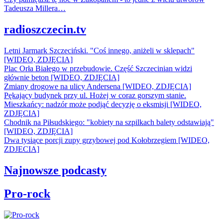
Tadeusza Millera…
radioszczecin.tv
Letni Jarmark Szczeciński. "Coś innego, aniżeli w sklepach"
[WIDEO, ZDJĘCIA]
Plac Orła Białego w przebudowie. Część Szczecinian widzi
głównie beton [WIDEO, ZDJĘCIA]
Zmiany drogowe na ulicy Andersena [WIDEO, ZDJĘCIA]
Pękający budynek przy ul. Hożej w coraz gorszym stanie.
Mieszkańcy: nadzór może podjąć decyzję o eksmisji [WIDEO,
ZDJĘCIA]
Chodnik na Piłsudskiego: "kobiety na szpilkach balety odstawiają"
[WIDEO, ZDJĘCIA]
Dwa tysiące porcji zupy grzybowej pod Kołobrzegiem [WIDEO,
ZDJECIA]
Najnowsze podcasty
Pro-rock