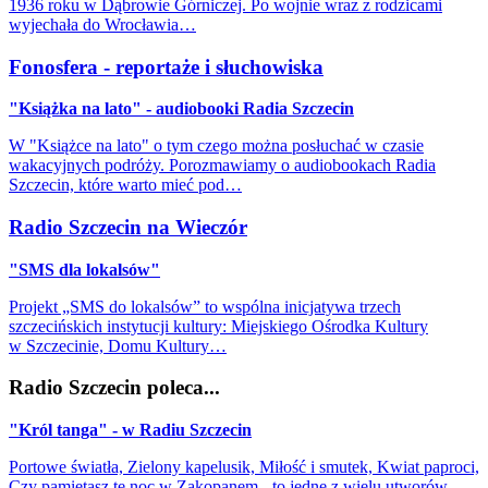
1936 roku w Dąbrowie Górniczej. Po wojnie wraz z rodzicami
wyjechała do Wrocławia…
Fonosfera - reportaże i słuchowiska
"Książka na lato" - audiobooki Radia Szczecin
W "Książce na lato" o tym czego można posłuchać w czasie
wakacyjnych podróży. Porozmawiamy o audiobookach Radia
Szczecin, które warto mieć pod…
Radio Szczecin na Wieczór
"SMS dla lokalsów"
Projekt „SMS do lokalsów” to wspólna inicjatywa trzech
szczecińskich instytucji kultury: Miejskiego Ośrodka Kultury
w Szczecinie, Domu Kultury…
Radio Szczecin poleca...
"Król tanga" - w Radiu Szczecin
Portowe światła, Zielony kapelusik, Miłość i smutek, Kwiat paproci,
Czy pamiętasz tę noc w Zakopanem - to jedne z wielu utworów