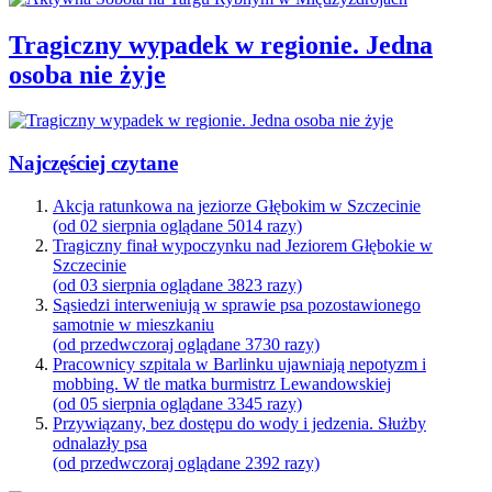
Tragiczny wypadek w regionie. Jedna
osoba nie żyje
Najczęściej czytane
Akcja ratunkowa na jeziorze Głębokim w Szczecinie
(od 02 sierpnia oglądane 5014 razy)
Tragiczny finał wypoczynku nad Jeziorem Głębokie w
Szczecinie
(od 03 sierpnia oglądane 3823 razy)
Sąsiedzi interweniują w sprawie psa pozostawionego
samotnie w mieszkaniu
(od przedwczoraj oglądane 3730 razy)
Pracownicy szpitala w Barlinku ujawniają nepotyzm i
mobbing. W tle matka burmistrz Lewandowskiej
(od 05 sierpnia oglądane 3345 razy)
Przywiązany, bez dostępu do wody i jedzenia. Służby
odnalazły psa
(od przedwczoraj oglądane 2392 razy)