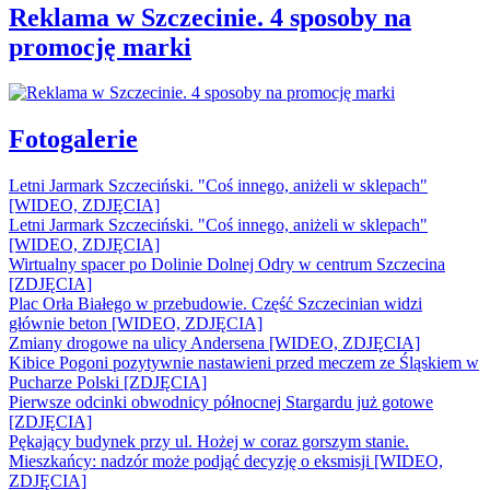
Reklama w Szczecinie. 4 sposoby na
promocję marki
Fotogalerie
Letni Jarmark Szczeciński. "Coś innego, aniżeli w sklepach"
[WIDEO, ZDJĘCIA]
Letni Jarmark Szczeciński. "Coś innego, aniżeli w sklepach"
[WIDEO, ZDJĘCIA]
Wirtualny spacer po Dolinie Dolnej Odry w centrum Szczecina
[ZDJĘCIA]
Plac Orła Białego w przebudowie. Część Szczecinian widzi
głównie beton [WIDEO, ZDJĘCIA]
Zmiany drogowe na ulicy Andersena [WIDEO, ZDJĘCIA]
Kibice Pogoni pozytywnie nastawieni przed meczem ze Śląskiem w
Pucharze Polski [ZDJĘCIA]
Pierwsze odcinki obwodnicy północnej Stargardu już gotowe
[ZDJĘCIA]
Pękający budynek przy ul. Hożej w coraz gorszym stanie.
Mieszkańcy: nadzór może podjąć decyzję o eksmisji [WIDEO,
ZDJĘCIA]