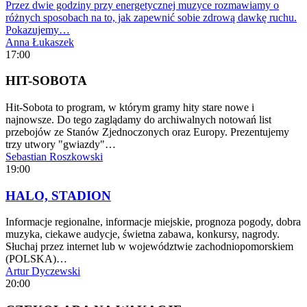
Przez dwie godziny przy energetycznej muzyce rozmawiamy o
różnych sposobach na to, jak zapewnić sobie zdrową dawkę ruchu.
Pokazujemy…
Anna Łukaszek
17:00
HIT-SOBOTA
Hit-Sobota to program, w którym gramy hity stare nowe i
najnowsze. Do tego zaglądamy do archiwalnych notowań list
przebojów ze Stanów Zjednoczonych oraz Europy. Prezentujemy
trzy utwory "gwiazdy"…
Sebastian Roszkowski
19:00
HALO, STADION
Informacje regionalne, informacje miejskie, prognoza pogody, dobra
muzyka, ciekawe audycje, świetna zabawa, konkursy, nagrody.
Słuchaj przez internet lub w województwie zachodniopomorskiem
(POLSKA)…
Artur Dyczewski
20:00