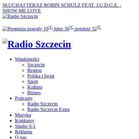
SŁUCHAJ TERAZ
ROBIN SCHULZ FEAT. J.U.D.G.E. -
SHOW ME LOVE
°C
°C
°C
19
jutro
30
pojutrze
32
Wiadomości
Szczecin
Region
Polska i świat
Sport
Kultura
Biznes
Podcasty
Radio Szczecin
Radio Szczecin Extra
Muzyka
Konkursy
Studio S-1
Reklama
O nas