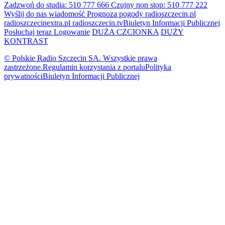
Zadzwoń do studia: 510 777 666
Czujny non stop: 510 777 222
Wyślij do nas wiadomość
Prognoza pogody
radioszczecin.pl
radioszczecinextra.pl
radioszczecin.tv
Biuletyn Informacji Publicznej
Posłuchaj teraz
Logowanie
DUŻA CZCIONKA
DUŻY
KONTRAST
© Polskie Radio Szczecin SA. Wszystkie prawa
zastrzeżone.
Regulamin korzystania z portalu
Polityka
prywatności
Biuletyn Informacji Publicznej