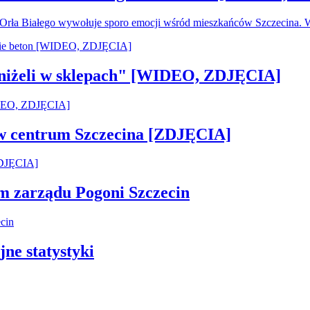
u Orła Białego wywołuje sporo emocji wśród mieszkańców Szczecina.
 aniżeli w sklepach" [WIDEO, ZDJĘCIA]
 w centrum Szczecina [ZDJĘCIA]
em zarządu Pogoni Szczecin
jne statystyki