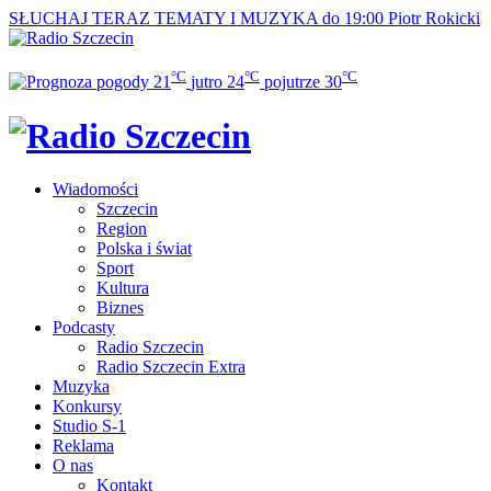
SŁUCHAJ TERAZ
TEMATY I MUZYKA do 19:00
Piotr Rokicki
°C
°C
°C
21
jutro
24
pojutrze
30
Wiadomości
Szczecin
Region
Polska i świat
Sport
Kultura
Biznes
Podcasty
Radio Szczecin
Radio Szczecin Extra
Muzyka
Konkursy
Studio S-1
Reklama
O nas
Kontakt