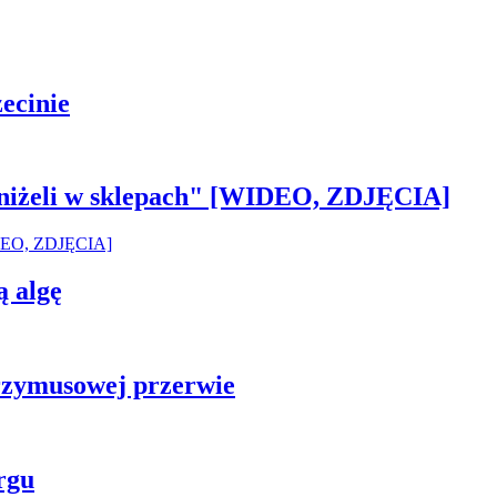
ecinie
 aniżeli w sklepach" [WIDEO, ZDJĘCIA]
ą algę
rzymusowej przerwie
rgu