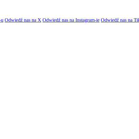
-u
Odwiedź nas na X
Odwiedź nas na Instagram-ie
Odwiedź nas na Ti