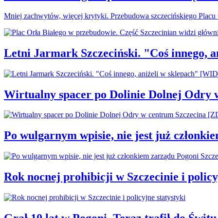
Mniej zachwytów, więcej krytyki. Przebudowa szczecińskiego Plac
Letni Jarmark Szczeciński. "Coś innego,
Wirtualny spacer po Dolinie Dolnej Odry
Po wulgarnym wpisie, nie jest już członki
Rok nocnej prohibicji w Szczecinie i policy
Grał 10 lat w Pogoni. Teraz trafił do Świtu