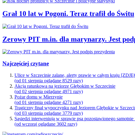
Grał 10 lat w Pogoni. Teraz trafił do Świtu
Zerowy PIT m.in. dla marynarzy. Jest pod
Najczęściej czytane
Ulice w Szczecinie zalane, alerty prawie w całym kraju [ZDJ
(od 01 sierpnia oglądane 8529 razy)
Akcja ratunkowa na jeziorze Głębokim w Szczecinie
(od 02 sierpnia oglądane 4971 razy)
Pożar domu w Mierzynie
(od 01 sierpnia oglądane 4271 razy)
Tragiczny finał wypoczynku nad Jeziorem Głębokie w Szczeci
(od 03 sierpnia oglądane 3779 razy)
Sąsiedzi interweniują w sprawie psa pozostawionego samotnie
(od wczoraj oglądane 3602 razy)