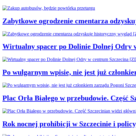
Zabytkowe ogrodzenie cmentarza odzysku
Wirtualny spacer po Dolinie Dolnej Odry
Po wulgarnym wpisie, nie jest już członki
Plac Orła Białego w przebudowie. Część 
Rok nocnej prohibicji w Szczecinie i policy