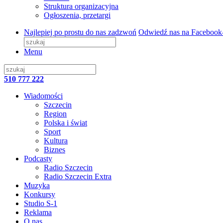
Struktura organizacyjna
Ogłoszenia, przetargi
Najlepiej po prostu do nas zadzwoń
Odwiedź nas na Facebook
Menu
510 777 222
Wiadomości
Szczecin
Region
Polska i świat
Sport
Kultura
Biznes
Podcasty
Radio Szczecin
Radio Szczecin Extra
Muzyka
Konkursy
Studio S-1
Reklama
O nas