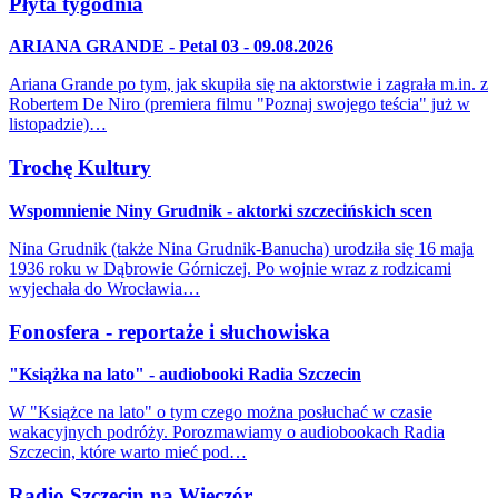
Płyta tygodnia
ARIANA GRANDE - Petal 03 - 09.08.2026
Ariana Grande po tym, jak skupiła się na aktorstwie i zagrała m.in. z
Robertem De Niro (premiera filmu "Poznaj swojego teścia" już w
listopadzie)…
Trochę Kultury
Wspomnienie Niny Grudnik - aktorki szczecińskich scen
Nina Grudnik (także Nina Grudnik-Banucha) urodziła się 16 maja
1936 roku w Dąbrowie Górniczej. Po wojnie wraz z rodzicami
wyjechała do Wrocławia…
Fonosfera - reportaże i słuchowiska
"Książka na lato" - audiobooki Radia Szczecin
W "Książce na lato" o tym czego można posłuchać w czasie
wakacyjnych podróży. Porozmawiamy o audiobookach Radia
Szczecin, które warto mieć pod…
Radio Szczecin na Wieczór