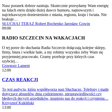
Nasz poranek dobrze nastraja. Skutecznie przesyłamy Wam energię
na falach eteru dzięki dużej dawce humoru, najnowszym i
najciekawszym doniesieniom z miasta, regionu, kraju i świata. Nie
brakuje…
SŁUCHAJ TERAZ
Robert Bochenko
Jarosław Gowin
09:00
RADIO SZCZECIN NA WAKACJACH
O tej porze do słuchania Radia Szczecin dołączają kolejne sklepy,
firmy, biura i wielkie hale, a my robimy wszystko żeby Wam się
przyjemniej pracowało. Gramy przeboje przy których czas
szybciej…
Grzegorz Lament
12:00
CZAS REAKCJI
To jest audycja, którą współtworzą nasi Słuchacze. Telefony i maile
dotyczące absurdów dnia codziennego, niesprawiedliwości czy
błędnych decyzji urzędników, inspirują nas do reakcji i czynienia…
Krzysztof Kukliński
13:00