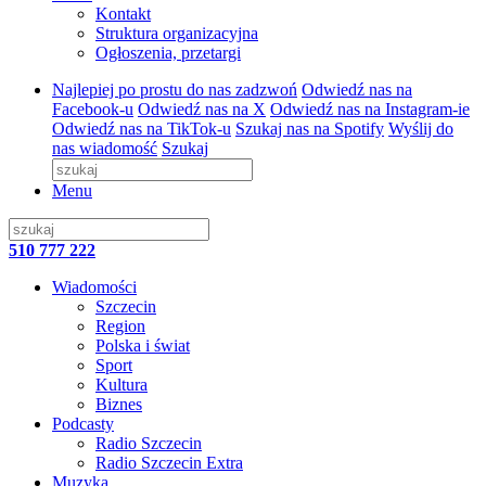
Kontakt
Struktura organizacyjna
Ogłoszenia, przetargi
Najlepiej po prostu do nas zadzwoń
Odwiedź nas na
Facebook-u
Odwiedź nas na X
Odwiedź nas na Instagram-ie
Odwiedź nas na TikTok-u
Szukaj nas na Spotify
Wyślij do
nas wiadomość
Szukaj
Menu
510 777 222
Wiadomości
Szczecin
Region
Polska i świat
Sport
Kultura
Biznes
Podcasty
Radio Szczecin
Radio Szczecin Extra
Muzyka