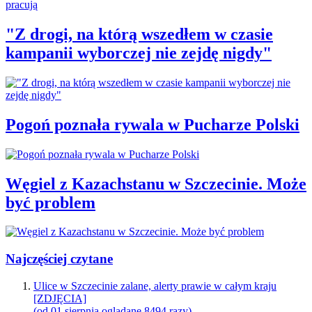
"Z drogi, na którą wszedłem w czasie
kampanii wyborczej nie zejdę nigdy"
Pogoń poznała rywala w Pucharze Polski
Węgiel z Kazachstanu w Szczecinie. Może
być problem
Najczęściej czytane
Ulice w Szczecinie zalane, alerty prawie w całym kraju
[ZDJĘCIA]
(od 01 sierpnia oglądane 8494 razy)