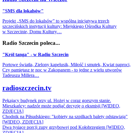
"SMS dla lokalsów"
Projekt „SMS do lokalsów” to wspólna inicjatywa trzech
szczecińskich instytucji kultury: Miejskiego Ośrodka Kultury
w Szczecinie, Domu Kultury…
Radio Szczecin poleca...
"Król tanga" - w Radiu Szczecin
Portowe światła, Zielony kapelusik, Miłość i smutek, Kwiat paproci,
Czy pamiętasz tę noc w Zakopanem - to jedne z wielu utworów
Tadeusza Millera…
radioszczecin.tv
Pękający budynek przy ul. Hożej w coraz gorszym stanie.
Mieszkańcy: nadzór może podjąć decyzję o eksmisji [WIDEO,
ZDJĘCIA]
Chodnik na Piłsudskiego: "kobiety na szpilkach balety odstawiają"
[WIDEO, ZDJĘCIA]
Dwa tysiące porcji zupy grzybowej pod Kołobrzegiem [WIDEO,
ZDJECIA]