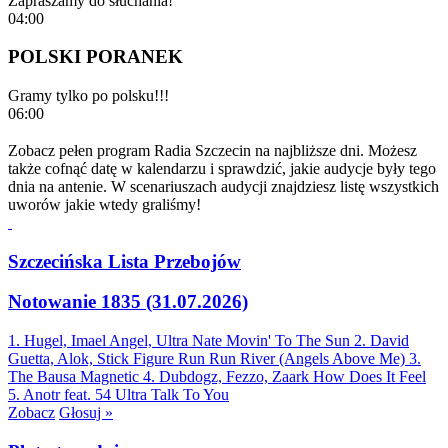
Zapraszamy do słuchania!
04:00
POLSKI PORANEK
Gramy tylko po polsku!!!
06:00
Zobacz pełen program Radia Szczecin na najbliższe dni. Możesz
także cofnąć datę w kalendarzu i sprawdzić, jakie audycje były tego
dnia na antenie. W scenariuszach audycji znajdziesz listę wszystkich
uworów jakie wtedy graliśmy!
Szczecińska Lista Przebojów
Notowanie 1835 (31.07.2026)
1. Hugel, Imael Angel, Ultra Nate
Movin' To The Sun
2. David
Guetta, Alok, Stick Figure
Run Run River (Angels Above Me)
3.
The Bausa
Magnetic
4. Dubdogz, Fezzo, Zaark
How Does It Feel
5. Anotr feat. 54 Ultra
Talk To You
Zobacz
Głosuj »