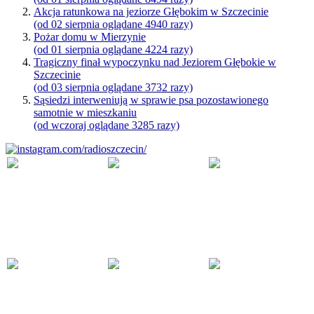
Akcja ratunkowa na jeziorze Głębokim w Szczecinie
(od 02 sierpnia oglądane 4940 razy)
Pożar domu w Mierzynie
(od 01 sierpnia oglądane 4224 razy)
Tragiczny finał wypoczynku nad Jeziorem Głębokie w
Szczecinie
(od 03 sierpnia oglądane 3732 razy)
Sąsiedzi interweniują w sprawie psa pozostawionego
samotnie w mieszkaniu
(od wczoraj oglądane 3285 razy)