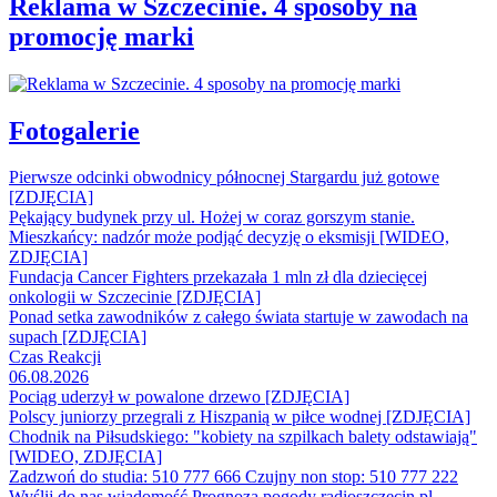
Reklama w Szczecinie. 4 sposoby na
promocję marki
Fotogalerie
Pierwsze odcinki obwodnicy północnej Stargardu już gotowe
[ZDJĘCIA]
Pękający budynek przy ul. Hożej w coraz gorszym stanie.
Mieszkańcy: nadzór może podjąć decyzję o eksmisji [WIDEO,
ZDJĘCIA]
Fundacja Cancer Fighters przekazała 1 mln zł dla dziecięcej
onkologii w Szczecinie [ZDJĘCIA]
Ponad setka zawodników z całego świata startuje w zawodach na
supach [ZDJĘCIA]
Czas Reakcji
06.08.2026
Pociąg uderzył w powalone drzewo [ZDJĘCIA]
Polscy juniorzy przegrali z Hiszpanią w piłce wodnej [ZDJĘCIA]
Chodnik na Piłsudskiego: "kobiety na szpilkach balety odstawiają"
[WIDEO, ZDJĘCIA]
Zadzwoń do studia: 510 777 666
Czujny non stop: 510 777 222
Wyślij do nas wiadomość
Prognoza pogody
radioszczecin.pl