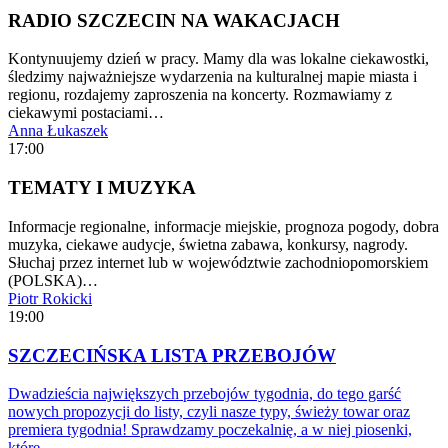
RADIO SZCZECIN NA WAKACJACH
Kontynuujemy dzień w pracy. Mamy dla was lokalne ciekawostki,
śledzimy najważniejsze wydarzenia na kulturalnej mapie miasta i
regionu, rozdajemy zaproszenia na koncerty. Rozmawiamy z
ciekawymi postaciami…
Anna Łukaszek
17:00
TEMATY I MUZYKA
Informacje regionalne, informacje miejskie, prognoza pogody, dobra
muzyka, ciekawe audycje, świetna zabawa, konkursy, nagrody.
Słuchaj przez internet lub w województwie zachodniopomorskiem
(POLSKA)…
Piotr Rokicki
19:00
SZCZECIŃSKA LISTA PRZEBOJÓW
Dwadzieścia największych przebojów tygodnia, do tego garść
nowych propozycji do listy, czyli nasze typy, świeży towar oraz
premiera tygodnia! Sprawdzamy poczekalnię, a w niej piosenki,
które…