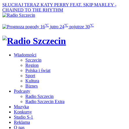
SŁUCHAJ TERAZ
KATY PERRY FEAT. SKIP MARLEY -
CHAINED TO THE RHYTHM
°C
°C
°C
16
jutro
24
pojutrze
30
Wiadomości
Szczecin
Region
Polska i świat
Sport
Kultura
Biznes
Podcasty
Radio Szczecin
Radio Szczecin Extra
Muzyka
Konkursy
Studio S-1
Reklama
O nas