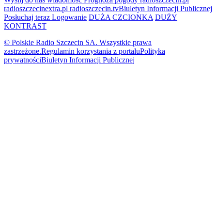
radioszczecinextra.pl
radioszczecin.tv
Biuletyn Informacji Publicznej
Posłuchaj teraz
Logowanie
DUŻA CZCIONKA
DUŻY
KONTRAST
© Polskie Radio Szczecin SA. Wszystkie prawa
zastrzeżone.
Regulamin korzystania z portalu
Polityka
prywatności
Biuletyn Informacji Publicznej