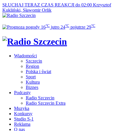
SŁUCHAJ TERAZ
CZAS REAKCJI do 02:00
Krzysztof
Kukliński, Sławomir Orlik
°C
°C
°C
16
jutro
24
pojutrze
29
Wiadomości
Szczecin
Region
Polska i świat
Sport
Kultura
Biznes
Podcasty
Radio Szczecin
Radio Szczecin Extra
Muzyka
Konkursy
Studio S-1
Reklama
O nas