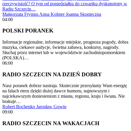
rzeczywistość? O tym od poniedziałku do czwartku dyskutujemy w
Radiu Szczecin…
Małgorzata Frymus
Anna Kolmer
Joanna Skonieczna
04:00
POLSKI PORANEK
Informacje regionalne, informacje miejskie, prognoza pogody, dobra
muzyka, ciekawe audycje, świetna zabawa, konkursy, nagrody.
Słuchaj przez internet lub w województwie zachodniopomorskiem
(POLSKA)…
06:00
RADIO SZCZECIN NA DZIEŃ DOBRY
Nasz poranek dobrze nastraja. Skutecznie przesyłamy Wam energię
na falach eteru dzięki dużej dawce humoru, najnowszym i
najciekawszym doniesieniom z miasta, regionu, kraju i świata. Nie
brakuje…
Robert Bochenko
Jarosław Gowin
09:00
RADIO SZCZECIN NA WAKACJACH