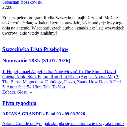
Sebastian Roszkowski
22:00
Zobacz pełen program Radia Szczecin na najbliższe dni. Możesz
także cofnąć datę w kalendarzu i sprawdzić, jakie audycje były tego
dnia na antenie. W scenariuszach audycji znajdziesz listę wszystkich
uworów jakie wtedy graliśmy!
Szczecińska Lista Przebojów
Notowanie 1835 (31.07.2026)
1. Hugel, Imael Angel, Ultra Nate
Movin' To The Sun
2. David
Guetta, Alok, Stick Figure
Run Run River (Angels Above Me)
3.
The Bausa
Magnetic
4. Dubdogz, Fezzo, Zaark
How Does It Feel
5. Anotr feat. 54 Ultra
Talk To You
Zobacz
Głosuj »
Płyta tygodnia
ARIANA GRANDE - Petal 03 - 09.08.2026
Ariana Grande po tym, jak skupiła się na aktorstwie i zagrała m.in. z