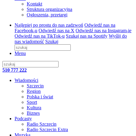
Kontakt
Struktura organizacyjna
Ogłoszenia, przetargi
Najlepiej po prostu do nas zadzwoń
Odwiedź nas na
Facebook-u
Odwiedź nas na X
Odwiedź nas na Instagram-ie
Odwiedź nas na TikTok-u
Szukaj nas na Spotify
Wyślij do
nas wiadomość
Szukaj
Menu
510 777 222
Wiadomości
Szczecin
Region
Polska i świat
Sport
Kultura
Biznes
Podcasty
Radio Szczecin
Radio Szczecin Extra
Muzyka