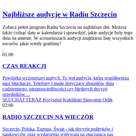
Najbliższe audycje w Radiu Szczecin
Zobacz pełen program Radia Szczecin na najbliższe dni. Możesz
także cofnąć datę w kalendarzu i sprawdzić, jakie audycje były tego
dnia na antenie. W scenariuszach audycji znajdziesz listę wszystkich
uworów jakie wtedy graliśmy!
01:00
CZAS REAKCJI
Powtórka wczorajszej audycji. To jest audycja, którą współtworzą
nasi Słuchacze. Telefony i maile dotyczące absurdów dnia
codziennego, niesprawiedliwości czy błędnych decyzji
urzędników…
SŁUCHAJ TERAZ
Krzysztof Kukliński
Sławomir Orlik
02:00
RADIO SZCZECIN NA WIECZÓR
Szczecin, Polska, Europa, Świat - jak decyzje polityków i
naukowców oraz wydarzenia wpływają na otaczającą nas