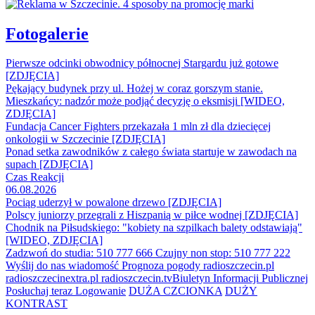
Fotogalerie
Pierwsze odcinki obwodnicy północnej Stargardu już gotowe
[ZDJĘCIA]
Pękający budynek przy ul. Hożej w coraz gorszym stanie.
Mieszkańcy: nadzór może podjąć decyzję o eksmisji [WIDEO,
ZDJĘCIA]
Fundacja Cancer Fighters przekazała 1 mln zł dla dziecięcej
onkologii w Szczecinie [ZDJĘCIA]
Ponad setka zawodników z całego świata startuje w zawodach na
supach [ZDJĘCIA]
Czas Reakcji
06.08.2026
Pociąg uderzył w powalone drzewo [ZDJĘCIA]
Polscy juniorzy przegrali z Hiszpanią w piłce wodnej [ZDJĘCIA]
Chodnik na Piłsudskiego: "kobiety na szpilkach balety odstawiają"
[WIDEO, ZDJĘCIA]
Zadzwoń do studia: 510 777 666
Czujny non stop: 510 777 222
Wyślij do nas wiadomość
Prognoza pogody
radioszczecin.pl
radioszczecinextra.pl
radioszczecin.tv
Biuletyn Informacji Publicznej
Posłuchaj teraz
Logowanie
DUŻA CZCIONKA
DUŻY
KONTRAST