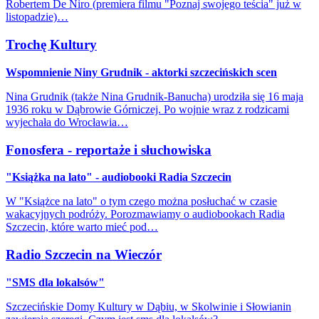
Robertem De Niro (premiera filmu "Poznaj swojego teścia" już w
listopadzie)…
Trochę Kultury
Wspomnienie Niny Grudnik - aktorki szczecińskich scen
Nina Grudnik (także Nina Grudnik-Banucha) urodziła się 16 maja
1936 roku w Dąbrowie Górniczej. Po wojnie wraz z rodzicami
wyjechała do Wrocławia…
Fonosfera - reportaże i słuchowiska
"Książka na lato" - audiobooki Radia Szczecin
W "Książce na lato" o tym czego można posłuchać w czasie
wakacyjnych podróży. Porozmawiamy o audiobookach Radia
Szczecin, które warto mieć pod…
Radio Szczecin na Wieczór
"SMS dla lokalsów"
Szczecińskie Domy Kultury w Dąbiu, w Skolwinie i Słowianin