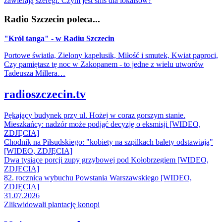
zawierają szeregi. Czym jest sms dla lokalsów?
Radio Szczecin poleca...
"Król tanga" - w Radiu Szczecin
Portowe światła, Zielony kapelusik, Miłość i smutek, Kwiat paproci,
Czy pamiętasz tę noc w Zakopanem - to jedne z wielu utworów
Tadeusza Millera…
radioszczecin.tv
Pękający budynek przy ul. Hożej w coraz gorszym stanie.
Mieszkańcy: nadzór może podjąć decyzję o eksmisji [WIDEO,
ZDJĘCIA]
Chodnik na Piłsudskiego: "kobiety na szpilkach balety odstawiają"
[WIDEO, ZDJĘCIA]
Dwa tysiące porcji zupy grzybowej pod Kołobrzegiem [WIDEO,
ZDJECIA]
82. rocznica wybuchu Powstania Warszawskiego [WIDEO,
ZDJĘCIA]
31.07.2026
Zlikwidowali plantację konopi