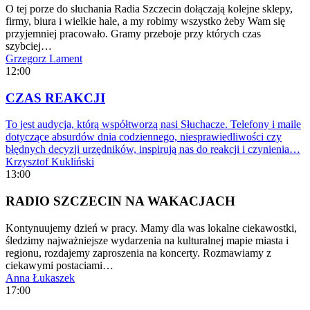
O tej porze do słuchania Radia Szczecin dołączają kolejne sklepy,
firmy, biura i wielkie hale, a my robimy wszystko żeby Wam się
przyjemniej pracowało. Gramy przeboje przy których czas
szybciej…
Grzegorz Lament
12:00
CZAS REAKCJI
To jest audycja, którą współtworzą nasi Słuchacze. Telefony i maile
dotyczące absurdów dnia codziennego, niesprawiedliwości czy
błędnych decyzji urzędników, inspirują nas do reakcji i czynienia…
Krzysztof Kukliński
13:00
RADIO SZCZECIN NA WAKACJACH
Kontynuujemy dzień w pracy. Mamy dla was lokalne ciekawostki,
śledzimy najważniejsze wydarzenia na kulturalnej mapie miasta i
regionu, rozdajemy zaproszenia na koncerty. Rozmawiamy z
ciekawymi postaciami…
Anna Łukaszek
17:00