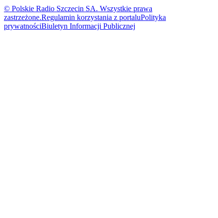
© Polskie Radio Szczecin SA. Wszystkie prawa
zastrzeżone.
Regulamin korzystania z portalu
Polityka
prywatności
Biuletyn Informacji Publicznej