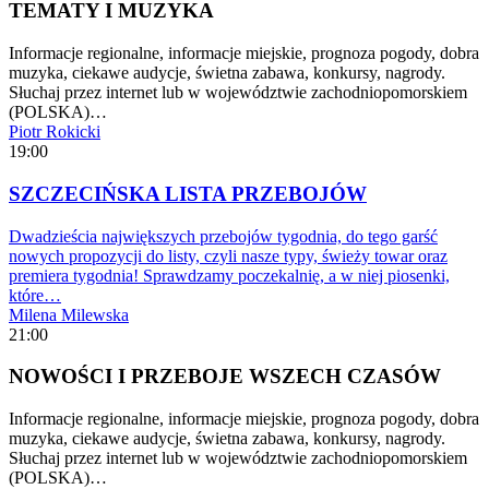
TEMATY I MUZYKA
Informacje regionalne, informacje miejskie, prognoza pogody, dobra
muzyka, ciekawe audycje, świetna zabawa, konkursy, nagrody.
Słuchaj przez internet lub w województwie zachodniopomorskiem
(POLSKA)…
Piotr Rokicki
19:00
SZCZECIŃSKA LISTA PRZEBOJÓW
Dwadzieścia największych przebojów tygodnia, do tego garść
nowych propozycji do listy, czyli nasze typy, świeży towar oraz
premiera tygodnia! Sprawdzamy poczekalnię, a w niej piosenki,
które…
Milena Milewska
21:00
NOWOŚCI I PRZEBOJE WSZECH CZASÓW
Informacje regionalne, informacje miejskie, prognoza pogody, dobra
muzyka, ciekawe audycje, świetna zabawa, konkursy, nagrody.
Słuchaj przez internet lub w województwie zachodniopomorskiem
(POLSKA)…