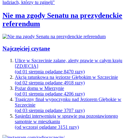
Nie ma zgody Senatu na prezydenckie
referendum
Najczęściej czytane
Ulice w Szczecinie zalane, alerty prawie w całym kraju
[ZDJĘCIA]
(od 01 sierpnia oglądane 8470 razy)
Akcja ratunkowa na jeziorze Głębokim w Szczecinie
(od 02 sierpnia oglądane 4918 razy)
Pożar domu w Mierzynie
(od 01 sierpnia oglądane 4206 razy)
Tragiczny finał wypoczynku nad Jeziorem Głębokie w
Szczecinie
(od 03 sierpnia oglądane 3707 razy)
Sąsiedzi interweniują w sprawie psa pozostawionego
samotnie w mieszkaniu
(od wczoraj oglądane 3151 razy)