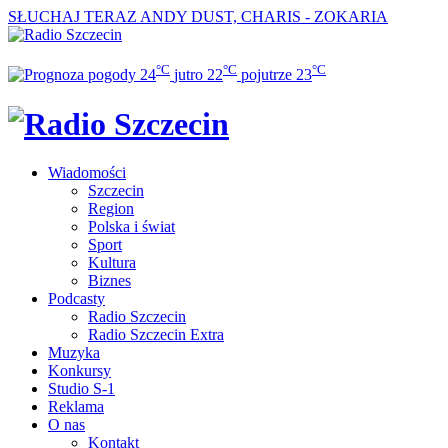
SŁUCHAJ TERAZ
ANDY DUST, CHARIS - ZOKARIA
°C
°C
°C
24
jutro
22
pojutrze
23
Wiadomości
Szczecin
Region
Polska i świat
Sport
Kultura
Biznes
Podcasty
Radio Szczecin
Radio Szczecin Extra
Muzyka
Konkursy
Studio S-1
Reklama
O nas
Kontakt