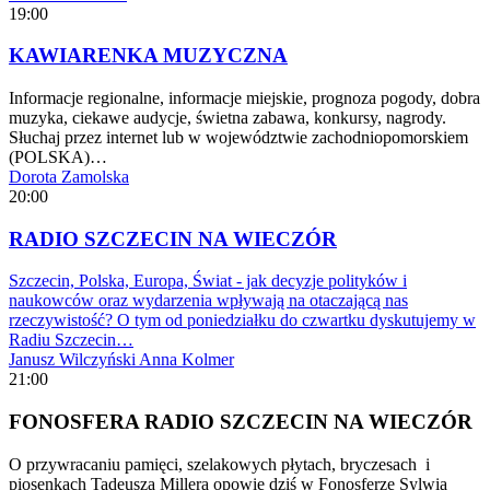
19:00
KAWIARENKA MUZYCZNA
Informacje regionalne, informacje miejskie, prognoza pogody, dobra
muzyka, ciekawe audycje, świetna zabawa, konkursy, nagrody.
Słuchaj przez internet lub w województwie zachodniopomorskiem
(POLSKA)…
Dorota Zamolska
20:00
RADIO SZCZECIN NA WIECZÓR
Szczecin, Polska, Europa, Świat - jak decyzje polityków i
naukowców oraz wydarzenia wpływają na otaczającą nas
rzeczywistość? O tym od poniedziałku do czwartku dyskutujemy w
Radiu Szczecin…
Janusz Wilczyński
Anna Kolmer
21:00
FONOSFERA RADIO SZCZECIN NA WIECZÓR
O przywracaniu pamięci, szelakowych płytach, bryczesach i
piosenkach Tadeusza Millera opowie dziś w Fonosferze Sylwia