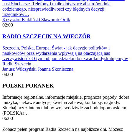
nasi Słuchacze. Telefony i maile dotyczące absurdów dnia
codziennego, niesprawiedliwości czy błędnych decyzji
urzędników…
Krzysztof Kukliński
Sławomir Orlik
02:00
RADIO SZCZECIN NA WIECZÓR
Szczecin, Polska, Europa, Świat - jak decyzje polityków i
naukowców oraz wydarzenia wpływają na otaczającą nas
rzeczywistość? O tym od poniedziałku do czwartku dyskutujemy w
Radiu Szczecin…
Janusz Wilczyński
Joanna Skonieczna
04:00
POLSKI PORANEK
Informacje regionalne, informacje miejskie, prognoza pogody, dobra
muzyka, ciekawe audycje, świetna zabawa, konkursy, nagrody.
Słuchaj przez internet lub w województwie zachodniopomorskiem
(POLSKA)…
06:00
Zobacz pełen program Radia Szczecin na najbliższe dni. Możesz