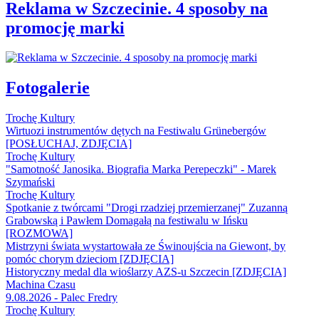
Reklama w Szczecinie. 4 sposoby na
promocję marki
Fotogalerie
Trochę Kultury
Wirtuozi instrumentów dętych na Festiwalu Grünebergów
[POSŁUCHAJ, ZDJĘCIA]
Trochę Kultury
"Samotność Janosika. Biografia Marka Perepeczki" - Marek
Szymański
Trochę Kultury
Spotkanie z twórcami "Drogi rzadziej przemierzanej" Zuzanną
Grabowską i Pawłem Domagałą na festiwalu w Ińsku
[ROZMOWA]
Mistrzyni świata wystartowała ze Świnoujścia na Giewont, by
pomóc chorym dzieciom [ZDJĘCIA]
Historyczny medal dla wioślarzy AZS-u Szczecin [ZDJĘCIA]
Machina Czasu
9.08.2026 - Palec Fredry
Trochę Kultury