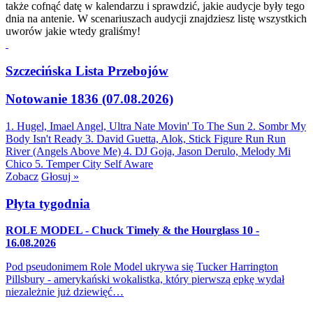
także cofnąć datę w kalendarzu i sprawdzić, jakie audycje były tego
dnia na antenie. W scenariuszach audycji znajdziesz listę wszystkich
uworów jakie wtedy graliśmy!
Szczecińska Lista Przebojów
Notowanie 1836 (07.08.2026)
1. Hugel, Imael Angel, Ultra Nate
Movin' To The Sun
2. Sombr
My
Body Isn't Ready
3. David Guetta, Alok, Stick Figure
Run Run
River (Angels Above Me)
4. DJ Goja, Jason Derulo, Melody
Mi
Chico
5. Temper City
Self Aware
Zobacz
Głosuj »
Płyta tygodnia
ROLE MODEL - Chuck Timely & the Hourglass 10 -
16.08.2026
Pod pseudonimem Role Model ukrywa się Tucker Harrington
Pillsbury - amerykański wokalistka, który pierwszą epkę wydał
niezależnie już dziewięć…