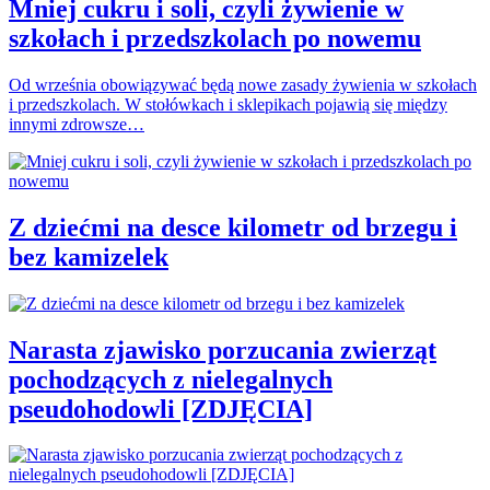
Mniej cukru i soli, czyli żywienie w
szkołach i przedszkolach po nowemu
Od września obowiązywać będą nowe zasady żywienia w szkołach
i przedszkolach. W stołówkach i sklepikach pojawią się między
innymi zdrowsze…
Z dziećmi na desce kilometr od brzegu i
bez kamizelek
Narasta zjawisko porzucania zwierząt
pochodzących z nielegalnych
pseudohodowli [ZDJĘCIA]