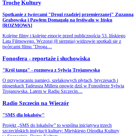
Trochę Kultury
Spotkanie z twórcami "Drogi rzadziej przemierzanej" Zuzanną
Grabowską i Pawłem Domagałą na festiwalu w Ińsku
[ROZMOWA]
Kolejne filmy i kolejne emocje przed publicznością 53. Ińskiego
Lata Filmowego. Wczoraj (8 sierpnia) widzowie spotkali się z
twórcami filmu "Droga…
Fonosfera - reportaże i słuchowiska
"Król tanga" - rozmowa z Sylwią Trojanowską
O przywracaniu pamięci, szelakowych płytach, bryczesach i
piosenkach Tadeusza Millera opowie dziś w Fonosferze Sylwia
Trojanowska. Latem w Radiu Szczecin…
Radio Szczecin na Wieczór
"SMS dla lokalsów"
Projekt „SMS do lokalsów” to wspólna inicjatywa trzech
szczecińskich instytucji kultury: Miejskiego Ośrodka Kultury