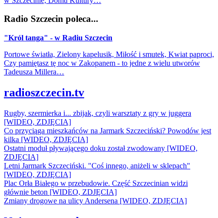
w Szczecinie, Domu Kultury…
Radio Szczecin poleca...
"Król tanga" - w Radiu Szczecin
Portowe światła, Zielony kapelusik, Miłość i smutek, Kwiat paproci,
Czy pamiętasz tę noc w Zakopanem - to jedne z wielu utworów
Tadeusza Millera…
radioszczecin.tv
Rugby, szermierka i... zbijak, czyli warsztaty z gry w juggera
[WIDEO, ZDJĘCIA]
Co przyciąga mieszkańców na Jarmark Szczeciński? Powodów jest
kilka [WIDEO, ZDJĘCIA]
Ostatni moduł pływającego doku został zwodowany [WIDEO,
ZDJĘCIA]
Letni Jarmark Szczeciński. "Coś innego, aniżeli w sklepach"
[WIDEO, ZDJĘCIA]
Plac Orła Białego w przebudowie. Część Szczecinian widzi
głównie beton [WIDEO, ZDJĘCIA]
Zmiany drogowe na ulicy Andersena [WIDEO, ZDJĘCIA]