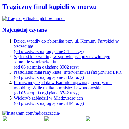
Tragiczny finał kąpieli w morzu
Najczęściej czytane
Dzieci wpadły do zbiornika przy ul. Komuny Paryskiej w
Szczecinie
(od przedwczoraj oglądane 5411 razy)
Sąsiedzi interweniują w sprawie psa pozostawionego
samotnie w mieszkaniu
(od 06 sierpnia oglądane 3902 razy)
Nastolatek miał rany kłute. Interweniował śmigłowiec LPR
(od przedwczoraj oglądane 3822 razy)
Pracownicy szpitala w Barlinku ujawniają nepotyzm i
mobbing. W tle matka burmistrz Lewandowskiej
(od 05 sierpnia oglądane 3742 razy)
Wieloryb zabłądził w Międzyzdrojach
(od przedwczoraj oglądane 3184 razy)