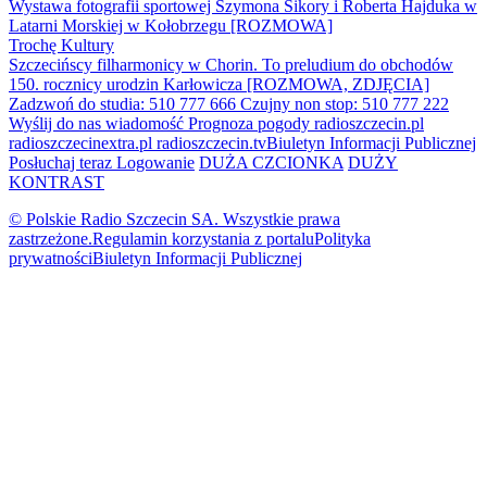
Wystawa fotografii sportowej Szymona Sikory i Roberta Hajduka w
Latarni Morskiej w Kołobrzegu [ROZMOWA]
Trochę Kultury
Szczecińscy filharmonicy w Chorin. To preludium do obchodów
150. rocznicy urodzin Karłowicza [ROZMOWA, ZDJĘCIA]
Zadzwoń do studia: 510 777 666
Czujny non stop: 510 777 222
Wyślij do nas wiadomość
Prognoza pogody
radioszczecin.pl
radioszczecinextra.pl
radioszczecin.tv
Biuletyn Informacji Publicznej
Posłuchaj teraz
Logowanie
DUŻA CZCIONKA
DUŻY
KONTRAST
© Polskie Radio Szczecin SA. Wszystkie prawa
zastrzeżone.
Regulamin korzystania z portalu
Polityka
prywatności
Biuletyn Informacji Publicznej