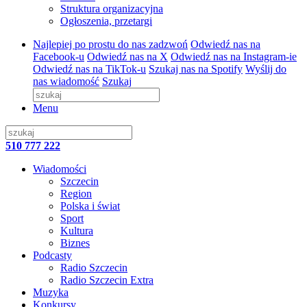
Struktura organizacyjna
Ogłoszenia, przetargi
Najlepiej po prostu do nas zadzwoń
Odwiedź nas na
Facebook-u
Odwiedź nas na X
Odwiedź nas na Instagram-ie
Odwiedź nas na TikTok-u
Szukaj nas na Spotify
Wyślij do
nas wiadomość
Szukaj
Menu
510 777 222
Wiadomości
Szczecin
Region
Polska i świat
Sport
Kultura
Biznes
Podcasty
Radio Szczecin
Radio Szczecin Extra
Muzyka
Konkursy