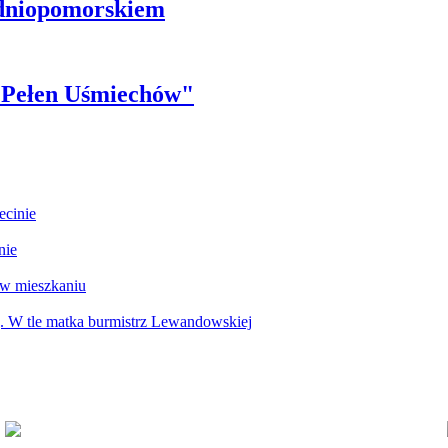
odniopomorskiem
r Pełen Uśmiechów"
ecinie
nie
 w mieszkaniu
g. W tle matka burmistrz Lewandowskiej