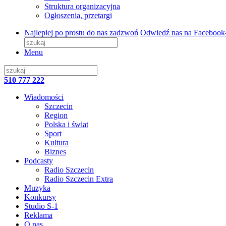
Struktura organizacyjna
Ogłoszenia, przetargi
Najlepiej po prostu do nas zadzwoń
Odwiedź nas na Facebook
Menu
510 777 222
Wiadomości
Szczecin
Region
Polska i świat
Sport
Kultura
Biznes
Podcasty
Radio Szczecin
Radio Szczecin Extra
Muzyka
Konkursy
Studio S-1
Reklama
O nas