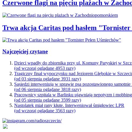
Czerwone flagi na pięciu plażach w Zach
Trwa akcja Caritas pod hasłem "Torniste
Najczęściej czytane
Dzieci wpadły do zbiornika przy ul. Komuny Paryskiej w Szcz
(od wczoraj oglądane 4953 razy)
Tragiczny finał wypoczynku nad Jeziorem Głębokie w Szczeci
(od 03 sierpnia oglądane 3931 razy)
Sąsiedzi interweniują w sprawie psa pozostawionego samotnie
(od 06 sierpnia oglądane 3818 razy)
Pracownicy szpitala w Barlinku ujawniają nepotyzm i mobbin
(od 05 sierpnia oglądane 3599 razy)
Nastolatek miał rany kłute. Interweniował śmigłowiec LPR
(od wczoraj oglądane 3563 razy)