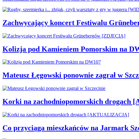
Zachwycający koncert Festiwalu Grüneb
Kolizja pod Kamieniem Pomorskim na D
Mateusz Łęgowski ponownie zagrał w Szcz
Korki na zachodniopomorskich drogac
Co przyciąga mieszkańców na Jarmark Sz