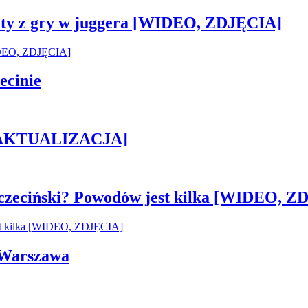
sztaty z gry w juggera [WIDEO, ZDJĘCIA]
ecinie
h [AKTUALIZACJA]
czeciński? Powodów jest kilka [WIDEO, Z
i Warszawa