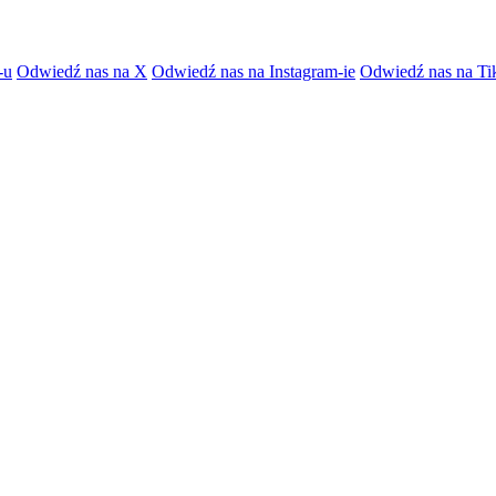
-u
Odwiedź nas na X
Odwiedź nas na Instagram-ie
Odwiedź nas na Ti