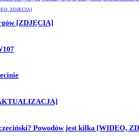
ergów [ZDJĘCIA]
W107
ecinie
h [AKTUALIZACJA]
czeciński? Powodów jest kilka [WIDEO, Z