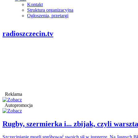
Kontakt
Struktura organizacyjna
Ogłoszenia, przetargi
radioszczecin.tv
Reklama
Autopromocja
Rugby, szermierka i... zbijak, czyli war
Szczecinianie mogli spróbować swoich sił w juggerze. Na Jasnych Bł