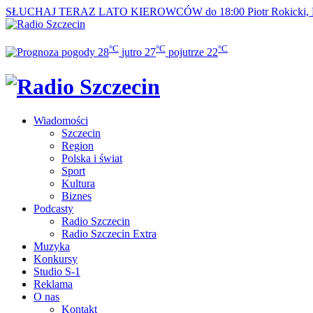
SŁUCHAJ TERAZ
LATO KIEROWCÓW do 18:00
Piotr Rokicki,
°C
°C
°C
28
jutro
27
pojutrze
22
Wiadomości
Szczecin
Region
Polska i świat
Sport
Kultura
Biznes
Podcasty
Radio Szczecin
Radio Szczecin Extra
Muzyka
Konkursy
Studio S-1
Reklama
O nas
Kontakt