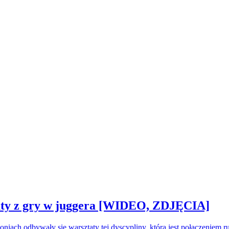
sztaty z gry w juggera [WIDEO, ZDJĘCIA]
oniach odbywały się warsztaty tej dyscypliny, która jest połączeniem