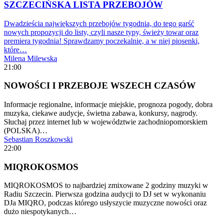
SZCZECIŃSKA LISTA PRZEBOJÓW
Dwadzieścia największych przebojów tygodnia, do tego garść
nowych propozycji do listy, czyli nasze typy, świeży towar oraz
premiera tygodnia! Sprawdzamy poczekalnię, a w niej piosenki,
które…
Milena Milewska
21:00
NOWOŚCI I PRZEBOJE WSZECH CZASÓW
Informacje regionalne, informacje miejskie, prognoza pogody, dobra
muzyka, ciekawe audycje, świetna zabawa, konkursy, nagrody.
Słuchaj przez internet lub w województwie zachodniopomorskiem
(POLSKA)…
Sebastian Roszkowski
22:00
MIQROKOSMOS
MIQROKOSMOS to najbardziej zmixowane 2 godziny muzyki w
Radiu Szczecin. Pierwsza godzina audycji to DJ set w wykonaniu
DJa MIQRO, podczas którego usłyszycie muzyczne nowości oraz
dużo niespotykanych…