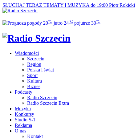
SŁUCHAJ TERAZ
TEMATY I MUZYKA do 19:00
Piotr Rokicki
°C
°C
°C
20
jutro
24
pojutrze
30
Wiadomości
Szczecin
Region
Polska i świat
Sport
Kultura
Biznes
Podcasty
Radio Szczecin
Radio Szczecin Extra
Muzyka
Konkursy
Studio S-1
Reklama
O nas
Kontakt