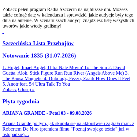
Zobacz pełen program Radia Szczecin na najbliższe dni. Możesz
także cofnąć datę w kalendarzu i sprawdzić, jakie audycje były tego
dnia na antenie. W scenariuszach audycji znajdziesz listę wszystkich
uworów jakie wtedy graliśmy!
Szczecińska Lista Przebojów
Notowanie 1835 (31.07.2026)
1. Hugel, Imael Angel, Ultra Nate
Movin' To The Sun
2. David
Guetta, Alok, Stick Figure
Run Run River (Angels Above Me)
3.
The Bausa
Magnetic
4. Dubdogz, Fezzo, Zaark
How Does It Feel
5. Anotr feat. 54 Ultra
Talk To You
Zobacz
Głosuj »
Płyta tygodnia
ARIANA GRANDE - Petal 03 - 09.08.2026
Ariana Grande po tym, jak skupiła się na aktorstwie i zagrała m.in. z
Robertem De Niro (premiera filmu "Poznaj swojego teścia" już w
listopadzie)…