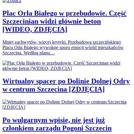
Plac Orła Białego w przebudowie. Część
Szczecinian widzi głównie beton
[WIDEO, ZDJĘCIA]
Mniej zachwytów, więcej krytyki. Przebudowa szczecińskiego
Placu Orła Białego wywołuje sporo emocji wśród mieszkańców
Szczecina. Według planu…
Wirtualny spacer po Dolinie Dolnej Odry
w centrum Szczecina [ZDJĘCIA]
Po wulgarnym wpisie, nie jest już
członkiem zarządu Pogoni Szczecin