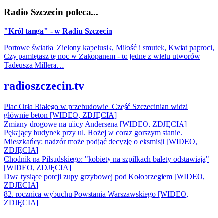
Radio Szczecin poleca...
"Król tanga" - w Radiu Szczecin
Portowe światła, Zielony kapelusik, Miłość i smutek, Kwiat paproci,
Czy pamiętasz tę noc w Zakopanem - to jedne z wielu utworów
Tadeusza Millera…
radioszczecin.tv
Plac Orła Białego w przebudowie. Część Szczecinian widzi
głównie beton [WIDEO, ZDJĘCIA]
Zmiany drogowe na ulicy Andersena [WIDEO, ZDJĘCIA]
Pękający budynek przy ul. Hożej w coraz gorszym stanie.
Mieszkańcy: nadzór może podjąć decyzję o eksmisji [WIDEO,
ZDJĘCIA]
Chodnik na Piłsudskiego: "kobiety na szpilkach balety odstawiają"
[WIDEO, ZDJĘCIA]
Dwa tysiące porcji zupy grzybowej pod Kołobrzegiem [WIDEO,
ZDJECIA]
82. rocznica wybuchu Powstania Warszawskiego [WIDEO,
ZDJĘCIA]