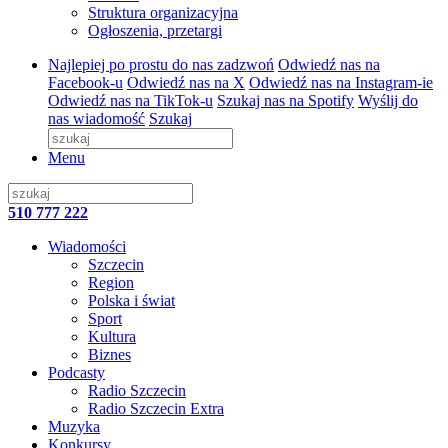
Struktura organizacyjna
Ogłoszenia, przetargi
Najlepiej po prostu do nas zadzwoń
Odwiedź nas na
Facebook-u
Odwiedź nas na X
Odwiedź nas na Instagram-ie
Odwiedź nas na TikTok-u
Szukaj nas na Spotify
Wyślij do
nas wiadomość
Szukaj
Menu
510 777 222
Wiadomości
Szczecin
Region
Polska i świat
Sport
Kultura
Biznes
Podcasty
Radio Szczecin
Radio Szczecin Extra
Muzyka
Konkursy