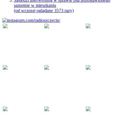
Sąsiedzi interweniują w sprawie psa pozostawionego
samotnie w mieszkaniu
(od wczoraj oglądane 3573 razy)