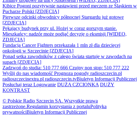
Zmiany drogowe na ulicy Andersena [WIDEO, ZDJĘCIA]
Kibice Pogoni pozytywnie nastawieni przed meczem ze Śląskiem w
Pucharze Polski [ZDJĘCIA]
Pierwsze odcinki obwodnicy północnej Stargardu już gotowe
[ZDJĘCIA]
Pękający budynek przy ul. Hożej w coraz gorszym stanie.
Mieszkańcy: nadzór może podjąć decyzję o eksmisji [WIDEO,
ZDJĘCIA]
Fundacja Cancer Fighters przekazała 1 mln zł dla dziecięcej
onkologii w Szczecinie [ZDJĘCIA]
Ponad setka zawodników z całego świata startuje w zawodach na
supach [ZDJĘCIA]
Zadzwoń do studia: 510 777 666
Czujny non stop: 510 777 222
Wyślij do nas wiadomość
Prognoza pogody
radioszczecin.pl
radioszczecinextra.pl
radioszczecin.tv
Biuletyn Informacji Publicznej
Posłuchaj teraz
Logowanie
DUŻA CZCIONKA
DUŻY
KONTRAST
© Polskie Radio Szczecin SA. Wszystkie prawa
zastrzeżone.
Regulamin korzystania z portalu
Polityka
prywatności
Biuletyn Informacji Publicznej