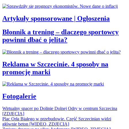
Artykuły sponsorowane | Ogłoszenia
Błonnik a trening – dlaczego sportowcy
powinni dbać o jelita?
Reklama w Szczecinie. 4 sposoby na
promocję marki
Fotogalerie
Wirtualny spacer po Dolinie Dolnej Odry w centrum Szczecina
[ZDJĘCIA]
Plac Orła Białego w przebudowie. Część Szczecinian widzi
głównie beton [WIDEO, ZDJĘCIA]