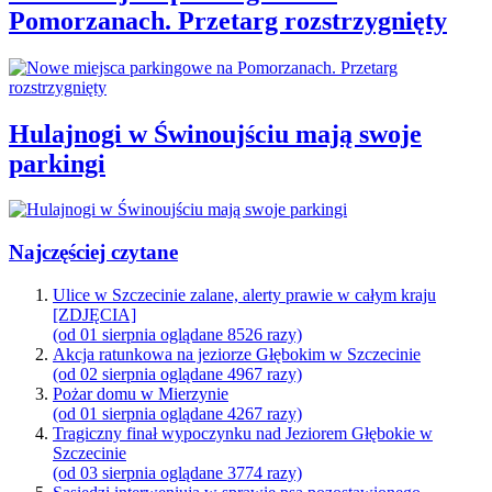
Pomorzanach. Przetarg rozstrzygnięty
Hulajnogi w Świnoujściu mają swoje
parkingi
Najczęściej czytane
Ulice w Szczecinie zalane, alerty prawie w całym kraju
[ZDJĘCIA]
(od 01 sierpnia oglądane 8526 razy)
Akcja ratunkowa na jeziorze Głębokim w Szczecinie
(od 02 sierpnia oglądane 4967 razy)
Pożar domu w Mierzynie
(od 01 sierpnia oglądane 4267 razy)
Tragiczny finał wypoczynku nad Jeziorem Głębokie w
Szczecinie
(od 03 sierpnia oglądane 3774 razy)