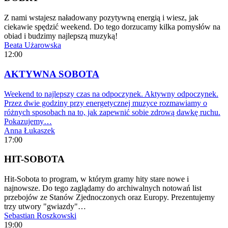
Z nami wstajesz naładowany pozytywną energią i wiesz, jak
ciekawie spędzić weekend. Do tego dorzucamy kilka pomysłów na
obiad i budzimy najlepszą muzyką!
Beata Użarowska
12:00
AKTYWNA SOBOTA
Weekend to najlepszy czas na odpoczynek. Aktywny odpoczynek.
Przez dwie godziny przy energetycznej muzyce rozmawiamy o
różnych sposobach na to, jak zapewnić sobie zdrową dawkę ruchu.
Pokazujemy…
Anna Łukaszek
17:00
HIT-SOBOTA
Hit-Sobota to program, w którym gramy hity stare nowe i
najnowsze. Do tego zaglądamy do archiwalnych notowań list
przebojów ze Stanów Zjednoczonych oraz Europy. Prezentujemy
trzy utwory "gwiazdy"…
Sebastian Roszkowski
19:00