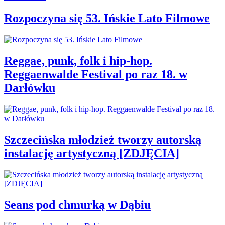
Rozpoczyna się 53. Ińskie Lato Filmowe
Reggae, punk, folk i hip-hop.
Reggaenwalde Festival po raz 18. w
Darłówku
Szczecińska młodzież tworzy autorską
instalację artystyczną [ZDJĘCIA]
Seans pod chmurką w Dąbiu