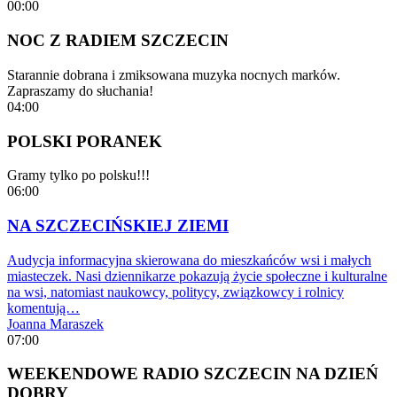
00:00
NOC Z RADIEM SZCZECIN
Starannie dobrana i zmiksowana muzyka nocnych marków.
Zapraszamy do słuchania!
04:00
POLSKI PORANEK
Gramy tylko po polsku!!!
06:00
NA SZCZECIŃSKIEJ ZIEMI
Audycja informacyjna skierowana do mieszkańców wsi i małych
miasteczek. Nasi dziennikarze pokazują życie społeczne i kulturalne
na wsi, natomiast naukowcy, politycy, związkowcy i rolnicy
komentują…
Joanna Maraszek
07:00
WEEKENDOWE RADIO SZCZECIN NA DZIEŃ
DOBRY