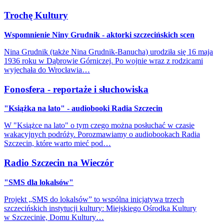
Trochę Kultury
Wspomnienie Niny Grudnik - aktorki szczecińskich scen
Nina Grudnik (także Nina Grudnik-Banucha) urodziła się 16 maja
1936 roku w Dąbrowie Górniczej. Po wojnie wraz z rodzicami
wyjechała do Wrocławia…
Fonosfera - reportaże i słuchowiska
"Książka na lato" - audiobooki Radia Szczecin
W "Książce na lato" o tym czego można posłuchać w czasie
wakacyjnych podróży. Porozmawiamy o audiobookach Radia
Szczecin, które warto mieć pod…
Radio Szczecin na Wieczór
"SMS dla lokalsów"
Projekt „SMS do lokalsów” to wspólna inicjatywa trzech
szczecińskich instytucji kultury: Miejskiego Ośrodka Kultury
w Szczecinie, Domu Kultury…