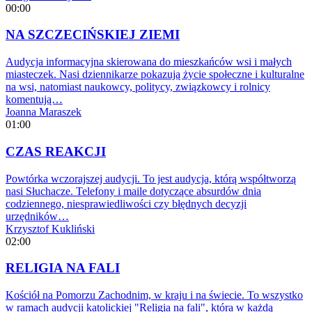
00:00
NA SZCZECIŃSKIEJ ZIEMI
Audycja informacyjna skierowana do mieszkańców wsi i małych
miasteczek. Nasi dziennikarze pokazują życie społeczne i kulturalne
na wsi, natomiast naukowcy, politycy, związkowcy i rolnicy
komentują…
Joanna Maraszek
01:00
CZAS REAKCJI
Powtórka wczorajszej audycji. To jest audycja, którą współtworzą
nasi Słuchacze. Telefony i maile dotyczące absurdów dnia
codziennego, niesprawiedliwości czy błędnych decyzji
urzędników…
Krzysztof Kukliński
02:00
RELIGIA NA FALI
Kościół na Pomorzu Zachodnim, w kraju i na świecie. To wszystko
w ramach audycji katolickiej "Religia na fali", która w każdą