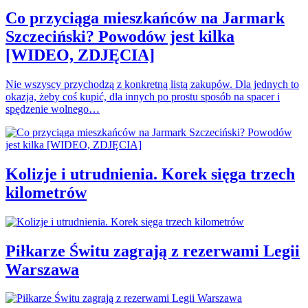
Co przyciąga mieszkańców na Jarmark
Szczeciński? Powodów jest kilka
[WIDEO, ZDJĘCIA]
Nie wszyscy przychodzą z konkretną listą zakupów. Dla jednych to
okazja, żeby coś kupić, dla innych po prostu sposób na spacer i
spędzenie wolnego…
Kolizje i utrudnienia. Korek sięga trzech
kilometrów
Piłkarze Świtu zagrają z rezerwami Legii
Warszawa