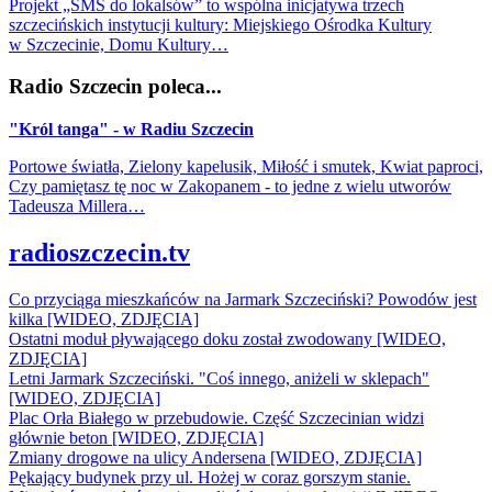
Projekt „SMS do lokalsów” to wspólna inicjatywa trzech
szczecińskich instytucji kultury: Miejskiego Ośrodka Kultury
w Szczecinie, Domu Kultury…
Radio Szczecin poleca...
"Król tanga" - w Radiu Szczecin
Portowe światła, Zielony kapelusik, Miłość i smutek, Kwiat paproci,
Czy pamiętasz tę noc w Zakopanem - to jedne z wielu utworów
Tadeusza Millera…
radioszczecin.tv
Co przyciąga mieszkańców na Jarmark Szczeciński? Powodów jest
kilka [WIDEO, ZDJĘCIA]
Ostatni moduł pływającego doku został zwodowany [WIDEO,
ZDJĘCIA]
Letni Jarmark Szczeciński. "Coś innego, aniżeli w sklepach"
[WIDEO, ZDJĘCIA]
Plac Orła Białego w przebudowie. Część Szczecinian widzi
głównie beton [WIDEO, ZDJĘCIA]
Zmiany drogowe na ulicy Andersena [WIDEO, ZDJĘCIA]
Pękający budynek przy ul. Hożej w coraz gorszym stanie.