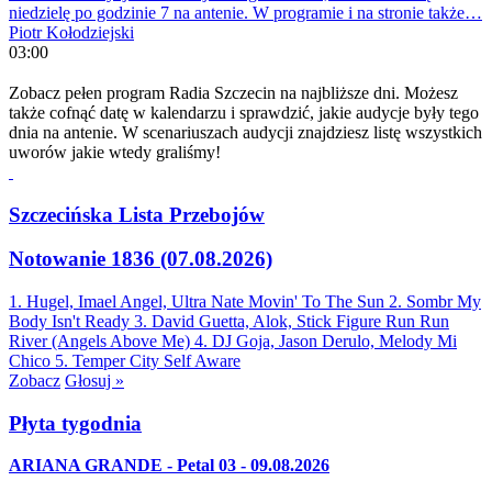
niedzielę po godzinie 7 na antenie. W programie i na stronie także…
Piotr Kołodziejski
03:00
Zobacz pełen program Radia Szczecin na najbliższe dni. Możesz
także cofnąć datę w kalendarzu i sprawdzić, jakie audycje były tego
dnia na antenie. W scenariuszach audycji znajdziesz listę wszystkich
uworów jakie wtedy graliśmy!
Szczecińska Lista Przebojów
Notowanie 1836 (07.08.2026)
1. Hugel, Imael Angel, Ultra Nate
Movin' To The Sun
2. Sombr
My
Body Isn't Ready
3. David Guetta, Alok, Stick Figure
Run Run
River (Angels Above Me)
4. DJ Goja, Jason Derulo, Melody
Mi
Chico
5. Temper City
Self Aware
Zobacz
Głosuj »
Płyta tygodnia
ARIANA GRANDE - Petal 03 - 09.08.2026