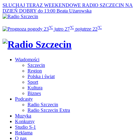
SŁUCHAJ TERAZ
WEEKENDOWE RADIO SZCZECIN NA
DZIEŃ DOBRY do 13:00
Beata Użarowska
°C
°C
°C
23
jutro
27
pojutrze
22
Wiadomości
Szczecin
Region
Polska i świat
Sport
Kultura
Biznes
Podcasty
Radio Szczecin
Radio Szczecin Extra
Muzyka
Konkursy
Studio S-1
Reklama
O nas