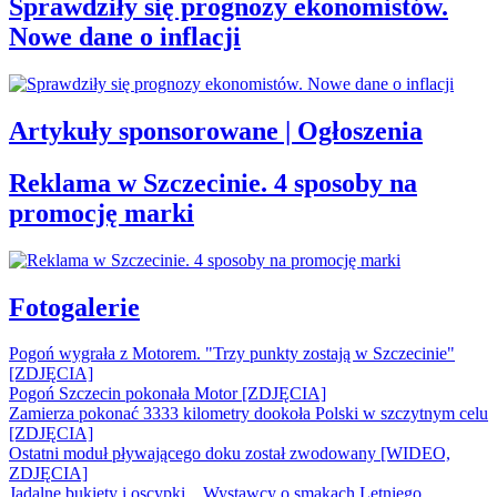
Sprawdziły się prognozy ekonomistów.
Nowe dane o inflacji
Artykuły sponsorowane | Ogłoszenia
Reklama w Szczecinie. 4 sposoby na
promocję marki
Fotogalerie
Pogoń wygrała z Motorem. "Trzy punkty zostają w Szczecinie"
[ZDJĘCIA]
Pogoń Szczecin pokonała Motor [ZDJĘCIA]
Zamierza pokonać 3333 kilometry dookoła Polski w szczytnym celu
[ZDJĘCIA]
Ostatni moduł pływającego doku został zwodowany [WIDEO,
ZDJĘCIA]
Jadalne bukiety i oscypki... Wystawcy o smakach Letniego