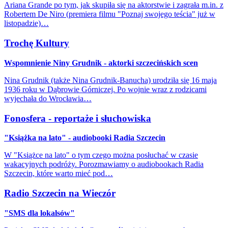
Ariana Grande po tym, jak skupiła się na aktorstwie i zagrała m.in. z
Robertem De Niro (premiera filmu "Poznaj swojego teścia" już w
listopadzie)…
Trochę Kultury
Wspomnienie Niny Grudnik - aktorki szczecińskich scen
Nina Grudnik (także Nina Grudnik-Banucha) urodziła się 16 maja
1936 roku w Dąbrowie Górniczej. Po wojnie wraz z rodzicami
wyjechała do Wrocławia…
Fonosfera - reportaże i słuchowiska
"Książka na lato" - audiobooki Radia Szczecin
W "Książce na lato" o tym czego można posłuchać w czasie
wakacyjnych podróży. Porozmawiamy o audiobookach Radia
Szczecin, które warto mieć pod…
Radio Szczecin na Wieczór
"SMS dla lokalsów"