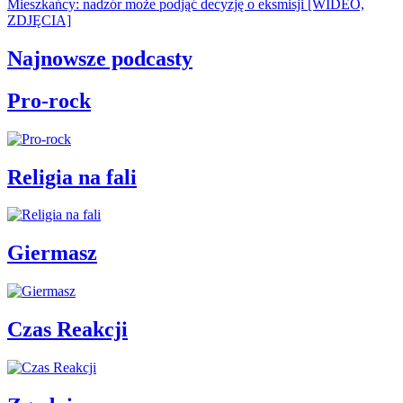
Mieszkańcy: nadzór może podjąć decyzję o eksmisji [WIDEO,
ZDJĘCIA]
Najnowsze podcasty
Pro-rock
Religia na fali
Giermasz
Czas Reakcji