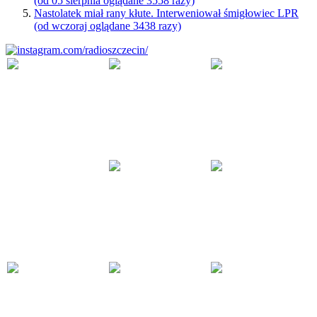
(od 05 sierpnia oglądane 3558 razy)
Nastolatek miał rany kłute. Interweniował śmigłowiec LPR
(od wczoraj oglądane 3438 razy)