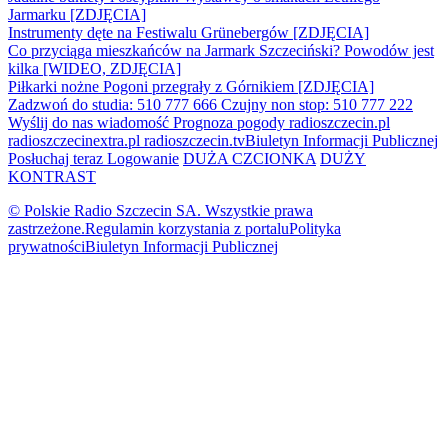
Jarmarku [ZDJĘCIA]
Instrumenty dęte na Festiwalu Grünebergów [ZDJĘCIA]
Co przyciąga mieszkańców na Jarmark Szczeciński? Powodów jest
kilka [WIDEO, ZDJĘCIA]
Piłkarki nożne Pogoni przegrały z Górnikiem [ZDJĘCIA]
Zadzwoń do studia: 510 777 666
Czujny non stop: 510 777 222
Wyślij do nas wiadomość
Prognoza pogody
radioszczecin.pl
radioszczecinextra.pl
radioszczecin.tv
Biuletyn Informacji Publicznej
Posłuchaj teraz
Logowanie
DUŻA CZCIONKA
DUŻY
KONTRAST
© Polskie Radio Szczecin SA. Wszystkie prawa
zastrzeżone.
Regulamin korzystania z portalu
Polityka
prywatności
Biuletyn Informacji Publicznej