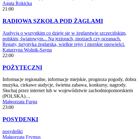
Agata Rokicka
21:00
RADIOWA SZKOŁA POD ŻAGLAMI
Audycja o wszystkim co dzieje się w żeglarstwie szczecińskim,
polskim, światowym... Na jeziorach, morzach czy oceanach.
Regaty, turystyka żeglarska, wielkie rejsy i morskie opowieści.
Katarzyna Wolnik-Sayna
22:00
POŻYTECZNI
Informacje regionalne, informacje miejskie, prognoza pogody, dobra
muzyka, ciekawe audycje, świetna zabawa, konkursy, nagrody.
Słuchaj przez internet lub w województwie zachodniopomorskiem
(POLSKA)…
Małgorzata Furga
23:00
POSYDENKI
posydeńki
Małgorzata Frymus