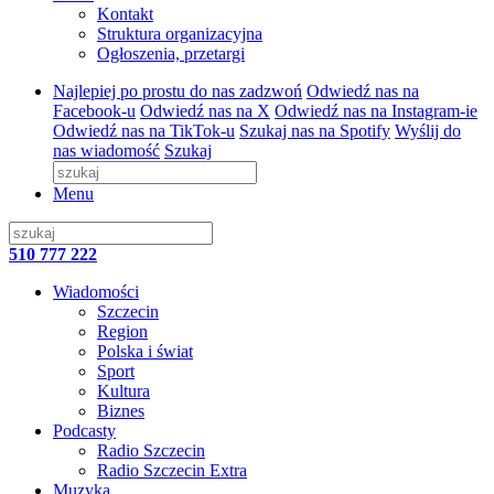
Kontakt
Struktura organizacyjna
Ogłoszenia, przetargi
Najlepiej po prostu do nas zadzwoń
Odwiedź nas na
Facebook-u
Odwiedź nas na X
Odwiedź nas na Instagram-ie
Odwiedź nas na TikTok-u
Szukaj nas na Spotify
Wyślij do
nas wiadomość
Szukaj
Menu
510 777 222
Wiadomości
Szczecin
Region
Polska i świat
Sport
Kultura
Biznes
Podcasty
Radio Szczecin
Radio Szczecin Extra
Muzyka