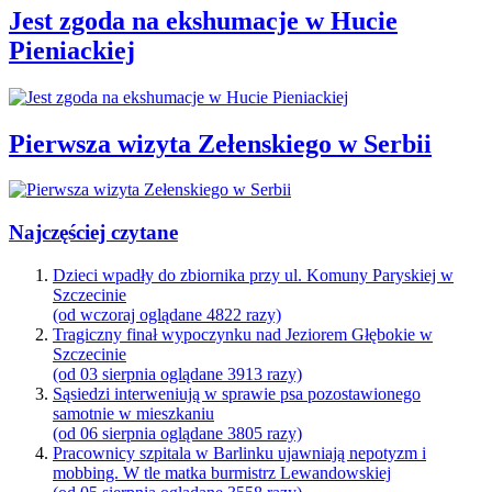
Jest zgoda na ekshumacje w Hucie
Pieniackiej
Pierwsza wizyta Zełenskiego w Serbii
Najczęściej czytane
Dzieci wpadły do zbiornika przy ul. Komuny Paryskiej w
Szczecinie
(od wczoraj oglądane 4822 razy)
Tragiczny finał wypoczynku nad Jeziorem Głębokie w
Szczecinie
(od 03 sierpnia oglądane 3913 razy)
Sąsiedzi interweniują w sprawie psa pozostawionego
samotnie w mieszkaniu
(od 06 sierpnia oglądane 3805 razy)
Pracownicy szpitala w Barlinku ujawniają nepotyzm i
mobbing. W tle matka burmistrz Lewandowskiej