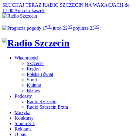
SŁUCHAJ TERAZ
RADIO SZCZECIN NA WAKACJACH do
17:00
Anna Łukaszek
°C
°C
°C
17
jutro
22
pojutrze
23
Wiadomości
Szczecin
Region
Polska i świat
Sport
Kultura
Biznes
Podcasty
Radio Szczecin
Radio Szczecin Extra
Muzyka
Konkursy
Studio S-1
Reklama
O nas