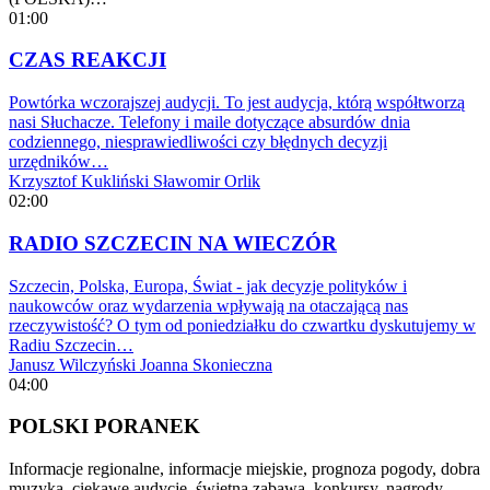
01:00
CZAS REAKCJI
Powtórka wczorajszej audycji. To jest audycja, którą współtworzą
nasi Słuchacze. Telefony i maile dotyczące absurdów dnia
codziennego, niesprawiedliwości czy błędnych decyzji
urzędników…
Krzysztof Kukliński
Sławomir Orlik
02:00
RADIO SZCZECIN NA WIECZÓR
Szczecin, Polska, Europa, Świat - jak decyzje polityków i
naukowców oraz wydarzenia wpływają na otaczającą nas
rzeczywistość? O tym od poniedziałku do czwartku dyskutujemy w
Radiu Szczecin…
Janusz Wilczyński
Joanna Skonieczna
04:00
POLSKI PORANEK
Informacje regionalne, informacje miejskie, prognoza pogody, dobra
muzyka, ciekawe audycje, świetna zabawa, konkursy, nagrody.