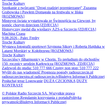
Trochę Kultury
Spotkanie z twórcami "Drogi rzadziej przemierzanej" Zuzanną
Grabowską i Pawłem Domagałą na festiwalu w Ińsku
[ROZMOWA]
Mistrzyni świata wystartowała ze Świnoujścia na Giewont, by
pomóc chorym dzieciom [ZDJĘCIA]
Historyczny medal dla wioślarzy AZS-u Szczecin [ZDJĘCIA]
Machina Czasu
9.08.2026 - Palec Fredry
Trochę Kultury
Wystawa fotografii sportowej Szymona Sikory i Roberta Hajduka w
Latarni Morskiej w Kołobrzegu [ROZMOWA]
Trochę Kultury
Szczecińscy filharmonicy w Chorin. To preludium do obchodów
150. rocznicy urodzin Karłowicza [ROZMOWA, ZDJĘCIA]
Zadzwoń do studia: 510 777 666
Czujny non stop: 510 777 222
Wyślij do nas wiadomość
Prognoza pogody
radioszczecin.pl
radioszczecinextra.pl
radioszczecin.tv
Biuletyn Informacji Publicznej
Posłuchaj teraz
Logowanie
DUŻA CZCIONKA
DUŻY
KONTRAST
© Polskie Radio Szczecin SA. Wszystkie prawa
zastrzeżone.
Regulamin korzystania z portalu
Polityka
prywatności
Biuletyn Informacji Publicznej