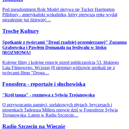
Pod pseudonimem Role Model ukrywa się Tucker Harrington
Pillsbury - amerykański wokalistka, który pierwszą epkę wydał
niezależnie już dziewięć…
Trochę Kultury
Spotkanie z twórcami "Drogi rzadziej przemierzanej" Zuzanną
Grabowską i Pawłem Domagałą na festiwalu w Ińsku
[ROZMOWA]
Kolejne filmy i kolejne emocje przed publicznością 53. Ińskiego
Lata Filmowego. Wczoraj (8 sierpnia) widzowie spotkali się z
twórcami filmu "Droga…
Fonosfera - reportaże i słuchowiska
"Król tanga" - rozmowa z Sylwią Trojanowską
O przywracaniu pamięci, szelakowych płytach, bryczesach i
piosenkach Tadeusza Millera opowie dziś w Fonosferze Sylwia
Trojanowska. Latem w Radiu Szczecin…
Radio Szczecin na Wieczór