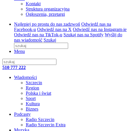
Kontakt
Struktura organizacyjna
Ogłoszenia, przetargi
Najlepiej po prostu do nas zadzwoń
Odwiedź nas na
Facebook-u
Odwiedź nas na X
Odwiedź nas na Instagram-ie
Odwiedź nas na TikTok-u
Szukaj nas na Spotify
Wyślij do
nas wiadomość
Szukaj
Menu
510 777 222
Wiadomości
Szczecin
Region
Polska i świat
Sport
Kultura
Biznes
Podcasty
Radio Szczecin
Radio Szczecin Extra
Muzyka