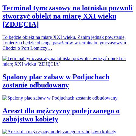
Terminal tymczasowy na lotnisku pozwoli
stworzyć obiekt na miarę XXI wieku
[ZDJĘCIA]
To będzie obiekt na miarę XXI wieku. Zanim jednak powstanie,
konieczna będzie obsługa pasażerów w terminalu tymczasowym.
Chodzi o Port Lotniczy…
Spalony plac zabaw w Podjuchach
zostanie odbudowany
Areszt dla mężczyzny podejrzanego o
zabójstwo kobiety