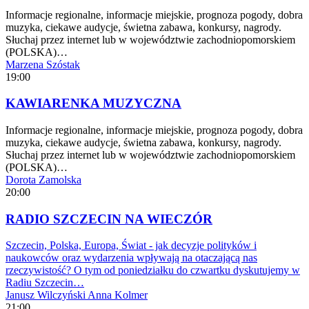
Informacje regionalne, informacje miejskie, prognoza pogody, dobra
muzyka, ciekawe audycje, świetna zabawa, konkursy, nagrody.
Słuchaj przez internet lub w województwie zachodniopomorskiem
(POLSKA)…
Marzena Szóstak
19:00
KAWIARENKA MUZYCZNA
Informacje regionalne, informacje miejskie, prognoza pogody, dobra
muzyka, ciekawe audycje, świetna zabawa, konkursy, nagrody.
Słuchaj przez internet lub w województwie zachodniopomorskiem
(POLSKA)…
Dorota Zamolska
20:00
RADIO SZCZECIN NA WIECZÓR
Szczecin, Polska, Europa, Świat - jak decyzje polityków i
naukowców oraz wydarzenia wpływają na otaczającą nas
rzeczywistość? O tym od poniedziałku do czwartku dyskutujemy w
Radiu Szczecin…
Janusz Wilczyński
Anna Kolmer
21:00