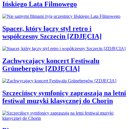
Ińskiego Lata Filmowego
Spacer, który łączy styl retro i
współczesny Szczecin [ZDJĘCIA]
Zachwycający koncert Festiwalu
Grünebergów [ZDJĘCIA]
Szczecińscy symfonicy zapraszają na letni
festiwal muzyki klasycznej do Chorin