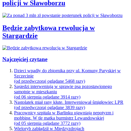
policji w Sławoborzu
Będzie zabytkowa rewolucja w
Stargardzie
Najczęściej czytane
Dzieci wpadły do zbiornika przy ul. Komuny Paryskiej w
Szczecinie
(od przedwczoraj oglądane 5468 razy)
Sąsiedzi interweniują w sprawie psa pozostawionego
samotnie w mieszkaniu
(od 06 sierpnia oglądane 3914 razy)
Nastolatek miał rany kłute. Interweniował śmigłowiec LPR
(od przedwczoraj oglądane 3839 razy)
Pracownicy szpitala w Barlinku ujawniają nepotyzm i
mobbing. W tle matka burmistrz Lewandowskiej
(od 05 sierpnia oglądane 3772 razy)
Wieloryb zabłądził w Międzyzdrojach