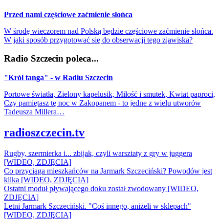
Przed nami częściowe zaćmienie słońca
W środę wieczorem nad Polską będzie częściowe zaćmienie słońca.
W jaki sposób przygotować się do obserwacji tego zjawiska?
Radio Szczecin poleca...
"Król tanga" - w Radiu Szczecin
Portowe światła, Zielony kapelusik, Miłość i smutek, Kwiat paproci,
Czy pamiętasz tę noc w Zakopanem - to jedne z wielu utworów
Tadeusza Millera…
radioszczecin.tv
Rugby, szermierka i... zbijak, czyli warsztaty z gry w juggera
[WIDEO, ZDJĘCIA]
Co przyciąga mieszkańców na Jarmark Szczeciński? Powodów jest
kilka [WIDEO, ZDJĘCIA]
Ostatni moduł pływającego doku został zwodowany [WIDEO,
ZDJĘCIA]
Letni Jarmark Szczeciński. "Coś innego, aniżeli w sklepach"
[WIDEO, ZDJĘCIA]