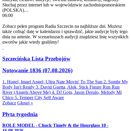
Słuchaj przez internet lub w województwie zachodniopomorskiem
(POLSKA)…
06:00
Zobacz pełen program Radia Szczecin na najbliższe dni. Możesz
także cofnąć datę w kalendarzu i sprawdzić, jakie audycje były tego
dnia na antenie. W scenariuszach audycji znajdziesz listę wszystkich
uworów jakie wtedy graliśmy!
Szczecińska Lista Przebojów
Notowanie 1836 (07.08.2026)
1. Hugel, Imael Angel, Ultra Nate
Movin' To The Sun
2. Sombr
My
Body Isn't Ready
3. David Guetta, Alok, Stick Figure
Run Run
River (Angels Above Me)
4. DJ Goja, Jason Derulo, Melody
Mi
Chico
5. Temper City
Self Aware
Zobacz
Głosuj »
Płyta tygodnia
ROLE MODEL - Chuck Timely & the Hourglass 10 -
16.08.2026