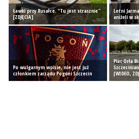
Ławki przy Rusałce. "Tu jest strasznie"
Letni Jarma
[ZDJĘCIA]
aniżeli w s
Plac Orła 
Po wulgarnym wpisie, nie jest już
Szczecinia
członkiem zarządu Pogoni Szczecin
[WIDEO, ZD