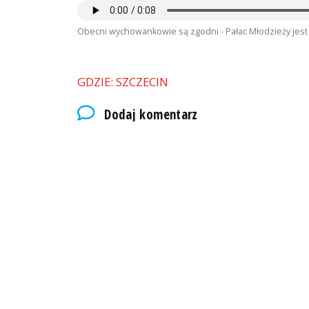
Obecni wychowankowie są zgodni - Pałac Młodzieży jes
GDZIE: SZCZECIN
Dodaj komentarz