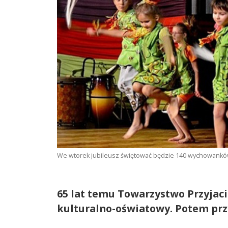
We wtorek jubileusz świętować będzie 140 wychowanków, 
65 lat temu Towarzystwo Przyjaci
kulturalno-oświatowy. Potem prz