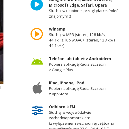
Microsoft Edge, Safari, Opera
Słuchaj w ulubionej przeglądarce. Poleć
znajomym :)
Winamp
Słuchaj w MP3 (stereo, 128 kb/s,
44.1kHz) lub w AAC+ (stereo, 128 kb/s,
44.1kHz)
Telefon lub tablet z Androidem
Pobierz aplikację Radia Szczecin
z Google Play
iPad, iPhone, iPod
l
Pobierz aplikację Radia Szczecin
z AppStore
Odbiornik FM
Słuchaj w województwie
zachodniopomorskiem
(z wyłączeniem wschodniej części) na
częstotliwościach 92,0 - 94,4 - 98,7 -