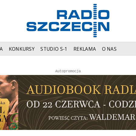
A
KONKURSY
STUDIO S-1
REKLAMA
O NAS
Autopromocja
Autopromocja
Reklama