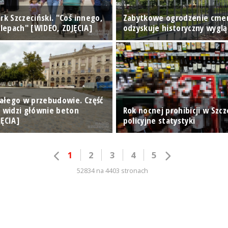
rk Szczeciński. "Coś innego,
Zabytkowe ogrodzenie cme
klepach" [WIDEO, ZDJĘCIA]
odzyskuje historyczny wyglą
Białego w przebudowie. Część
n widzi głównie beton
Rok nocnej prohibicji w Szcze
JĘCIA]
policyjne statystyki
1
2
3
4
5
52834 na 4403 stronach