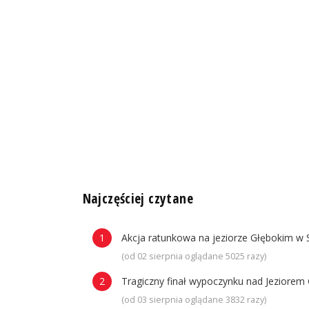
n
Najczęściej czytane
Akcja ratunkowa na jeziorze Głębokim w 
(od 02 sierpnia oglądane 5025 razy)
Tragiczny finał wypoczynku nad Jeziorem 
(od 03 sierpnia oglądane 3832 razy)