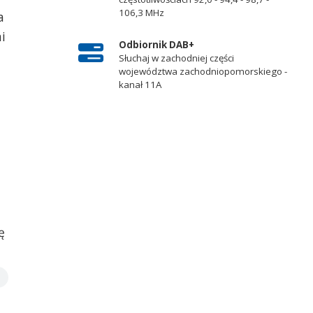
106,3 MHz
a
i
Odbiornik DAB+
Słuchaj w zachodniej części
województwa zachodniopomorskiego -
kanał 11A
ę