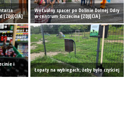
ntarza
Wirtualny spacer po Dolinie Dolnej Odry
K
d [ZDJĘCIA]
w centrum Szczecina [ZDJĘCIA]
P
cinie i
P
Łopaty na wybiegach, żeby było czyściej
K