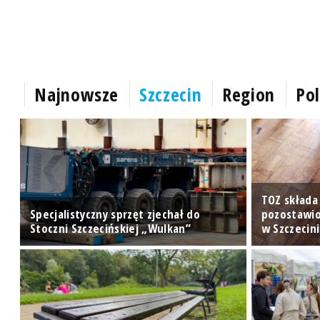
Najnowsze
Szczecin
Region
Pol
TOZ składa
Specjalistyczny sprzęt zjechał do
pozostawio
Stoczni Szczecińskiej „Wulkan”
w Szczecin