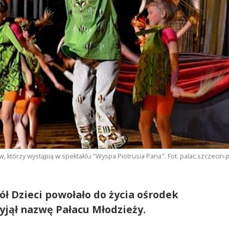
którzy wystąpią w spektaklu "Wyspa Piotrusia Pana". Fot. palac.szczecin.p
ół Dzieci powołało do życia ośrodek
yjął nazwę Pałacu Młodzieży.