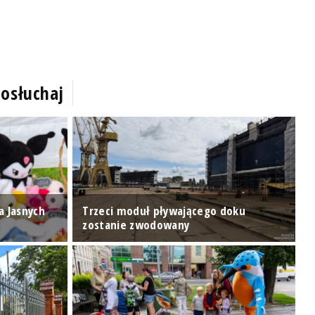
osłuchaj
a Jasnych
Trzeci moduł pływającego doku
zostanie zwodowany
T