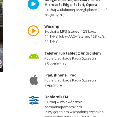
Microsoft Edge, Safari, Opera
Słuchaj w ulubionej przeglądarce. Poleć
znajomym :)
Winamp
Słuchaj w MP3 (stereo, 128 kb/s,
44.1kHz) lub w AAC+ (stereo, 128 kb/s,
44.1kHz)
Telefon lub tablet z Androidem
Pobierz aplikację Radia Szczecin
z Google Play
iPad, iPhone, iPod
Pomnik poświęcony ofiarom katastrofy smoleńskiej stanie w Nowogardzi
Pobierz aplikację Radia Szczecin
prezydenckiej pary Lecha i Marii Kaczyńskich. Fot. Konrad Nowak [Radio S
z AppStore
Odbiornik FM
Słuchaj w województwie
zachodniopomorskiem
(z wyłączeniem wschodniej części) na
częstotliwościach 92,0 - 94,4 - 98,7 -