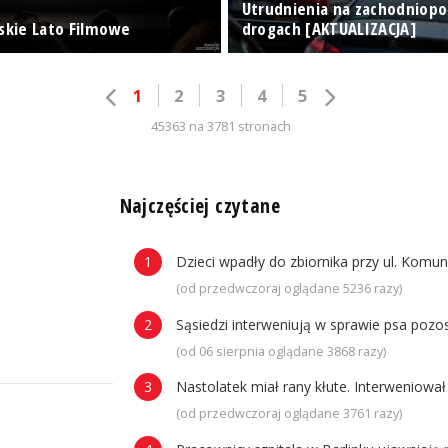
Utrudnienia na zachodniop
ńskie Lato Filmowe
drogach [AKTUALIZACJA]
1
2
3
4
5
45363 na 3781 stronach
n
Najczęściej czytane
Dzieci wpadły do zbiornika przy ul. Komun
(od przedwczoraj oglądane 5236 razy)
Sąsiedzi interweniują w sprawie psa poz
(od 06 sierpnia oglądane 3868 razy)
Nastolatek miał rany kłute. Interweniowa
(od przedwczoraj oglądane 3761 razy)