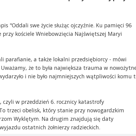
is "Oddali swe życie służąc ojczyźnie. Ku pamięci 96
nie przy kościele Wniebowzięcia Najświętszej Maryi
i parafianie, a także lokalni przedsiębiorcy - mówi
 - Uważamy, że to była największa trauma w nowożytne
ę wydarzyło i nie było najmniejszych wątpliwości komu 
 czyli w przeddzień 6. rocznicy katastrofy
o trzeci obelisk, który stanie przy nowogardzkim
ierzom Wyklętym. Na drugim znajdują się daty
 wyjazdu ostatnich żołnierzy radzieckich.