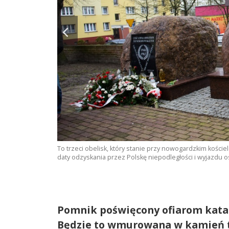
czecin]
To trzeci obelisk, który stanie przy nowogardzkim kości
daty odzyskania przez Polskę niepodległości i wyjazdu os
Pomnik poświęcony ofiarom katas
Będzie to wmurowana w kamień t