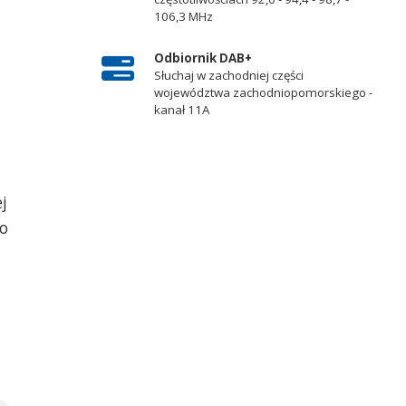
106,3 MHz
Odbiornik DAB+
Słuchaj w zachodniej części
województwa zachodniopomorskiego -
kanał 11A
j
to