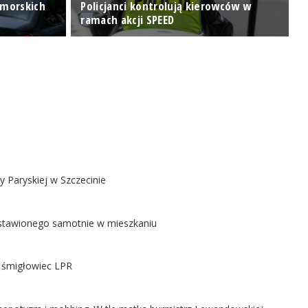
omorskich
Policjanci kontrolują kierowców w
T
ramach akcji SPEED
"
y Paryskiej w Szczecinie
ostawionego samotnie w mieszkaniu
ł śmigłowiec LPR