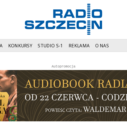
A
KONKURSY
STUDIO S-1
REKLAMA
O NAS
Autopromocja
Reklama