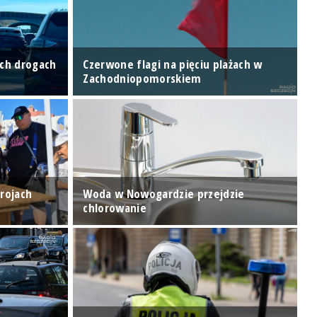
ich drogach
Czerwone flagi na pięciu plażach w
M
Zachodniopomorskiem
d
rojach
Woda w Nowogardzie przejdzie
G
chlorowanie
p