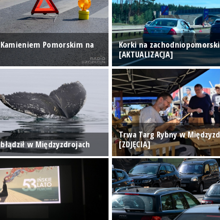
d Kamieniem Pomorskim na
Korki na zachodniopomorsk
[AKTUALIZACJA]
Trwa Targ Rybny w Międzyzd
abłądził w Międzyzdrojach
[ZDJĘCIA]