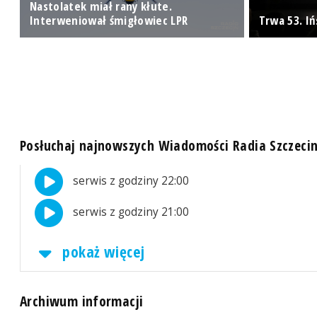
Nastolatek miał rany kłute.
Interweniował śmigłowiec LPR
Trwa 53. I
Posłuchaj najnowszych Wiadomości Radia Szczeci
serwis z godziny 22:00
serwis z godziny 21:00
pokaż więcej
Archiwum informacji