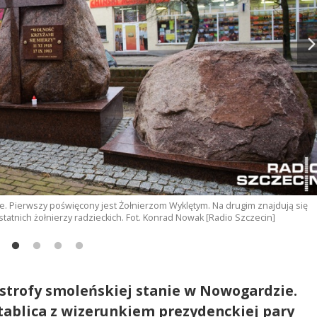
ele. Pierwszy poświęcony jest Żołnierzom Wyklętym. Na drugim znajdują się
tatnich żołnierzy radzieckich. Fot. Konrad Nowak [Radio Szczecin]
trofy smoleńskiej stanie w Nowogardzie.
ablica z wizerunkiem prezydenckiej pary